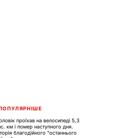
ПОПУЛЯРНІШЕ
оловік проїхав на велосипеді 5,3
ис. км і помер наступного дня.
сторія благодійного "останнього