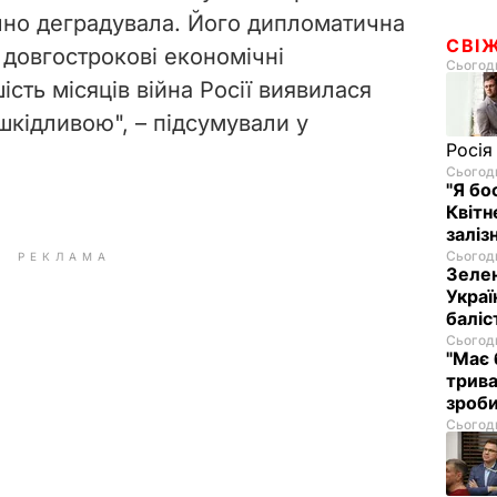
ачно деградувала. Його дипломатична
СВІ
 довгострокові економічні
Сьогодн
ість місяців війна Росії виявилася
шкідливою", – підсумували у
Росія
Сьогодн
"Я бо
Квітн
заліз
Сьогодн
РЕКЛАМА
Зелен
Украї
баліс
Сьогодн
"Має 
трива
зроб
Сьогодн