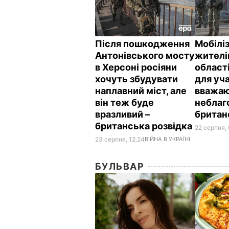
Після пошкодження
Мобілі
Антонівського мосту
жителі
в Херсоні росіяни
област
хочуть збудувати
для учас
наплавний міст, але
вважа
він теж буде
неблаг
вразливий –
британ
британська розвідка
22 серпня,
23 серпня, 12.24
ВІЙНА В УКРАЇНІ
БУЛЬВАР