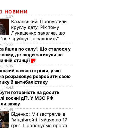
ЖІ НОВИНИ
і, 16.07
Казанський:
Пропустили
круглу дату. Рік тому
Лукашенко заявляв, що
 "все зруйнує та захопить"
і, 15.55
са йшла по склу". Що сталося у
евому, де люди загинули на
ничній станції
і, 15.05
ський назвав строки, у які
на розраховує розробити свою
тику й антибалістику
і, 14.48
бути готовність на досить
лі воєнні дії". У МЗС РФ
или заяву
і, 14.48
Біденко:
Ми застрягли в
"міндічгейті і яйцях по 17
грн". Пропонуємо прості