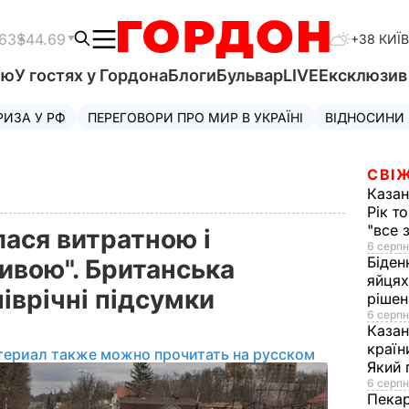
.63
$44.69
+38 КИЇВ
'ю
У гостях у Гордона
Блоги
Бульвар
LIVE
Ексклюзи
РИЗА У РФ
ПЕРЕГОВОРИ ПРО МИР В УКРАЇНІ
ВІДНОСИНИ
СВІЖ
Казан
Рік т
"все 
лася витратною і
6 серпн
Біден
ивою". Британська
яйцях
піврічні підсумки
рішен
6 серпн
Каза
країн
териал также можно прочитать на русском
Який 
6 серпн
Пека