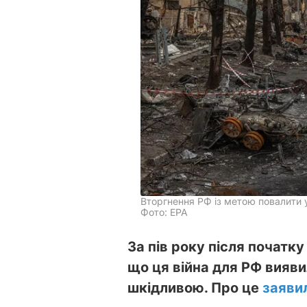
Вторгнення РФ із метою повалити у
Фото: EPA
За пів року після початк
що ця війна для РФ вияви
шкідливою. Про це
заяви