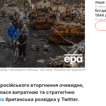
лише 
6 серпн
Богд
1944 
6 серпн
ряд і окупувати більшу частину України не вдалося
у російського вторгнення очевидно,
лася витратною та стратегічно
ла
британська розвідка у Twitter.