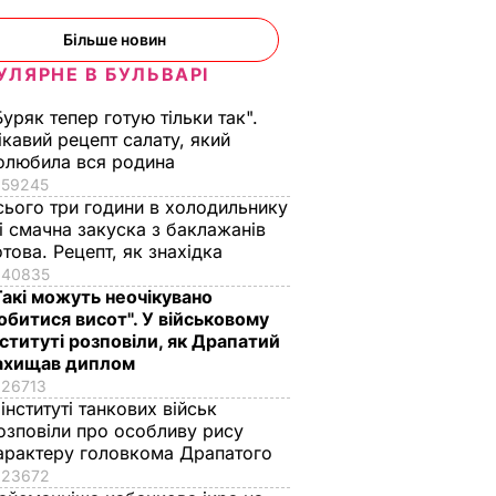
Більше новин
УЛЯРНЕ В БУЛЬВАРІ
Буряк тепер готую тільки так".
ікавий рецепт салату, який
олюбила вся родина
59245
сього три години в холодильнику
 і смачна закуска з баклажанів
отова. Рецепт, як знахідка
40835
Такі можуть неочікувано
обитися висот". У військовому
нституті розповіли, як Драпатий
ахищав диплом
26713
 інституті танкових військ
озповіли про особливу рису
арактеру головкома Драпатого
23672