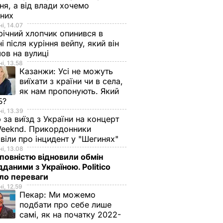
ня, а від влади хочемо
дних
і, 14.07
ічний хлопчик опинився в
ні після куріння вейпу, який він
ов на вулиці
і, 13.58
Казанжи:
Усі не можуть
виїхати з країни чи в села,
як нам пропонують. Який
Б?
і, 13.39
 за виїзд з України на концерт
eeknd. Прикордонники
віли про інцидент у "Шегинях"
і, 13.08
овністю відновили обмін
дданими з Україною. Politico
ало переваги
і, 12.59
Пекар:
Ми можемо
подбати про себе лише
самі, як на початку 2022-