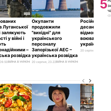
5
Н
з
ч
зованих
Окупанти
Російські оф
в Луганської
продовжили
десантники
і залякують
"вихідні" для
відмовляютьс
ті у війні і
українського
воювати в Укр
ють
персоналу
українська р
онадійними –
Запорізької АЕС –
20 серпня, 20.19
ВІЙН
ська розвідка
українська розвідка
 09.50
ВІЙНА В УКРАЇНІ
20 серпня, 23.22
ВІЙНА В УКРАЇНІ