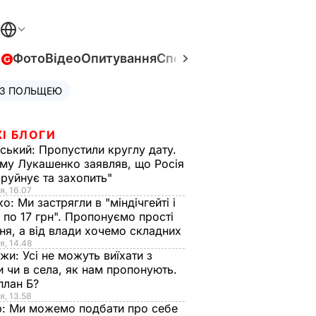
в
Фото
Відео
Опитування
Спецпроєкти
Війна в Укра
 З ПОЛЬЩЕЮ
І БЛОГИ
ський:
Пропустили круглу дату.
ому Лукашенко заявляв, що Росія
зруйнує та захопить"
я, 16.07
ко:
Ми застрягли в "міндічгейті і
 по 17 грн". Пропонуємо прості
ня, а від влади хочемо складних
я, 14.48
нжи:
Усі не можуть виїхати з
и чи в села, як нам пропонують.
план Б?
я, 13.58
р:
Ми можемо подбати про себе