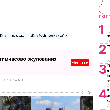
го
ПОП
1
"
Ц
п
війна
розвідка
війна Росії проти України
2
У
–
г
 тимчасово окупованих
Читати
3
"
д
і
з
РЕКЛАМА
4
В
р
х