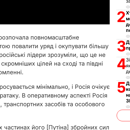
з
a
2
Х
y
м
д
V
п
я розпочала повномасштабне
3
i
Д
тою повалити уряд і окупувати більшу
п
 російські лідери зрозуміли, що це не
d
4
З
 скромніших цілей на сході та півдні
я
e
д
домленні.
o
5
Д
росувається мінімально, і Росія очікує
к
ратаку. В оперативному аспекті Росія
н
З
, транспортних засобів та особового
 частинах його [Путіна] збройних сил