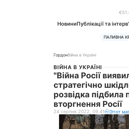
€51
Новини
Публікації та інтерв
ПАЛИВНА К
Гордон
Війна в Україні
ВІЙНА В УКРАЇНІ
"Війна Росії вияви
стратегічно шкідл
розвідка підбила 
вторгнення Росії
24 серпня 2022, 09.41
Этот ма