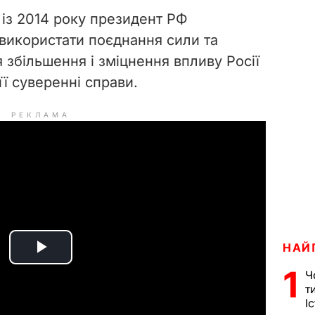
 із 2014 року президент РФ
використати поєднання сили та
 збільшення і зміцнення впливу Росії
її суверенні справи.
РЕКЛАМА
НАЙ
P
1
Ч
т
l
І