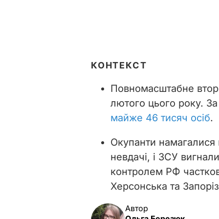
КОНТЕКСТ
Повномасштабне вторг
лютого цього року. З
майже 46 тисяч осіб
.
Окупанти намагалися н
невдачі, і ЗСУ вигнали
контролем РФ частков
Херсонська та Запоріз
Автор
Ольга Березюк