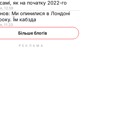
самі, як на початку 2022-го
я, 12.59
анов:
Ми опинилися в Лондоні
року. Їм кабзда
я, 11.23
Більше блогів
РЕКЛАМА