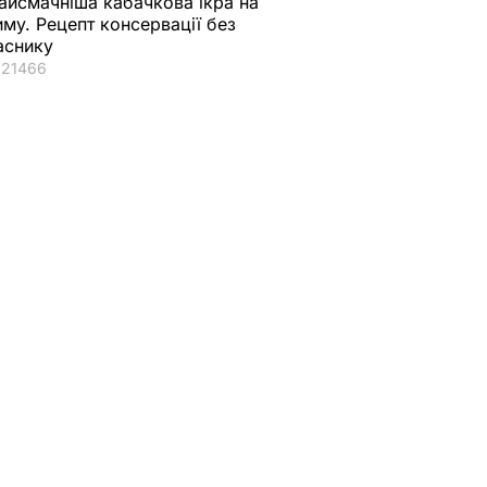
айсмачніша кабачкова ікра на
иму. Рецепт консервації без
аснику
21466
іцери-
я їхати
аїну –
озвідка
А В УКРАЇНІ