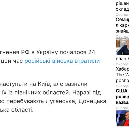
рішен
скла
Сьогодн
Семир
лікар
знайш
Сьогодн
нення РФ в Україну почалося 24
план 
а цей час
російські війська втратили
Сьогодн
Хабар
The W
розпо
аступати на Київ, але зазнали
Сьогодн
США п
 їх із північних областей. Наразі під
розві
о перебувають Луганська, Донецька,
назв
Сьогодн
ька області.