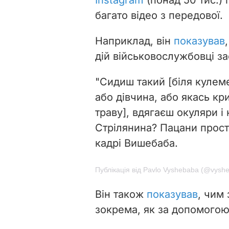
багато відео з передової.
Наприклад, він
показував
дій військовослужбовці з
"Сидиш такий [біля кулеме
або дівчина, або якась кр
траву], вдягаєш окуляри і к
Стрілянина? Пацани прост
кадрі
Вишебаба.
Публікація від Pavlo Vyshebaba (@vysh
Він також
показував
, чим
зокрема, як за допомогою 