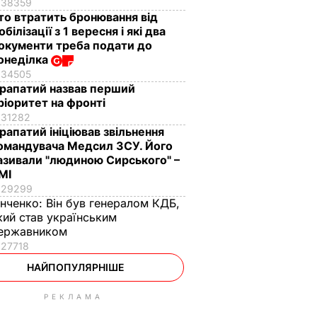
38359
то втратить бронювання від
обілізації з 1 вересня і які два
окументи треба подати до
онеділка
34505
рапатий назвав перший
ріоритет на фронті
31282
рапатий ініціював звільнення
омандувача Медсил ЗСУ. Його
азивали "людиною Сирського" –
МІ
29299
інченко:
Він був генералом КДБ,
кий став українським
ержавником
27718
НАЙПОПУЛЯРНІШЕ
РЕКЛАМА