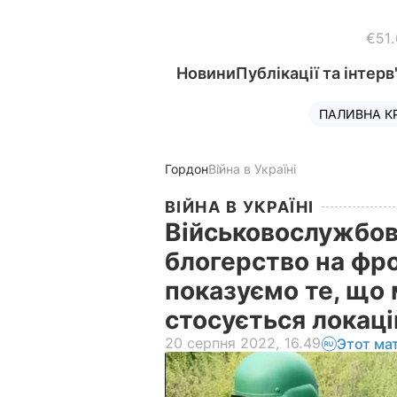
€51
Новини
Публікації та інтерв
ПАЛИВНА К
Гордон
Війна в Україні
ВІЙНА В УКРАЇНІ
Військовослужбов
блогерство на фро
показуємо те, що 
стосується локац
20 серпня 2022, 16.49
Этот ма