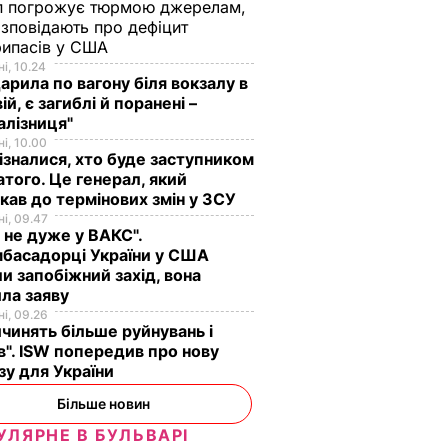
п погрожує тюрмою джерелам,
озповідають про дефіцит
рипасів у США
і, 10.24
арила по вагону біля вокзалу в
ій, є загиблі й поранені –
алізниця"
і, 10.00
ізналися, хто буде заступником
того. Це генерал, який
кав до термінових змін у ЗСУ
і, 09.47
 не дуже у ВАКС".
басадорці України у США
и запобіжний захід, вона
ла заяву
і, 09.26
чинять більше руйнувань і
". ISW попередив про нову
зу для України
Більше новин
УЛЯРНЕ В БУЛЬВАРІ