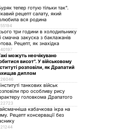
Буряк тепер готую тільки так".
ікавий рецепт салату, який
олюбила вся родина
55194
сього три години в холодильнику
 і смачна закуска з баклажанів
отова. Рецепт, як знахідка
40197
Такі можуть неочікувано
обитися висот". У військовому
нституті розповіли, як Драпатий
ахищав диплом
26046
 інституті танкових військ
озповіли про особливу рису
арактеру головкома Драпатого
22723
айсмачніша кабачкова ікра на
иму. Рецепт консервації без
аснику
21244