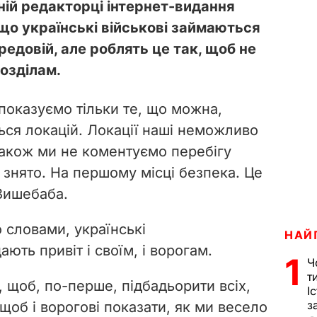
вній редакторці інтернет-видання
що українські військові займаються
редовій, але роблять це так, щоб не
озділам.
показуємо тільки те, що можна,
ться локацій. Локації наші неможливо
 Також ми не коментуємо перебігу
 знято. На першому місці безпека. Це
 Вишебаба.
о словами, українські
НАЙ
ють привіт і своїм, і ворогам.
1
Ч
т
м, щоб, по-перше, підбадьорити всіх,
І
з
 щоб і ворогові показати, як ми весело