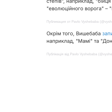
степів", наприклад, "бійц
"еволюційного ворога" – "
Публикация от Pavlo Vyshebaba (@vys
Окрім того, Вишебаба
зап
наприклад, "Мамі" та "Дон
Публікація від Pavlo Vyshebaba (@vysh