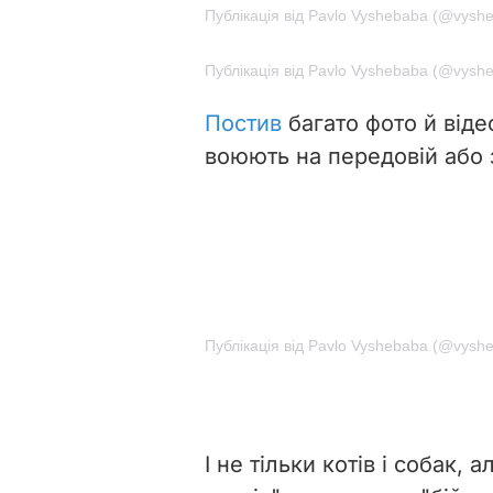
Публікація від Pavlo Vyshebaba (@vysh
Публікація від Pavlo Vyshebaba (@vysh
Постив
багато фото й відео
воюють на передовій або 
Публікація від Pavlo Vyshebaba (@vysh
І не тільки котів і собак,