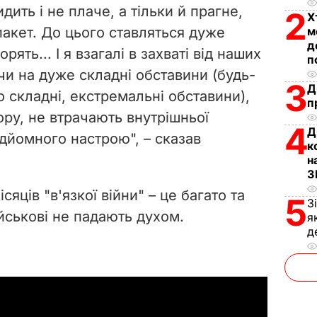
дить і не плаче, а тільки й прагне,
2
Х
пакет. До цього ставляться дуже
м
д
рять... І я взагалі в захваті від наших
п
чи на дуже складні обставини (будь-
3
Д
о складні, екстремальні обставини),
п
ору, не втрачають внутрішньої
4
Д
ідйомного настрою", –
сказав
к
н
З
ісяців "в'язкої війни"
–
це багато та
5
З
ійськові не падають духом.
я
д