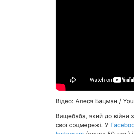
Відео: Алеся Бацман / Yo
Вищебаба, який до війни 
свої соцмережі. У
Facebo
Instagram
(понад 50 тис.) 