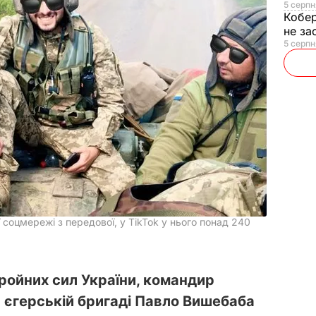
5 серпн
Кобе
не за
5 серпн
 соцмережі з передової, у TikTok у нього понад 240
ойних сил України, командир
й єгерській бригаді Павло Вишебаба