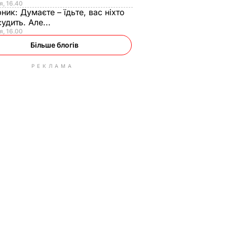
я, 16.40
рник:
Думаєте – їдьте, вас ніхто
судить. Але...
я, 16.00
Більше блогів
РЕКЛАМА