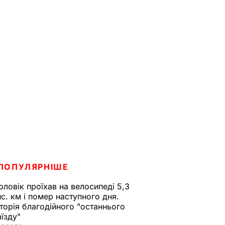
ПОПУЛЯРНІШЕ
оловік проїхав на велосипеді 5,3
ис. км і помер наступного дня.
сторія благодійного "останнього
аїзду"