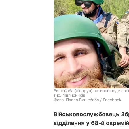
Вишебаба (ліворуч) активно веде свої
тис. підписників
Фото: Павло Вишебаба / Facebook
Військовослужбовець Збр
відділення у 68-й окремі