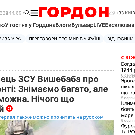
.63
$44.69
+33 КИЇВ
'ю
У гостях у Гордона
Блоги
Бульвар
LIVE
Ексклюзи
РИЗА У РФ
ПЕРЕГОВОРИ ПРО МИР В УКРАЇНІ
ВІДНОСИНИ
СВІЖ
Богд
1944 
6 серпн
ець ЗСУ Вишебаба про
Яров
шкіль
нті: Знімаємо багато, але
що во
можна. Нічого що
5 серпн
Клим
ій
боять
моря
териал также можно прочитать на русском
5 серпня
Фурс
Та Р