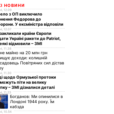
ЖІ НОВИНИ
і, 12.09
ело з ОП виключило
рнення Федорова до
орони. У ексміністра відповіли
і, 12.07
акликали країни Європи
ати Україні ракети до Patriot,
еякі відмовили – ЗМІ
і, 11.38
не майно на 20 млн грн
ищує доходи: колишній
садовець Повітряних сил дістав
зру
і, 11.30
ді щодо Ормузької протоки
 можуть піти на велику
пку – ЗМІ дізналися деталі
і, 11.23
Богданов:
Ми опинилися в
Лондоні 1944 року. Їм
кабзда
і, 10.54