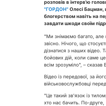
розповів в інтерв'ю голо
"ГОРДОН"
Олесі Бацман, 
блогерством навіть на пе
завдати шкоди своїм підр
"Ми знімаємо багато, але 
звісно. Нічого, що стосує
дізнатися з наших відео.
бойових дій, коли саме це
всім зрозуміло", – сказав
Відео із передової, за йог
військовослужбовці переда
"Це такий зв'язок із тило
хто нас бачить. По-друге,