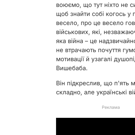
воюємо, що тут ніхто не си
щоб знайти собі когось у 
весело, про це весело гово
військових, які, незважаю
яка війна – це надзвичайн
не втрачають почуття гум
мотивації й узагалі душоп
Вишебаба.
Він підкреслив, що п'ять м
складно, але українські в