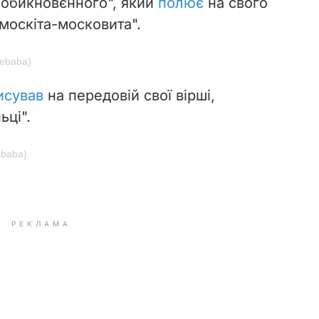
я
обикновєн
ного", який
полює
на свого
москіта-московита".
hebaba)
исував
на передовій свої вірші,
ьці".
ebaba)
РЕКЛАМА