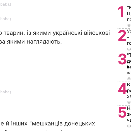
ebaba)
1
"
Ц
ebaba)
п
2
У
 тварин, із якими українські військові
–
за якими наглядають.
г
3
"
д
і
з
4
В
р
ebaba)
х
5
Н
з
ч
 але й інших "мешканців донецьких