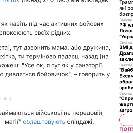
Трам
які р
боєп
Сьогодн
, як навіть під час активних бойових
РФ уд
Лозов
аспокоюють своїх рідних.
"Укрз
Сьогодн
та], тут дзвонить мама, або дружина,
ЗМІ д
Драпа
ихітка, ти терміново падаєш назад [на
закли
ажеш: "Усе ок, я тут як у санаторії.
Сьогодн
"Вайб
о дивляться бойовичок", –
говорить у
Ексам
обрал
зроби
Сьогодн
"Спри
ebaba)
жертв
загро
 займаються військові на передовій,
"магії"
облаштовують
бліндажі.
ПОП