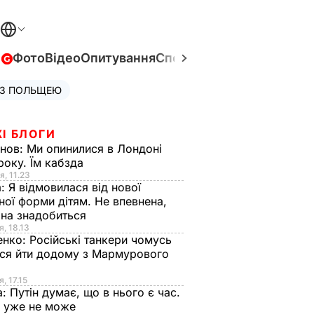
в
Фото
Відео
Опитування
Спецпроєкти
Війна в Укра
 З ПОЛЬЩЕЮ
І БЛОГИ
анов:
Ми опинилися в Лондоні
року. Їм кабзда
я, 11.23
а:
Я відмовилася від нової
ної форми дітям. Не впевнена,
на знадобиться
я, 18.13
енко:
Російські танкери чомусь
ся йти додому з Мармурового
, 17.15
а:
Путін думає, що в нього є час.
Ф уже не може