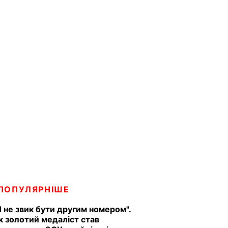
ПОПУЛЯРНІШЕ
Я не звик бути другим номером".
к золотий медаліст став