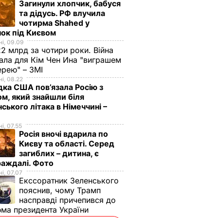
Загинули хлопчик, бабуся
та дідусь. РФ влучила
чотирма Shahed у
ок під Києвом
і, 09.09
2 млрд за чотири роки. Війна
ала для Кім Чен Ина "виграшем
ерею" – ЗМІ
і, 08.22
дка США пов’язала Росію з
м, який знайшли біля
нського літака в Німеччині –
і, 07.55
Росія вночі вдарила по
Києву та області. Серед
загиблих – дитина, є
раждалі. Фото
і, 07.07
Екссоратник Зеленського
пояснив, чому Трамп
насправді причепився до
ма президента України