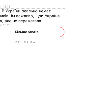
я
я, 16.13
:
В України реально немає
иків. Їм важливо, щоб Україна
я, але не перемагала
я, 15.25
Більше блогів
РЕКЛАМА