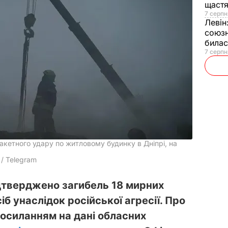
щаст
7 серпн
Левін
союзн
билас
7 серпн
ракетного удару по житловому будинку в Дніпрі, на
/ Telegram
ідтверджено загибель 18 мирних
іб унаслідок російської агресії. Про
 посиланням на дані обласних