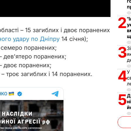
г
п
y
2
"
V
у
бласті – 15 загиблих і двоє поранених
в
i
щ
ного удару по Дніпру
14 січня);
3
– семеро поранених;
d
З
я
 – дев'ятеро поранених;
д
e
 – двоє поранених;
4
У
 – троє загиблих і 14 поранених.
o
с
л
5
Д
н
й