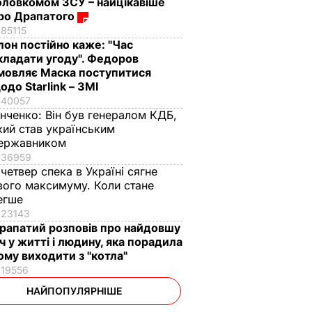
оловкомом ЗСУ – найцікавіше
ро Драпатого
85115
Ілон постійно каже: "Час
кладати угоду". Федоров
мовляє Маска поступитися
одо Starlink – ЗМІ
40057
інченко:
Він був генералом КДБ,
кий став українським
ержавником
36959
 четвер спека в Україні сягне
вого максимуму. Коли стане
егше
23143
рапатий розповів про найдовшу
іч у житті і людину, яка порадила
ому виходити з "котла"
19556
НАЙПОПУЛЯРНІШЕ