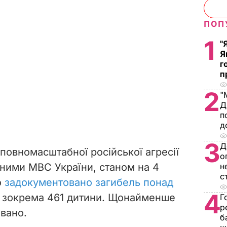
ПОП
1
"
Я
г
п
2
"
Д
п
д
3
Д
 повномасштабної російської агресії
о
аними МВС України, станом на 4
н
с
о
задокументовано загибель понад
4
, зокрема 461 дитини. Щонайменше
Г
р
овано.
б