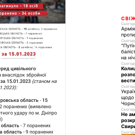
СВІ
Сьогодн
Армія
проти
Сьогодн
"Путі
баліс
на ні
Сьогодн
Колиш
розпо
вести
Сьогодн
Украї
щодо 
Чорн
Сьогодн
Не а
розкр
Свир
Сьогодн