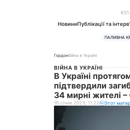
€51
Новини
Публікації та інтерв
ПАЛИВНА К
Гордон
Війна в Україні
ВІЙНА В УКРАЇНІ
В Україні протяго
підтвердили заги
34 мирні жителі 
16 січня 2023, 11.22
Этот мате