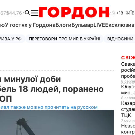
.67
$44.76
+18 КИЇВ
'ю
У гостях у Гордона
Блоги
Бульвар
LIVE
Ексклюзи
РИЗА У РФ
ПЕРЕГОВОРИ ПРО МИР В УКРАЇНІ
ВІДНОСИНИ
СВІЖ
Саака
росій
проб
м минулої доби
8 серпн
Юнус
бель 18 людей, поранено
мир, 
– ОП
8 серпн
Казар
риал также можно прочитать на русском
студе
ТЦК
7 серпн
Невз
контр