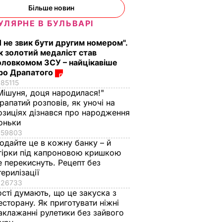
Більше новин
УЛЯРНЕ В БУЛЬВАРІ
Я не звик бути другим номером".
к золотий медаліст став
оловкомом ЗСУ – найцікавіше
ро Драпатого
85115
Мішуня, доця народилася!"
рапатий розповів, як уночі на
озиціях дізнався про народження
оньки
59803
одайте це в кожну банку – й
гірки під капроновою кришкою
е перекиснуть. Рецепт без
терилізації
26733
ості думають, що це закуска з
есторану. Як приготувати ніжні
аклажанні рулетики без зайвого