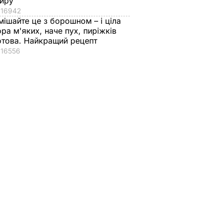
иру
16942
мішайте це з борошном – і ціла
ора м'яких, наче пух, пиріжків
отова. Найкращий рецепт
16556