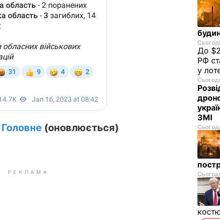
будин
Сьогодн
До $2
РФ ст
у лот
Сьогодн
Розві
дроно
украї
ЗМІ
. Головне
(оновлюється)
Сьогодн
пост
РЕКЛАМА
Сьогодн
костю