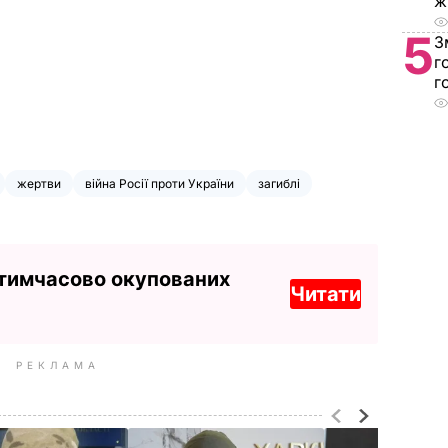
ж
5
З
г
г
жертви
війна Росії проти України
загиблі
 тимчасово окупованих
Читати
РЕКЛАМА