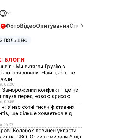
в
Фото
Відео
Опитування
Спецпроєкти
Війна в Укра
 З ПОЛЬЩЕЮ
І БЛОГИ
швілі:
Ми витягли Грузію з
ської трясовини. Нам цього не
ачили
я, 02.00
:
Заморожений конфлікт – це не
а пауза перед новою кризою
я, 00.56
ін:
У нас сотні тисяч фіктивних
нтів, ще більше ховається від
я, 19.27
оров:
Колобок повинен укласти
акт на СВО. Орки помирали б від