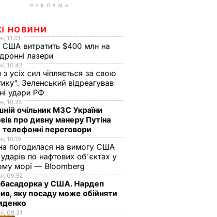
РЕКЛАМА
ЖІ НОВИНИ
і, 11.01
 США витратить $400 млн на
дронні лазери
і, 10.42
н з усіх сил чіпляється за свою
тику". Зеленський відреагував
чні удари РФ
і, 10.25
ній очільник МЗС України
вів про дивну манеру Путіна
 телефонні переговори
і, 10.19
на погодилася на вимогу США
ударів по нафтових об'єктах у
ому морі — Bloomberg
і, 09.52
мбасадорка у США. Нардеп
ив, яку посаду може обійняти
иденко
і, 09.31