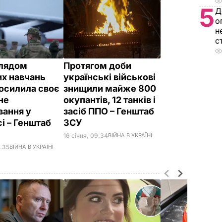
5
Д
о
н
с
глядом
Протягом доби
их навчань
українські військові
посилила своє
знищили майже 800
не
окупантів, 12 танків і
вання у
засіб ППО – Генштаб
і – Генштаб
ЗСУ
16 січня, 09.34
ВІЙНА В УКРАЇНІ
8.35
ВІЙНА В УКРАЇНІ