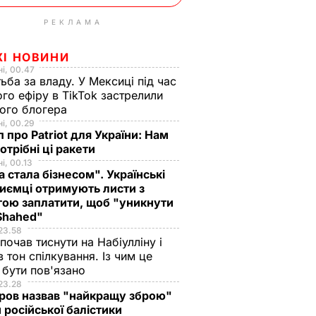
РЕКЛАМА
ЖІ НОВИНИ
і, 00.47
ьба за владу. У Мексиці під час
го ефіру в TikTok застрелили
ого блогера
і, 00.29
 про Patriot для України: Нам
отрібні ці ракети
і, 00.13
а стала бізнесом". Українські
иємці отримують листи з
ою заплатити, щоб "уникнути
 Shahed"
23.58
 почав тиснути на Набіулліну і
в тон спілкування. Із чим це
бути пов'язано
23.28
ров назвав "найкращу зброю"
 російської балістики