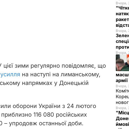
Вчора, 
"Чітк
натяк
ракет
відст
Вчора, 
Зелен
спеці
проти
Вчора, 
 цієї зими регулярно повідомляє, що
зусилля
на наступі на лиманському,
масш
армії
вському напрямках у Донецькій
Вчора, 
Коміт
Корец
новог
сили оборони України з 24 лютого
Вчора, 
"Місц
 приблизно 116 080 російських
Донец
0 – упродовж останньої доби.
ймові