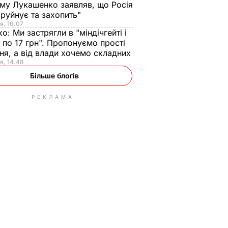
ому Лукашенко заявляв, що Росія
зруйнує та захопить"
я, 16.07
ко:
Ми застрягли в "міндічгейті і
 по 17 грн". Пропонуємо прості
ня, а від влади хочемо складних
я, 14.48
Більше блогів
РЕКЛАМА