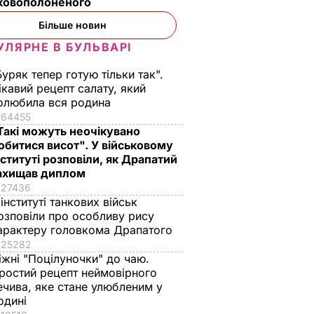
ьковополоненого
Більше новин
УЛЯРНЕ В БУЛЬВАРІ
Буряк тепер готую тільки так".
ікавий рецепт салату, який
олюбила вся родина
64455
Такі можуть неочікувано
обитися висот". У військовому
нституті розповіли, як Драпатий
ахищав диплом
27436
 інституті танкових військ
озповіли про особливу рису
арактеру головкома Драпатого
25282
іжні "Поцілуночки" до чаю.
ростий рецепт неймовірного
ечива, яке стане улюбленим у
одині