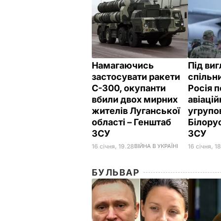
Намагаючись
Під ви
застосувати ракети
спільн
С-300, окупанти
Росія 
вбили двох мирних
авіацій
жителів Луганської
угрупо
області – Генштаб
Білорус
ЗСУ
ЗСУ
16 січня, 19.28
ВІЙНА В УКРАЇНІ
16 січня, 1
БУЛЬВАР