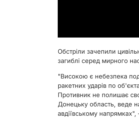
Обстріли зачепили цивільн
загиблі серед мирного на
"Високою є небезпека под
ракетних ударів по об'єкта
Противник не полишає сво
Донецьку область, веде на
авдіївському напрямках", 