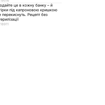
19516
одайте це в кожну банку – й
гірки під капроновою кришкою
е перекиснуть. Рецепт без
терилізації
18911