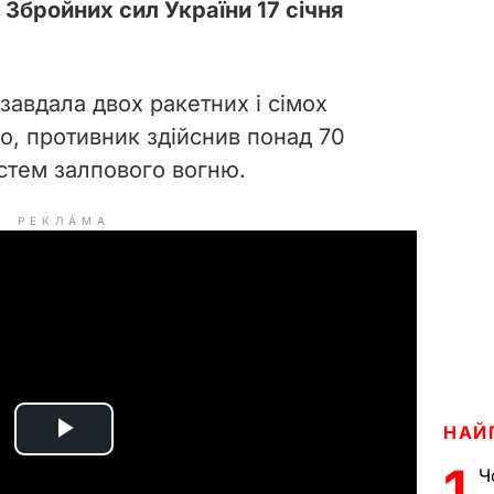
Збройних сил України 17 січня
завдала двох ракетних і сімох
ого, противник здійснив понад 70
истем залпового вогню.
РЕКЛАМА
НАЙ
P
1
Ч