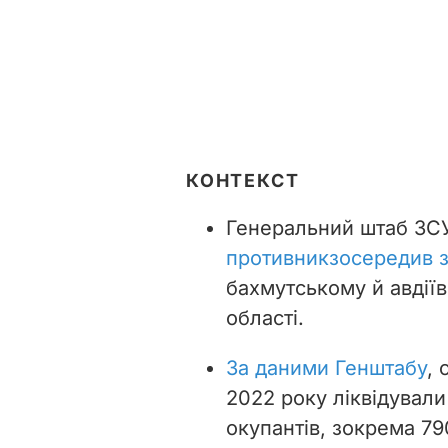
КОНТЕКСТ
Генеральний штаб ЗСУ
противник
зосередив 
бахмутському й авдії
області.
За даними Генштабу
, 
2022 року ліквідували
окупантів, зокрема 79