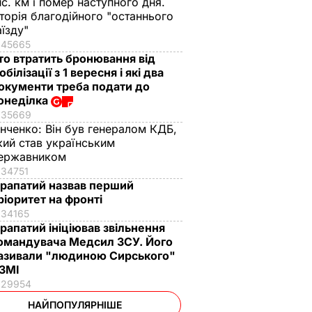
ис. км і помер наступного дня.
сторія благодійного "останнього
аїзду"
45665
то втратить бронювання від
обілізації з 1 вересня і які два
окументи треба подати до
онеділка
35669
інченко:
Він був генералом КДБ,
кий став українським
ержавником
34751
рапатий назвав перший
ріоритет на фронті
34165
рапатий ініціював звільнення
омандувача Медсил ЗСУ. Його
азивали "людиною Сирського"
 ЗМІ
29954
НАЙПОПУЛЯРНІШЕ