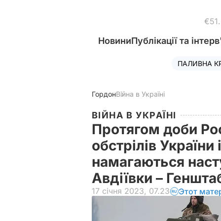
€51
Новини
Публікації та інтерв
ПАЛИВНА К
Гордон
Війна в Україні
ВІЙНА В УКРАЇНІ
Протягом доби Рос
обстрілів України
намагаються насту
Авдіївки – Геншт
17 січня 2023, 07.23
Этот мате