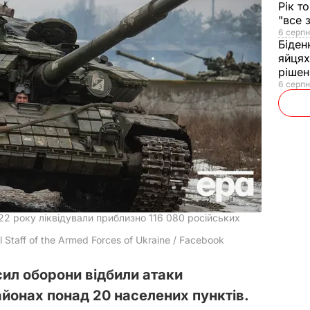
Рік т
"все 
6 серпн
Біден
яйцях
рішен
6 серпн
22 року ліквідували приблизно 116 080 російських
Staff of the Armed Forces of Ukraine / Facebook
сил оборони відбили атаки
айонах понад 20 населених пунктів.