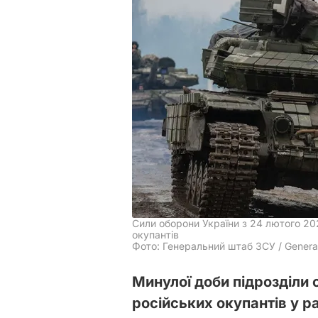
Сили оборони України з 24 лютого 20
окупантів
Фото: Генеральний штаб ЗСУ / General 
Минулої доби підрозділи 
російських окупантів у р