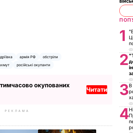
війс
ПОП
1
"
Ц
п
2
"
дріївка
армія РФ
обстріли
д
ахмут
російські окупанти
і
з
3
 тимчасово окупованих
В
Читати
р
х
4
Н
РЕКЛАМА
П
п
р