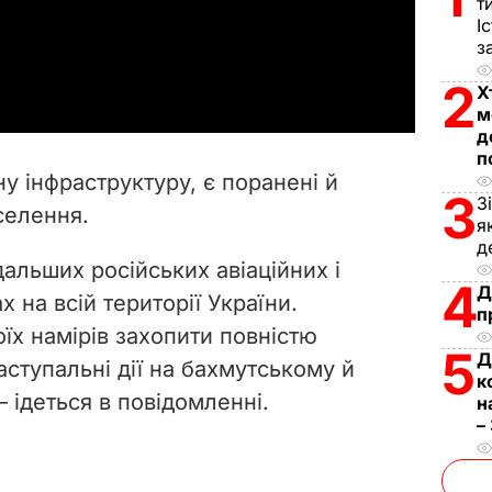
l
т
І
з
a
2
Х
y
м
д
V
п
у інфраструктуру, є поранені й
3
i
З
селення.
я
д
d
альших російських авіаційних і
4
Д
e
х на всій території України.
п
їх намірів захопити повністю
o
5
Д
ступальні дії на бахмутському й
к
– ідеться в повідомленні.
н
–