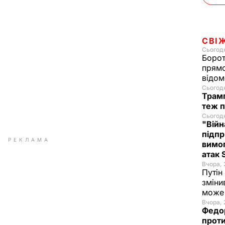
СВІ
Сьогодн
Борот
прямо
відом
Сьогодн
Трамп
теж п
Сьогодн
"Війн
підпр
РЕКЛАМА
вимог
атак
Вчора, 
Путін
зміни
може 
Вчора, 
Федо
проти