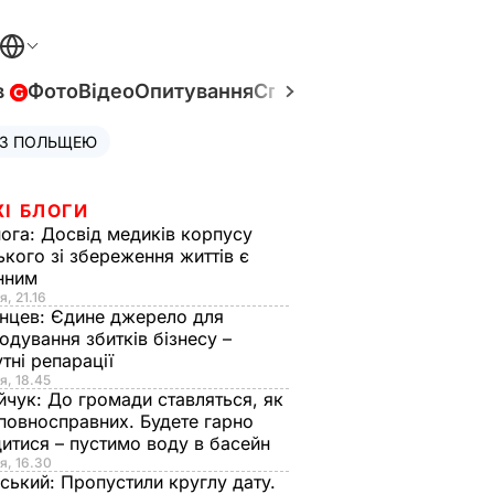
в
Фото
Відео
Опитування
Спецпроєкти
Війна в Укр
 З ПОЛЬЩЕЮ
ЖІ БЛОГИ
нога:
Досвід медиків корпусу
ького зі збереження життів є
інним
я, 21.16
нцев:
Єдине джерело для
одування збитків бізнесу –
тні репарації
я, 18.45
йчук:
До громади ставляться, як
повносправних. Будете гарно
итися – пустимо воду в басейн
я, 16.30
ський:
Пропустили круглу дату.