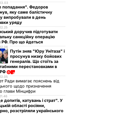
23.03
е попадання". Федоров
нув, яку саме балістичну
у випробували в день
авки уряду
22.25
ський доручив підготувати
альну санкційну операцію
 РФ. Про що йдеться
22.06
Путін зняв "Юру Унітаза" і
просунув низку бойових
генералів. Що стоїть за
табними перестановками в
 РФ
22.05
ет Ради вимагає пояснень від
ького щодо призначення
о глави Мінцифри
21.46
е допитів, катувань і страт". У
ькій області росіяни,
рно, розстріляли українського