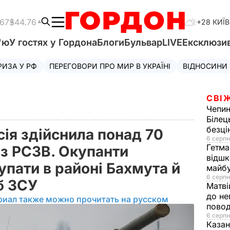
.67
$44.76
+28 КИЇВ
'ю
У гостях у Гордона
Блоги
Бульвар
LIVE
Ексклюзи
РИЗА У РФ
ПЕРЕГОВОРИ ПРО МИР В УКРАЇНІ
ВІДНОСИНИ
СВІ
Чепи
Білец
безц
ія здійснила понад 70
6 серпн
Гетма
 із РСЗВ. Окупанти
відшк
пати в районі Бахмута й
майбу
6 серпн
аб ЗСУ
Матві
до не
риал также можно прочитать на русском
повод
6 серпн
Казан