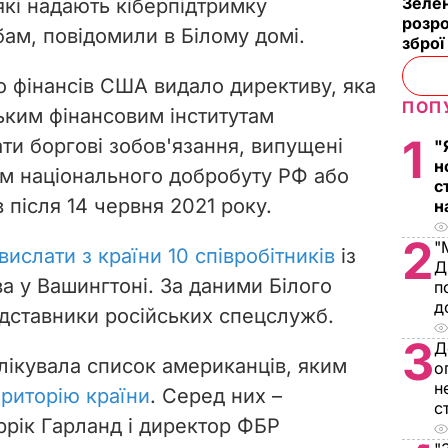
Зелен
які надають кіберпідтримку
розро
ам, повідомили в Білому домі.
зброї
во фінансів США видало директиву, яка
ПОП
ким фінансовим інститутам
1
ти боргові зобов'язання, випущені
"
н
м національного добробуту РФ або
с
 після 14 червня 2021 року.
н
2
"
вислати з країни 10 співробітників
із
Д
а у Вашингтоні. За даними Білого
п
д
едставники російських спецслужб.
3
Д
блікувала список американців, яким
о
н
ериторію країни
. Серед них –
с
рік Гарланд і директор ФБР