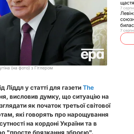
щаст
7 серпн
Левін
союзн
билас
7 серпн
тіна (на фото) з Гітлером
д Ліддл у статті для газети
The
тня, висловив думку, що ситуацію на
зглядати як початок третьої світової
ртам, які говорять про нарощування
сутності на кордоні України та в
о "просте брязкання зброєю".