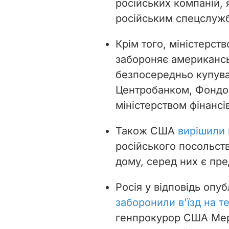
російських компаній, 
російським спецслужб
Крім того, міністерст
забороняє американсь
безпосередньо купува
Центробанком, Фондо
міністерством фінансів
Також США
вирішили 
російського посольств
дому, серед них є пр
Росія у відповідь опу
заборонили в'їзд на т
генпрокурор США Мер