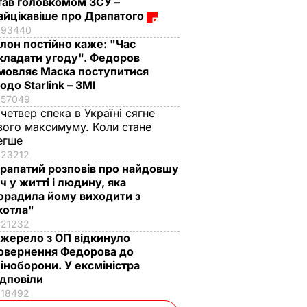
тав головкомом ЗСУ –
айцікавіше про Драпатого
93440
Ілон постійно каже: "Час
кладати угоду". Федоров
мовляє Маска поступитися
одо Starlink – ЗМІ
57049
 четвер спека в Україні сягне
вого максимуму. Коли стане
егше
23212
рапатий розповів про найдовшу
іч у житті і людину, яка
орадила йому виходити з
котла"
21232
жерело з ОП відкинуло
овернення Федорова до
іноборони. У ексміністра
ідповіли
18492