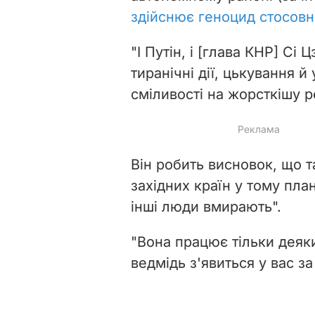
здійснює геноцид стосовн
"І Путін, і [глава КНР] Сі
тиранічні дії, цькування й
сміливості на жорсткішу р
Він робить висновок, що 
західних країн у тому пла
інші люди вмирають".
"Вона працює тільки деяки
ведмідь з'явиться у вас за