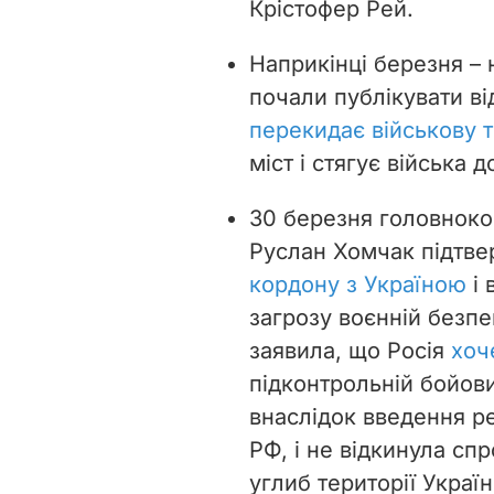
Крістофер Рей.
Наприкінці березня – 
почали публікувати ві
перекидає військову т
міст і стягує війська 
30 березня головноко
Руслан Хомчак підтв
кордону з Україною
і 
загрозу воєнній безпе
заявила, що Росія
хоч
підконтрольній бойови
внаслідок введення ре
РФ, і не відкинула сп
углиб території Україн