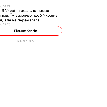
я
я, 16.13
:
В України реально немає
иків. Їм важливо, щоб Україна
я, але не перемагала
я, 15.25
Більше блогів
РЕКЛАМА