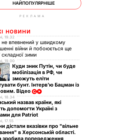
НАЙПОПУЛЯРНІШЕ
РЕКЛАМА
ЖІ НОВИНИ
і, 19.32
 не впевнений у швидкому
шенні війни й побоюється ще
ї складної зими
і, 19.00
Куди зник Путін, чи буде
мобілізація в РФ, чи
зможуть еліти
увати бунт. Інтерв'ю Бацман із
овим. Відео
і, 18.34
ський назвав країни, які
ь допомогти Україні з
ами для Patriot
і, 17.55
ни дістали вказівки про "вільне
ання" в Херсонській області.
а зробила попередження