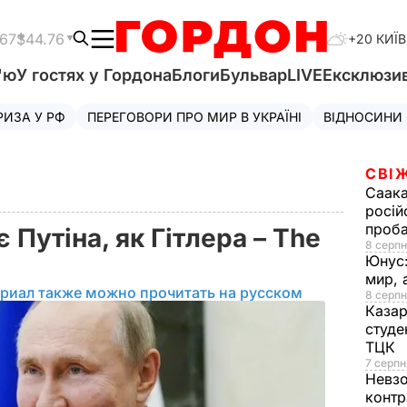
.67
$44.76
+20 КИЇВ
'ю
У гостях у Гордона
Блоги
Бульвар
LIVE
Ексклюзи
РИЗА У РФ
ПЕРЕГОВОРИ ПРО МИР В УКРАЇНІ
ВІДНОСИНИ
СВІ
Саака
росій
проб
 Путіна, як Гітлера – The
8 серпн
Юнус
мир, 
риал также можно прочитать на русском
8 серпн
Казар
студе
ТЦК
7 серпн
Невз
контр