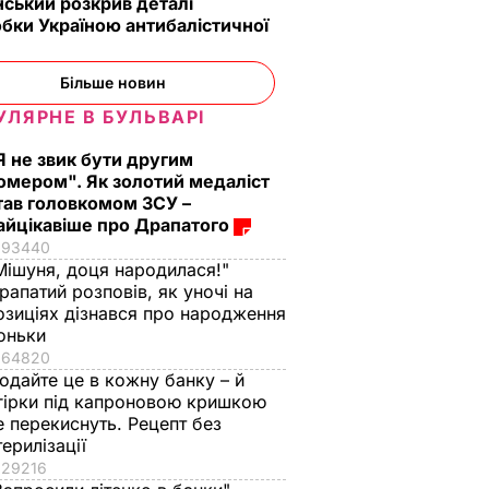
ський розкрив деталі
бки Україною антибалістичної
Більше новин
УЛЯРНЕ В БУЛЬВАРІ
Я не звик бути другим
омером". Як золотий медаліст
тав головкомом ЗСУ –
айцікавіше про Драпатого
93440
Мішуня, доця народилася!"
рапатий розповів, як уночі на
озиціях дізнався про народження
оньки
64820
одайте це в кожну банку – й
гірки під капроновою кришкою
е перекиснуть. Рецепт без
терилізації
29216