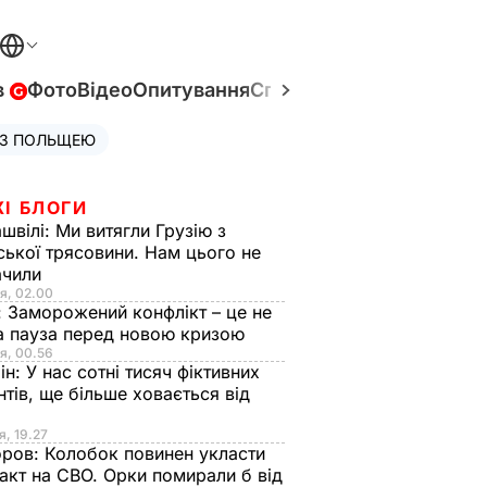
в
Фото
Відео
Опитування
Спецпроєкти
Війна в Укр
 З ПОЛЬЩЕЮ
ЖІ БЛОГИ
швілі:
Ми витягли Грузію з
ської трясовини. Нам цього не
ачили
я, 02.00
:
Заморожений конфлікт – це не
а пауза перед новою кризою
я, 00.56
ін:
У нас сотні тисяч фіктивних
нтів, ще більше ховається від
я, 19.27
оров:
Колобок повинен укласти
акт на СВО. Орки помирали б від