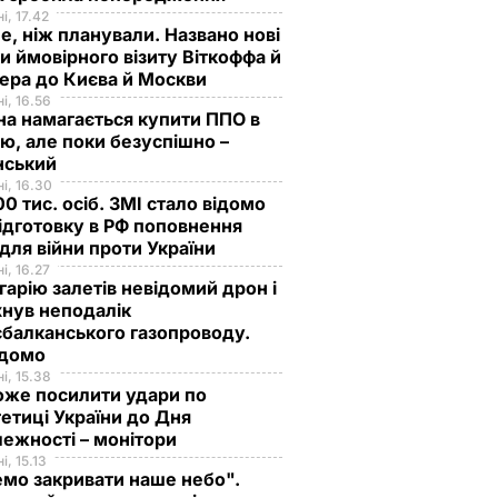
і, 17.42
е, ніж планували. Названо нові
и ймовірного візиту Віткоффа й
ера до Києва й Москви
і, 16.56
на намагається купити ППО в
лю, але поки безуспішно –
нський
і, 16.30
0 тис. осіб. ЗМІ стало відомо
ідготовку в РФ поповнення
 для війни проти України
і, 16.27
гарію залетів невідомий дрон і
нув неподалік
балканського газопроводу.
ідомо
і, 15.38
оже посилити удари по
етиці України до Дня
ежності – монітори
і, 15.13
мо закривати наше небо".