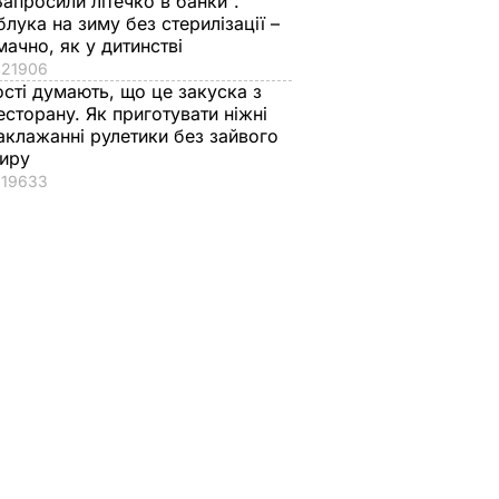
Запросили літечко в банки".
блука на зиму без стерилізації –
мачно, як у дитинстві
21906
ості думають, що це закуска з
есторану. Як приготувати ніжні
аклажанні рулетики без зайвого
иру
19633