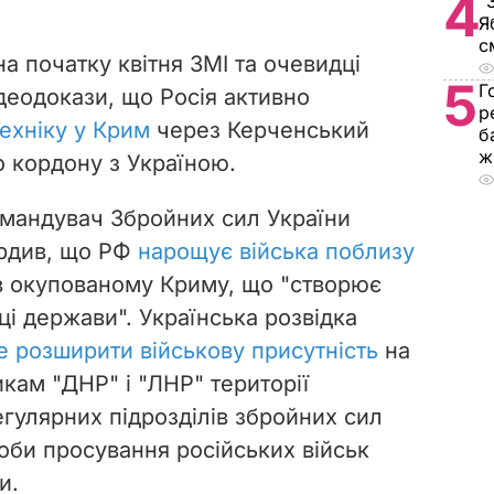
4
"
Я
с
на початку квітня ЗМІ та очевидці
5
Г
деодокази, що Росія активно
р
ехніку у Крим
через Керченський
б
ж
до кордону з Україною.
мандувач Збройних сил України
ердив, що РФ
нарощує війська поблизу
в окупованому Криму, що "створює
ці держави". Українська розвідка
е розширити військову присутність
на
кам "ДНР" і "ЛНР" території
гулярних підрозділів збройних сил
роби просування російських військ
и.