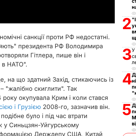
a
с
н
y
2
"
у
V
в
омічні санкції проти РФ недостатні.
щ
i
оряють" президента РФ Володимира
3
У
отворяли Гітлера, пише він і
d
с
л
 в НАТО".
e
4
Д
, на що здатний Захід, стикаючись із
н
o
п
 "жалібно скиглити". Так
"
 року окупувала Крим і коли стався
5
Д
ією і Грузією
2008-го, зазначив він.
п
подібне було і під час втрати
М
в
ж у Синьцзян-Уйгурському
інформацією Держдепу США, Китай