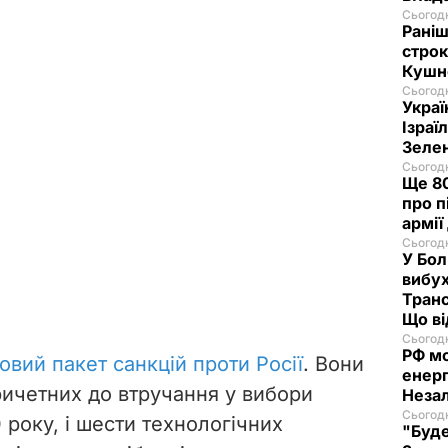
Сьогодн
Раніш
строк
Кушн
Сьогодн
Украї
Ізраї
Зеле
Сьогодн
Ще 80
про п
армії
Сьогодн
У Бол
вибух
Транс
Що в
Сьогодн
РФ м
овий пакет санкцій проти Росії
. Вони
енерг
ричетних до втручання у вибори
Незал
Сьогодн
року, і шести технологічних
"Буде