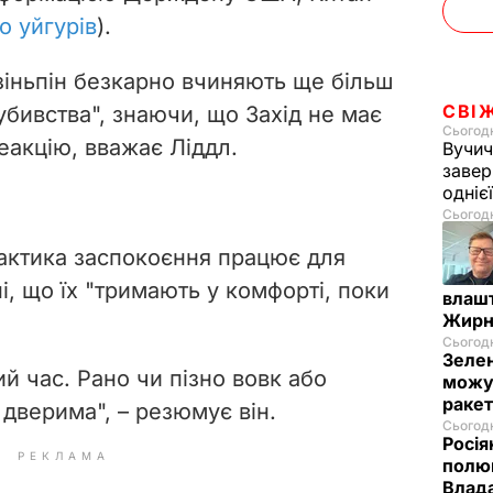
о уйгурів
).
 Цзіньпін безкарно вчиняють ще більш
СВІ
 убивства", знаючи, що Захід не має
Сьогодн
еакцію, вважає Ліддл.
Вучич
завер
одніє
Сьогодн
тактика заспокоєння працює для
ні, що їх "тримають у комфорті, поки
влашт
Жирн
Сьогодн
Зелен
й час. Рано чи пізно вовк або
можут
ракет
 дверима", – резюмує він.
Сьогодн
Росія
РЕКЛАМА
полюв
Влад