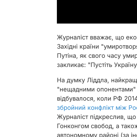
Журналіст вважає, що екон
Західні країни "умиротв
Путіна, як свого часу умир
закликає: "Пустіть Україну
На думку Ліддла, найкраще
"нещадними опонентами" –
відбувалося, коли РФ 2014
збройний конфлікт між Рос
Журналіст підкреслив, що 
Гонконгом свобод, а тако
автономному районі (за 