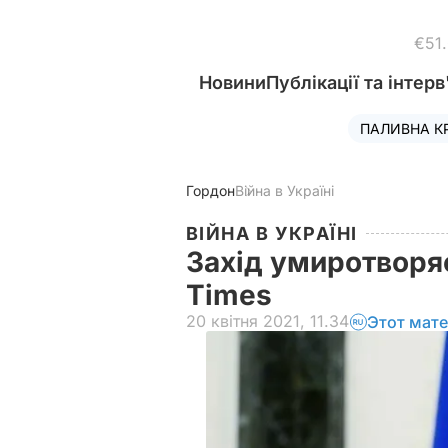
€51
Новини
Публікації та інтерв
ПАЛИВНА К
Гордон
Війна в Україні
ВІЙНА В УКРАЇНІ
Захід умиротворяє
Times
20 квітня 2021, 11.34
Этот мате