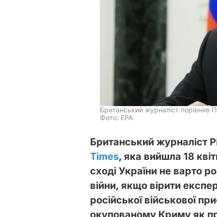
Британський журналіст порівняв Пу
Фото: ЕРА
Британський журналіст Рі
Times
, яка вийшла 18 кві
сході України не варто ро
війни, якщо вірити експе
російської військової при
окупованому Криму як пр