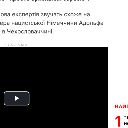
лова експертів звучать схоже на
ера нацистської Німеччини Адольфа
у в Чехословаччині.
РЕКЛАМА
P
НАЙ
1
l
"
н