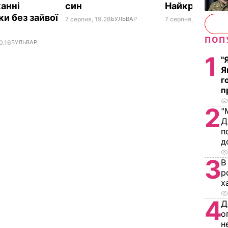
анні
син
Найкращий р
и без зайвої
7 серпня, 19.28
БУЛЬВАР
7 серпня, 18.03
БУЛЬ
ПОП
0.16
БУЛЬВАР
1
"
Я
г
п
2
"
Д
п
д
3
В
р
х
4
Д
о
н