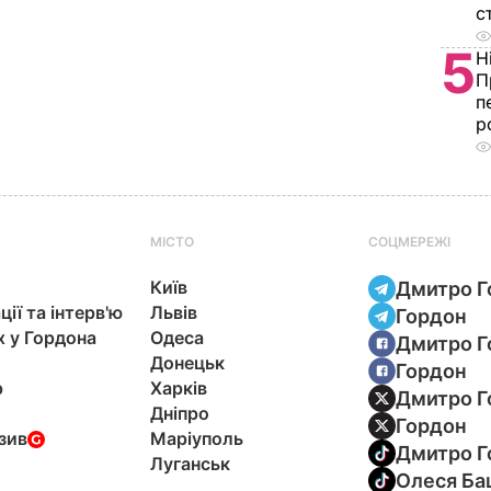
с
5
Н
П
п
р
МІСТО
СОЦМЕРЕЖІ
Київ
Дмитро Г
ції та інтерв'ю
Львів
Гордон
х у Гордона
Одеса
Дмитро Г
Донецьк
Гордон
р
Харків
Дмитро Г
Дніпро
Гордон
зив
Маріуполь
Дмитро Г
Луганськ
Олеся Ба