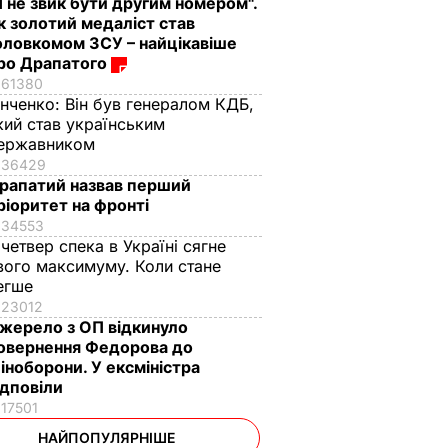
Я не звик бути другим номером".
к золотий медаліст став
оловкомом ЗСУ – найцікавіше
ро Драпатого
61380
інченко:
Він був генералом КДБ,
кий став українським
ержавником
36429
рапатий назвав перший
ріоритет на фронті
34553
 четвер спека в Україні сягне
вого максимуму. Коли стане
егше
23012
жерело з ОП відкинуло
овернення Федорова до
іноборони. У ексміністра
ідповіли
17501
НАЙПОПУЛЯРНІШЕ