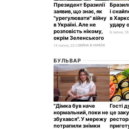
Президент Бразилії
Бразил
заявив, що знає, як
і снайп
"урегулювати" війну
в Харко
в Україні. Але не
удару 
розповість нікому,
6 липня, 18
окрім Зеленського
14 липня, 23.13
ВІЙНА В УКРАЇНІ
БУЛЬВАР
"Дімка був наче
Гості 
нормальний, поки не
це заку
збухався". У мережу
рестор
потрапили знімки
пригот