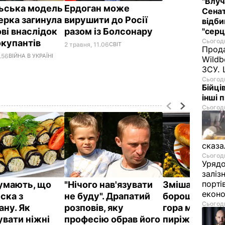
"Влуч
ьська модель
Ердоган може
Сенат
ерка загинула
вирушити до Росії
відби
ві внаслідок
разом із Болсонару
"серц
Сьогодн
окупантів
2 травня, 11.06
СВІТ
Прода
.56
ВІЙНА В УКРАЇНІ
Wildb
ЗСУ. 
Сьогодн
Бійці
інші 
Сьогодн
сказа
Сьогодн
Урядо
заліз
порті
думають, що
"Нічого нав'язувати
Змішайте це 
екон
ска з
не буду". Драпатий
борошном – і 
Сьогодн
ану. Як
розповів, яку
гора м'яких, н
увати ніжні
професію обрав його
пиріжків гото