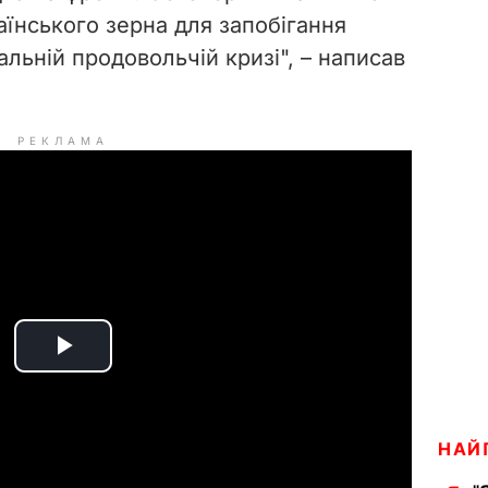
аїнського зерна для запобігання
льній продовольчій кризі", – написав
РЕКЛАМА
P
l
НАЙ
a