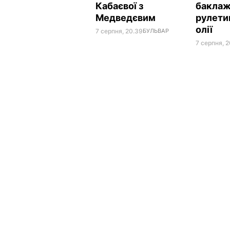
Кабаєвої з
баклаж
Медведєвим
рулетик
олії
7 серпня, 20.39
БУЛЬВАР
7 серпня, 2