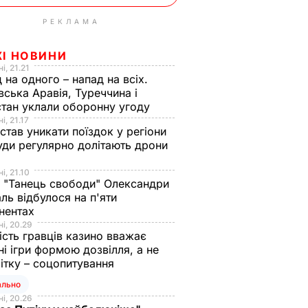
РЕКЛАМА
ЖІ НОВИНИ
і, 21.21
 на одного – напад на всіх.
вська Аравія, Туреччина і
тан уклали оборонну угоду
і, 21.17
 став уникати поїздок у регіони
уди регулярно долітають дрони
і, 21.10
 "Танець свободи" Олександри
ль відбулося на п'яти
нентах
і, 20.29
ість гравців казино вважає
ні ігри формою дозвілля, а не
ітку – соцопитування
ально
і, 20.26