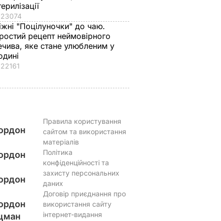
терилізації
23074
іжні "Поцілуночки" до чаю.
ростий рецепт неймовірного
ечива, яке стане улюбленим у
одині
22161
Правила користування
ордон
сайтом та використання
матеріалів
Політика
ордон
конфіденційності та
захисту персональних
ордон
даних
Договір приєднання про
ордон
використання сайту
інтернет-видання
цман