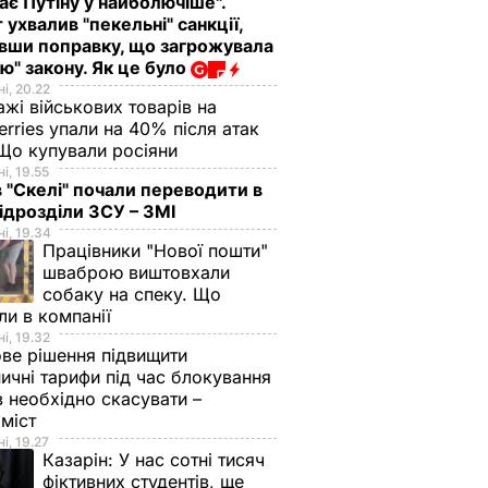
ає Путіну у найболючіше".
 ухвалив "пекельні" санкції,
вши поправку, що загрожувала
ю" закону. Як це було
і, 20.22
жі військових товарів на
erries упали на 40% після атак
Що купували росіяни
і, 19.55
в "Скелі" почали переводити в
підрозділи ЗСУ – ЗМІ
і, 19.34
Працівники "Нової пошти"
шваброю виштовхали
собаку на спеку. Що
ли в компанії
і, 19.32
ве рішення підвищити
ничні тарифи під час блокування
в необхідно скасувати –
з
Три важливі кроки – і
Тіну Кароль, яка
оміст
ціла
ваш салат із буряку
"вперше за життя
і, 19.27
аче пух,
буде неймовірним
розслабилась і
Казарін:
У нас сотні тисяч
ва.
повірила почуттям",
7 серпня, 17.29
БУЛЬВАР
фіктивних студентів, ще