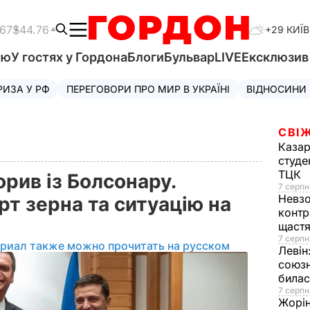
.67
$44.76
+29 КИЇВ
'ю
У гостях у Гордона
Блоги
Бульвар
LIVE
Ексклюзи
РИЗА У РФ
ПЕРЕГОВОРИ ПРО МИР В УКРАЇНІ
ВІДНОСИНИ
СВІЖ
Казар
студе
ТЦК
рив із Болсонару.
7 серпн
Невз
т зерна та ситуацію на
контр
щаст
7 серпн
ериал также можно прочитать на русском
Левін
союзн
билас
7 серпн
Жорі