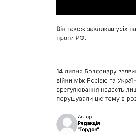
Він також закликав усіх п
проти РФ.
14 липня Болсонару заяв
війни між Росією та Украї
врегулювання надасть лиш
порушували цю тему в роз
Автор
Редакція
"Гордон"