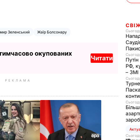
СВІ
Сьогодн
мир Зеленський
Жаїр Болсонару
Напад
Сауді
Пакис
 тимчасово окупованих
Сьогодн
Читати
Путін
РФ, к
– ЗМІ
Сьогодн
РЕКЛАМА
Турне
Паска
конти
Сьогодн
Більш
азарт
зароб
Акту
Сьогодн