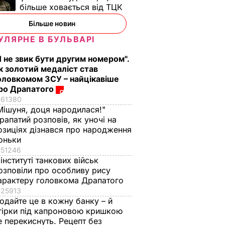
ецепт
викликали на допит
більше ховається від ТЦК
Що сталося
ВАР
Більше новин
7 серпня, 17.26
БУЛЬВАР
УЛЯРНЕ В БУЛЬВАРІ
Я не звик бути другим номером".
к золотий медаліст став
оловкомом ЗСУ – найцікавіше
ро Драпатого
61380
Мішуня, доця народилася!"
рапатий розповів, як уночі на
озиціях дізнався про народження
оньки
51246
 інституті танкових військ
озповіли про особливу рису
арактеру головкома Драпатого
25913
одайте це в кожну банку – й
гірки під капроновою кришкою
е перекиснуть. Рецепт без