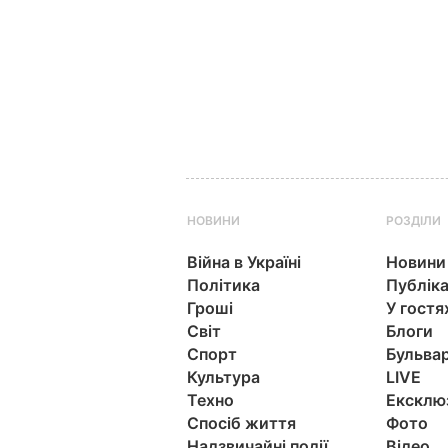
НОВИНИ
РОЗДІЛИ
Війна в Україні
Новини
Політика
Публіка
Гроші
У гостя
Світ
Блоги
Спорт
Бульва
Культура
LIVE
Техно
Ексклю
Спосіб життя
Фото
Надзвичайні події
Відео