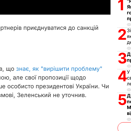
1
"
y
Я
г
п
V
артнерів приєднуватися до санкцій
2
З
i
я
д
d
3
Д
e
п
ив, що
знає, як "вирішити проблему"
4
o
У
ною, але свої пропозиції щодо
с
л
е особисто президентові України. Чи
5
мові, Зеленський не уточнив.
Д
п
М
в