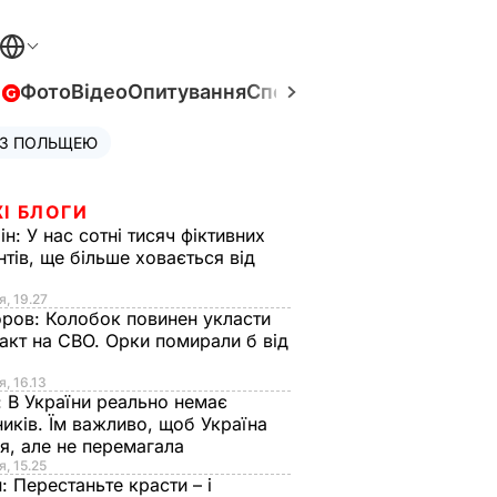
в
Фото
Відео
Опитування
Спецпроєкти
Війна в Укра
 З ПОЛЬЩЕЮ
І БЛОГИ
ін:
У нас сотні тисяч фіктивних
нтів, ще більше ховається від
я, 19.27
оров:
Колобок повинен укласти
акт на СВО. Орки помирали б від
я
я, 16.13
:
В України реально немає
иків. Їм важливо, щоб Україна
я, але не перемагала
я, 15.25
н:
Перестаньте красти – і