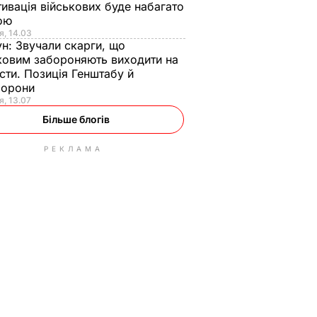
ивація військових буде набагато
ою
я, 14.03
ун:
Звучали скарги, що
ковим забороняють виходити на
сти. Позиція Генштабу й
борони
я, 13.07
Більше блогів
РЕКЛАМА