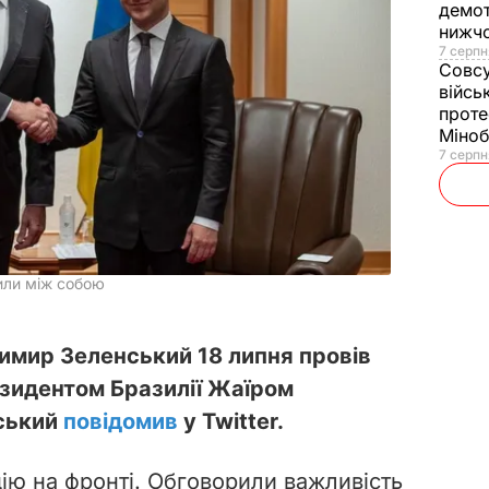
демот
нижч
7 серпн
Совс
війсь
проте
Міно
7 серпн
или між собою
имир Зеленський 18 липня провів
зидентом Бразилії Жаїром
нський
повідомив
у Twitter.
ію на фронті. Обговорили важливість