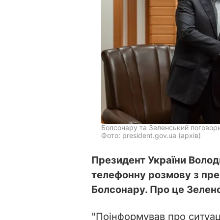
Болсонару та Зеленський поговор
Фото: president.gov.ua (архів)
Президент України Волод
телефонну розмову з пре
Болсонару. Про це Зеле
"Поінформував про ситуац