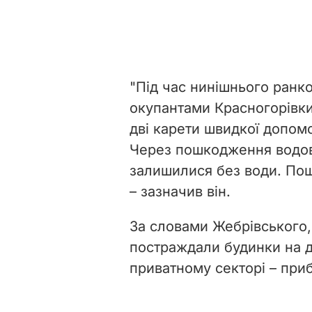
"Під час нинішнього ранк
окупантами Красногорівки
дві карети швидкої допомо
Через пошкодження водов
залишилися без води. Пош
– зазначив він.
За словами Жебрівського,
постраждали будинки на д
приватному секторі – пр