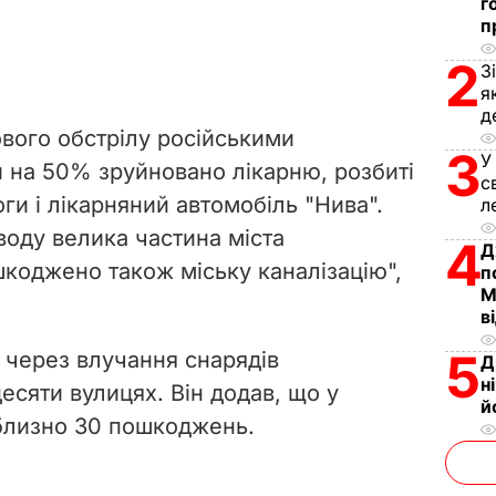
г
п
2
З
я
д
ового обстрілу російськими
3
У
 на 50% зруйновано лікарню, розбиті
с
ги і лікарняний автомобіль "Нива".
л
оду велика частина міста
4
Д
коджено також міську каналізацію",
п
М
в
5
 через влучання снарядів
Д
н
есяти вулицях. Він додав, що у
й
иблизно 30 пошкоджень.