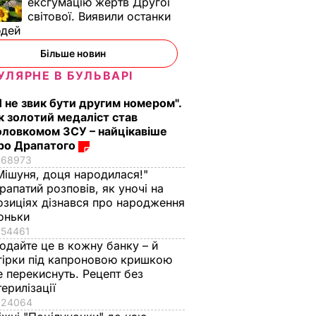
ексгумацію жертв Другої
світової. Виявили останки
юдей
Більше новин
УЛЯРНЕ В БУЛЬВАРІ
Я не звик бути другим номером".
к золотий медаліст став
оловкомом ЗСУ – найцікавіше
ро Драпатого
68973
Мішуня, доця народилася!"
рапатий розповів, як уночі на
озиціях дізнався про народження
оньки
54461
одайте це в кожну банку – й
гірки під капроновою кришкою
е перекиснуть. Рецепт без
терилізації
24064