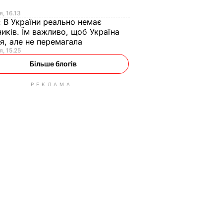
я
я, 16.13
:
В України реально немає
иків. Їм важливо, щоб Україна
я, але не перемагала
я, 15.25
Більше блогів
РЕКЛАМА