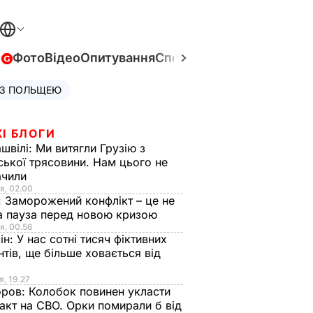
в
Фото
Відео
Опитування
Спецпроєкти
Війна в Укра
 З ПОЛЬЩЕЮ
І БЛОГИ
швілі:
Ми витягли Грузію з
ської трясовини. Нам цього не
ачили
я, 02.00
:
Заморожений конфлікт – це не
а пауза перед новою кризою
я, 00.56
ін:
У нас сотні тисяч фіктивних
нтів, ще більше ховається від
я, 19.27
оров:
Колобок повинен укласти
акт на СВО. Орки помирали б від