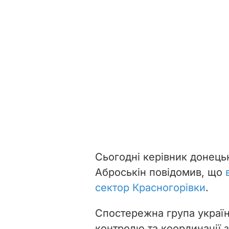
Сьогодні керівник донецьк
Аброськін повідомив, що
сектор Красногорівки
.
Спостережна група україн
контролю та координації 