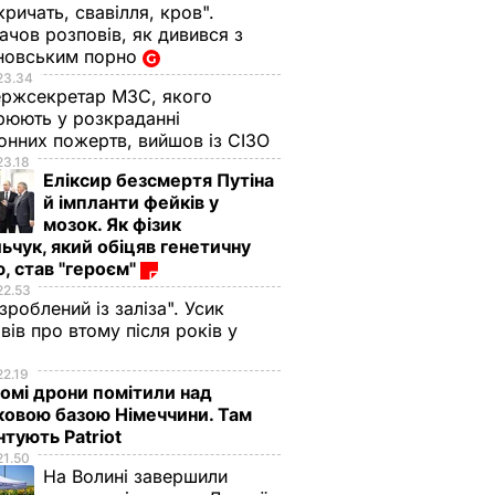
кричать, свавілля, кров".
чов розповів, як дивився з
новським порно
23.34
ржсекретар МЗС, якого
рюють у розкраданні
онних пожертв, вийшов із СІЗО
23.18
Еліксир безсмертя Путіна
й імпланти фейків у
мозок. Як фізик
ьчук, який обіцяв генетичну
, став "героєм"
22.53
 зроблений із заліза". Усик
вів про втому після років у
і
22.19
омі дрони помітили над
ковою базою Німеччини. Там
тують Patriot
21.50
На Волині завершили