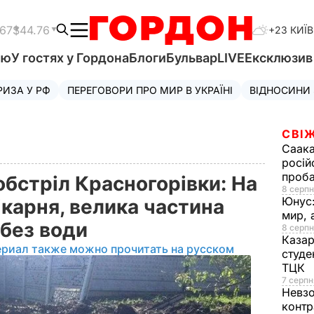
.67
$44.76
+23 КИЇВ
'ю
У гостях у Гордона
Блоги
Бульвар
LIVE
Ексклюзи
РИЗА У РФ
ПЕРЕГОВОРИ ПРО МИР В УКРАЇНІ
ВІДНОСИНИ
СВІЖ
Саака
росій
проб
бстріл Красногорівки: На
8 серпн
Юнус
карня, велика частина
мир, 
 без води
8 серпн
Казар
ериал также можно прочитать на русском
студе
ТЦК
7 серпн
Невз
контр