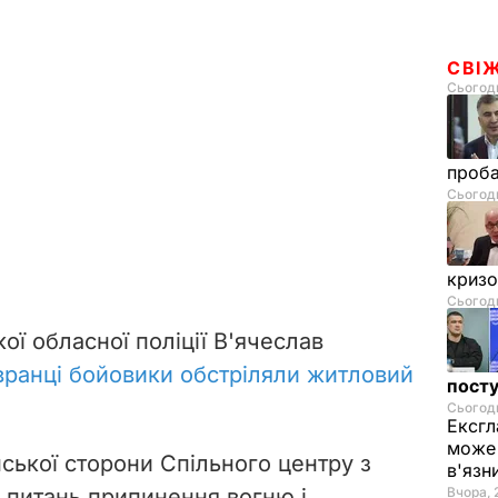
СВІ
Сьогодн
проб
Сьогодн
криз
Сьогодн
ої обласної поліції В'ячеслав
вранці бойовики обстріляли житловий
посту
Сьогодн
Ексгл
може 
ської сторони Спільного центру з
в'язн
з питань припинення вогню і
Вчора, 