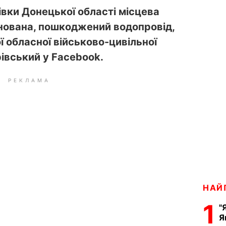
вки Донецької області місцева
нована, пошкоджений водопровід,
 обласної військово-цивільної
івський у Facebook.
РЕКЛАМА
НАЙ
1
"
Я