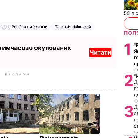
55 л
війна Росії проти України
Павло Жебрівський
ПОП
1
"
 тимчасово окупованих
Я
Читати
г
п
2
РЕКЛАМА
"
Д
п
д
3
Д
о
н
с