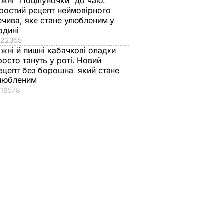
іжні "Поцілуночки" до чаю.
ростий рецепт неймовірного
ечива, яке стане улюбленим у
одині
22355
іжні й пишні кабачкові оладки
росто тануть у роті. Новий
ецепт без борошна, який стане
любленим
16578
ь, що
"Нічого нав'язувати
Змішайте це з
не буду". Драпатий
борошном – і ціла
к
розповів, яку
гора м'яких, наче пу
ніжні
професію обрав його
пиріжків готова.