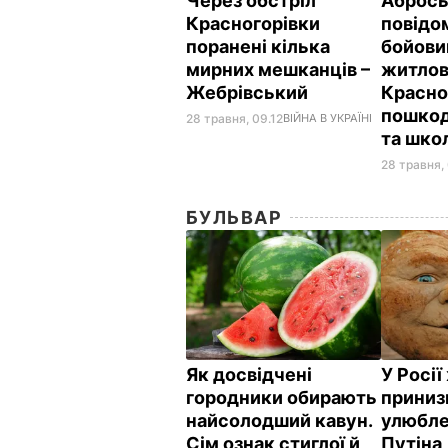
Через обстріл
Абрось
Красногорівки
повідо
поранені кілька
бойови
мирних мешканців –
житлов
Жебрівський
Красно
пошкод
28 травня, 09.12
ВІЙНА В УКРАЇНІ
та шко
28 травня,
БУЛЬВАР
Як досвідчені
У Росі
городники обирають
приниз
найсолодший кавун.
улюбле
Сім ознак стиглої й
Путіна