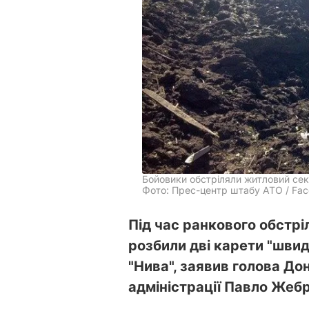
Бойовики обстріляли житловий сек
Фото: Прес-центр штабу АТО / Fa
Під час ранкового обстрі
розбили дві карети "швид
"Нива", заявив голова До
адміністрації Павло Жебр