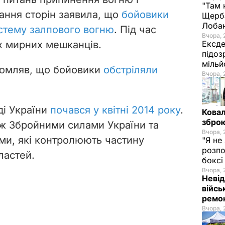
"Там 
ування сторін заявила, що
бойовики
Щерба
Лоба
стему залпового вогню
. Під час
Вчора, 
х мирних мешканців.
Ексде
підоз
мільй
домляв, що бойовики
обстріляли
Вчора, 
ді України
почався у квітні 2014 року
.
Ковал
зброю
між Збройними силами України та
Вчора, 
ми, які контролюють частину
"Я не
розпо
ластей.
бокс
Вчора, 
Невід
війсь
ремон
Вчора, 