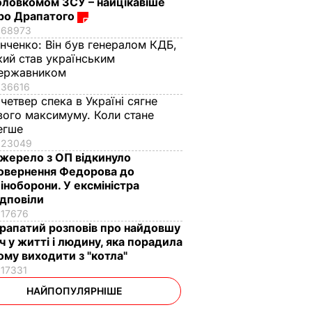
оловкомом ЗСУ – найцікавіше
ро Драпатого
68973
інченко:
Він був генералом КДБ,
кий став українським
ержавником
36616
 четвер спека в Україні сягне
вого максимуму. Коли стане
егше
23049
жерело з ОП відкинуло
овернення Федорова до
іноборони. У ексміністра
ідповіли
17676
рапатий розповів про найдовшу
іч у житті і людину, яка порадила
ому виходити з "котла"
17331
НАЙПОПУЛЯРНІШЕ