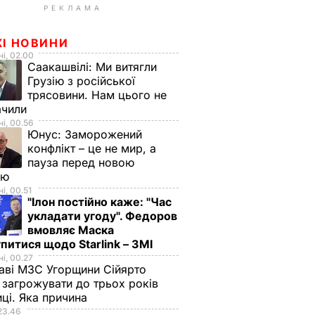
РЕКЛАМА
ЖІ НОВИНИ
і, 02.00
Саакашвілі:
Ми витягли
Грузію з російської
трясовини. Нам цього не
ачили
і, 00.56
Юнус:
Заморожений
конфлікт – це не мир, а
пауза перед новою
ою
і, 00.51
"Ілон постійно каже: "Час
укладати угоду". Федоров
вмовляє Маска
питися щодо Starlink – ЗМІ
і, 00.27
аві МЗС Угорщини Сійярто
загрожувати до трьох років
иці. Яка причина
23.46