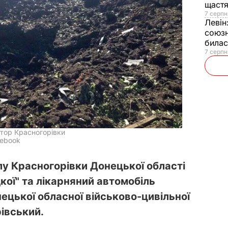
щаст
7 серпн
Левін
союзн
билас
7 серпн
тор Красногорівки
cebook
лу Красногорівки Донецької області
кої" та лікарняний автомобіль
нецької обласної військово-цивільної
івський.