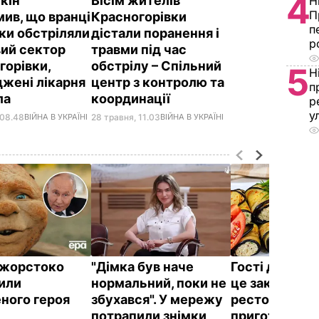
4
кін
Вісім жителів
Н
П
мив, що вранці
Красногорівки
п
ки обстріляли
дістали поранення і
р
ий сектор
травми під час
горівки,
обстрілу – Спільний
5
Н
жені лікарня
центр з контролю та
п
ла
координації
р
у
 08.48
ВІЙНА В УКРАЇНІ
28 травня, 11.03
ВІЙНА В УКРАЇНІ
ї жорстоко
"Дімка був наче
Гості думают
или
нормальний, поки не
це закуска з
ного героя
збухався". У мережу
ресторану. Я
потрапили знімки
приготувати 