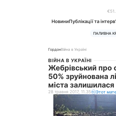
€51
Новини
Публікації та інтерв
ПАЛИВНА К
Гордон
Війна в Україні
ВІЙНА В УКРАЇНІ
Жебрівський про о
50% зруйнована лі
міста залишилася
28 травня 2017, 11.35
Этот мат