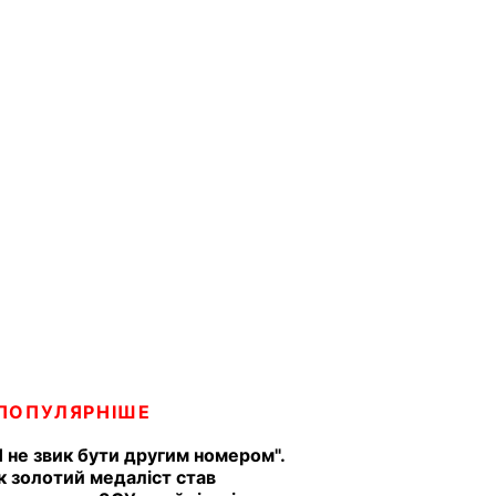
ПОПУЛЯРНІШЕ
Я не звик бути другим номером".
к золотий медаліст став