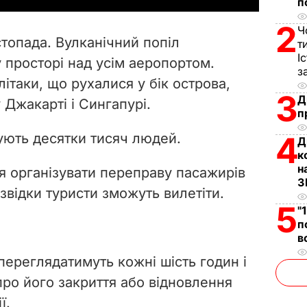
п
V
2
Ч
топада. Вулканічний попіл
т
i
І
 просторі над усім аеропортом.
з
літаки,
що рухалися у бік острова,
d
3
Д
Джакарті і Сингапурі.
п
e
кують десятки тисяч людей.
4
Д
o
к
н
я організувати переправу пасажирів
З
 звідки туристи зможуть вилетіти.
5
"
п
в
ереглядатимуть кожні шість годин і
ро його закриття або відновлення
ї.