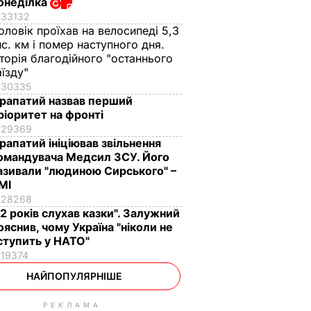
онеділка
33132
оловік проїхав на велосипеді 5,3
ис. км і помер наступного дня.
сторія благодійного "останнього
аїзду"
30335
рапатий назвав перший
ріоритет на фронті
29369
рапатий ініціював звільнення
омандувача Медсил ЗСУ. Його
азивали "людиною Сирського" –
МІ
28268
12 років слухав казки". Залужний
ояснив, чому Україна "ніколи не
ступить у НАТО"
19374
НАЙПОПУЛЯРНІШЕ
РЕКЛАМА