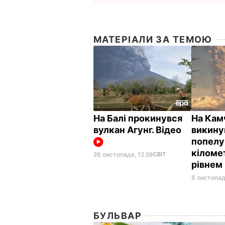
МАТЕРІАЛИ ЗА ТЕМОЮ
На Балі прокинувся
На Кам
вулкан Агунг. Відео
викину
попелу
кіломе
26 листопада, 12.59
СВІТ
рівнем
8 листопад
БУЛЬВАР