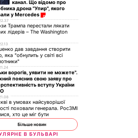
канал. Що відомо про
бника дрона "Упир", якого
вали у Mercedes
22.37
зи Трампа перестали лякати
вих лідерів – The Washington
22.13
енко дав завдання створити
, яка "обнулить у світі всі
лотники"
21.24
ьки ворогів, уявити не можете".
ний пояснив свою заяву про
рспективність вступу України
ТО
21.08
кві в умовах найсуворішої
ості поховали генерала. РосЗМІ
лися, хто це міг бути
Більше новин
УЛЯРНЕ В БУЛЬВАРІ