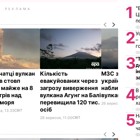
1
"
РЕКЛАМА
Ц
п
2
У
–
г
3
"
д
і
чатці вулкан
Кількість
МЗС заклика
з
в стовп
евакуйованих через
українців на 
 майже на 8
загрозу виверження
наближатися
4
В
трів над
вулкана Агунг на Балі
вулкана Агун
р
 моря
перевищила 120 тис.
х
26 вересня, 10.33
СВ
осіб
а, 13.35
СВІТ
5
Н
28 вересня, 11.00
СВІТ
з
ч