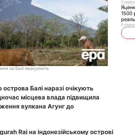
5 серпн
Яцен
1500 
реал
5 серпн
ення на Балі евакуюють
о острова Балі наразі очікують
дночас місцева влада підвищила
рження вулкана Агунг до
urah Rai на індонезійському острові