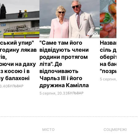
йський упир"
"Саме там його
Названа най
годину лякав
відвідують члени
сіль для конс
ів,
родини протягом
оберіть її – і
юючи на даху
літа". Де
на банках не
 з косою і в
відпочивають
"позриває"
у балахоні
Чарльз III і його
5 серпня, 19.25
БУЛЬ
дружина Камілла
23.40
БУЛЬВАР
5 серпня, 20.33
БУЛЬВАР
МІСТО
СОЦМЕРЕЖІ