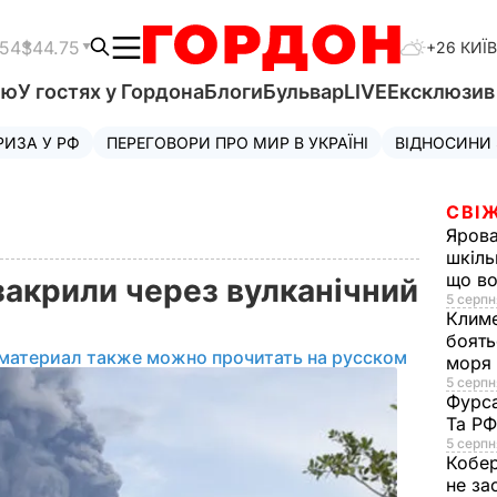
.54
$44.75
+26 КИЇВ
'ю
У гостях у Гордона
Блоги
Бульвар
LIVE
Ексклюзи
РИЗА У РФ
ПЕРЕГОВОРИ ПРО МИР В УКРАЇНІ
ВІДНОСИНИ
СВІЖ
Яров
шкіль
що во
закрили через вулканічний
5 серпн
Клим
боять
материал также можно прочитать на русском
моря
5 серпня
Фурс
Та Р
5 серпн
Кобе
не за