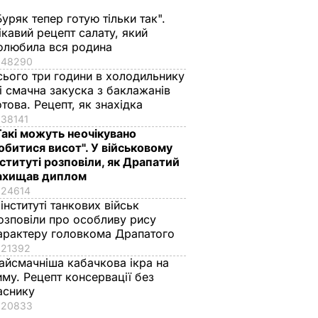
Буряк тепер готую тільки так".
ікавий рецепт салату, який
олюбила вся родина
48290
сього три години в холодильнику
 і смачна закуска з баклажанів
отова. Рецепт, як знахідка
38141
Такі можуть неочікувано
обитися висот". У військовому
нституті розповіли, як Драпатий
ло
На Балі в очікуванні
На Балі майже 10
ахищав диплом
Балі не
виверження вулкана
тис. осіб евакуюва
24614
 до
евакуйовано
через активність
 інституті танкових військ
г
приблизно 50 тисяч
вулкана Агунг
озповіли про особливу рису
осіб. Фоторепортаж
арактеру головкома Драпатого
ІТ
23 вересня, 02.15
СВІТ
21392
айсмачніша кабачкова ікра на
25 вересня, 15.08
ПОДІЇ
иму. Рецепт консервації без
аснику
20833