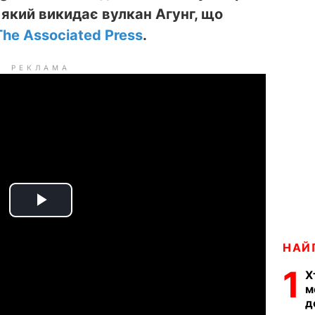
, який викидає
вулкан Агунг, що
The Associated Press
.
РЕКЛАМА
P
l
НАЙ
1
a
Х
м
д
y