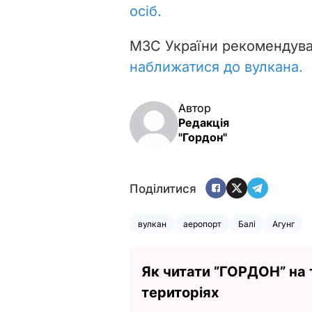
осіб.
МЗС України рекомендув
наближатися до вулкана.
Автор
Редакція
"Гордон"
Поділитися
вулкан
аеропорт
Балі
Агунг
Як читати ”ГОРДОН” на
територіях