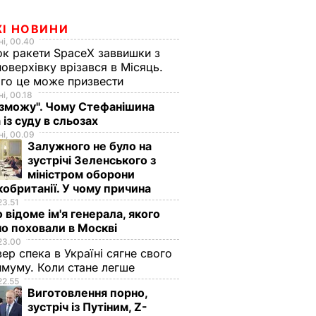
ЖІ НОВИНИ
і, 00.40
к ракети SpaceX заввишки з
поверхівку врізався в Місяць.
го це може призвести
і, 00.18
 зможу". Чому Стефанішина
 із суду в сльозах
і, 00.09
Залужного не було на
зустрічі Зеленського з
міністром оборони
обританії. У чому причина
23.51
 відоме ім'я генерала, якого
о поховали в Москві
23.00
вер спека в Україні сягне свого
муму. Коли стане легше
22.55
Виготовлення порно,
зустріч із Путіним, Z-