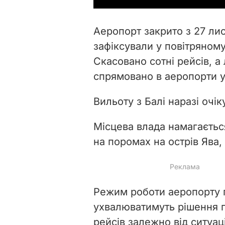
Аеропорт закрито з 27 лис
зафіксували у повітряному
Скасовано сотні рейсів, а
спрямовано в аеропорти у 
Вильоту з Балі наразі очі
Місцева влада намагаєтьс
на поромах на острів Ява,
Режим роботи аеропорту п
ухвалюватимуть рішення п
рейсів залежно від ситуаці