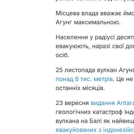
Місцева влада вважає ймо
Агунг максимальною.
Населення у радіусі десят
евакуюють, наразі свої д
осіб.
25 листопада вулкан Агун
понад 6 тис. метрів
. Це н
останніх місяців.
23 вересня
видання Antar
геологічних катастроф Інд
вулкана на Балі як найвищ
евакуйованих з індонезій