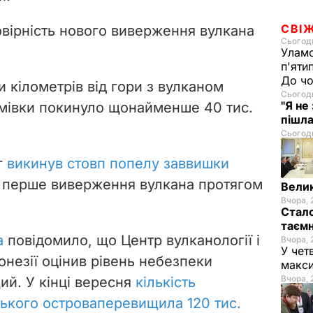
СВІ
вірність нового виверження вулкана
Сьогодн
Уламо
п'яти
До чо
и кілометрів від гори з вулканом
Сьогодн
"Я не
омівки покинуло щонайменше 40 тис.
пішла
Сьогодн
г
викинув стовп попелу заввишки
е перше виверження вулкана протягом
Велик
Вчора, 
Стало
таємн
a
повідомило, що Центр вулканології і
Вчора, 
У чет
онезії оцінив рівень небезпеки
макси
Вчора, 
ий. У кінці вересня
кількість
ського острова
перевищила 120 тис.