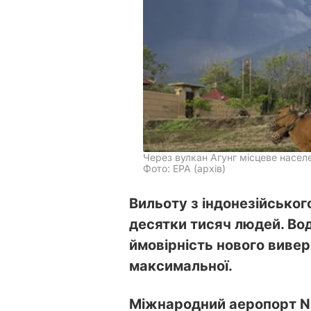
Через вулкан Агунг місцеве насел
Фото: ЕРА (архів)
Вильоту з індонезійськог
десятки тисяч людей. Во
ймовірність нового виве
максимальної.
Міжнародний аеропорт Ng