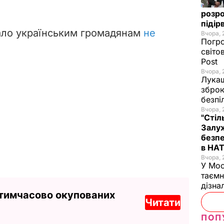
розро
підір
ало українським громадянам
не
Вчора, 
Погро
світо
Post
Вчора, 
Лукаш
зброю
безпі
Вчора, 
"Стіл
Залуж
безпе
в НА
Вчора, 
У Мос
таємн
дізна
 тимчасово окупованих
Читати
ПОП