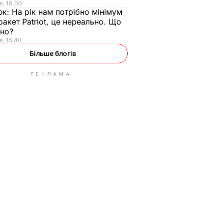
я, 16.00
юк:
На рік нам потрібно мінімум
ракет Patriot, це нереально. Що
ьно?
я, 15.40
Більше блогів
РЕКЛАМА