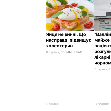
Яйця не винні. Що
"Валлі
насправді підвищує
майже 
холестерин
пацієнт
розгул
6 серпня, 00.24
БУЛЬВАР
лікарні
чорном
5 серпня, 
НОВИНИ
РОЗДІЛИ