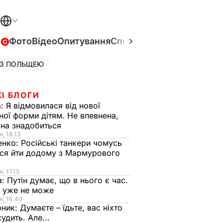
в
Фото
Відео
Опитування
Спецпроєкти
Війна в Укра
 З ПОЛЬЩЕЮ
І БЛОГИ
а:
Я відмовилася від нової
ної форми дітям. Не впевнена,
на знадобиться
я, 18.13
енко:
Російські танкери чомусь
ся йти додому з Мармурового
, 17.15
а:
Путін думає, що в нього є час.
Ф уже не може
я, 16.40
рник:
Думаєте – їдьте, вас ніхто
судить. Але...