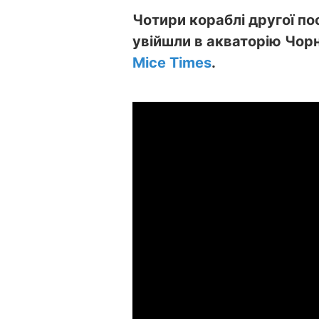
Чотири кораблі другої по
увійшли в акваторію Чор
Mice Times
.