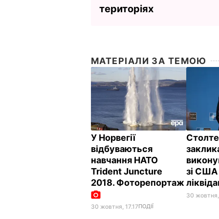
територіях
МАТЕРІАЛИ ЗА ТЕМОЮ
У Норвегії
Столте
відбуваються
заклик
навчання НАТО
викону
Trident Juncture
зі США
2018. Фоторепортаж
ліквід
30 жовтня,
30 жовтня, 17.17
ПОДІЇ