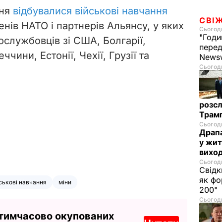
сня
відбувалися військові навчання
СВІ
ленів НАТО і партнерів Альянсу
, у яких
Сьогодн
"Годи
ослужбовців зі США, Болгарії,
перед
еччини, Естонії, Чехії, Грузії та
News
Сьогодн
розсл
Трамп
Сьогодн
Драпа
у жит
виход
Сьогодн
Свідк
як фо
ськові навчання
міни
200"
Сьогодн
 тимчасово окупованих