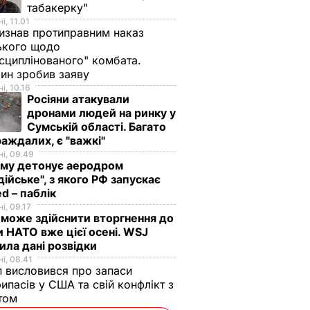
табакерку"
і, 11.01
изнав протиправним наказ
ького щодо
сциплінованого" комбата.
ин зробив заяву
і, 10.16
Росіяни атакували
дронами людей на ринку у
Сумській області. Багато
аждалих, є "важкі"
і, 09.49
иму детонує аеродром
дійське", з якого РФ запускає
d – паблік
 Не
Навчання НАТО
і, 09.17
аїни
Trident Juncture 2018
 може здійснити вторгнення до
ять
дають чіткий сигнал
и НАТО вже цієї осені. WSJ
ї зброї
потенційному
ила дані розвідки
агресору –
і, 08.41
 висловився про запаси
Столтенберг
Т
ипасів у США та свій конфлікт з
24 жовтня, 20.36
СВІТ
етом