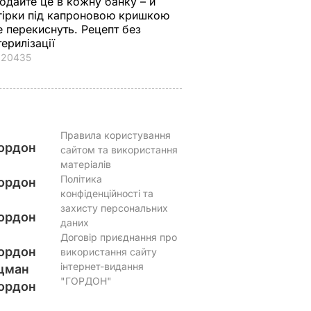
одайте це в кожну банку – й
гірки під капроновою кришкою
е перекиснуть. Рецепт без
терилізації
20435
Правила користування
ордон
сайтом та використання
матеріалів
Політика
ордон
конфіденційності та
захисту персональних
ордон
даних
Договір приєднання про
ордон
використання сайту
інтернет-видання
цман
"ГОРДОН"
ордон