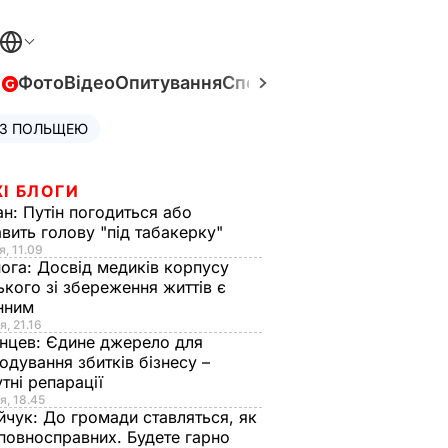
в
Фото
Відео
Опитування
Спецпроєкти
Війна в Укра
 З ПОЛЬЩЕЮ
І БЛОГИ
ан:
Путін погодиться або
авить голову "під табакерку"
я, 11.09
нога:
Досвід медиків корпусу
ького зі збереження життів є
інним
я, 21.16
нцев:
Єдине джерело для
одування збитків бізнесу –
тні репарації
я, 18.45
йчук:
До громади ставляться, як
повносправних. Будете гарно