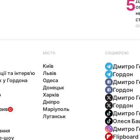
5
Д
о
н
с
МІСТО
СОЦМЕРЕЖІ
Київ
Дмитро Г
ції та інтерв'ю
Львів
Гордон
х у Гордона
Одеса
Дмитро Г
Донецьк
Гордон
р
Харків
Дмитро Г
Дніпро
Гордон
зив
Маріуполь
Дмитро Г
Луганськ
Олеся Ба
Дмитро Г
ання
Flipboard
e-шоу