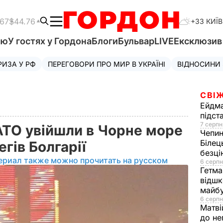
.67
$44.76
+33 КИЇВ
'ю
У гостях у Гордона
Блоги
Бульвар
LIVE
Ексклюзи
РИЗА У РФ
ПЕРЕГОВОРИ ПРО МИР В УКРАЇНІ
ВІДНОСИНИ
СВІЖ
Ейдм
підст
7 серпн
АТО увійшли в Чорне море
Чепи
Білец
егів Болгарії
безц
ериал также можно прочитать на русском
6 серпн
Гетма
відшк
майбу
6 серпн
Матві
до не