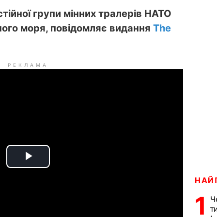
стійної групи мінних тралерів НАТО
ного моря, повідомляє видання
The
РЕКЛАМА
P
НАЙ
l
1
Ч
a
т