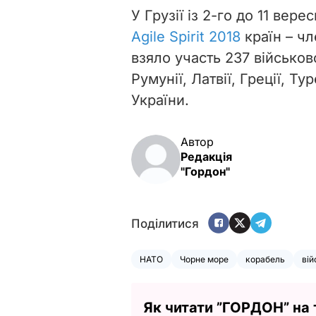
У Грузії із 2-го до 11 вере
Agile Spirit 2018
країн – ч
взяло участь 237 військов
Румунії, Латвії, Греції, Тур
України.
Автор
Редакція
"Гордон"
Поділитися
НАТО
Чорне море
корабель
вій
Як читати ”ГОРДОН” на