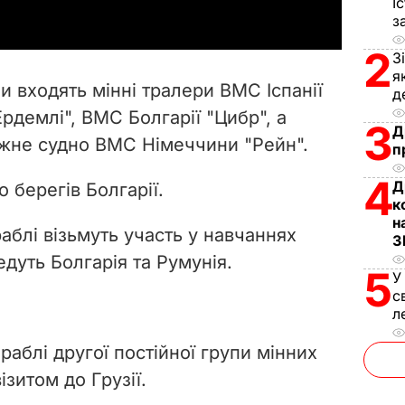
І
з
y
2
З
V
я
и входять мінні тралери ВМС Іспанії
д
i
рдемлі", ВМС Болгарії "Цибр", а
3
Д
жне судно ВМС Німеччини "Рейн".
d
п
4
e
Д
 берегів Болгарії.
к
н
o
аблі візьмуть участь у навчаннях
З
едуть Болгарія та Румунія
.
5
У
с
л
аблі другої постійної групи мінних
ізитом до Грузії.