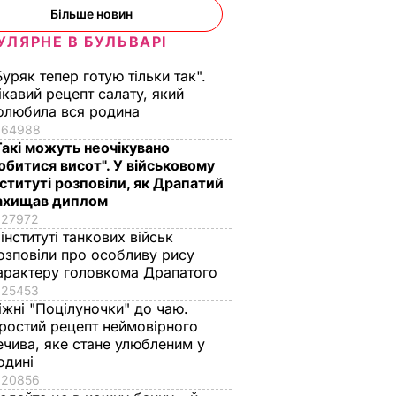
Більше новин
УЛЯРНЕ В БУЛЬВАРІ
Буряк тепер готую тільки так".
ікавий рецепт салату, який
олюбила вся родина
64988
Такі можуть неочікувано
 нова
П'ять хвилин – і
Уся родина
обитися висот". У військовому
нституті розповіли, як Драпатий
вда
хрусткі гарячі
проситиме добавки
ахищав диплом
античне
бутерброди з
а аромат стоятиме
27972
втрьох
тягучим сиром
на весь дім. Рецепт
 інституті танкових військ
готові. Рецепт
оджахурі –
ВАР
озповіли про особливу рису
соковитої начинки
грузинської страви
арактеру головкома Драпатого
7 серпня, 09.43
БУЛЬВАР
7 серпня, 09.27
БУЛЬВАР
25453
іжні "Поцілуночки" до чаю.
ростий рецепт неймовірного
ечива, яке стане улюбленим у
одині
20856