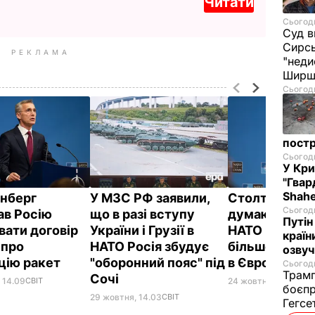
Читати
Сьогодн
Суд в
Сирс
РЕКЛАМА
"неди
Ширш
Сьогодн
постр
Сьогодн
У Кр
"Гвар
Shahe
нберг
У МЗС РФ заявили,
Столтенберг:
Сьогодн
ав Росію
що в разі вступу
думаю, що кр
Путін
вати договір
України і Грузії в
НАТО розміст
країн
 про
НАТО Росія збудує
більше ядерно
озвуч
ацію ракет
"оборонний пояс" під
в Європі
Сьогодн
Трамп
Сочі
 14.09
СВІТ
24 жовтня, 22.24
СВІ
боєпр
29 жовтня, 14.03
СВІТ
Гегс