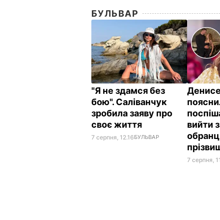
БУЛЬВАР
"Я не здамся без
Денис
бою". Саліванчук
поясни
зробила заяву про
поспіш
своє життя
вийти 
обранц
7 серпня, 12.16
БУЛЬВАР
прізви
7 серпня, 1