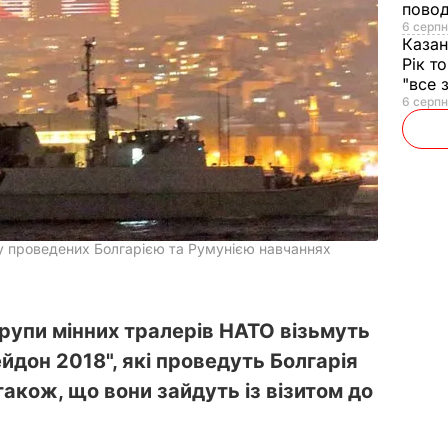
повод
6 серпн
Казан
Рік т
"все 
6 серпн
 у проведених Болгарією та Румунією навчаннях
 групи мінних тралерів НАТО візьмуть
йдон 2018", які проведуть Болгарія
також, що вони зайдуть із візитом до