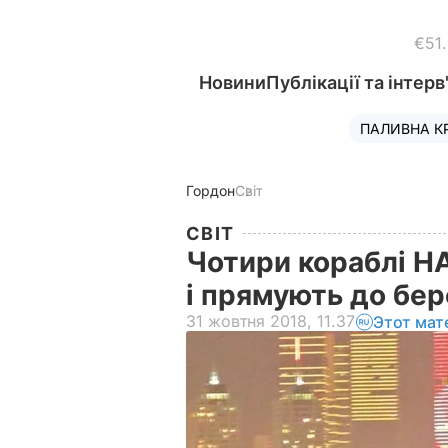
€51
Новини
Публікації та інтерв
ПАЛИВНА К
Гордон
Світ
СВІТ
Чотири кораблі Н
і прямують до бер
31 жовтня 2018, 11.37
Этот мат