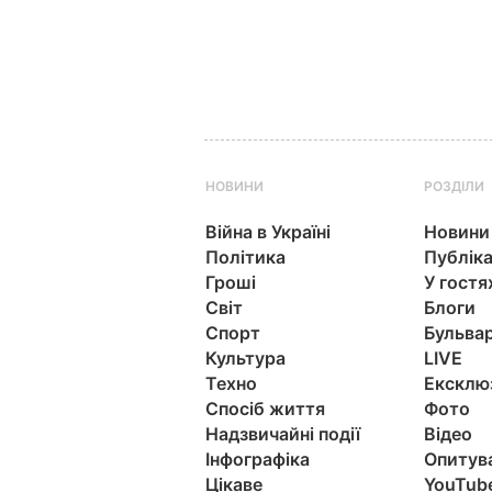
НОВИНИ
РОЗДІЛИ
Війна в Україні
Новини
Політика
Публіка
Гроші
У гостя
Світ
Блоги
Спорт
Бульва
Культура
LIVE
Техно
Ексклю
Спосіб життя
Фото
Надзвичайні події
Відео
Інфографіка
Опитув
Цікаве
YouTub