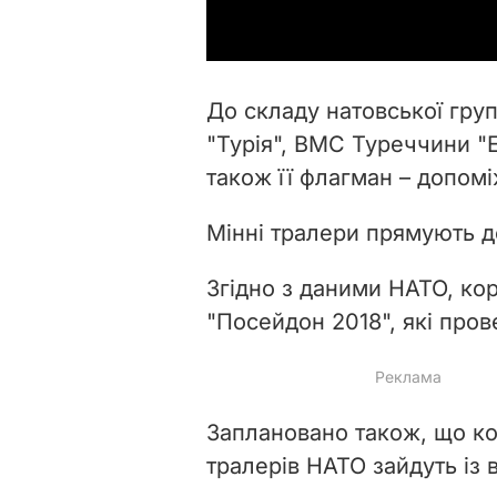
До складу натовської груп
"Турія", ВМС Туреччини "Е
також її флагман
–
допомі
Мінні тралери прямують до
Згідно з даними НАТО, кор
"Посейдон 2018", які
пров
Заплановано також, що кор
тралерів НАТО зайдуть із в