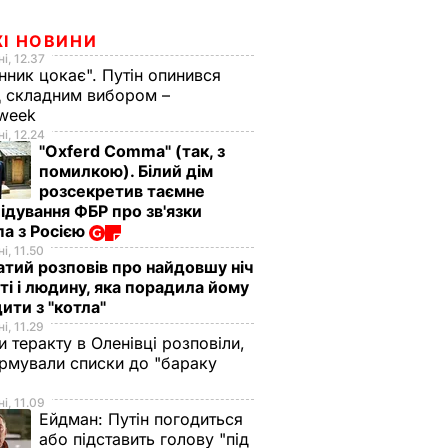
ЖІ НОВИНИ
і, 12.37
нник цокає". Путін опинився
 складним вибором –
week
і, 12.24
"Oxferd Comma" (так, з
помилкою). Білий дім
розсекретив таємне
ідування ФБР про зв'язки
а з Росією
і, 11.50
тий розповів про найдовшу ніч
ті і людину, яка порадила йому
ити з "котла"
і, 11.29
и теракту в Оленівці розповіли,
рмували списки до "бараку
і, 11.09
Ейдман:
Путін погодиться
або підставить голову "під