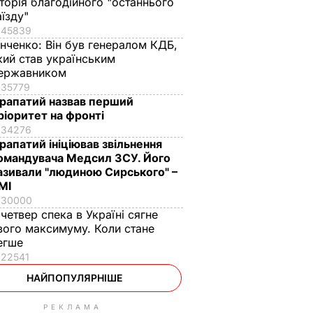
сторія благодійного "останнього
аїзду"
45839
інченко:
Він був генералом КДБ,
кий став українським
ержавником
35779
рапатий назвав перший
ріоритет на фронті
34276
рапатий ініціював звільнення
омандувача Медсил ЗСУ. Його
азивали "людиною Сирського" –
МІ
30000
 четвер спека в Україні сягне
вого максимуму. Коли стане
егше
22541
НАЙПОПУЛЯРНІШЕ
РЕКЛАМА