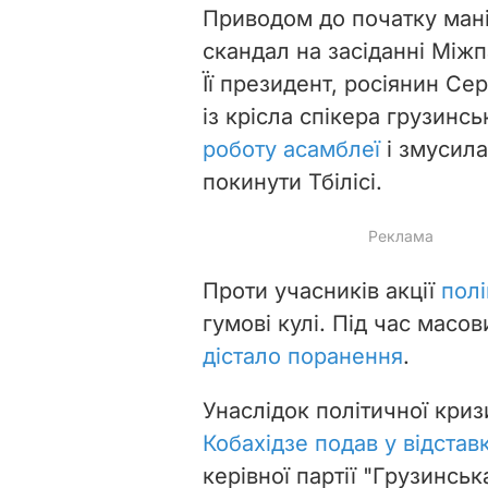
Приводом до початку маніф
скандал на засіданні Між
Її президент, росіянин Се
із крісла спікера грузинс
роботу асамблеї
і змусила
покинути Тбілісі.
Проти учасників акції
полі
гумові кулі. Під час масо
дістало поранення
.
Унаслідок політичної криз
Кобахідзе подав у відстав
керівної партії "Грузинськ