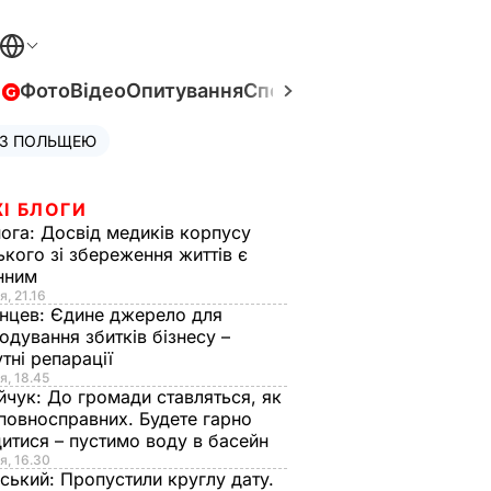
в
Фото
Відео
Опитування
Спецпроєкти
Війна в Укра
 З ПОЛЬЩЕЮ
І БЛОГИ
нога:
Досвід медиків корпусу
ького зі збереження життів є
інним
я, 21.16
нцев:
Єдине джерело для
одування збитків бізнесу –
тні репарації
я, 18.45
йчук:
До громади ставляться, як
повносправних. Будете гарно
итися – пустимо воду в басейн
я, 16.30
ський:
Пропустили круглу дату.