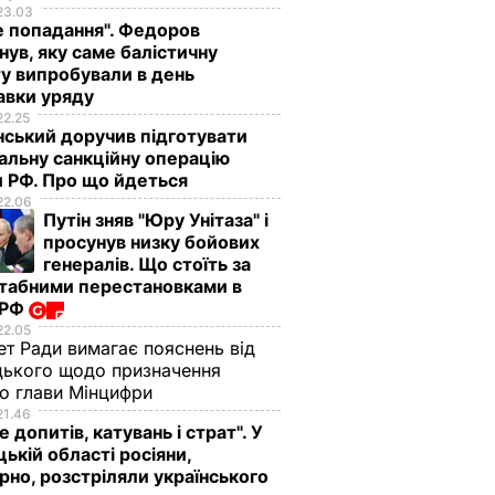
23.03
е попадання". Федоров
нув, яку саме балістичну
у випробували в день
авки уряду
22.25
ський доручив підготувати
альну санкційну операцію
 РФ. Про що йдеться
22.06
Путін зняв "Юру Унітаза" і
просунув низку бойових
генералів. Що стоїть за
табними перестановками в
 РФ
22.05
ет Ради вимагає пояснень від
ького щодо призначення
о глави Мінцифри
21.46
е допитів, катувань і страт". У
ькій області росіяни,
рно, розстріляли українського