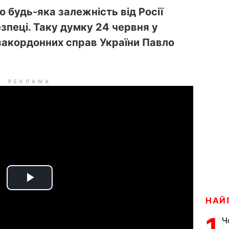
що будь-яка залежність від Росії
зпеці. Таку думку 24 червня у
закордонних справ України Павло
РЕКЛАМА
P
НАЙ
l
1
Ч