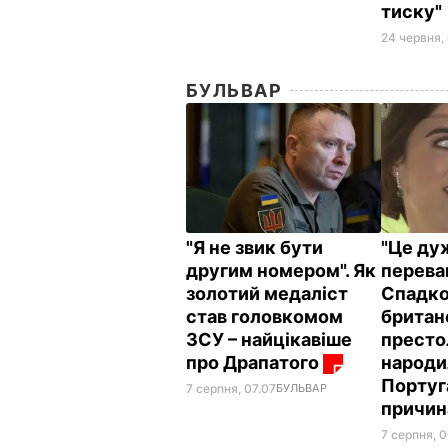
тиску"
24 червня,
БУЛЬВАР
"Я не звик бути
"Це ду
другим номером". Як
переваг
золотий медаліст
Спадк
став головкомом
британ
ЗСУ – найцікавіше
престо
про Драпатого
народи
Португа
7 серпня, 07.07
БУЛЬВАР
причи
7 серпня, 