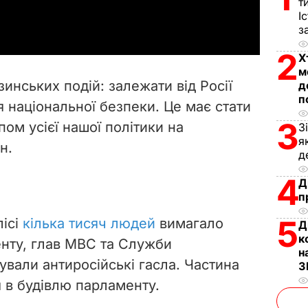
т
a
І
з
y
2
Х
V
м
зинських подій: залежати від Росії
д
i
п
я національної безпеки. Це має стати
3
м усієї нашої політики на
З
d
я
н.
д
e
4
Д
o
п
5
лісі
кілька тисяч людей
вимагало
Д
к
енту, глав МВС та Служби
н
вали антиросійські гасла. Частина
З
 в будівлю парламенту.