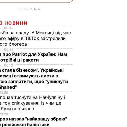
РЕКЛАМА
ЖІ НОВИНИ
і, 00.47
ьба за владу. У Мексиці під час
го ефіру в TikTok застрелили
ого блогера
і, 00.29
 про Patriot для України: Нам
отрібні ці ракети
і, 00.13
а стала бізнесом". Українські
иємці отримують листи з
ою заплатити, щоб "уникнути
Shahed"
23.58
 почав тиснути на Набіулліну і
в тон спілкування. Із чим це
бути пов'язано
23.28
ов назвав "найкращу зброю"
 російської балістики