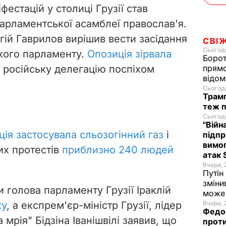
естацій у столиці Грузії став
парламентської асамблеї православ'я.
ргій Гаврилов вирішив вести засідання
СВІ
Сьогодн
ького парламенту.
Опозиція зірвала
Борот
 російську делегацію поспіхом
прямо
відом
Сьогодн
Трамп
теж п
Сьогодн
"Війн
ція застосувала сльозогінний газ
і
підпр
вимог
вих протестів
приблизно 240 людей
атак 
Вчора, 
Путін
зміни
и голова парламенту Грузії Іраклій
може 
ку
, а експрем'єр-міністр Грузії, лідер
Вчора, 
Федор
а мрія" Бідзіна Іванішвілі заявив, що
проти