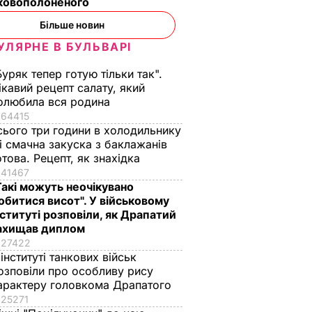
ьковополоненого
Більше новин
УЛЯРНЕ В БУЛЬВАРІ
Буряк тепер готую тільки так".
ікавий рецепт салату, який
олюбила вся родина
64415
сього три години в холодильнику
 і смачна закуска з баклажанів
отова. Рецепт, як знахідка
41467
Такі можуть неочікувано
обитися висот". У військовому
Клімкін про можливу
Клімкін: Чому я так
нституті розповіли, як Драпатий
майбутню зустріч
не пішов у Раду? Ус
ахищав диплом
Путіна і Трампа:
дуже просто –
27422
легації
Тема України там
команду однодумц
 інституті танкових військ
озповіли про особливу рису
си
точно буде
не знайшов
арактеру головкома Драпатого
23 червня, 20.32
ПОЛІТИКА
20 червня, 16.43
ПОЛІТИКА
25271
ІТИКА