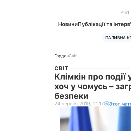
€51
Новини
Публікації та інтерв
ПАЛИВНА К
Гордон
Світ
СВІТ
Клімкін про події у
хоч у чомусь – за
безпеки
24 червня 2019, 21.17
Этот мат