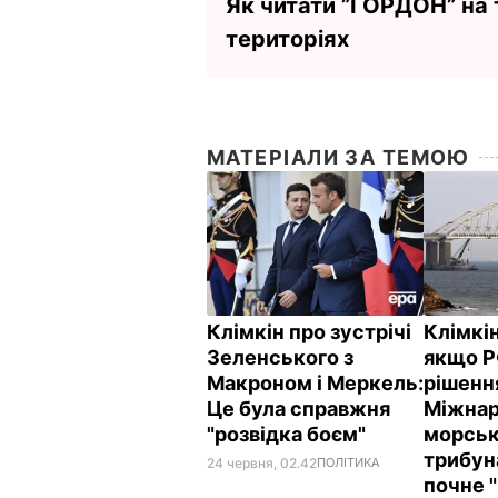
Як читати ”ГОРДОН” на
територіях
МАТЕРІАЛИ ЗА ТЕМОЮ
Клімкін про зустрічі
Клімкін
Зеленського з
якщо Р
Макроном і Меркель:
рішенн
Це була справжня
Міжнар
"розвідка боєм"
морськ
трибун
24 червня, 02.42
ПОЛІТИКА
почне 