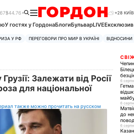
.67
$44.76
+28 КИЇВ
'ю
У гостях у Гордона
Блоги
Бульвар
LIVE
Ексклюзи
РИЗА У РФ
ПЕРЕГОВОРИ ПРО МИР В УКРАЇНІ
ВІДНОСИНИ
СВІЖ
Чепи
Білец
безц
 Грузії: Залежати від Росії
6 серпн
Гетма
гроза для національної
відшк
майбу
6 серпн
ериал также можно прочитать на русском
Матві
до не
повод
6 серпн
Казан