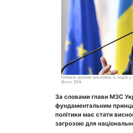
Клімкін зробив висновок із подій у 
Фото: ЕРА
За словами глави МЗС Укр
фундаментальним принци
політики має стати виснов
загрозою для національно