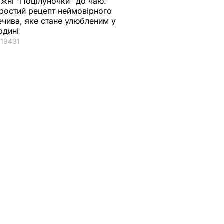
іжні "Поцілуночки" до чаю.
ростий рецепт неймовірного
ечива, яке стане улюбленим у
одині
19431
 ніяково
Це саме те, що
"Хрумкі зовні й ніжн
у з
врятує у спеку.
всередині".
Рецепт смачнючої
Найсмачніші
торані
окрошки
смажені кабачки
ежу.
6 серпня, 18.21
БУЛЬВАР
6 серпня, 18.09
БУЛЬВАР
ВАР