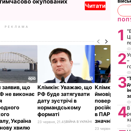
 тимчасово окупованих
війс
Читати
ПОП
РЕКЛАМА
1
"
Ц
п
2
У
–
г
3
"
д
 заявив, що
Клімкін: Уважаю, що
Клімкін про
і
Ф не виконає
РФ буде затягувати
ймовірність
з
я
дату зустрічі в
повернення
4
одного
нормандському
російської де
В
р
ого
форматі
в ПАРЄ: Шан
х
алу, Україна
значні
23 червня, 21.45
ВІЙНА В УКРАЇНІ
"нову хвилю
23 червня, 21.02
ПОЛ