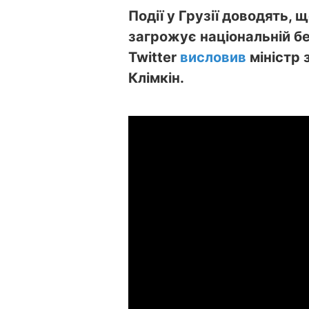
Події у Грузії доводять, 
загрожує національній бе
Twitter
висловив
міністр 
Клімкін.