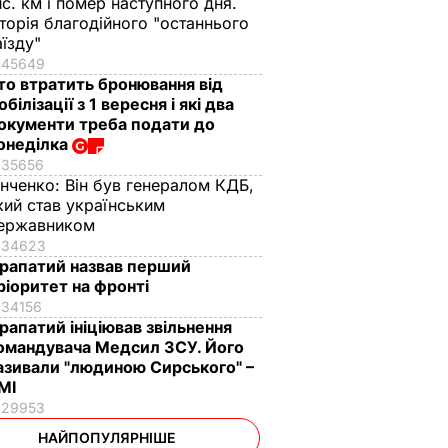
ис. км і помер наступного дня.
сторія благодійного "останнього
аїзду"
45649
то втратить бронювання від
обілізації з 1 вересня і які два
окументи треба подати до
онеділка
35656
інченко:
Він був генералом КДБ,
кий став українським
ержавником
34623
рапатий назвав перший
ріоритет на фронті
34156
рапатий ініціював звільнення
омандувача Медсил ЗСУ. Його
азивали "людиною Сирського" –
МІ
29953
НАЙПОПУЛЯРНІШЕ