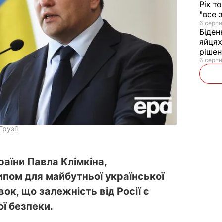
Рік т
"все 
6 серпн
Біден
яйцях
рішен
6 серпн
Грузії
аїни Павла Клімкіна,
пом для майбутньої української
ок, що залежність від Росії є
ї безпеки.