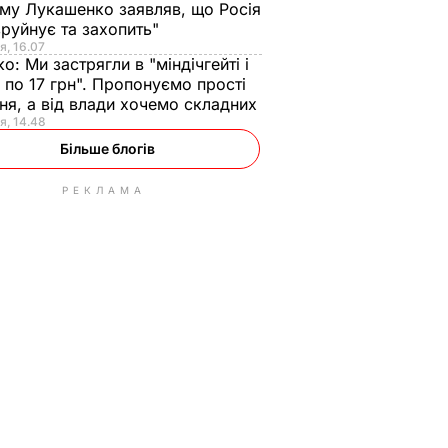
ому Лукашенко заявляв, що Росія
зруйнує та захопить"
я, 16.07
ко:
Ми застрягли в "міндічгейті і
 по 17 грн". Пропонуємо прості
ня, а від влади хочемо складних
я, 14.48
Більше блогів
РЕКЛАМА