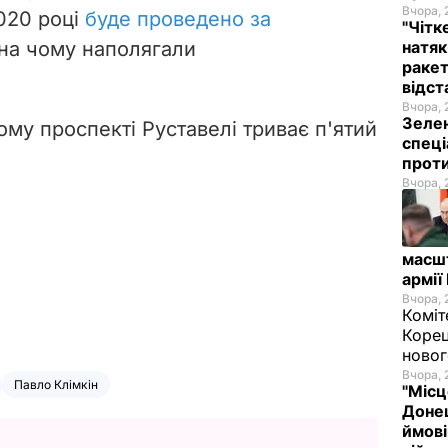
Вчора, 
020 році
буде проведено за
"Чітк
 на чому наполягали
натяк
ракет
відст
Вчора, 
Зелен
кому проспекті Руставелі триває п'ятий
спеці
проти
Вчора, 
масш
армії
Вчора, 
Коміт
Корец
новог
Вчора, 
Павло Клімкін
"Місц
Донец
ймові