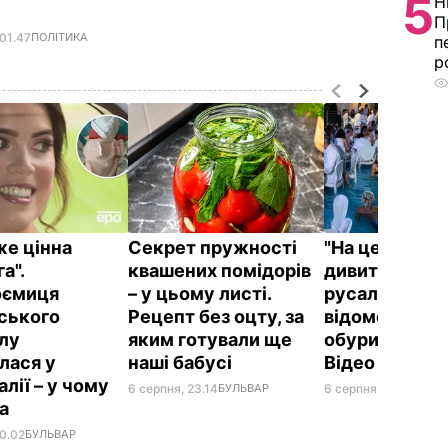
5
Н
П
 01.47
ПОЛІТИКА
п
р
же цінна
Секрет пружності
"На це навіть
а".
квашених помідорів
дивитися". Шо
оємиця
– у цьому листі.
русалками у
ського
Рецепт без оцту, за
відомому рес
лу
яким готували ще
обурило мер
лася у
наші бабусі
Відео
лії – у чому
6 серпня, 23.14
БУЛЬВАР
6 серпня, 21.38
БУЛЬ
на
00.02
БУЛЬВАР