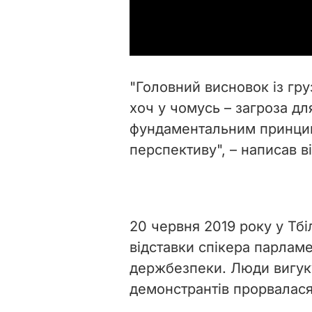
"Головний висновок із гру
хоч у чомусь – загроза дл
фундаментальним принципо
перспективу", – написав ві
20 червня 2019 року у Тбі
відставки спікера парлам
держбезпеки. Люди вигуку
демонстрантів прорвалася