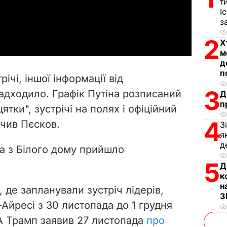
т
І
a
з
2
y
Х
м
д
V
п
річі, іншої інформації від
i
3
надходило. Графік Путіна розписаний
Д
п
ятки", зустрічі на полях і офіційний
d
4
ачив Пєсков.
З
e
я
д
да з Білого дому прийшло
o
5
Д
к
н
, де запланували зустріч лідерів,
З
Айресі з 30 листопада до 1 грудня
А Трамп заявив 27 листопада
про