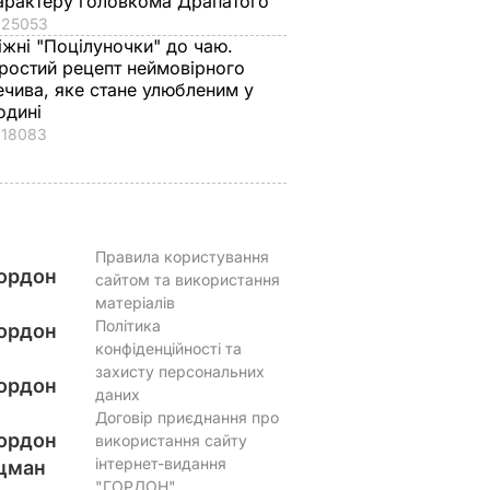
арактеру головкома Драпатого
25053
іжні "Поцілуночки" до чаю.
ростий рецепт неймовірного
ечива, яке стане улюбленим у
одині
18083
Правила користування
ордон
сайтом та використання
матеріалів
Політика
ордон
конфіденційності та
захисту персональних
ордон
даних
Договір приєднання про
ордон
використання сайту
інтернет-видання
цман
"ГОРДОН"