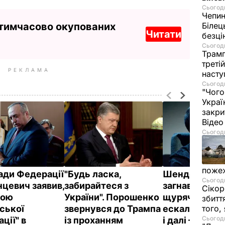
Сьогодн
Чепи
 тимчасово окупованих
Білец
Читати
безц
Сьогодн
Трамп
треті
РЕКЛАМА
насту
Сьогодн
"Чого
Украї
закри
Віде
Сьогодн
пожеж
ади Федерації
"Будь ласка,
Шендерович:
Сьогодн
нцевич заявив,
забирайтеся з
загнав себе в
Сікор
тою
України". Порошенко
щурячий кут.
збитт
нської
звернувся до Трампа
ескалація тр
того,
Сьогодн
ції" в
із проханням
і далі – Украї