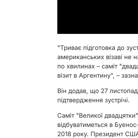
"Триває підготовка до зуст
американських візаві не 
по хвилинах – саміт "двадц
візит в Аргентину", – зазн
Він додав, що 27 листопа
підтвердження зустрічі.
Саміт
"Великої двадцятки"
відбуватиметься в Буенос-
2018 року. Президент СШ