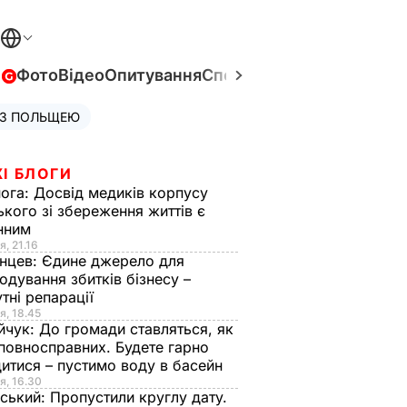
в
Фото
Відео
Опитування
Спецпроєкти
Війна в Укра
 З ПОЛЬЩЕЮ
І БЛОГИ
нога:
Досвід медиків корпусу
ького зі збереження життів є
інним
я, 21.16
нцев:
Єдине джерело для
одування збитків бізнесу –
тні репарації
я, 18.45
йчук:
До громади ставляться, як
повносправних. Будете гарно
итися – пустимо воду в басейн
я, 16.30
ський:
Пропустили круглу дату.