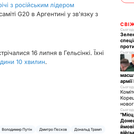
ічі з російським лідером
саміті G20 в Аргентині у зв'язку з
СВІ
Сьогодн
Зелен
спеці
проти
устрічалися
16 липня в Гельсінкі. Їхні
Сьогодн
одини 10 хвилин
.
масш
армії
Сьогодн
Коміт
Корец
новог
Сьогодн
"Місц
Донец
ймові
Володимир Путін
Дмитро Пєсков
Дональд Трамп
війс