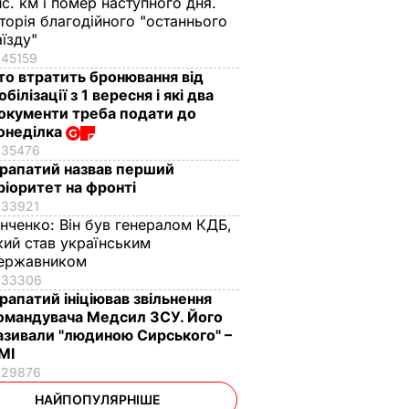
ис. км і помер наступного дня.
сторія благодійного "останнього
аїзду"
45159
то втратить бронювання від
обілізації з 1 вересня і які два
окументи треба подати до
онеділка
35476
рапатий назвав перший
ріоритет на фронті
33921
інченко:
Він був генералом КДБ,
кий став українським
ержавником
33306
рапатий ініціював звільнення
омандувача Медсил ЗСУ. Його
азивали "людиною Сирського" –
МІ
29876
НАЙПОПУЛЯРНІШЕ