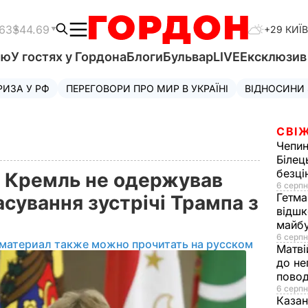
.63
$44.69
+29 КИЇВ
'ю
У гостях у Гордона
Блоги
Бульвар
LIVE
Ексклюзи
РИЗА У РФ
ПЕРЕГОВОРИ ПРО МИР В УКРАЇНІ
ВІДНОСИНИ
СВІЖ
Чепи
Білец
безц
о Кремль не одержував
6 серпн
Гетма
асування зустрічі Трампа з
відшк
майбу
6 серпн
 материал также можно прочитать на русском
Матві
до не
повод
6 серпн
Казан