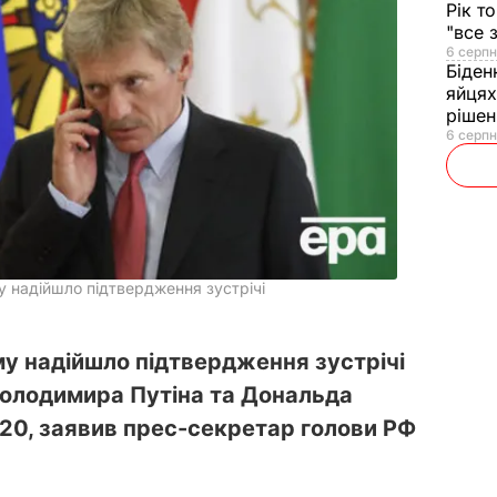
Рік т
"все 
6 серпн
Біден
яйцях
рішен
6 серпн
у надійшло підтвердження зустрічі
му надійшло підтвердження зустрічі
 Володимира Путіна та Дональда
G20, заявив прес-секретар голови РФ