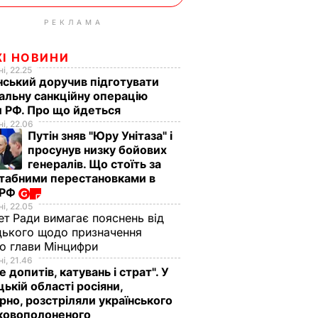
РЕКЛАМА
ЖІ НОВИНИ
і, 22.25
ський доручив підготувати
альну санкційну операцію
 РФ. Про що йдеться
і, 22.06
Путін зняв "Юру Унітаза" і
просунув низку бойових
генералів. Що стоїть за
табними перестановками в
 РФ
і, 22.05
ет Ради вимагає пояснень від
ького щодо призначення
о глави Мінцифри
і, 21.46
е допитів, катувань і страт". У
ькій області росіяни,
рно, розстріляли українського
ьковополоненого