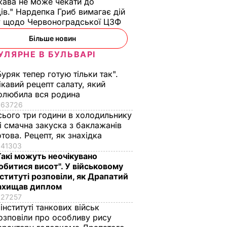
ава не може чекати до
тва для
ів." Нардепка Гриб вимагає дій
у щодо Червоноградської ЦЗФ
ІЙНА В
Більше новин
РАЇНІ
УЛЯРНЕ В БУЛЬВАРІ
Буряк тепер готую тільки так".
ікавий рецепт салату, який
олюбила вся родина
63726
сього три години в холодильнику
 і смачна закуска з баклажанів
отова. Рецепт, як знахідка
41303
ануть
Чому Чарльз III
Куди поділася екс-
Такі можуть неочікувано
єві
насправді
зірка "ВІА Гри"
обитися висот". У військовому
оди", як
проігнорував 45-
Мейхер та як вона
нституті розповіли, як Драпатий
вати за
річчя дружини
виглядає зараз?
ахищав диплом
принца Гаррі і не
27257
6 серпня, 15.56
БУЛЬВАР
 інституті танкових військ
привітав невістку
АР
озповіли про особливу рису
6 серпня, 16.36
БУЛЬВАР