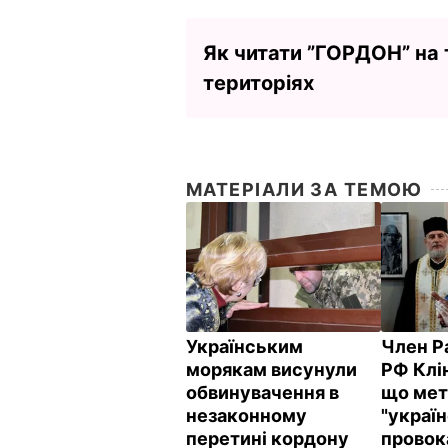
Як читати ”ГОРДОН” на
територіях
МАТЕРІАЛИ ЗА ТЕМОЮ
Українським
Член Р
морякам висунули
РФ Клі
обвинувачення в
що ме
незаконному
"украї
перетині кордону
провока