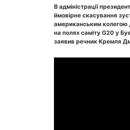
В адміністрації президен
ймовірне скасування зуст
американським колегою 
на полях саміту G20 у Бу
заявив речник Кремля Д