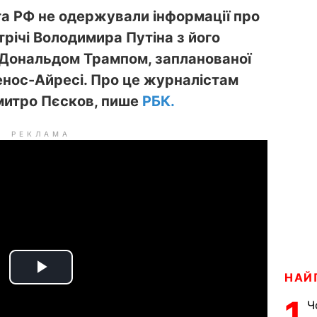
та РФ не одержували інформації про
річі Володимира Путіна з його
Дональдом Трампом, запланованої
енос-Айресі. Про це журналістам
митро Пєсков, пише
РБК.
РЕКЛАМА
НАЙ
P
1
Ч
l