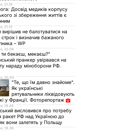
і, 21.16
нога:
Досвід медиків корпусу
ького зі збереження життів є
інним
і, 21.10
 вирішив не балотуватися на
й строк і визначив бажаного
пника – WP
і, 20.59
 ти бекаєш, мекаєш?"
нський пранкер увірвався на
ту нараду міноборони РФ.
о
і, 20.00
"Те, що їм давно знайоме".
Як українські
рятувальники ліквідовують
і у Франції. Фоторепортаж
 Путін
і, 19.45
ський висловився про потребу
 Воєнна
я ракет РФ над Україною до
иватиме
 як вони залетять у Польщу
і, 19.36
на