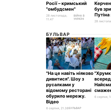
Росії – кримський
Керчен
"омбудсмен"
був зри
Путіна
28 листопада,
ВІЙНА В
УКРАЇНІ
11.47
28 листопа
БУЛЬВАР
"На це навіть ніяково
"Хрумкі
дивитися". Шоу з
всереди
русалками у
Найсма
відомому ресторані
смажен
обурило мережу.
6 серпня, 
Відео
6 серпня, 21.38
БУЛЬВАР