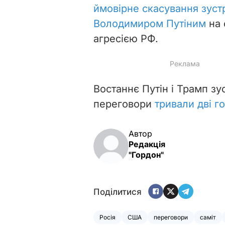
ймовірне скасування зустр
Володимиром Путіним
на 
агресією РФ.
Востаннє Путін і Трамп з
переговори
тривали дві г
Автор
Редакція
"Гордон"
Поділитися
Росія
США
переговори
саміт