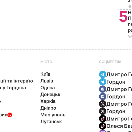
х
5
Н
П
п
р
МІСТО
СОЦМЕРЕЖІ
Київ
Дмитро Г
ції та інтерв'ю
Львів
Гордон
х у Гордона
Одеса
Дмитро Г
Донецьк
Гордон
р
Харків
Дмитро Г
Дніпро
Гордон
зив
Маріуполь
Дмитро Г
Луганськ
Олеся Ба