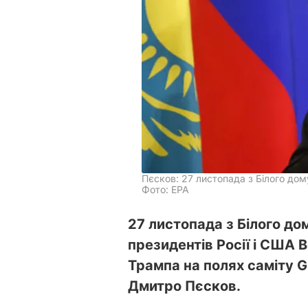
Пєсков: 27 листопада з Білого дом
Фото: ЕРА
27 листопада з Білого до
президентів Росії і США
Трампа на полях саміту 
Дмитро Пєсков.