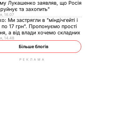
ому Лукашенко заявляв, що Росія
зруйнує та захопить"
я, 16.07
ко:
Ми застрягли в "міндічгейті і
 по 17 грн". Пропонуємо прості
ня, а від влади хочемо складних
я, 14.48
Більше блогів
РЕКЛАМА