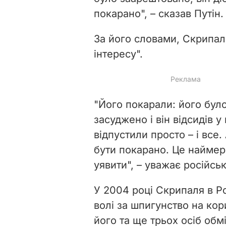
покарано", – сказав Путін.
За його словами, Скрипал
інтересу".
"Його покарали: його бул
засуджено і він відсидів у 
відпустили просто – і все.
бути покарано. Це наймер
уявити", – уважає російсь
У 2004 році Скрипаля в Ро
волі за шпигунство на кори
його та ще трьох осіб обм