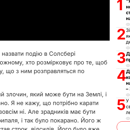
1
"
l
н
с
н
a
2
З
y
я
д
V
3
 назвати подію в Солсбері
Д
i
п
жному, хто розмірковує про те, щоб
4
у, що з ним розправляться по
d
Д
к
н
e
–
ий злочин, який може бути на Землі, і
o
5
У
но. Я не кажу, що потрібно карати
с
 зовсім ні. Але зрадників має бути
л
ипаля, і так було покарано. Його ж
став строк, відсидів. Його було вже