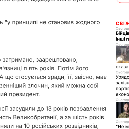
ь "у принципі не становив жодного
СВІ
Сьогодн
Бійці
інші 
Сьогодн
о затримано, заарештовано,
сказа
в'язниці п'ять років. Потім його
Сьогодн
 А що стосується зради, її, звісно, має
Урядо
заліз
зенніший злочин, який можна собі
порті
кий президент.
екон
Сьогодн
сії засудили до 13 років позбавлення
сть Великобританії, а за шість років
Сьогодн
іняли на 10 російських розвідників,
"Не м