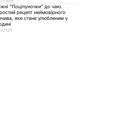
22898
іжні "Поцілуночки" до чаю.
ростий рецепт неймовірного
ечива, яке стане улюбленим у
одині
22125