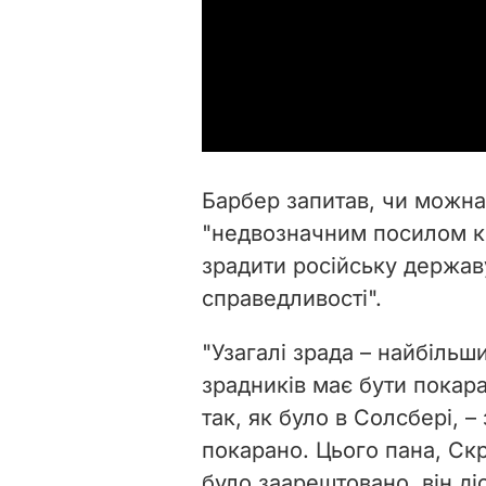
Барбер запитав, чи можна
"недвозначним посилом ко
зрадити російську держав
справедливості".
"Узагалі зрада – найбільш
зрадників має бути покара
так, як було в Солсбері, –
покарано. Цього пана, Скр
було заарештовано, він ді