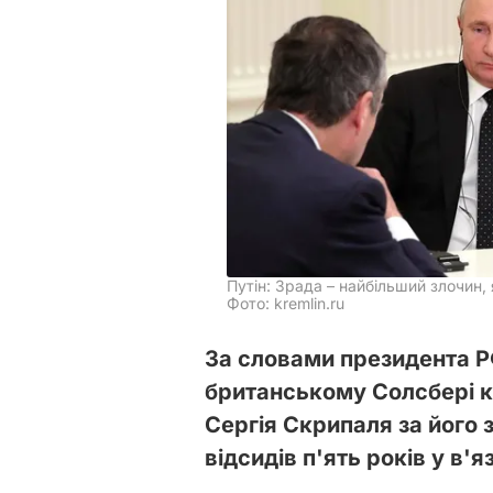
Путін: Зрада – найбільший злочин,
Фото: kremlin.ru
За словами президента Р
британському Солсбері к
Сергія Скрипаля за його 
відсидів п'ять років у в'я