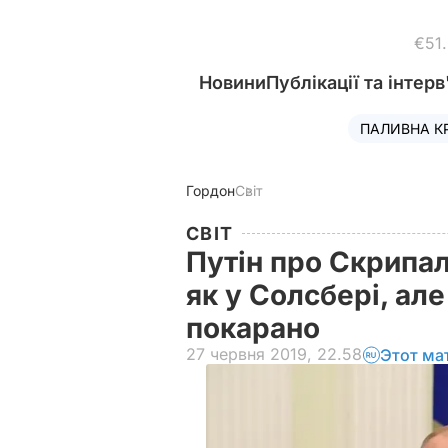
€51
Новини
Публікації та інтерв
ПАЛИВНА К
Гордон
Світ
СВІТ
Путін про Скрипалі
як у Солсбері, ал
покарано
27 червня 2019, 22.58
Этот ма