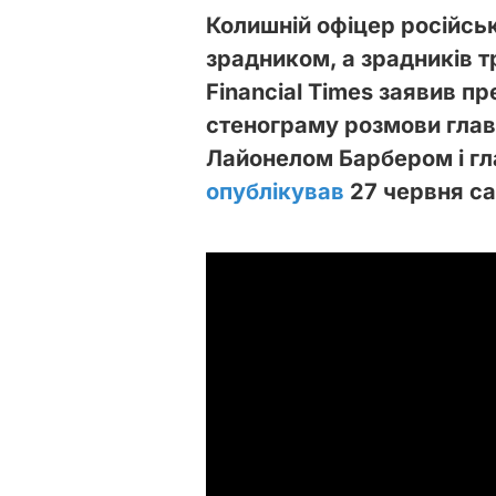
Колишній офіцер російськ
зрадником, а зрадників т
Financial Times заявив п
стенограму розмови гла
Лайонелом Барбером і г
опублікував
27 червня са