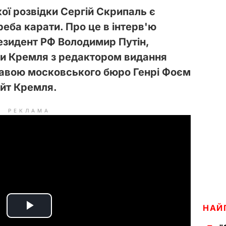
ої розвідки Сергій Скрипаль є
реба карати. Про це в інтерв'ю
резидент РФ Володимир Путін,
ви Кремля з редактором видання
лавою московського бюро Генрі Фоєм
йт Кремля.
РЕКЛАМА
НАЙ
P