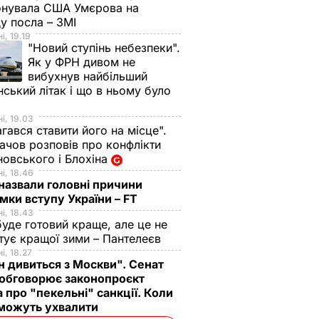
онувала США Умєрова на
у посла – ЗМІ
і, 19.19
"Новий ступінь небезпеки".
Як у ФРН дивом не
вибухнув найбільший
нський літак і що в ньому було
і, 19.03
гався ставити його на місце".
чов розповів про конфлікти
овського і Блохіна
і, 18.46
назвали головні причини
мки вступу України – FT
і, 18.43
буде готовий краще, але це не
тує кращої зими – Пантелеєв
і, 18.27
н дивиться з Москви". Сенат
обговорює законопроєкт
 про "пекельні" санкції. Коли
 можуть ухвалити