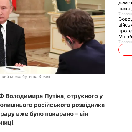
демот
нижч
7 серпн
Совс
війсь
проте
Міно
7 серпн
 який може бути на Землі
Ф Володимира Путіна, отруєного у
олишнього російського розвідника
зраду вже було покарано – він
зниці.