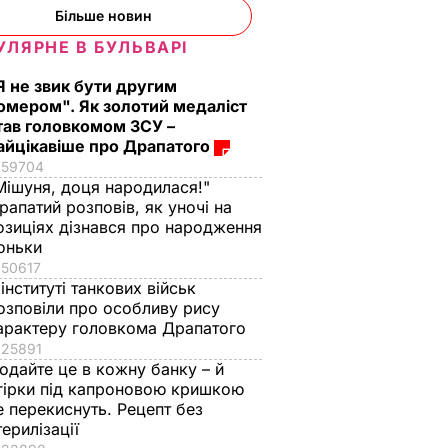
Більше новин
УЛЯРНЕ В БУЛЬВАРІ
Я не звик бути другим
омером". Як золотий медаліст
тав головкомом ЗСУ –
айцікавіше про Драпатого
59704
Мішуня, доця народилася!"
рапатий розповів, як уночі на
озиціях дізнався про народження
оньки
50617
 інституті танкових військ
озповіли про особливу рису
арактеру головкома Драпатого
25891
одайте це в кожну банку – й
гірки під капроновою кришкою
е перекиснуть. Рецепт без
терилізації