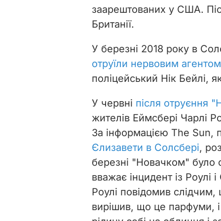
заарештованих у США. Піс
Британії.
У березні 2018 року в Со
отруїли нервовим агентом
поліцейський Нік Бейлі, я
У червні
після отруєння "
жителів Еймсбері
Чарлі
Ро
За інформацією The Sun, 
Єлизавети в Солсбері
, ро
березні "Новачком" було 
вважає інцидент із Роулі
Роулі повідомив слідчим,
вирішив, що це парфуми, 