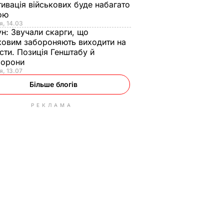
ивація військових буде набагато
ою
я, 14.03
ун:
Звучали скарги, що
ковим забороняють виходити на
сти. Позиція Генштабу й
борони
я, 13.07
Більше блогів
РЕКЛАМА