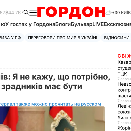
.67
$44.76
+30 КИЇВ
'ю
У гостях у Гордона
Блоги
Бульвар
LIVE
Ексклюзи
РИЗА У РФ
ПЕРЕГОВОРИ ПРО МИР В УКРАЇНІ
ВІДНОСИНИ
СВІ
Казар
студе
ТЦК
в: Я не кажу, що потрібно,
7 серпн
Невз
е зрадників має бути
контр
щаст
7 серпн
териал также можно прочитать на русском
Левін
союзн
билас
7 серпн
Жорі