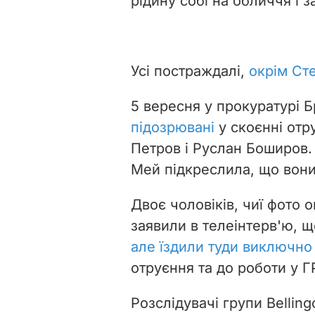
рідину собі на обличчя і з
Усі постраждалі,
окрім Ст
5 вересня у прокуратурі Б
підозрювані
у скоєнні отр
Петров і Руслан Боширов.
Мей підкреслила, що вон
Двоє чоловіків, чиї фото 
заявили в телеінтерв'ю, щ
але їздили туди виключно
отруєння та до роботи у 
Розслідувачі групи Belling