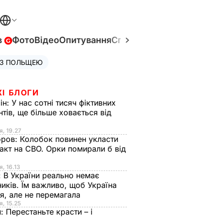
в
Фото
Відео
Опитування
Спецпроєкти
Війна в Укр
 З ПОЛЬЩЕЮ
ЖІ БЛОГИ
ін:
У нас сотні тисяч фіктивних
нтів, ще більше ховається від
я, 19.27
оров:
Колобок повинен укласти
акт на СВО. Орки помирали б від
я
я, 16.13
:
В України реально немає
иків. Їм важливо, щоб Україна
я, але не перемагала
я, 15.25
н:
Перестаньте красти – і