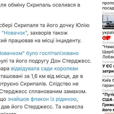
проп
ля обміну Скрипаль оселився в
посад
Сьогодн
лсбері Скрипаля та його дочку Юлію
 "Новачок"
, захворів також
украї
кий працював на місці інциденту.
Сьогодн
"Нама
Щерба
Новачком" було госпіталізовано
Лобан
улі та його подругу Дон Стерджесс.
Сьогодн
У ЄС 
пара
відвідувала сади королеви
затри
зташовані за 1,6 км від місця, де в
Сьогодн
Київ 
отруєно Скрипалів. Слідство не
гаран
 і Стерджесс спланованим замахом.
Сьогодн
"Путі
 що
знайшов флакон із рідиною
,
США 
Грема
і дав його Стерджесс. Та нанесла
його