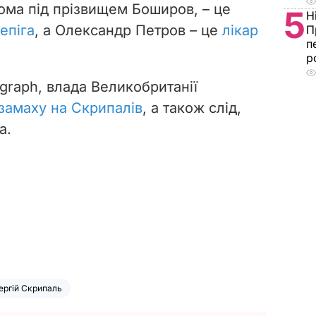
дома під прізвищем Боширов, – це
5
Н
епіга
, а Олександр Петров – це
лікар
П
п
р
graph, влада Великобританії
 замаху на Скрипалів
, а також слід,
а.
ергій Скрипаль