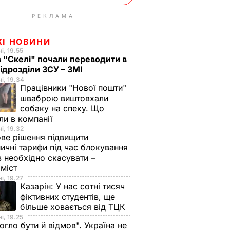
РЕКЛАМА
ЖІ НОВИНИ
і, 19.55
в "Скелі" почали переводити в
підрозділи ЗСУ – ЗМІ
і, 19.34
Працівники "Нової пошти"
шваброю виштовхали
собаку на спеку. Що
ли в компанії
і, 19.32
ве рішення підвищити
ничні тарифи під час блокування
в необхідно скасувати –
оміст
і, 19.27
Казарін:
У нас сотні тисяч
фіктивних студентів, ще
більше ховається від ТЦК
і, 19.25
огло бути й відмов". Україна не