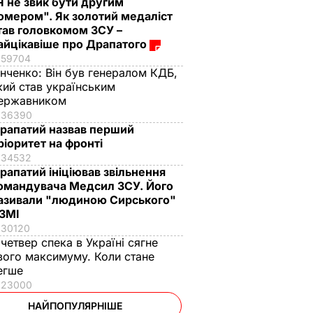
Я не звик бути другим
омером". Як золотий медаліст
тав головкомом ЗСУ –
айцікавіше про Драпатого
59704
інченко:
Він був генералом КДБ,
кий став українським
ержавником
36390
рапатий назвав перший
ріоритет на фронті
34532
рапатий ініціював звільнення
омандувача Медсил ЗСУ. Його
азивали "людиною Сирського"
 ЗМІ
30120
 четвер спека в Україні сягне
вого максимуму. Коли стане
егше
23000
НАЙПОПУЛЯРНІШЕ