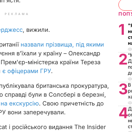
ап'ястя.
ПОП
РЕКЛАМА
1
"
ерджесс
,
вижили.
н
с
н
ританії
назвали прізвища, під якими
уєння в'їхали у країну – Олександр
2
"
Д
 Прем'єр-міністерка країни Тереза
п
и
є офіцерами ГРУ
.
д
3
В
опублікувала британська прокуратура,
р
о справді були в Солсбері в березні,
х
 на екскурсію
. Свою причетність до
4
Д
ГРУ вони заперечували.
о
н
cat і російського видання The Insider
с