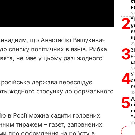
с
a
н
2
y
"
у
V
в
щ
очевидним, що Анастасію Вашукевич
i
3
до списку політичних в'язнів. Рибка
З
я
свята, не має у цьому разі жодного
d
д
e
4
У
с
 російська держава переслідує
o
л
ають жодного стосунку до формального
5
Д
н
п
ію в Росії можна садити головних
"
онним тиражем – газет, заповнених
ми про оформлення на роботу в