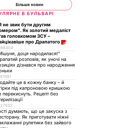
Більше новин
УЛЯРНЕ В БУЛЬВАРІ
Я не звик бути другим
омером". Як золотий медаліст
тав головкомом ЗСУ –
айцікавіше про Драпатого
88404
Мішуня, доця народилася!"
рапатий розповів, як уночі на
озиціях дізнався про народження
оньки
61591
одайте це в кожну банку – й
гірки під капроновою кришкою
е перекиснуть. Рецепт без
терилізації
27652
ості думають, що це закуска з
есторану. Як приготувати ніжні
аклажанні рулетики без зайвого