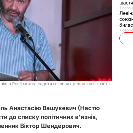
щаст
7 серпн
Левін
союзн
билас
7 серпн
ію в Росії можна садити головних редакторів газет із
ель Анастасію Вашукевич (Настю
ти до списку політичних в'язнів,
менник Віктор Шендерович.