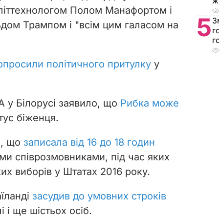
ж
політтехнологом Полом Манафортом і
5
З
ом Трампом і "всім цим галасом на
г
г
опросили політичного притулку
у
 у Білорусі заявило, що
Рибка може
тус біженця.
а, що
записала від 16 до 18 годин
ими співрозмовниками, під час яких
их виборів у Штатах 2016 року.
аїланді
засудив до умовних строків
 і ще шістьох осіб.