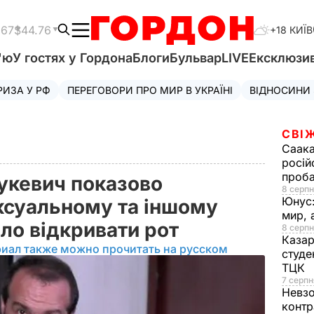
.67
$44.76
+18 КИЇВ
'ю
У гостях у Гордона
Блоги
Бульвар
LIVE
Ексклюзи
РИЗА У РФ
ПЕРЕГОВОРИ ПРО МИР В УКРАЇНІ
ВІДНОСИНИ
СВІ
Саака
росій
проб
укевич показово
8 серпн
Юнус
ксуальному та іншому
мир, 
іло відкривати рот
8 серпн
Казар
риал также можно прочитать на русском
студе
ТЦК
7 серпн
Невз
контр