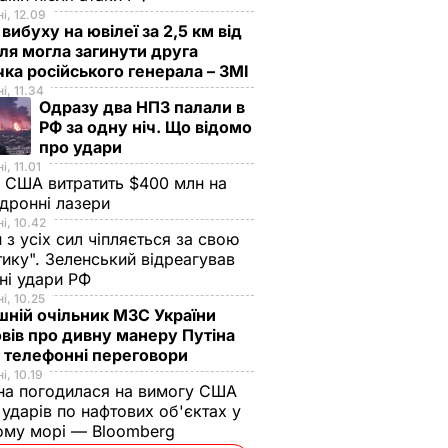
і, 12.09
 вибуху на ювілеї за 2,5 км від
я могла загинути друга
ка російського генерала – ЗМІ
і, 11.34
Одразу два НПЗ палали в
РФ за одну ніч. Що відомо
про удари
і, 11.01
 США витратить $400 млн на
дронні лазери
і, 10.42
н з усіх сил чіпляється за свою
тику". Зеленський відреагував
чні удари РФ
і, 10.25
ній очільник МЗС України
вів про дивну манеру Путіна
 телефонні переговори
і, 10.19
на погодилася на вимогу США
ударів по нафтових об'єктах у
ому морі — Bloomberg