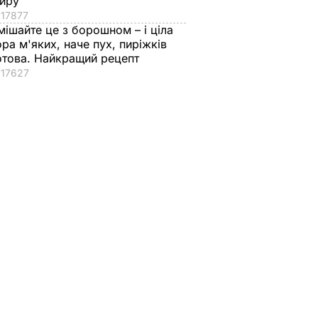
иру
17877
мішайте це з борошном – і ціла
ора м'яких, наче пух, пиріжків
отова. Найкращий рецепт
17627