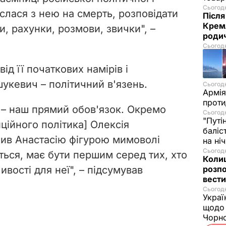
Сьогодн
слася з нею на смерть,
розповідати
Після
Кремл
и, рахунки, розмови, звички", –
родич
Сьогодн
ід її початкових намірів і
шукевич – політичний в'язень.
Сьогодн
Армія
проти
я – наш прямий обов'язок. Окремо
Сьогодн
"Путі
ційного політика] Олексія
баліс
бив Анастасію фігурою мимоволі
на ні
Сьогодн
ється, має бути першим серед тих, хто
Колиш
вості для неї", – підсумував
розпо
вести
Сьогодн
Украї
щодо 
Чорн