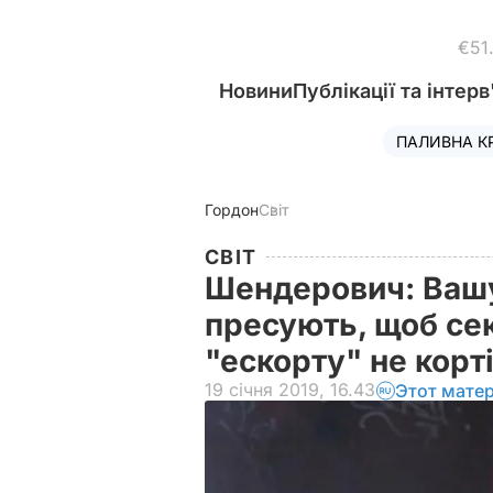
€51
Новини
Публікації та інтерв
ПАЛИВНА К
Гордон
Світ
СВІТ
Шендерович: Ваш
пресують, щоб се
"ескорту" не корт
19 січня 2019, 16.43
Этот мате