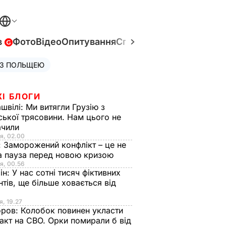
в
Фото
Відео
Опитування
Спецпроєкти
Війна в Укр
 З ПОЛЬЩЕЮ
ЖІ БЛОГИ
швілі:
Ми витягли Грузію з
ської трясовини. Нам цього не
ачили
я, 02.00
:
Заморожений конфлікт – це не
а пауза перед новою кризою
я, 00.56
ін:
У нас сотні тисяч фіктивних
нтів, ще більше ховається від
я, 19.27
оров:
Колобок повинен укласти
акт на СВО. Орки помирали б від