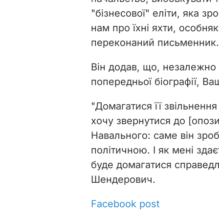
"бізнесової" еліти, яка
зро
нам про їхні яхти, особняк
переконаний письменник.
Він додав, що, незалежно в
попередньої біографії, Ва
"Домагатися її звільненн
хочу звернутися до [опози
Навального: саме він зро
політичною. І як мені зда
буде домагатися справедли
Шендерович.
Facebook post