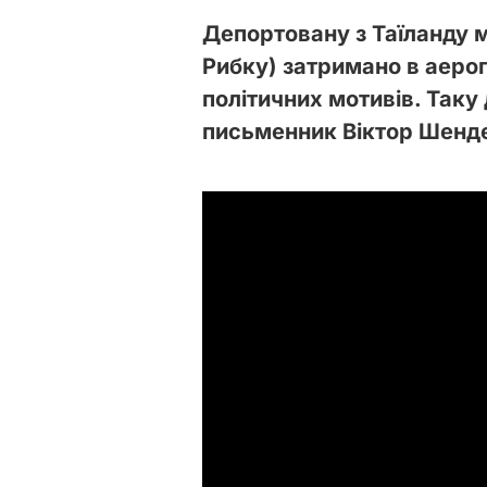
Депортовану з Таїланду 
Рибку) затримано в аеро
політичних мотивів. Так
письменник Віктор Шенде