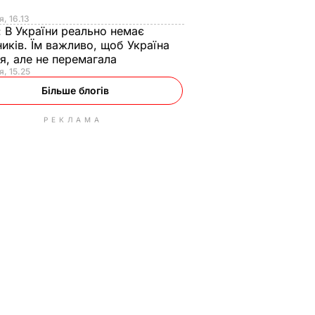
я
я, 16.13
:
В України реально немає
иків. Їм важливо, щоб Україна
я, але не перемагала
я, 15.25
Більше блогів
РЕКЛАМА