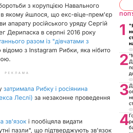
боротьби з корупцією Навального
 в якому йшлося, що екс-віце-прем'єр
ПОП
ви апарату російського уряду Сергій
1
"
н
ег Дерипаска в серпні 2016 року
с
таннього разом із "дівчатами з
н
о відомо з Instagram Рибки, яка нібито
2
"
кою.
Д
п
д
РЕКЛАМА
3
Д
ду
затримала Рибку і росіянина
о
екса Леслі)
за незаконне проведення
н
с
4
Г
а зв'язок
і пообіцяла видати
р
б
утні пазли", що підтверджують зв'язок