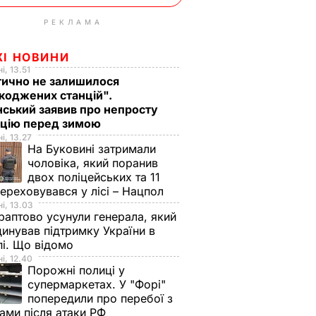
РЕКЛАМА
ЖІ НОВИНИ
і, 13.51
тично не залишилося
коджених станцій".
ський заявив про непросту
ацію перед зимою
і, 13.27
На Буковині затримали
чоловіка, який поранив
двох поліцейських та 11
переховувався у лісі – Нацпол
і, 13.03
аптово усунули генерала, який
инував підтримку України в
і. Що відомо
і, 12.40
Порожні полиці у
супермаркетах. У "Форі"
попередили про перебої з
ами після атаки РФ