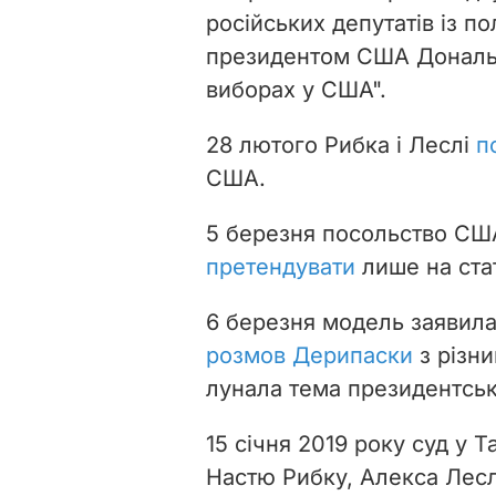
російських депутатів із 
президентом США Дональд
виборах у США".
28 лютого Рибка і Леслі
п
США.
5 березня посольство США
претендувати
лише на ста
6 березня модель заявил
розмов Дерипаски
з різн
лунала тема президентськ
15 січня 2019 року суд у Т
Настю Рибку, Алекса Леслі