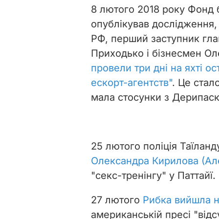
8 лютого 2018 року Фонд 
опублікував дослідження,
РФ, перший заступник гла
Приходько і бізнесмен Ол
провели три дні на яхті ос
ескорт-агентств"
. Це стал
мала стосунки з Дерипас
25 лютого поліція Таїлан
Олександра Кирилова (Ал
"секс-тренінгу" у Паттайї.
27 лютого
Рибка вийшла н
американській пресі "відс