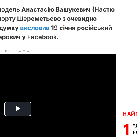
модель Анастасію Вашукевич (Настю
порту Шереметьєво з очевидно
у думку
висловив
19 січня російський
рович у Facebook.
РЕКЛАМА
P
НАЙ
1
"
l
н