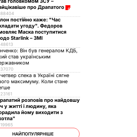
тав головкомом ЗСУ –
айцікавіше про Драпатого
88404
Ілон постійно каже: "Час
кладати угоду". Федоров
мовляє Маска поступитися
одо Starlink – ЗМІ
48613
інченко:
Він був генералом КДБ,
кий став українським
ержавником
37070
 четвер спека в Україні сягне
вого максимуму. Коли стане
егше
23161
рапатий розповів про найдовшу
іч у житті і людину, яка
орадила йому виходити з
котла"
19965
НАЙПОПУЛЯРНІШЕ