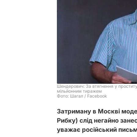
Шендерович: За втягнення у проституц
мільйонним тиражем
Фото: Шагал / Facebook
Затриману в Москві мод
Рибку) слід негайно занес
уважає російський пись