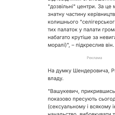
"дозвільні" центри. За це
знатну частину керівництв
колишнього "селігерського
тих палаток у палати гром
набагато крутіше за невиг
моралі)", – підкреслив він.
На думку Шендеровича, Р
владу.
"Вашукевич, прикрившись
показово пресують сьогод
(сексуальному і всякому і
начальство, вибовкувати т