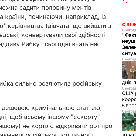
 можна садити половину ментів і
а країни, починаючи, наприклад, із
СВІ
" керівництва (дівчата, що вийшли з
Сьогодн
адські, конвертували свої здібності
"Фак
неуш
адливу Рибку і сьогодні вчать нас
Зелен
ситу
Сьогодн
днів 
ибка сильно розлютила російську
Сьогодн
США р
коорд
Європ
 дешевою кримінальною статтею,
Сьогодн
ні, щоб всьому іншому "ескорту"
ншому) не кортіло відкривати рот про
аємниці російської політичної і
товар