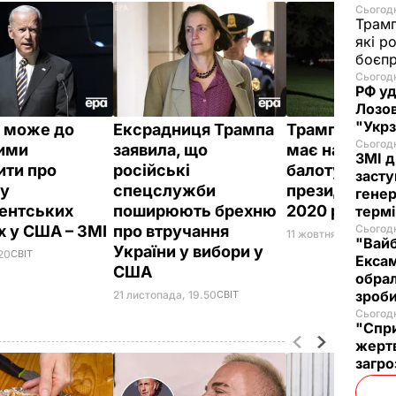
Сьогодн
Трам
які р
боєп
Сьогодн
РФ уд
Лозов
"Укр
 може до
Ексрадниця Трампа
Трамп заявив
Сьогодн
зими
заявила, що
має намір
ЗМІ д
ити про
російські
балотуватися
засту
 у
спецслужби
президенти 
генер
ентських
поширюють брехню
2020 році
термі
х у США – ЗМІ
про втручання
Сьогодн
11 жовтня, 21.36
СВІТ
"Вайб
України у вибори у
.20
СВІТ
Ексам
США
обрал
зроб
21 листопада, 19.50
СВІТ
Сьогодн
"Спри
жертв
загро