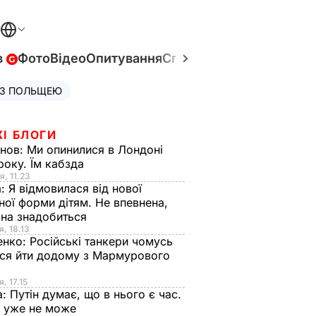
в
Фото
Відео
Опитування
Спецпроєкти
Війна в Укр
 З ПОЛЬЩЕЮ
ЖІ БЛОГИ
анов:
Ми опинилися в Лондоні
року. Їм кабзда
я, 11.23
а:
Я відмовилася від нової
ної форми дітям. Не впевнена,
на знадобиться
я, 18.13
енко:
Російські танкери чомусь
ся йти додому з Мармурового
, 17.15
а:
Путін думає, що в нього є час.
Ф уже не може