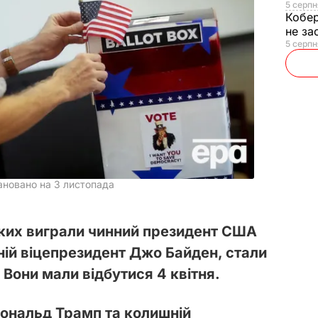
5 серпн
Кобе
не за
5 серпн
ановано на 3 листопада
 яких виграли чинний президент США
ій віцепрезидент Джо Байден, стали
 Вони мали відбутися 4 квітня.
ональд Трамп та колишній