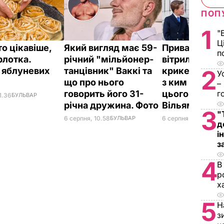
ПОП
1
"
Ц
о цікавіше,
Який вигляд має 59-
Приватний ос
п
рлотка.
річний "мільйонер-
вітрильний сп
 яблуневих
танцівник" Ваккі та
крикет на пля
2
У
д
що про нього
з ким відпоч
–
говорить його 31-
цього літа пр
г
1.36
БУЛЬВАР
річна дружина. Фото
Вільям
3
"
6 серпня, 10.58
БУЛЬВАР
6 серпня, 09.54
БУЛЬ
д
і
з
4
В
р
х
5
Н
з