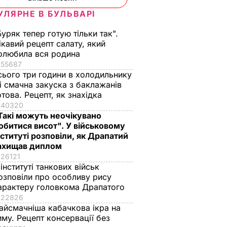
УЛЯРНЕ В БУЛЬВАРІ
Буряк тепер готую тільки так".
ікавий рецепт салату, який
трів,
Завдяки цьому
Яйця не винні. Що
олюбила вся родина
орт,
звичайна картопля
насправді підвищує
55687
жі. Де і
перетворюється на
холестерин
сього три години в холодильнику
иває
ресторанну страву.
 і смачна закуска з баклажанів
6 серпня, 00.24
БУЛЬВАР
инц
Рідні проситимуть
отова. Рецепт, як знахідка
40320
добавки
Такі можуть неочікувано
ВАР
6 серпня, 08.09
БУЛЬВАР
обитися висот". У військовому
нституті розповіли, як Драпатий
ахищав диплом
26121
 інституті танкових військ
озповіли про особливу рису
арактеру головкома Драпатого
22826
айсмачніша кабачкова ікра на
иму. Рецепт консервації без