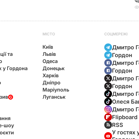
ч
МІСТО
СОЦМЕРЕЖІ
Київ
Дмитро Г
ції та
Львів
Гордон
ю
Одеса
Дмитро Г
х у Гордона
Донецьк
Гордон
Харків
Дмитро Г
р
Дніпро
Гордон
Маріуполь
Дмитро Г
зив
Луганськ
Олеся Ба
Дмитро Г
Flipboard
ання
RSS
e-шоу
У гостях 
оєкти