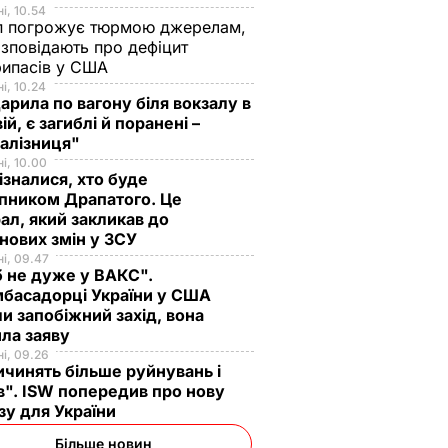
і, 10.54
п погрожує тюрмою джерелам,
озповідають про дефіцит
рипасів у США
і, 10.24
арила по вагону біля вокзалу в
ій, є загиблі й поранені –
залізниця"
, що
і, 10.00
ізналися, хто буде
 у
пником Драпатого. Це
США у
ал, який закликав до
нових змін у ЗСУ
і, 09.47
 не дуже у ВАКС".
басадорці України у США
и запобіжний захід, вона
ила заяву
і, 09.26
чинять більше руйнувань і
". ISW попередив про нову
зу для України
Більше новин