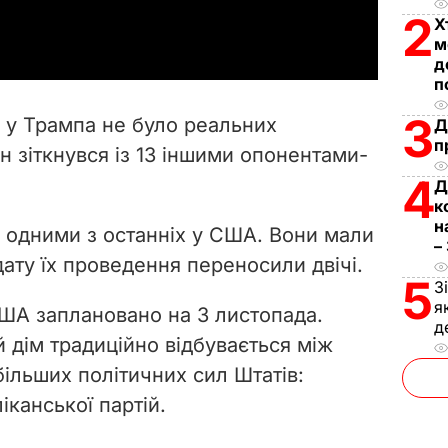
a
2
Х
м
y
д
п
V
3
, у Трампа не було реальних
Д
i
п
ен зіткнувся із 13 іншими опонентами-
4
d
Д
к
н
e
и одними з останніх у США. Вони мали
–
 дату їх проведення переносили двічі.
o
5
З
я
ША заплановано на 3 листопада.
д
 дім традиційно відбувається між
більших політичних сил Штатів:
канської партій.