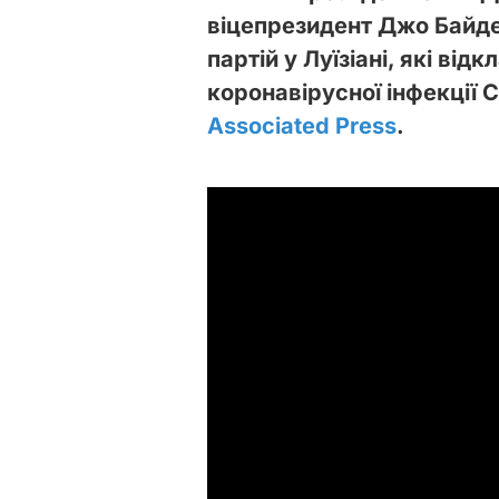
віцепрезидент Джо Байде
партій у Луїзіані, які ві
коронавірусної інфекції 
Associated Press
.