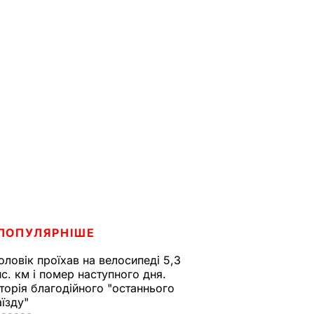
ПОПУЛЯРНІШЕ
оловік проїхав на велосипеді 5,3
ис. км і помер наступного дня.
сторія благодійного "останнього
аїзду"