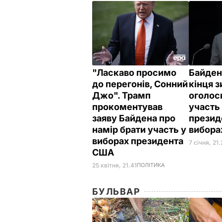
"Ласкаво просимо
Байден
до перегонів, Сонний
кінця 
Джо". Трамп
оголос
прокоментував
участь
заяву Байдена про
презид
намір брати участь у
вибора
виборах президента
7 січня, 21
США
25 квітня, 21.41
ПОЛІТИКА
БУЛЬВАР