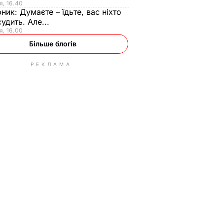
я, 16.40
рник:
Думаєте – їдьте, вас ніхто
судить. Але...
я, 16.00
Більше блогів
РЕКЛАМА