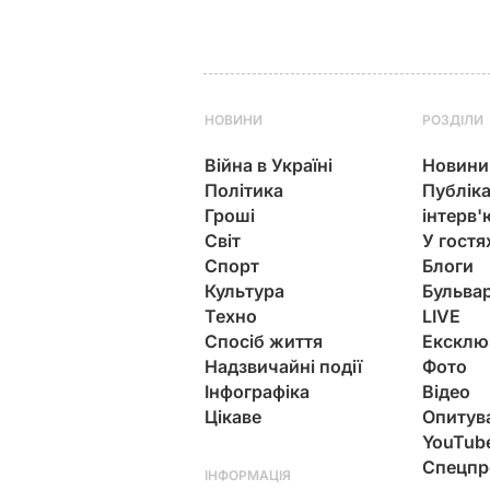
НОВИНИ
РОЗДІЛИ
Війна в Україні
Новини
Політика
Публіка
Гроші
інтерв'
Світ
У гостя
Спорт
Блоги
Культура
Бульва
Техно
LIVE
Спосіб життя
Ексклю
Надзвичайні події
Фото
Інфографіка
Відео
Цікаве
Опитув
YouTub
Спецпр
ІНФОРМАЦІЯ