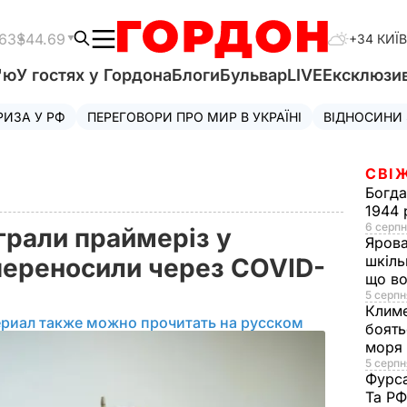
.63
$44.69
+34 КИЇВ
'ю
У гостях у Гордона
Блоги
Бульвар
LIVE
Ексклюзи
РИЗА У РФ
ПЕРЕГОВОРИ ПРО МИР В УКРАЇНІ
ВІДНОСИНИ
СВІ
Богд
1944 
6 серпн
грали праймеріз у
Яров
шкіль
і переносили через COVID-
що во
5 серпн
Клим
ериал также можно прочитать на русском
боять
моря
5 серпня
Фурс
Та Р