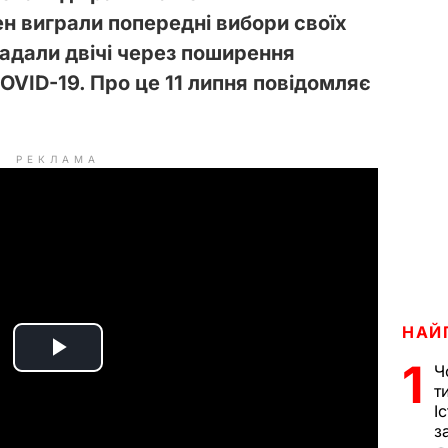
н виграли попередні вибори своїх
дкладали двічі через поширення
COVID-19. Про це 11 липня повідомляє
РЕКЛАМА
НАЙ
P
1
Ч
т
l
І
з