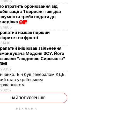
38886
то втратить бронювання від
обілізації з 1 вересня і які два
окументи треба подати до
онеділка
34605
рапатий назвав перший
ріоритет на фронті
31410
рапатий ініціював звільнення
омандувача Медсил ЗСУ. Його
азивали "людиною Сирського"
 ЗМІ
29352
інченко:
Він був генералом КДБ,
кий став українським
ержавником
28252
НАЙПОПУЛЯРНІШЕ
РЕКЛАМА