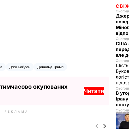
СВІ
Сьогодн
Джер
пове
Міноб
відпо
Сьогодн
США 
перед
але д
Сьогодн
Шість
на
Джо Байден
Дональд Трамп
Буков
логіс
підо
 тимчасово окупованих
Сьогодн
Читати
В уго
Ірану
посту
Сьогодн
РЕКЛАМА