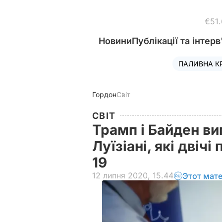
€51
Новини
Публікації та інтерв
ПАЛИВНА К
Гордон
Світ
СВІТ
Трамп і Байден ви
Луїзіані, які двіч
19
12 липня 2020, 15.44
Этот мат