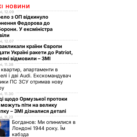
ЖІ НОВИНИ
і, 12.09
ело з ОП відкинуло
рнення Федорова до
орони. У ексміністра
віли
і, 12.07
закликали країни Європи
ати Україні ракети до Patriot,
еякі відмовили – ЗМІ
і, 11.38
 квартир, апартаменти в
елі і дві Audi. Екскомандувач
тики ПС ЗСУ отримав нову
зру
і, 11.30
ді щодо Ормузької протоки
 можуть піти на велику
пку – ЗМІ дізналися деталі
і, 11.23
Богданов:
Ми опинилися в
Лондоні 1944 року. Їм
кабзда