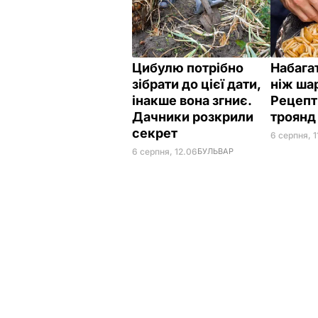
Цибулю потрібно
Набагат
зібрати до цієї дати,
ніж ша
інакше вона згниє.
Рецепт
Дачники розкрили
троян
секрет
6 серпня, 1
6 серпня, 12.06
БУЛЬВАР