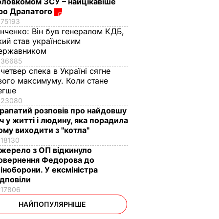
оловкомом ЗСУ – найцікавіше
ро Драпатого
75193
інченко:
Він був генералом КДБ,
кий став українським
ержавником
36685
 четвер спека в Україні сягне
вого максимуму. Коли стане
егше
23080
рапатий розповів про найдовшу
іч у житті і людину, яка порадила
ому виходити з "котла"
18130
жерело з ОП відкинуло
овернення Федорова до
іноборони. У ексміністра
ідповіли
17806
НАЙПОПУЛЯРНІШЕ