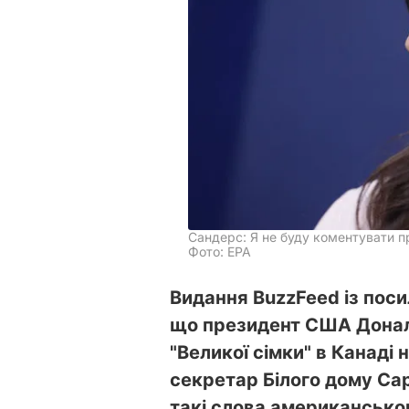
Сандерс: Я не буду коментувати 
Фото: EPA
Видання BuzzFeed із поси
що президент США Дональ
"Великої сімки" в Канаді
секретар Білого дому Са
такі слова американськог