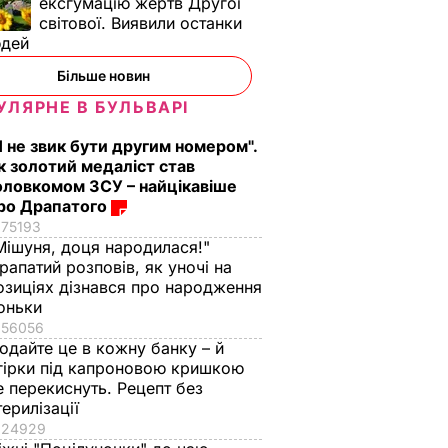
ексгумацію жертв Другої
світової. Виявили останки
юдей
а дуель
Більше новин
изнати
УЛЯРНЕ В БУЛЬВАРІ
ьким,
є
Я не звик бути другим номером".
к золотий медаліст став
оловкомом ЗСУ – найцікавіше
ро Драпатого
75193
Мішуня, доця народилася!"
рапатий розповів, як уночі на
озиціях дізнався про народження
оньки
56056
одайте це в кожну банку – й
гірки під капроновою кришкою
е перекиснуть. Рецепт без
терилізації
ь, що
"Нічого нав'язувати
Змішайте це з
24929
не буду". Драпатий
борошном – і ціла