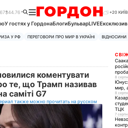
.67
$44.76
+20 КИЇВ
'ю
У гостях у Гордона
Блоги
Бульвар
LIVE
Ексклюзи
РИЗА У РФ
ПЕРЕГОВОРИ ПРО МИР В УКРАЇНІ
ВІДНОСИНИ
СВІЖ
Саака
росій
проб
дмовилися коментувати
8 серпн
Юнус
о те, що Трамп називав
мир, 
на саміті G7
8 серпн
Казар
ериал также можно прочитать на русском
студе
ТЦК
7 серпн
Невз
контр