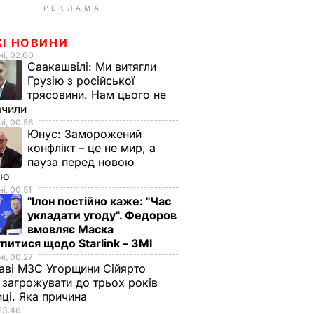
РЕКЛАМА
ЖІ НОВИНИ
і, 02.00
Саакашвілі:
Ми витягли
Грузію з російської
трясовини. Нам цього не
ачили
і, 00.56
Юнус:
Заморожений
конфлікт – це не мир, а
пауза перед новою
ою
і, 00.51
"Ілон постійно каже: "Час
укладати угоду". Федоров
вмовляє Маска
питися щодо Starlink – ЗМІ
і, 00.27
аві МЗС Угорщини Сійярто
загрожувати до трьох років
иці. Яка причина
23.46