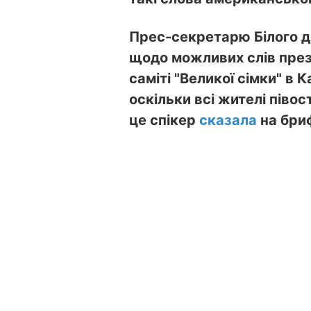
Прес-секретарю Білого д
щодо можливих слів пре
саміті "Великої сімки" в 
оскільки всі жителі піво
це спікер
сказала
на бриф