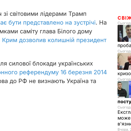
ч зі світовими лідерами
Трамп
СВІ
ає бути представлено на зустрічі
.
На
Сьогодн
умками саміту глава Білого дому
и Крим дозволив колишній президент
проб
Сьогодн
сля силової блокади українських
онного референдуму 16 березня 2014
криз
Сьогодн
ова до РФ не визнають Україна та
посту
Сьогодн
Ексгл
може 
в'язн
Вчора, 