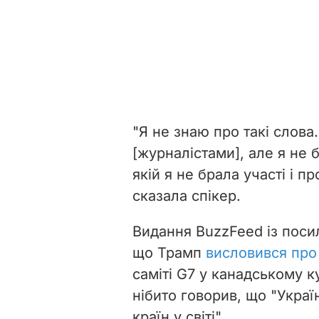
"Я не знаю про такі слова
[журналістами], але я не 
якій я не брала участі і п
сказала спікер.
Видання BuzzFeed із поси
що Трамп
висловився про
саміті G7 у канадському к
нібито говорив, що "Укра
країн у світі".