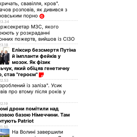
кричать, свавілля, кров".
чов розповів, як дивився з
новським порно
23.34
ржсекретар МЗС, якого
рюють у розкраданні
онних пожертв, вийшов із СІЗО
23.18
Еліксир безсмертя Путіна
й імпланти фейків у
мозок. Як фізик
ьчук, який обіцяв генетичну
, став "героєм"
22.53
 зроблений із заліза". Усик
вів про втому після років у
і
22.19
омі дрони помітили над
ковою базою Німеччини. Там
тують Patriot
21.50
На Волині завершили
актор