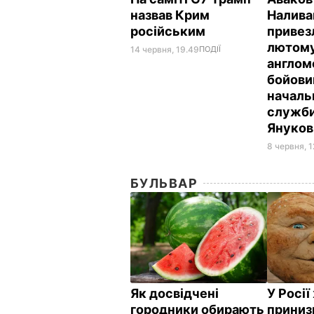
назвав Крим
Налива
російським
привез
лютому
14 червня, 19.49
ПОДІЇ
англом
бойовик
началь
служби
Януко
8 червня, 1
БУЛЬВАР
Як досвідчені
У Росі
городники обирають
приниз