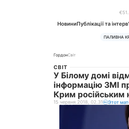
€51
Новини
Публікації та інтерв
ПАЛИВНА К
Гордон
Світ
СВІТ
У Білому домі ві
інформацію ЗМІ пр
Крим російським 
15 червня 2018, 02.31
Этот мат