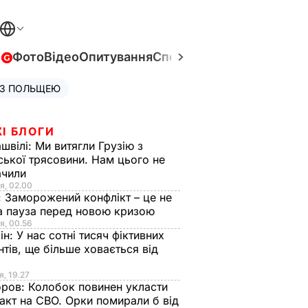
в
Фото
Відео
Опитування
Спецпроєкти
Війна в Укра
 З ПОЛЬЩЕЮ
І БЛОГИ
швілі:
Ми витягли Грузію з
ської трясовини. Нам цього не
ачили
я, 02.00
:
Заморожений конфлікт – це не
а пауза перед новою кризою
я, 00.56
ін:
У нас сотні тисяч фіктивних
нтів, ще більше ховається від
я, 19.27
оров:
Колобок повинен укласти
акт на СВО. Орки помирали б від