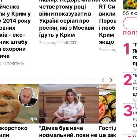
йченко
четвертому році
RT Симоньян
55 л
ли у Крим у
війни показувати в
викликала
 2014 року
Україні серіал про
Порошенка н
овних
росіян, які з Москви
і пообіцяла в
ПОП
ів – екс-
їдуть у Крим
Крим українс
ник штабу
якщо програ
1
7 червня, 11.24
БЛОГИ
"
 охорони
7 червня, 10.47
СВІТ
Я
вича
г
п
2.55
ПОЛІТИКА
2
"
Д
п
д
3
Д
о
н
с
ї жорстоко
"Дімка був наче
Гості думают
или
нормальний, поки не
це закуска з