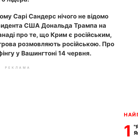
ому Сарі Сандерс нічого не відомо
зидента США Дональда Трампа на
Канаді про те, що Крим є російським,
строва розмовляють російською. Про
інгу у Вашингтоні 14 червня.
РЕКЛАМА
НАЙ
1
"
Я