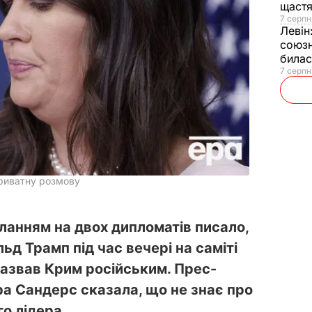
щаст
7 серпн
Левін
союзн
билас
7 серпн
приватну розмову
ланням на двох дипломатів писало,
д Трамп під час вечері на саміті
 назвав Крим російським. Прес-
ра Сандерс сказала, що не знає про
о лідера.