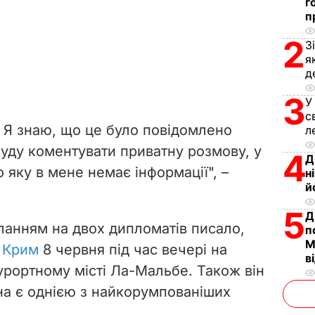
г
п
2
З
я
д
3
У
с
. Я знаю, що це було повідомлено
л
буду коментувати приватну розмову, у
4
Д
ро яку в мене немає інформації", –
н
й
5
Д
ланням на двох дипломатів писало,
п
М
 Крим
8 червня під час вечері на
в
урортному місті Ла-Мальбе. Також він
їна є однією з найкорумпованіших