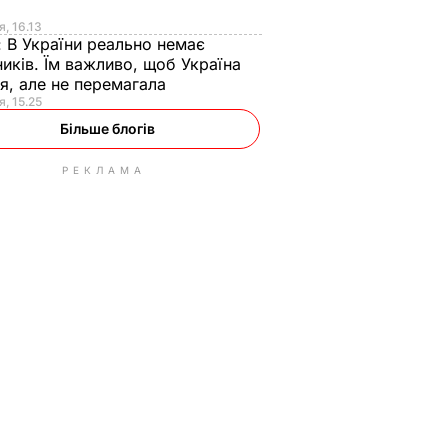
я
я, 16.13
:
В України реально немає
иків. Їм важливо, щоб Україна
я, але не перемагала
я, 15.25
Більше блогів
РЕКЛАМА