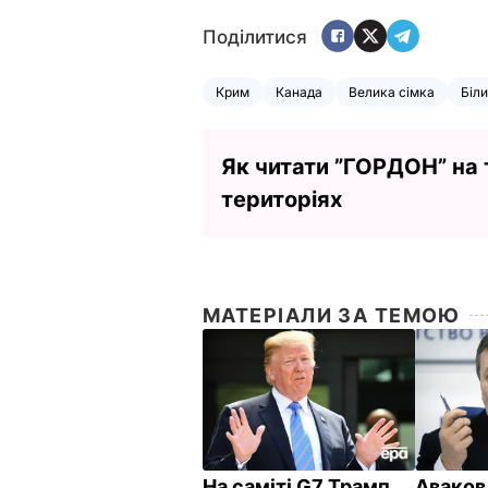
Поділитися
Крим
Канада
Велика сімка
Біли
Як читати ”ГОРДОН” на
територіях
МАТЕРІАЛИ ЗА ТЕМОЮ
На саміті G7 Трамп
Аваков 