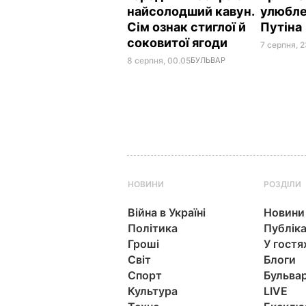
найсолодший кавун.
улюбле
Сім ознак стиглої й
Путіна
соковитої ягоди
7 серпня, 2
8 серпня, 00.05
БУЛЬВАР
НОВИНИ
РОЗДІЛИ
Війна в Україні
Новини
Політика
Публіка
Гроші
У гостя
Світ
Блоги
Спорт
Бульва
Культура
LIVE