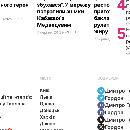
4
Н
ного героя
збухався". У мережу
ресторану. Я
П
потрапили знімки
приготувати 
п
р
Кабаєвої з
баклажанні
3.42
БУЛЬВАР
Медведєвим
рулетики без
5
Н
жиру
7 серпня, 20.39
БУЛЬВАР
п
7 серпня, 20.16
БУЛЬ
р
у
МІСТО
СОЦМЕРЕЖІ
Київ
Дмитро Г
ції та інтерв'ю
Львів
Гордон
х у Гордона
Одеса
Дмитро Г
Донецьк
Гордон
р
Харків
Дмитро Г
Дніпро
Гордон