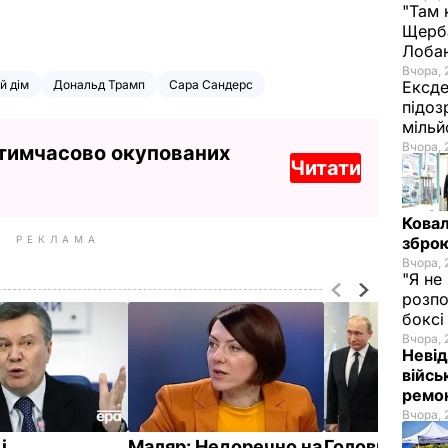
"Там 
Щерба
Лоба
Вчора, 
й дім
Дональд Трамп
Сара Сандерс
Ексде
підоз
мільй
Вчора, 
 тимчасово окупованих
Читати
Ковал
РЕКЛАМА
зброю
Вчора, 
"Я не
розпо
бокс
Вчора, 
Невід
війсь
ремон
Вчора, 
і
Маляр:
Недоречно на
Головний ред