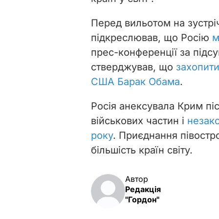
Перед вильотом на зустрі
підкреслював, що Росію
м
прес-конференції за підс
стверджував, що
захопит
США Барак Обама
.
Росія анексувала Крим пі
військових частин і
незак
року
. Приєднання півостр
більшість країн світу.
Автор
Редакція
"Гордон"