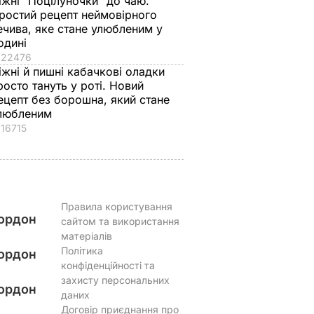
іжні "Поцілуночки" до чаю.
к
розповів, яку
гора м'яких, наче пу
ростий рецепт неймовірного
ніжні
професію обрав його
пиріжків готова.
ечива, яке стане улюбленим у
одині
син
Найкращий рецепт
22476
 зайвого
7 серпня, 19.28
БУЛЬВАР
7 серпня, 18.03
БУЛЬВАР
іжні й пишні кабачкові оладки
росто тануть у роті. Новий
ВАР
ецепт без борошна, який стане
любленим
16715
Правила користування
ордон
сайтом та використання
матеріалів
Політика
ордон
конфіденційності та
захисту персональних
ордон
даних
Договір приєднання про