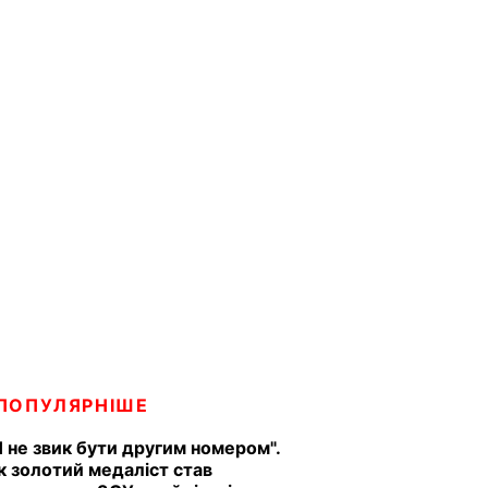
ПОПУЛЯРНІШЕ
Я не звик бути другим номером".
к золотий медаліст став