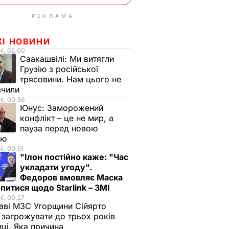
РЕКЛАМА
ЖІ НОВИНИ
і, 02.00
Саакашвілі:
Ми витягли
Грузію з російської
трясовини. Нам цього не
ачили
і, 00.56
Юнус:
Заморожений
конфлікт – це не мир, а
пауза перед новою
ою
і, 00.51
"Ілон постійно каже: "Час
укладати угоду".
Федоров вмовляє Маска
питися щодо Starlink – ЗМІ
і, 00.27
аві МЗС Угорщини Сійярто
загрожувати до трьох років
иці. Яка причина