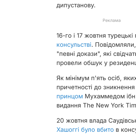
дипустанову.
16-го і 17 жовтня турецьк
консульстві
. Повідомляли,
"певні докази", які свідча
провели обшук у резиденц
Як мінімум п'ять осіб, яки
причетності до зникнення
принцом
Мухаммедом ібн 
видання The New York Tim
20 жовтня влада Саудівськ
Хашоггі було вбито
в консу