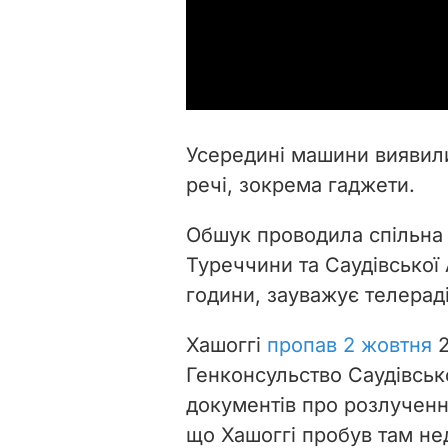
Усередині машини виявили д
речі, зокрема гаджети.
Обшук проводила спільна 
Туреччини та Саудівської 
години, зауважує телерад
Хашоггі
пропав 2 жовтня
2
Генконсульство Саудівсько
документів про розлучення
що Хашоггі пробув там не