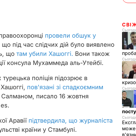
СВІ
Сьогодн
і правоохоронці
провели обшук у
 що під час слідчих дій було виявлено
ть, що
там убили Хашоггі.
Вони також
проб
Сьогодн
ії консула Мухаммеда аль-Утейбі.
х турецька поліція підозрює в
криз
 Хашоггі,
пов'язані зі спадкоємним
Сьогодн
Салманом, писало 16 жовтня
es.
посту
Сьогодн
ої Аравії
підтвердила, що журналіста
Ексгл
може 
льстві країни у Стамбулі.
в'язн