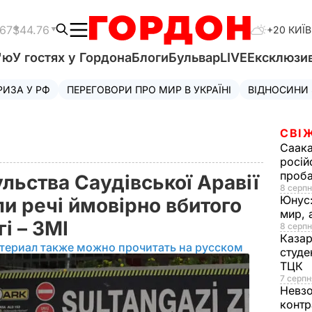
.67
$44.76
+20 КИЇВ
'ю
У гостях у Гордона
Блоги
Бульвар
LIVE
Ексклюзи
РИЗА У РФ
ПЕРЕГОВОРИ ПРО МИР В УКРАЇНІ
ВІДНОСИНИ
СВІ
Саака
росій
проб
льства Саудівської Аравії
8 серпн
Юнус
и речі ймовірно вбитого
мир, 
і – ЗМІ
8 серпн
Казар
териал также можно прочитать на русском
студе
ТЦК
7 серпн
Невз
контр