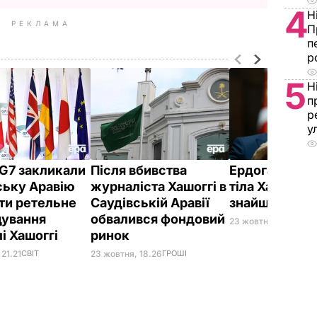
4
Н
РЕКЛАМА
П
п
р
5
Н
п
р
у
 G7 закликали
Після вбивства
Ердоган заяв
ську Аравію
журналіста Хашоггі в
тіла Хашоггі 
ти ретельне
Саудівській Аравії
знайшли
дування
обвалився фондовий
23 жовтня, 15.33
СВІ
лі Хашоггі
ринок
21.21
СВІТ
23 жовтня, 18.26
ГРОШІ