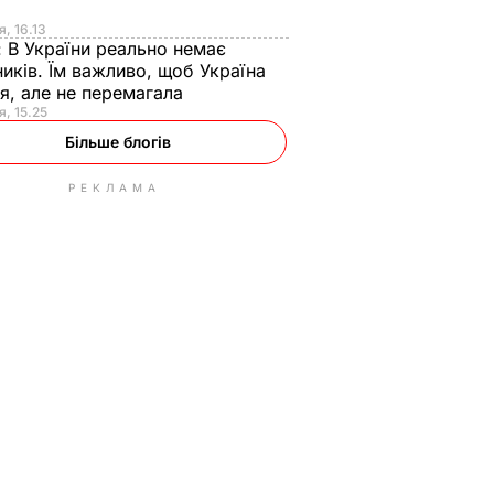
я
я, 16.13
:
В України реально немає
иків. Їм важливо, щоб Україна
я, але не перемагала
я, 15.25
Більше блогів
РЕКЛАМА