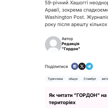
59-річний Хашоггі неодно
Аравії, зокрема спадкоємн
Washington Post. Журналі
року після арешту кількох
Автор
Редакція
"Гордон"
Поділитися
Туреччина
обшук
Стамбул
авт
Як читати ”ГОРДОН” на
територіях