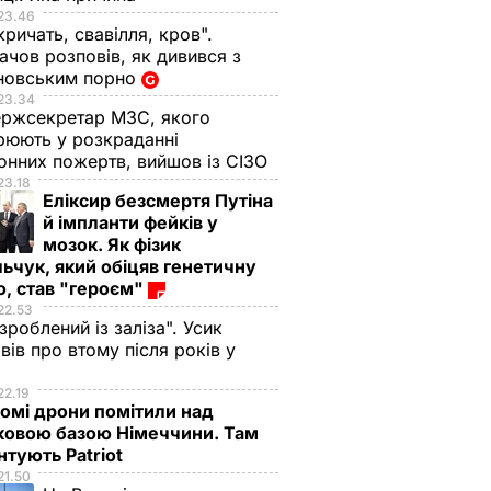
23.46
кричать, свавілля, кров".
чов розповів, як дивився з
новським порно
23.34
ржсекретар МЗС, якого
рюють у розкраданні
онних пожертв, вийшов із СІЗО
23.18
Еліксир безсмертя Путіна
й імпланти фейків у
мозок. Як фізик
ьчук, який обіцяв генетичну
, став "героєм"
22.53
 зроблений із заліза". Усик
вів про втому після років у
і
22.19
омі дрони помітили над
ковою базою Німеччини. Там
тують Patriot
21.50