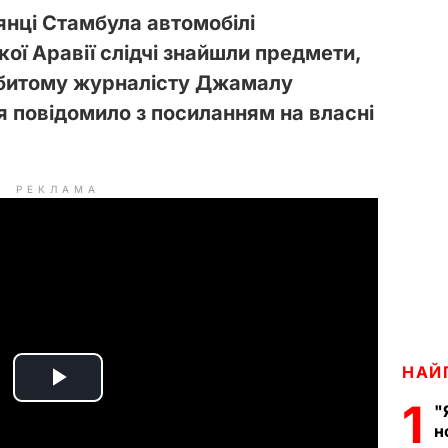
янці Стамбула автомобілі
ої Аравії слідчі знайшли предмети,
 вбитому журналісту Джамалу
я повідомило з посиланням на власні
РЕКЛАМА
НАЙ
P
1
"
н
l