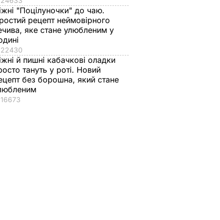
24633
іжні "Поцілуночки" до чаю.
ростий рецепт неймовірного
ечива, яке стане улюбленим у
одині
22430
іжні й пишні кабачкові оладки
росто тануть у роті. Новий
ецепт без борошна, який стане
любленим
16673
ив, що
Робимо все, щоб не
Ердоган заявив, що
ще не
допустити
вбивство Хашоггі
повторення таких
було спланованим
інцидентів. Глава
Т
23 жовтня, 13.32
СВІТ
МЗС Саудівської
Аравії про вбивство
журналіста Хашоггі
23 жовтня, 15.07
СВІТ