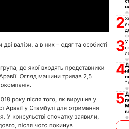
с
н
a
2
З
y
я
д
V
3
У
ві валізи, а в них – одяг та особисті
с
i
л
d
4
Д
група, до якої входять представники
н
e
Аравії. Огляд машини тривав 2,5
п
"
іокомпанія.
o
5
Д
018 року після того, як вирушив у
п
М
ї Аравії у Стамбулі для отримання
в
. У консульстві спочатку заявили,
довго, після чого покинув