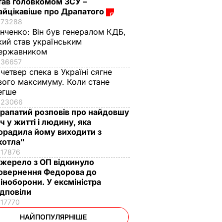
тав головкомом ЗСУ –
айцікавіше про Драпатого
73288
інченко:
Він був генералом КДБ,
кий став українським
ержавником
36657
 четвер спека в Україні сягне
вого максимуму. Коли стане
егше
23066
рапатий розповів про найдовшу
іч у житті і людину, яка
орадила йому виходити з
котла"
17876
жерело з ОП відкинуло
овернення Федорова до
іноборони. У ексміністра
ідповіли
17770
НАЙПОПУЛЯРНІШЕ