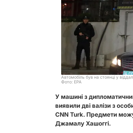
Автомобіль був на стоянці у відд
Фото: ЕРА
У машині з дипломатични
виявили дві валізи з осо
CNN Turk. Предмети мож
Джамалу Хашоггі.