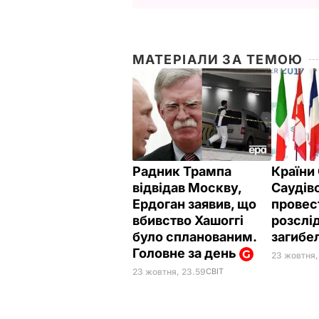
МАТЕРІАЛИ ЗА ТЕМОЮ
Радник Трампа
Країни
відвідав Москву,
Саудів
Ердоган заявив, що
провес
вбивство Хашоггі
розслі
було спланованим.
загибе
Головне за день
23 жовтня, 
23 жовтня, 23.59
СВІТ