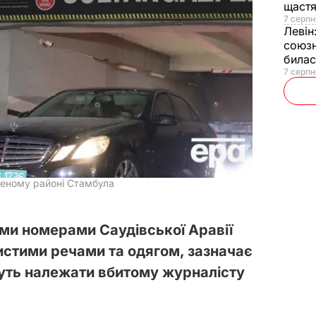
щаст
7 серпн
Левін
союзн
билас
7 серпн
аленому районі Стамбула
ми номерами Саудівської Аравії
бистими речами та одягом, зазначає
уть належати вбитому журналісту