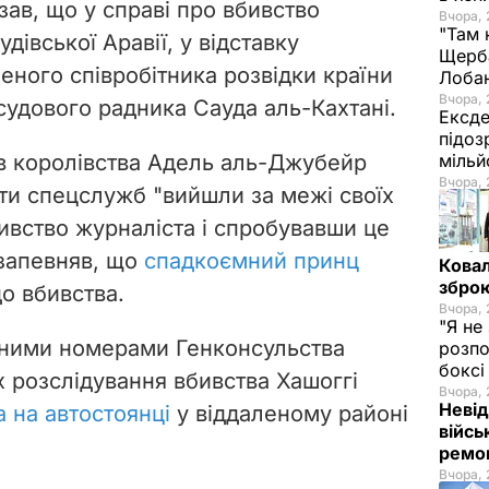
ав, що у справі про вбивство
Вчора, 
"Там 
дівської Аравії, у відставку
Щерба
еного співробітника розвідки країни
Лоба
Вчора, 
судового радника Сауда аль-Кахтані.
Ексде
підоз
в королівства Адель аль-Джубейр
мільй
Вчора, 
нти спецслужб "вийшли за межі своїх
ивство журналіста і спробувавши це
запевняв, що
спадкоємний принц
Ковал
зброю
о вбивства.
Вчора, 
"Я не
чними номерами Генконсульства
розпо
бокс
х розслідування вбивства Хашоггі
Вчора, 
Невід
 на автостоянці
у віддаленому районі
війсь
ремон
Вчора, 