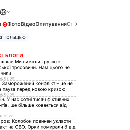
в
Фото
Відео
Опитування
Спецпроєкти
Війна в Укр
 З ПОЛЬЩЕЮ
ЖІ БЛОГИ
швілі:
Ми витягли Грузію з
ської трясовини. Нам цього не
ачили
я, 02.00
:
Заморожений конфлікт – це не
а пауза перед новою кризою
я, 00.56
ін:
У нас сотні тисяч фіктивних
нтів, ще більше ховається від
я, 19.27
оров:
Колобок повинен укласти
акт на СВО. Орки помирали б від