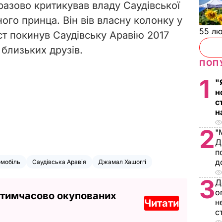
разово критикував владу Саудівської
ого принца. Він вів власну колонку у
55 л
ст покинув Саудівську Аравію 2017
 близьких друзів.
ПОП
1
"
н
с
н
2
"
Д
п
д
омобіль
Саудівська Аравія
Джамал Хашоггі
3
Д
о
 тимчасово окупованих
Читати
н
с