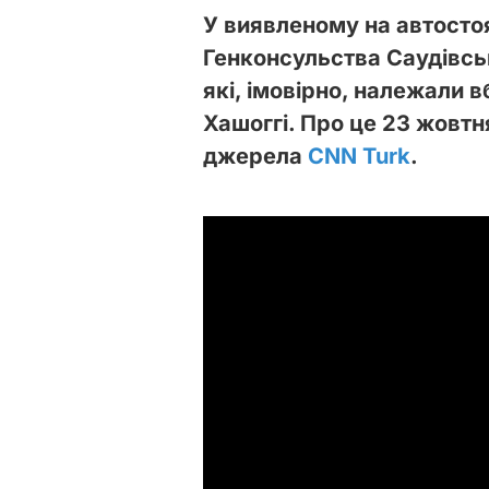
У виявленому на автосто
Генконсульства Саудівськ
які, імовірно, належали
Хашоггі. Про це 23 жовтн
джерела
CNN Turk
.