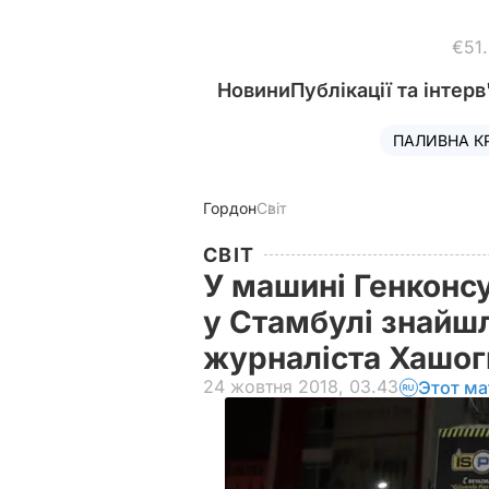
€51
Новини
Публікації та інтерв
ПАЛИВНА К
Гордон
Світ
СВІТ
У машині Генконсу
у Стамбулі знайшл
журналіста Хашогг
24 жовтня 2018, 03.43
Этот ма