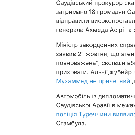
Саудівський прокурор сказ
затримано 18 громадян Сау
відправили високопоставл
генерала Ахмеда Асірі та 
Міністр закордонних спра
заявив 21 жовтня, що аге
повноважень", скоївши вб
приховати. Аль-Джубейр 
Мухаммед не причетний
д
Автомобіль із дипломати
Саудівської Аравії в межа
поліція Туреччини виявила
Стамбула.