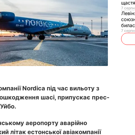
щаст
7 серпн
Левін
союзн
билас
7 серпн
омпанії Nordica під час вильоту з
 пошкодження шасі, припускає прес-
Уйбо.
ннському аеропорту аварійно
й літак естонської авіакомпанії