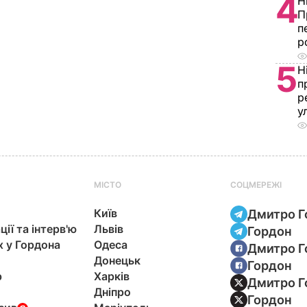
4
Н
П
п
р
5
Н
п
р
у
МІСТО
СОЦМЕРЕЖІ
Київ
Дмитро Г
ції та інтерв'ю
Львів
Гордон
х у Гордона
Одеса
Дмитро Г
Донецьк
Гордон
р
Харків
Дмитро Г
Дніпро
Гордон