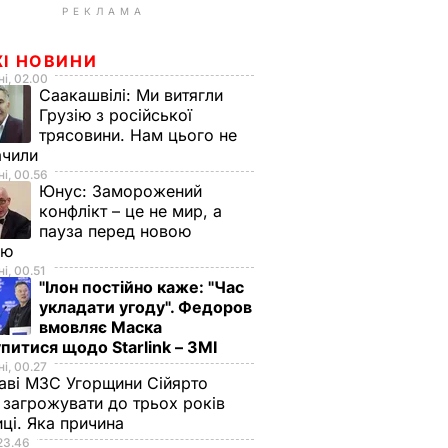
РЕКЛАМА
ЖІ НОВИНИ
і, 02.00
Саакашвілі:
Ми витягли
Грузію з російської
трясовини. Нам цього не
ачили
і, 00.56
Юнус:
Заморожений
конфлікт – це не мир, а
пауза перед новою
ою
і, 00.51
"Ілон постійно каже: "Час
укладати угоду". Федоров
вмовляє Маска
питися щодо Starlink – ЗМІ
і, 00.27
аві МЗС Угорщини Сійярто
загрожувати до трьох років
иці. Яка причина
23.46