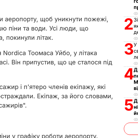
г
п
2
и аеропорту, щоб уникнути пожежі,
З
я
ю піни та води. Усі люди, що
д
, покинули літак.
3
У
с
 Nordica Тоомаса Уйбо, у літака
л
і. Він припустив, що це сталося під
4
Д
п
М
сажир і п'ятеро членів екіпажу, які
в
остраждали. Екіпаж, за його словами,
5
Д
сажирів".
н
й
іни у графіку роботи аеропорту.