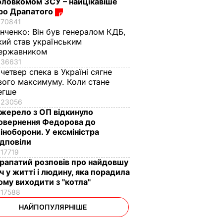
оловкомом ЗСУ – найцікавіше
ро Драпатого
70841
інченко:
Він був генералом КДБ,
кий став українським
ержавником
36631
 четвер спека в Україні сягне
вого максимуму. Коли стане
егше
23056
жерело з ОП відкинуло
овернення Федорова до
іноборони. У ексміністра
ідповіли
17719
рапатий розповів про найдовшу
іч у житті і людину, яка порадила
ому виходити з "котла"
17588
НАЙПОПУЛЯРНІШЕ