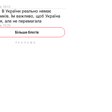
я
я, 16.13
:
В України реально немає
иків. Їм важливо, щоб Україна
я, але не перемагала
я, 15.25
Більше блогів
РЕКЛАМА