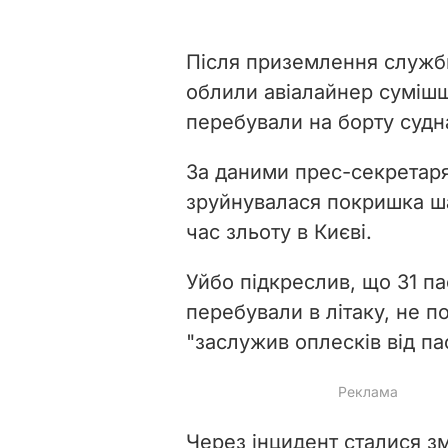
Після приземлення служб
облили авіалайнер сумішш
перебували на борту судна
За даними прес-секретаря
зруйнувалася покришка шас
час зльоту в Києві.
Уйбо підкреслив, що 31 па
перебували в літаку, не п
"заслужив оплесків від па
Через інцидент сталися зм