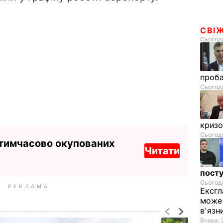
СВІ
Сьогодн
проб
Сьогодн
криз
Сьогодн
 тимчасово окупованих
Читати
посту
Сьогодн
РЕКЛАМА
Ексгл
може 
в'язн
Вчора, 