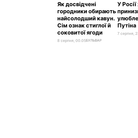
Як досвідчені
У Росі
городники обирають
приниз
найсолодший кавун.
улюбле
Сім ознак стиглої й
Путіна
соковитої ягоди
7 серпня, 2
8 серпня, 00.05
БУЛЬВАР