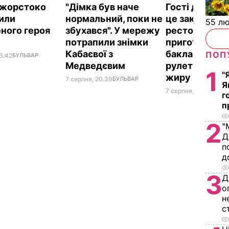
ї жорстоко
"Дімка був наче
Гості думают
или
нормальний, поки не
це закуска з
55 л
ного героя
збухався". У мережу
ресторану. Я
потрапили знімки
приготувати 
Кабаєвої з
баклажанні
ПОП
3.42
БУЛЬВАР
Медведєвим
рулетики без
1
"
жиру
7 серпня, 20.39
БУЛЬВАР
Я
7 серпня, 20.16
БУЛЬ
г
п
2
"
Д
п
д
3
Д
о
н
с