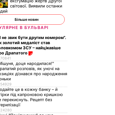
ексгумацію жертв Другої
ь, що
"Нічого нав'язувати
Змішайте це з
світової. Виявили останки
не буду". Драпатий
борошном – і ціла
юдей
к
розповів, яку
гора м'яких, наче пу
Більше новин
ніжні
професію обрав його
пиріжків готова.
син
Найкращий рецепт
УЛЯРНЕ В БУЛЬВАРІ
 зайвого
7 серпня, 19.28
БУЛЬВАР
7 серпня, 18.03
БУЛЬВАР
Я не звик бути другим номером".
к золотий медаліст став
ВАР
оловкомом ЗСУ – найцікавіше
ро Драпатого
70841
Мішуня, доця народилася!"
рапатий розповів, як уночі на
озиціях дізнався про народження
оньки
54929
одайте це в кожну банку – й
гірки під капроновою кришкою
е перекиснуть. Рецепт без
терилізації
24280