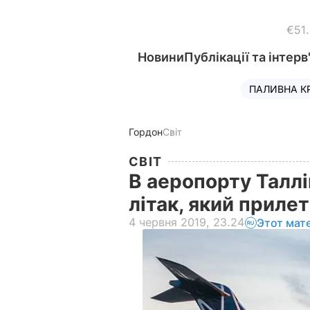
€51
Новини
Публікації та інтерв
ПАЛИВНА К
Гордон
Світ
СВІТ
В аеропорту Талл
літак, який прилет
4 червня 2019, 23.24
Этот мат