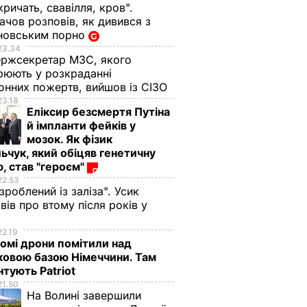
кричать, свавілля, кров".
чов розповів, як дивився з
новським порно
23.34
ржсекретар МЗС, якого
рюють у розкраданні
онних пожертв, вийшов із СІЗО
У М'янмі зазнав аварії
У Мексиці розбився
23.18
ав
пасажирський літак
літак із 13 людьми 
Еліксир безсмертя Путіна
борту
й імпланти фейків у
8 травня, 17.19
СВІТ
 три
мозок. Як фізик
7 травня,
НАДЗВИЧАЙНІ
ПОДІЇ
00.50
ьчук, який обіцяв генетичну
, став "героєм"
22.53
 зроблений із заліза". Усик
вів про втому після років у
і
22.19
омі дрони помітили над
ковою базою Німеччини. Там
тують Patriot
21.50
На Волині завершили