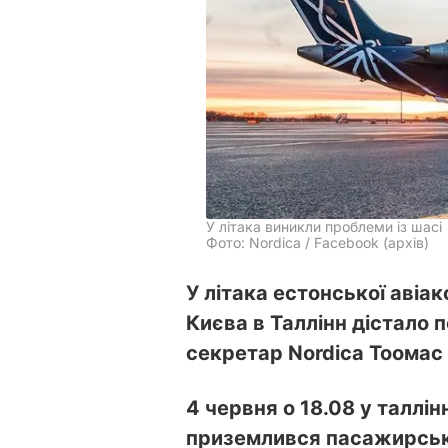
У літака виникли проблеми із шасі
Фото: Nordica / Facebook (архів)
У літака естонської авіак
Києва в Таллінн дістало
секретар Nordica Тоомас 
4 червня о 18.08 у таллі
приземлився пасажирськи