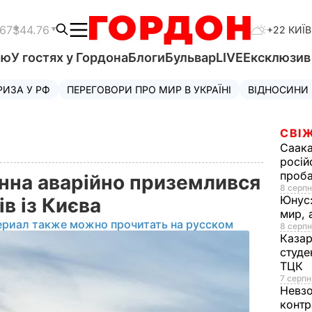
.67
$44.76
+22 КИЇВ
'ю
У гостях у Гордона
Блоги
Бульвар
LIVE
Ексклюзи
РИЗА У РФ
ПЕРЕГОВОРИ ПРО МИР В УКРАЇНІ
ВІДНОСИНИ
СВІЖ
Саака
росій
проб
інна аварійно приземлився
8 серпн
Юнус
ів із Києва
мир, 
ериал также можно прочитать на русском
8 серпн
Казар
студе
ТЦК
7 серпн
Невз
контр