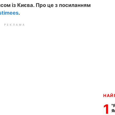
сом із Києва. Про це з посиланням
stimees
.
РЕКЛАМА
НАЙ
1
"
Я