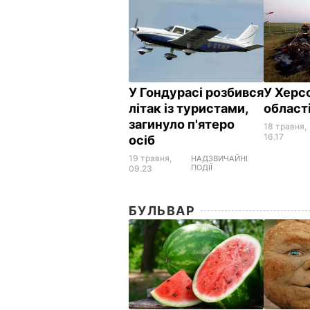
У Гондурасі розбився
У Херс
літак із туристами,
області
загинуло п'ятеро
18 травня,
16.17
осіб
19 травня,
НАДЗВИЧАЙНІ
ПОДІЇ
09.23
БУЛЬВАР