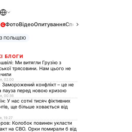
в
Фото
Відео
Опитування
Спецпроєкти
Війна в Укра
 З ПОЛЬЩЕЮ
І БЛОГИ
швілі:
Ми витягли Грузію з
ської трясовини. Нам цього не
ачили
я, 02.00
:
Заморожений конфлікт – це не
а пауза перед новою кризою
я, 00.56
ін:
У нас сотні тисяч фіктивних
нтів, ще більше ховається від
я, 19.27
оров:
Колобок повинен укласти
акт на СВО. Орки помирали б від