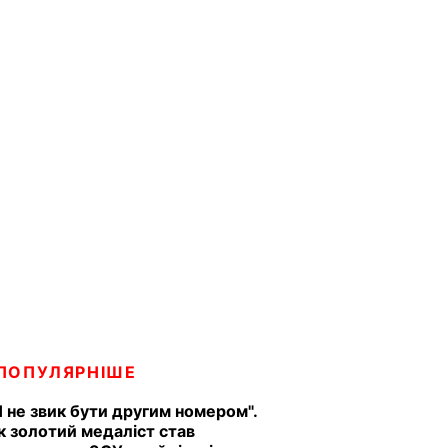
ПОПУЛЯРНІШЕ
Я не звик бути другим номером".
к золотий медаліст став