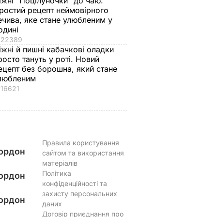
іжні "Поцілуночки" до чаю.
ростий рецепт неймовірного
ечива, яке стане улюбленим у
одині
22389
іжні й пишні кабачкові оладки
росто тануть у роті. Новий
ецепт без борошна, який стане
любленим
16621
Правила користування
ордон
сайтом та використання
матеріалів
Політика
ордон
конфіденційності та
захисту персональних
ордон
даних
Договір приєднання про