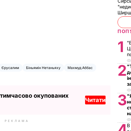
Сирс
"неди
Ширш
ПОП
1
"
Ц
п
2
"
Єрусалим
Біньямін Нетаньяху
Махмуд Аббас
д
і
з
3
 тимчасово окупованих
"
Читати
н
с
н
РЕКЛАМА
4
В