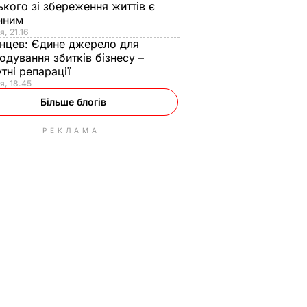
ького зі збереження життів є
інним
я, 21.16
нцев:
Єдине джерело для
одування збитків бізнесу –
тні репарації
я, 18.45
Більше блогів
РЕКЛАМА