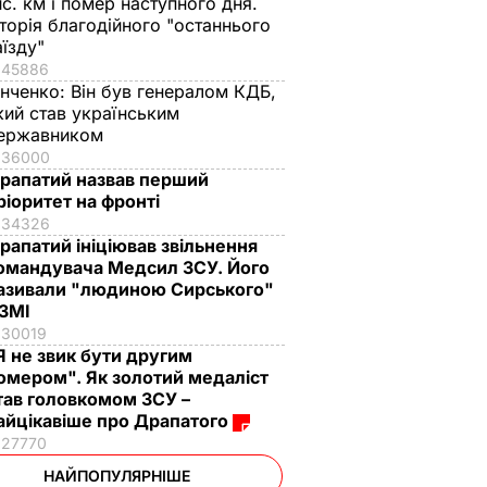
ис. км і помер наступного дня.
сторія благодійного "останнього
аїзду"
45886
інченко:
Він був генералом КДБ,
кий став українським
ержавником
36000
рапатий назвав перший
ріоритет на фронті
34326
рапатий ініціював звільнення
омандувача Медсил ЗСУ. Його
азивали "людиною Сирського"
 ЗМІ
30019
Я не звик бути другим
омером". Як золотий медаліст
тав головкомом ЗСУ –
айцікавіше про Драпатого
27770
НАЙПОПУЛЯРНІШЕ