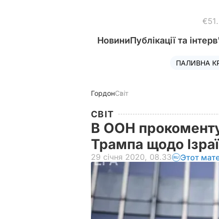
€51
Новини
Публікації та інтерв
ПАЛИВНА К
Гордон
Світ
СВІТ
В ООН прокоменту
Трампа щодо Ізра
29 січня 2020, 08.33
Этот мат