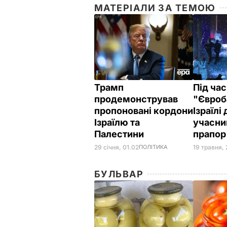
МАТЕРІАЛИ ЗА ТЕМОЮ
Трамп
Під час
продемонстрував
"Євроб
пропоновані кордони
Ізраїлі
Ізраїлю та
учасни
Палестини
прапор
29 січня, 01.02
ПОЛІТИКА
19 травня,
БУЛЬВАР