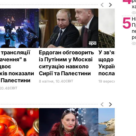
р
х
5
Н
П
п
р
 трансляції
Ердоган обговорить
У зв'язку із 
ачення" в
із Путіним у Москві
щодо Криму,
 двоє
ситуацію навколо
України викл
ків показали
Сирії та Палестини
посла Палес
 Палестини
8 квітня, 10.40
СВІТ
19 вересня, 20.39
ПО
 20.48
СВІТ