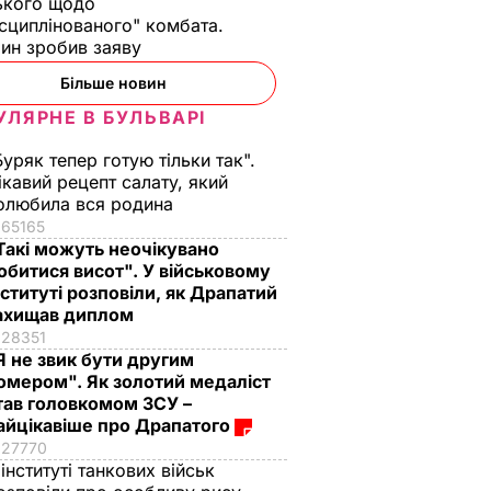
ького щодо
сциплінованого" комбата.
ин зробив заяву
Більше новин
УЛЯРНЕ В БУЛЬВАРІ
Буряк тепер готую тільки так".
ікавий рецепт салату, який
олюбила вся родина
65165
Такі можуть неочікувано
обитися висот". У військовому
нституті розповіли, як Драпатий
ахищав диплом
28351
Я не звик бути другим
омером". Як золотий медаліст
тав головкомом ЗСУ –
айцікавіше про Драпатого
27770
 інституті танкових військ