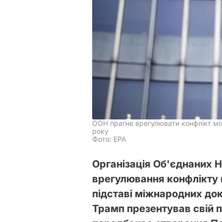
ООН прагне врегулювати конфлікт між
року
Фото: ЕРА
Організація Об'єднаних Н
врегулювання конфлікту 
підставі міжнародних до
Трамп презентував свій 