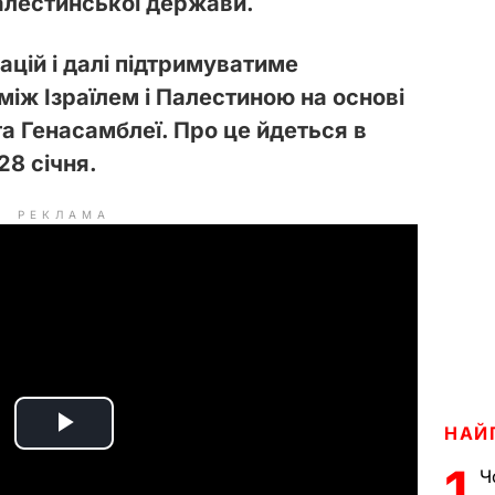
алестинської держави.
ацій і далі підтримуватиме
іж Ізраїлем і Палестиною на основі
а Генасамблеї. Про це йдеться в
28 січня.
РЕКЛАМА
НАЙ
P
1
Ч