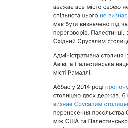
вважає все місто своєю 
спільнота цього
не визнає
має бути визначено під ч
переговорів. Палестинці, 
Східний Єрусалим столиц
Адміністративна столиця І
Авіві, а Палестинська нац
місті Рамаллі.
Аббас у 2014 році
пропону
столицею двох держав. 6 
визнав Єрусалим столице
перенесення посольства С
між США та Палестинсько