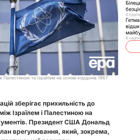
Білец
безц
6 серпн
Гетма
відшк
майбу
6 серпн
 Палестиною та Ізраїлем на основі кордонів 1967
ацій зберігає прихильність до
між Ізраїлем і Палестиною на
кументів. Президент США Дональд
план врегулювання, який, зокрема,