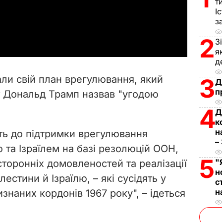
l
т
І
a
з
2
З
y
я
д
V
ли свій план врегулювання, який
3
Д
i
п
 Дональд Трамп назвав "угодою
4
d
Д
к
e
н
ть до підтримки врегулювання
–
 та Ізраїлем на базі резолюцій ООН,
o
5
"
торонніх домовленостей та реалізації
н
естини й Ізраїлю, – які сусідять у
с
н
изнаних кордонів 1967 року", – ідеться