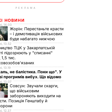
РЕКЛАМА
ЖІ НОВИНИ
і, 14.03
Жорін:
Перестаньте красти
– і демотивація військових
буде набагато нижчою
і, 13.52
ництво ТЦК у Закарпатській
ті підозрюють у "списанні"
 1,5 тис.
ковозобов'язаних
і, 13.19
аль, не балістика. Поки що". У
і прогримів вибух. Що відомо
і, 13.07
Совсун:
Звучали скарги,
що військовим
забороняють виходити на
сти. Позиція Генштабу й
борони
і, 12.37