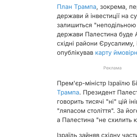
План Трампа
, зокрема, п
держави й інвестиції на 
залишиться "неподільною 
держави Палестина буде А
східні райони Єрусалиму, 
опублікував
карту ймовір
Прем'єр-міністр Ізраїлю 
Трампа
. Президент Палес
говорить тисячі "ні" цій ін
"ляпасом століття". За йо
а Палестина "не схилить к
Ізраїль зайняв східну част