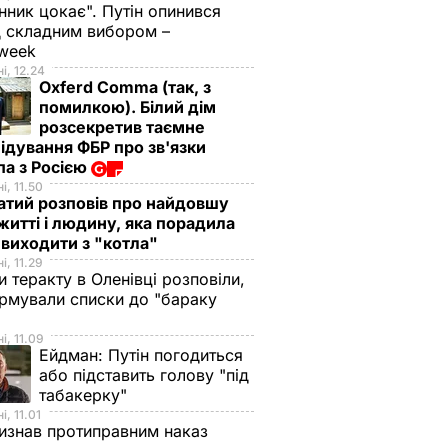
нник цокає". Путін опинився
 складним вибором –
week
і, 12.24
Oxferd Comma (так, з
помилкою). Білий дім
розсекретив таємне
ідування ФБР про зв'язки
а з Росією
і, 11.50
тий розповів про найдовшу
 житті і людину, яка порадила
виходити з "котла"
і, 11.29
и теракту в Оленівці розповіли,
рмували списки до "бараку
і, 11.09
Ейдман:
Путін погодиться
або підставить голову "під
табакерку"
і, 11.01
изнав протиправним наказ