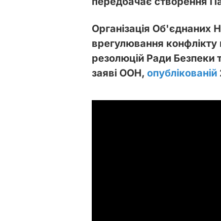
передбачає створення П
Організація Об'єднаних Н
врегулювання конфлікту м
резолюцій Ради Безпеки т
заяві ООН,
опублікованій