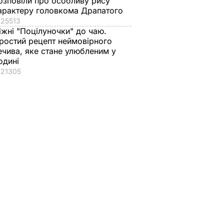
озповіли про особливу рису
арактеру головкома Драпатого
25513
іжні "Поцілуночки" до чаю.
ростий рецепт неймовірного
ечива, яке стане улюбленим у
одині
21305
заявою
 у МЗС
икали
тини
ДІЇ