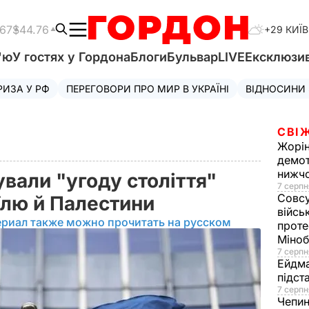
.67
$44.76
+29 КИЇВ
'ю
У гостях у Гордона
Блоги
Бульвар
LIVE
Ексклюзи
РИЗА У РФ
ПЕРЕГОВОРИ ПРО МИР В УКРАЇНІ
ВІДНОСИНИ
СВІ
Жорі
демот
нижч
вали "угоду століття"
7 серпн
Совс
їлю й Палестини
війсь
ериал также можно прочитать на русском
проте
Міно
7 серпн
Ейдм
підст
7 серпн
Чепи