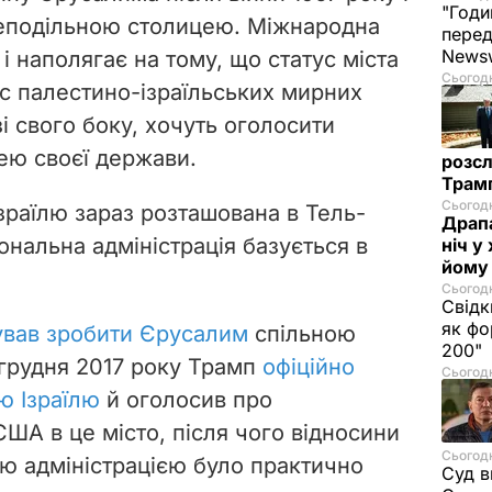
"Годи
неподільною столицею. Міжнародна
перед
News
і наполягає на тому, що статус міста
Сьогодн
ас палестино-ізраїльських мирних
зі свого боку, хочуть оголосити
ею своєї держави.
розсл
Трамп
Сьогодн
зраїлю зараз розташована в Тель-
Драпа
іональна адміністрація базується в
ніч у
йому 
Сьогодн
Свідк
як фо
вав зробити Єрусалим
спільною
200"
грудня 2017 року Трамп
офіційно
Сьогодн
ю Ізраїлю
й оголосив про
ША в це місто, після чого відносини
Сьогодн
ю адміністрацією було практично
Суд в