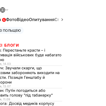
в
Фото
Відео
Опитування
Спецпроєкти
Війна в Укр
 З ПОЛЬЩЕЮ
ЖІ БЛОГИ
н:
Перестаньте красти – і
ивація військових буде набагато
ою
я, 14.03
ун:
Звучали скарги, що
ковим забороняють виходити на
сти. Позиція Генштабу й
борони
я, 13.07
ан:
Путін погодиться або
авить голову "під табакерку"
я, 11.09
нога:
Досвід медиків корпусу