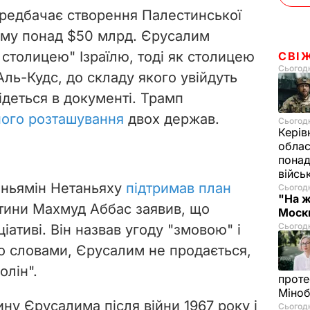
ередбачає створення Палестинської
суму понад $50 млрд. Єрусалим
столицею" Ізраїлю, тоді як столицею
СВІ
Сьогодн
ль-Кудс, до складу якого увійдуть
ідеться в документі. Трамп
ного розташування
двох держав.
Сьогодн
Керів
облас
понад
війсь
Біньямін Нетаньяху
підтримав план
Сьогодн
"На ж
тини Махмуд Аббас заявив, що
Москв
Сьогодн
іціативі. Він назвав угоду "змовою" і
го словами, Єрусалим не продається,
олін".
проте
Міно
ину Єрусалима після війни 1967 року і
Сьогодн