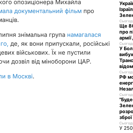
ького опозиціонера Михайла
Украї
Ізраї
мала документальний фільм
про
Зеле
манців.
Сьогодн
Ще 80
про п
липня знімальна група
намагалася
армії
го,
де, як вони припускали, російські
Сьогодн
У Бол
цевих військових.
Їх не пустили
вибух
Транс
ючи дозвіл від міноборони ЦАР.
відо
Сьогодн
ли в Москві
.
РФ м
енерг
Незал
Сьогодн
"Буде
Зелен
розро
зброї
Сьогодн
У 250