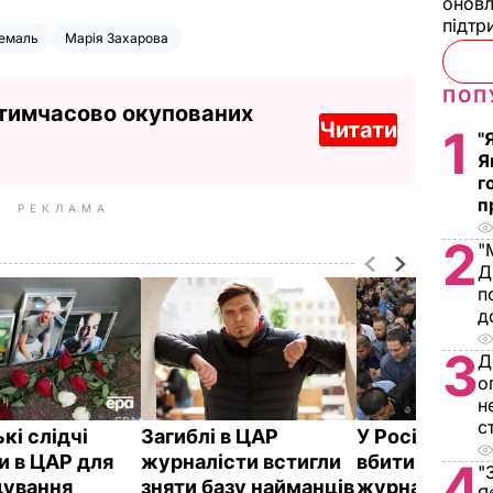
оновл
підтр
емаль
Марія Захарова
ПОП
 тимчасово окупованих
Читати
1
"
Я
г
п
РЕКЛАМА
2
"
Д
п
д
3
Д
о
н
с
кі слідчі
Загиблі в ЦАР
У Росії похов
и в ЦАР для
журналісти встигли
вбитих у ЦАР
4
"
дування
зняти базу найманців
журналістів