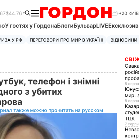
.67
$44.76
+20 КИЇВ
'ю
У гостях у Гордона
Блоги
Бульвар
LIVE
Ексклюзи
РИЗА У РФ
ПЕРЕГОВОРИ ПРО МИР В УКРАЇНІ
ВІДНОСИНИ
СВІЖ
Саака
росій
проб
тбук, телефон і знімні
8 серпн
Юнус
дного з убитих
мир, 
харова
8 серпн
Казар
ериал также можно прочитать на русском
студе
ТЦК
7 серпн
Невз
контр