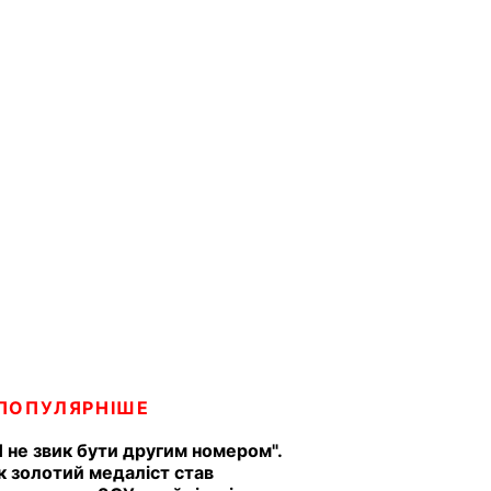
ПОПУЛЯРНІШЕ
Я не звик бути другим номером".
к золотий медаліст став