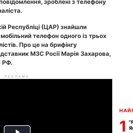
 повідомлення, зроблені з телефону
аліста.
й Республіці (ЦАР) знайшли
 мобільний телефон одного із трьох
істів. Про це на брифінгу
дставник МЗС Росії Марія Захарова,
 РФ
.
РЕКЛАМА
НАЙ
1
"
Я