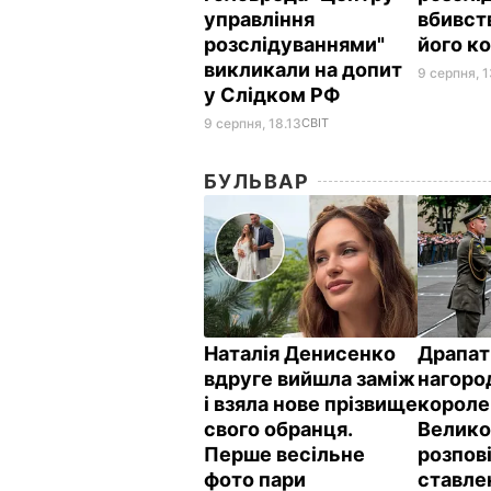
управління
вбивст
розслідуваннями"
його ко
викликали на допит
9 серпня, 1
у Слідком РФ
9 серпня, 18.13
СВІТ
БУЛЬВАР
Наталія Денисенко
Драпат
вдруге вийшла заміж
нагоро
і взяла нове прізвище
короле
свого обранця.
Велико
Перше весільне
розпов
фото пари
ставле