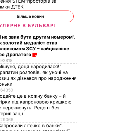
ення STEM-просторів за
имки ДТЕК​
Більше новин
УЛЯРНЕ В БУЛЬВАРІ
Я не звик бути другим номером".
к золотий медаліст став
оловкомом ЗСУ – найцікавіше
ро Драпатого
92818
Мішуня, доця народилася!"
рапатий розповів, як уночі на
озиціях дізнався про народження
оньки
64350
одайте це в кожну банку – й
гірки під капроновою кришкою
е перекиснуть. Рецепт без
терилізації
али
29066
Запросили літечко в банки".