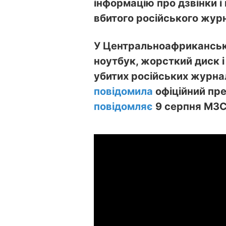
інформацію про дзвінки і
вбитого російського журн
У Центральноафриканські
ноутбук, жорсткий диск і
убитих російських журнал
повідомила
офіційний пре
повідомляє
9 серпня МЗС