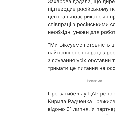
Захарова додала, що дире
підтвердив російському по
центральноафриканські пр
співпраці з російськими с
необхідні умови для робот
"Ми фіксуємо готовність 
найтіснішої співпраці з р
з'ясування усіх обставин 
тримати це питання на осо
Про загибель у ЦАР репо
Кирила Радченка і режисе
відомо 31 липня. У партне