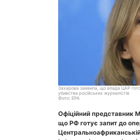
Захарова заявила, що влада ЦАР гот
убивства російських журналістів
Фото: ЕРА
Офіційний представник М
що РФ готує запит до опе
Центральноафриканській 