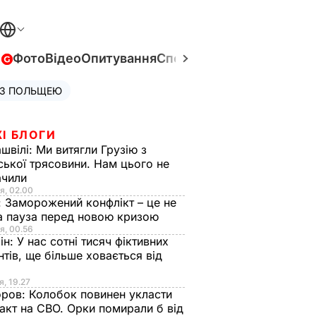
в
Фото
Відео
Опитування
Спецпроєкти
Війна в Укра
 З ПОЛЬЩЕЮ
І БЛОГИ
швілі:
Ми витягли Грузію з
ської трясовини. Нам цього не
ачили
я, 02.00
:
Заморожений конфлікт – це не
а пауза перед новою кризою
я, 00.56
ін:
У нас сотні тисяч фіктивних
нтів, ще більше ховається від
я, 19.27
оров:
Колобок повинен укласти
акт на СВО. Орки помирали б від