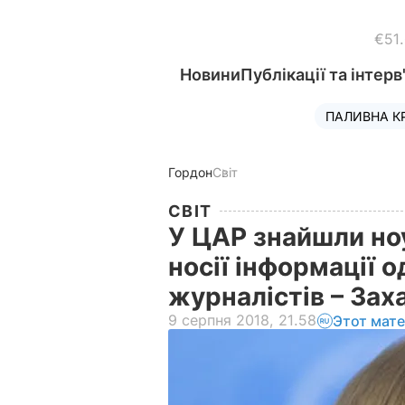
€51
Новини
Публікації та інтерв
ПАЛИВНА К
Гордон
Світ
СВІТ
У ЦАР знайшли ноу
носії інформації о
журналістів – За
9 серпня 2018, 21.58
Этот мат