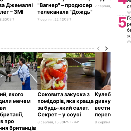
Я
ва Джемаля і
"Вагнер" – продюсер
с
7 серпня, 19.35
СВІТ
лег – ЗМІ
телеканала "Дождь"
5
Г
3.50
СВІТ
7 серпня, 22.43
СВІТ
р
б
ж
ий, якого
Соковита закуска з
Кулеба розпо
дили мечем
помідорів, яка краща
дивну манеру
ви
за будь-який салат.
вести телефо
британії,
Секрет – у соусі
переговори
ів про
8 серпня, 15.30
БУЛЬВАР
8 серпня, 10.25
СВІТ
ння британців