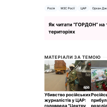
Росія
МЗС Росії
ЦАР
Орхан Дж
Як читати ”ГОРДОН” на
територіях
МАТЕРІАЛИ ЗА ТЕМОЮ
Убивство російських
Російсь
журналістів у ЦАР:
прибул
головреда "Центру
розслі