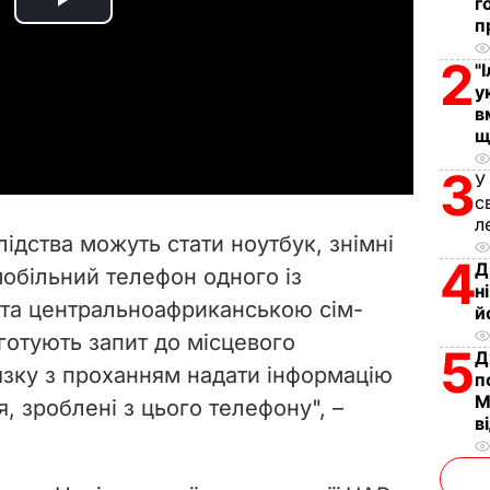
г
P
п
2
l
"
у
a
в
щ
y
3
У
с
V
л
ідства можуть стати ноутбук, знімні
i
4
Д
 мобільний телефон одного із
н
ю та центральноафриканською сім-
d
й
готують запит до місцевого
5
Д
e
язку з проханням надати інформацію
п
М
я, зроблені з цього телефону", –
o
в