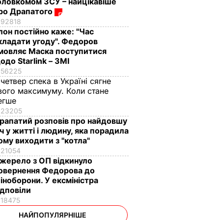
оловкомом ЗСУ – найцікавіше
ро Драпатого
92818
Ілон постійно каже: "Час
кладати угоду". Федоров
мовляє Маска поступитися
одо Starlink – ЗМІ
56225
 четвер спека в Україні сягне
вого максимуму. Коли стане
егше
23205
рапатий розповів про найдовшу
іч у житті і людину, яка порадила
ому виходити з "котла"
21054
жерело з ОП відкинуло
овернення Федорова до
іноборони. У ексміністра
ідповіли
18475
НАЙПОПУЛЯРНІШЕ