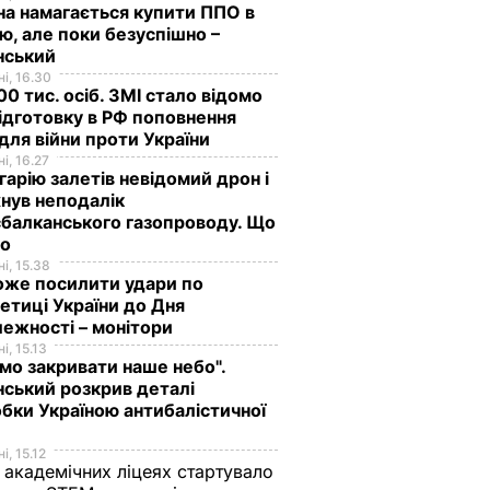
на намагається купити ППО в
лю, але поки безуспішно –
нський
і, 16.30
0 тис. осіб. ЗМІ стало відомо
ідготовку в РФ поповнення
 для війни проти України
і, 16.27
гарію залетів невідомий дрон і
нув неподалік
балканського газопроводу. Що
мо
і, 15.38
оже посилити удари по
етиці України до Дня
ежності – монітори
і, 15.13
мо закривати наше небо".
ський розкрив деталі
бки Україною антибалістичної
і, 15.12
 академічних ліцеях стартувало