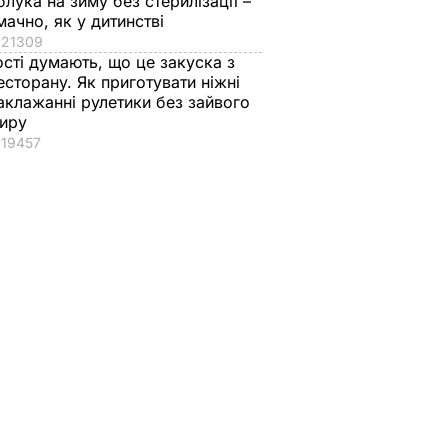
блука на зиму без стерилізації –
мачно, як у дитинстві
21309
ості думають, що це закуска з
есторану. Як приготувати ніжні
аклажанні рулетики без зайвого
иру
19457
вів про
Кулеба пояснив,
Як досвідчені
 Путіна
чому Трамп
городники обирают
нні
насправді
найсолодший кавун
причепився до
Сім ознак стиглої й
костюма
соковитої ягоди
Зеленського
8 серпня, 00.05
БУЛЬВАР