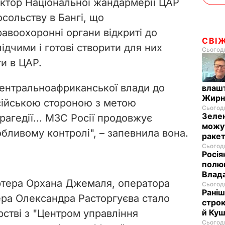
ктор Національної жандармерії ЦАР
сольству в Бангі, що
авоохоронні органи відкриті до
СВІ
лідчими і готові створити для них
Сьогодн
и в ЦАР.
центральноафриканської влади до
влашт
Жирн
осійською стороною з метою
Сьогодн
Зелен
трагедії... МЗС Росії продовжує
можут
бливому контролі", – запевнила вона.
ракет
Сьогодн
Росія
полюв
Влад
ртера Орхана Джемаля, оператора
Сьогодн
Раніш
ра Олександра Расторгуєва стало
строк
рстві з "Центром управління
й Куш
Сьогодн