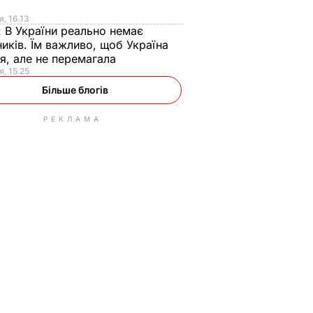
я
я, 16.13
:
В України реально немає
иків. Їм важливо, щоб Україна
я, але не перемагала
я, 15.25
Більше блогів
РЕКЛАМА