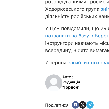
розслідуваннями" російс
Ходорковського група
зні
діяльність російських най
У ЦУР повідомили, що 29 
потрапити на базу в Берен
інструктори навчають міс
всередину, нібито вимага
7 серпня
загиблих похова
Автор
Редакція
"Гордон"
Поділитися