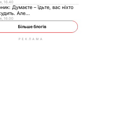
я, 16.40
рник:
Думаєте – їдьте, вас ніхто
судить. Але...
я, 16.00
Більше блогів
РЕКЛАМА