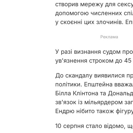
створив мережу для сексуа
допомогою численних спіл
у скоєнні цих злочинів. 
У разі визнання судом пр
ув'язнення строком до 45 
До скандалу виявилися п
політики. Епштейна вважа
Білла Клінтона та Дональ
зв'язок із мільярдером з
Ендрю нібито також фігур
10 серпня стало відомо, 