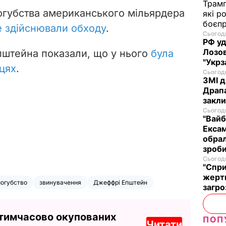
Трам
огубства американського мільярдера
які р
боєп
е здійснювали обходу
.
Сьогодн
РФ уд
Лозов
Епштейна показали, що у нього
була
"Укрз
сцях
.
Сьогодн
ЗМІ д
Драпа
закли
Сьогодн
"Вайб
Ексам
обрал
зроби
Сьогодн
"Спри
жертв
огубство
звинувачення
Джеффрі Епштейн
загро
 тимчасово окупованих
ПОП
Читати