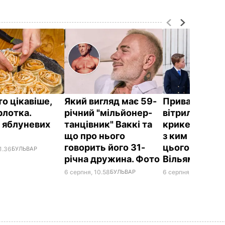
о цікавіше,
Який вигляд має 59-
Приватний ос
рлотка.
річний "мільйонер-
вітрильний с
 яблуневих
танцівник" Ваккі та
крикет на пля
д
що про нього
з ким відпоч
говорить його 31-
цього літа пр
1.36
БУЛЬВАР
річна дружина. Фото
Вільям
6 серпня, 10.58
БУЛЬВАР
6 серпня, 09.54
БУЛЬ