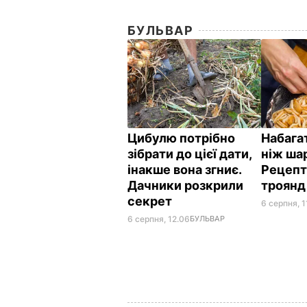
БУЛЬВАР
Цибулю потрібно
Набагат
зібрати до цієї дати,
ніж ша
інакше вона згниє.
Рецепт
Дачники розкрили
троян
секрет
6 серпня, 1
6 серпня, 12.06
БУЛЬВАР