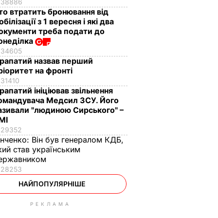
38886
то втратить бронювання від
обілізації з 1 вересня і які два
окументи треба подати до
онеділка
34605
рапатий назвав перший
ріоритет на фронті
31410
рапатий ініціював звільнення
омандувача Медсил ЗСУ. Його
азивали "людиною Сирського" –
МІ
29352
інченко:
Він був генералом КДБ,
кий став українським
ержавником
28253
НАЙПОПУЛЯРНІШЕ
РЕКЛАМА