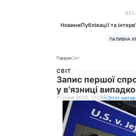
€51
Новини
Публікації та інтерв
ПАЛИВНА К
Гордон
Світ
СВІТ
Запис першої спр
у в'язниці випадк
11 січня 2020, 17.29
Этот матер