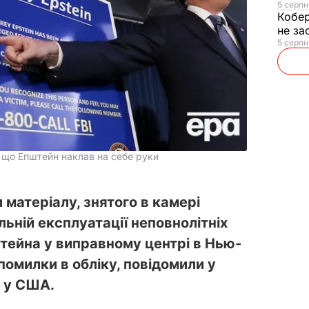
5 серпн
Кобе
не за
5 серпн
, що Епштейн наклав на себе руки
 матеріалу, знятого в камері
ьній експлуатації неповнолітніх
ейна у виправному центрі в Нью-
помилки в обліку, повідомили у
 у США.