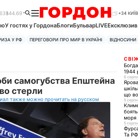
.63
$44.69
+34 КИЇВ
'ю
У гостях у Гордона
Блоги
Бульвар
LIVE
Ексклюзи
РИЗА У РФ
ПЕРЕГОВОРИ ПРО МИР В УКРАЇНІ
ВІДНОСИНИ
СВІЖ
Богд
1944 
6 серпн
оби самогубства Епштейна
Яров
шкіль
ово стерли
що во
иал также можно прочитать на русском
5 серпн
Клим
боять
моря
5 серпня
Фурс
Та Р