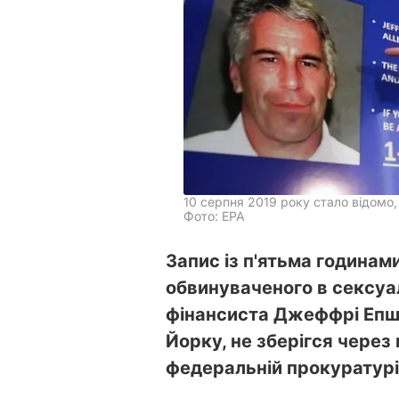
10 серпня 2019 року стало відомо
Фото: ЕРА
Запис із п'ятьма годинами
обвинуваченого в сексуал
фінансиста Джеффрі Епшт
Йорку, не зберігся через 
федеральній прокуратурі