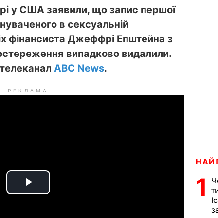
рі у США заявили, що запис першої
нуваченого в сексуальній
ніх фінансиста Джеффрі Епштейна з
остереження випадково видалили.
в телеканал
ABC News
.
РЕКЛАМА
НАЙ
1
Ч
P
т
І
з
l