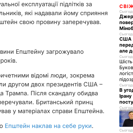
льної експлуатації підлітків за
СВІ
Сьогодн
ьників, які надавали йому сприяння
Джере
Епштейн свою провину заперечував.
пове
Міноб
Сьогодн
США з
перед
але д
овини Епштейну загрожувало
Сьогодн
років.
Шість
Буков
логіс
ричетними відомі люди, зокрема
підо
ли другом двох президентів США –
Сьогодн
В уго
да Трампа. Після скандалу обидва
Ірану
аперечували. Британський принц
посту
Сьогодн
ував у матеріалах справи Епштейна.
що
Епштейн наклав на себе руки
.
Сьогодн