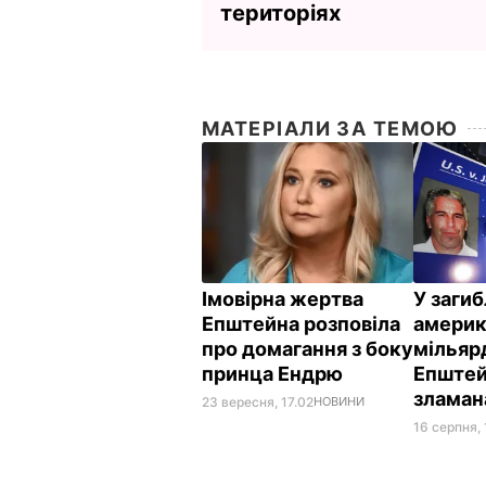
територіях
МАТЕРІАЛИ ЗА ТЕМОЮ
Імовірна жертва
У загиб
Епштейна розповіла
америк
про домагання з боку
мільяр
принца Ендрю
Епштей
зламан
23 вересня, 17.02
НОВИНИ
16 серпня, 