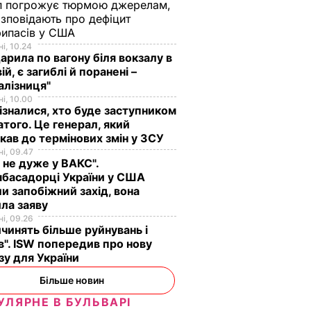
п погрожує тюрмою джерелам,
озповідають про дефіцит
рипасів у США
і, 10.24
арила по вагону біля вокзалу в
ій, є загиблі й поранені –
алізниця"
і, 10.00
ізналися, хто буде заступником
того. Це генерал, який
кав до термінових змін у ЗСУ
і, 09.47
 не дуже у ВАКС".
басадорці України у США
и запобіжний захід, вона
ла заяву
і, 09.26
чинять більше руйнувань і
". ISW попередив про нову
зу для України
Більше новин
УЛЯРНЕ В БУЛЬВАРІ