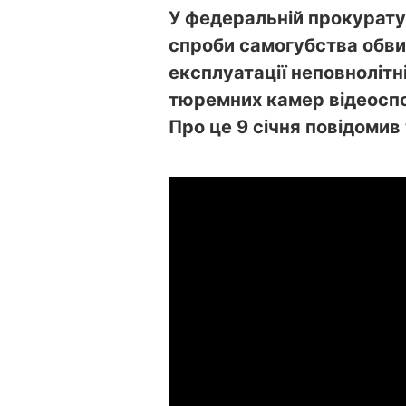
У федеральній прокурату
спроби самогубства обви
експлуатації неповноліт
тюремних камер відеосп
Про це 9 січня повідоми