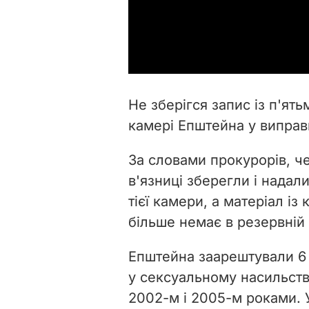
Не зберігся запис із п'ят
камері Епштейна у виправ
За словами прокурорів, ч
в'язниці зберегли і надал
тієї камери, а матеріал і
більше немає в резервній 
Епштейна заарештували 6
у сексуальному насильстві
2002-м і 2005-м роками. 