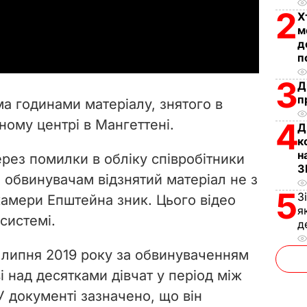
2
Х
a
м
д
y
п
3
V
Д
п
ьма годинами матеріалу, знятого в
i
ному центрі в Мангеттені.
4
Д
к
d
н
ерез помилки в обліку співробітники
З
e
и обвинувачам відзнятий матеріал не з
5
З
з камери Епштейна зник. Цього відео
o
я
системі.
д
 липня 2019 року за обвинуваченням
 над десятками дівчат у період між
У документі зазначено, що він