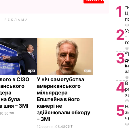
1
"
Ц
п
РЕКЛАМА
2
У
–
г
3
"
д
і
з
лого в СІЗО
У ніч самогубства
4
В
анського
американського
р
дера
мільярдера
х
на була
Епштейна в його
5
а шия – ЗМІ
камері не
Н
здійснювали обходу
з
10.50
СВІТ
ч
– ЗМІ
12 серпня, 08.48
СВІТ