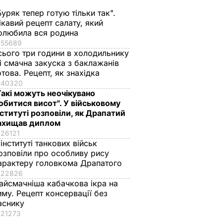
Буряк тепер готую тільки так".
ікавий рецепт салату, який
олюбила вся родина
55689
сього три години в холодильнику
 і смачна закуска з баклажанів
отова. Рецепт, як знахідка
40320
Такі можуть неочікувано
обитися висот". У військовому
нституті розповіли, як Драпатий
ахищав диплом
26121
 інституті танкових військ
озповіли про особливу рису
арактеру головкома Драпатого
22826
айсмачніша кабачкова ікра на
иму. Рецепт консервації без
аснику
21273