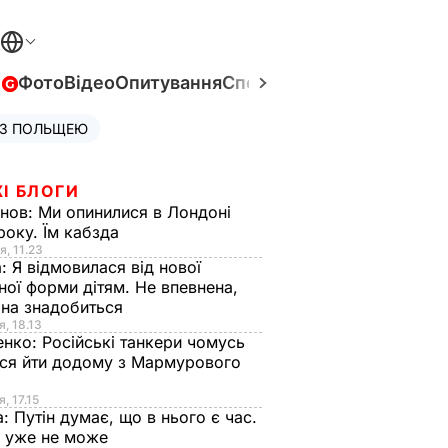
в
Фото
Відео
Опитування
Спецпроєкти
Війна в Укра
 З ПОЛЬЩЕЮ
І БЛОГИ
анов:
Ми опинилися в Лондоні
року. Їм кабзда
я, 11.23
а:
Я відмовилася від нової
ної форми дітям. Не впевнена,
на знадобиться
я, 18.13
енко:
Російські танкери чомусь
ся йти додому з Мармурового
, 17.15
а:
Путін думає, що в нього є час.
Ф уже не може