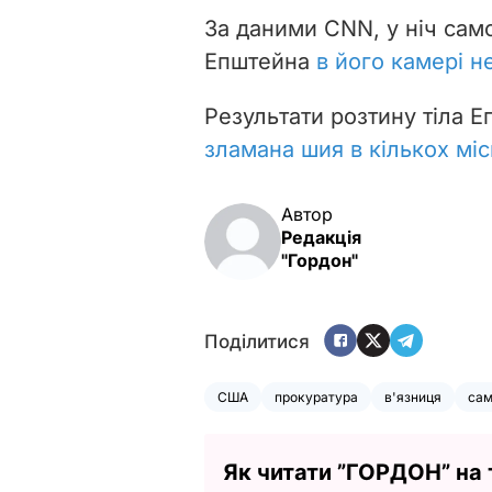
За даними CNN, у ніч сам
Епштейна
в його камері н
Результати розтину тіла 
зламана шия в кількох мі
Автор
Редакція
"Гордон"
Поділитися
США
прокуратура
в'язниця
сам
Як читати ”ГОРДОН” на