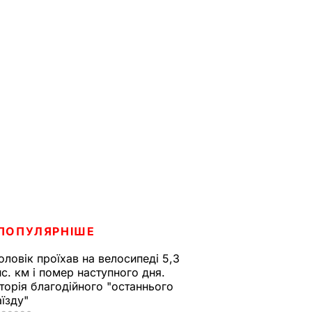
ПОПУЛЯРНІШЕ
оловік проїхав на велосипеді 5,3
ис. км і помер наступного дня.
сторія благодійного "останнього
аїзду"