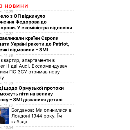
ЖІ НОВИНИ
і, 12.09
ло з ОП відкинуло
рнення Федорова до
орони. У ексміністра відповіли
і, 12.07
акликали країни Європи
ати Україні ракети до Patriot,
еякі відмовили – ЗМІ
і, 11.38
 квартир, апартаменти в
елі і дві Audi. Екскомандувач
тики ПС ЗСУ отримав нову
зру
і, 11.30
ді щодо Ормузької протоки
 можуть піти на велику
пку – ЗМІ дізналися деталі
і, 11.23
Богданов:
Ми опинилися в
Лондоні 1944 року. Їм
кабзда
і, 10.54