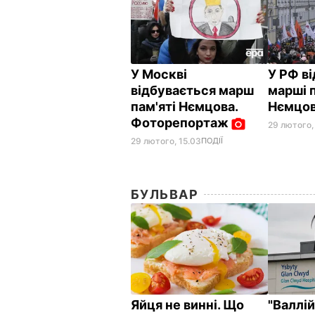
У Москві
У РФ в
відбувається марш
марші п
пам'яті Нємцова.
Нємцо
Фоторепортаж
29 лютого,
29 лютого, 15.03
ПОДІЇ
БУЛЬВАР
Яйця не винні. Що
"Валлі