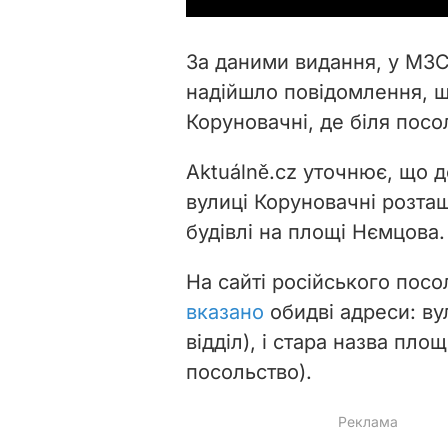
За даними видання, у МЗС 
надійшло повідомлення, щ
Коруновачні, де біля посо
Aktuálně.cz уточнює, що 
вулиці Коруновачні розташ
будівлі на площі Нємцова.
На сайті російського посол
вказано
обидві адреси: ву
відділ), і стара назва пл
посольство).