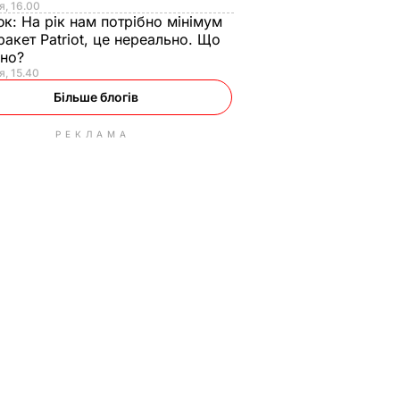
я, 16.00
юк:
На рік нам потрібно мінімум
ракет Patriot, це нереально. Що
ьно?
я, 15.40
Більше блогів
РЕКЛАМА