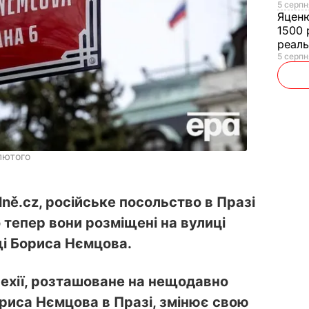
5 серпн
Яцен
1500 
реал
5 серпн
лютого
ně.cz, російське посольство в Празі
 тепер вони розміщені на вулиці
щі Бориса Нємцова.
Чехії, розташоване на нещодавно
риса Нємцова в Празі, змінює свою