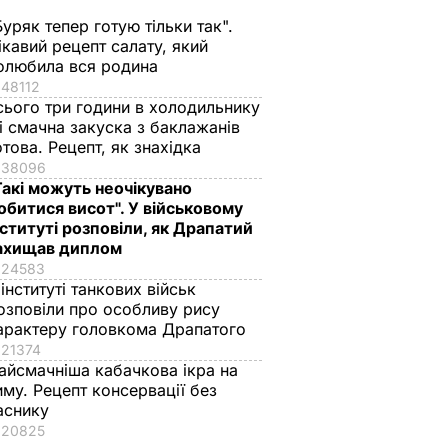
Буряк тепер готую тільки так".
ікавий рецепт салату, який
олюбила вся родина
48112
сього три години в холодильнику
 і смачна закуска з баклажанів
ла
отова. Рецепт, як знахідка
38096
сії на
Такі можуть неочікувано
ва
обитися висот". У військовому
Т
нституті розповіли, як Драпатий
ахищав диплом
24583
 інституті танкових військ
озповіли про особливу рису
арактеру головкома Драпатого
21374
айсмачніша кабачкова ікра на
иму. Рецепт консервації без
аснику
20825
краща
Марія Бурмака: Нам
Ніжні бельгійські