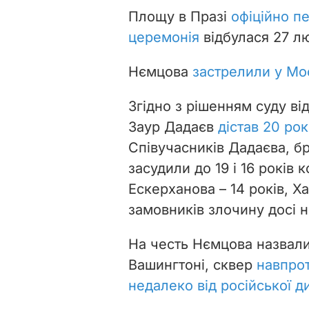
Площу в Празі
офіційно п
церемонія
відбулася 27 л
Нємцова
застрелили у Мо
Згідно з рішенням суду ві
Заур Дадаєв
дістав 20 ро
Співучасників Дадаєва, бр
засудили до 19 і 16 років 
Ескерханова – 14 років, Хам
замовників злочину досі н
На честь Нємцова назвал
Вашингтоні, сквер
навпрот
недалеко від російської д