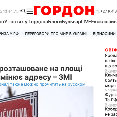
.54
$44.75
+27 КИЇВ
'ю
У гостях у Гордона
Блоги
Бульвар
LIVE
Ексклюзи
РИЗА У РФ
ПЕРЕГОВОРИ ПРО МИР В УКРАЇНІ
ВІДНОСИНИ
СВІЖ
Яров
шкіль
що во
 розташоване на площі
5 серпн
Клим
змінює адресу – ЗМІ
боять
риал также можно прочитать на русском
моря
5 серпня
Фурс
Та Р
5 серпн
Кобе
не за