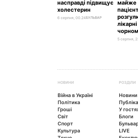
насправді підвищує
майже 
холестерин
пацієнт
розгул
6 серпня, 00.24
БУЛЬВАР
лікарні
чорном
5 серпня, 
НОВИНИ
РОЗДІЛИ
Війна в Україні
Новини
Політика
Публіка
Гроші
У гостя
Світ
Блоги
Спорт
Бульва
Культура
LIVE
Техно
Ексклю