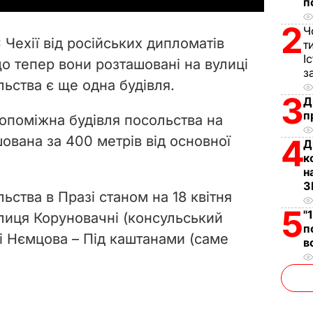
п
V
2
Ч
Чехії від російських дипломатів
т
i
І
о тепер вони розташовані на вулиці
з
льства є ще одна будівля.
d
3
Д
п
e
допоміжна будівля посольства на
ована за 400 метрів від основної
4
Д
o
к
н
З
ьства в Празі станом на 18 квітня
5
"
лиця Коруновачні (консульський
п
ощі Нємцова – Під каштанами (саме
в