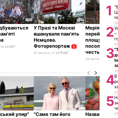
1
"
Ц
п
2
ідбуваються
У Празі та Москві
Мерія Праги
У
–
ам'яті
вшанували пам'ять
перейменува
г
ва
Нємцова.
площу біля
Фоторепортаж
посольства Ро
 14.29
СВІТ
3
"
честь Нємцо
27 лютого, 21.49
ПОДІЇ
д
24 лютого, 18.58
СВІ
і
з
4
В
р
х
5
Н
з
ч
йський упир"
"Саме там його
Названа най