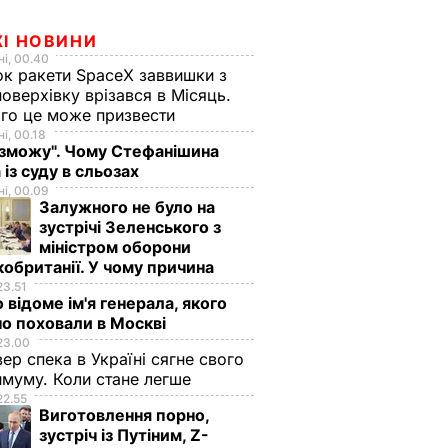
ЖІ НОВИНИ
і, 00.40
к ракети SpaceX заввишки з
поверхівку врізався в Місяць.
го це може призвести
і, 00.18
 зможу". Чому Стефанішина
 із суду в сльозах
і, 00.09
Залужного не було на
зустрічі Зеленського з
міністром оборони
обританії. У чому причина
23.51
 відоме ім'я генерала, якого
о поховали в Москві
23.00
вер спека в Україні сягне свого
муму. Коли стане легше
22.55
Виготовлення порно,
зустріч із Путіним, Z-