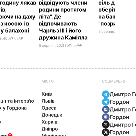
годину лякав
відвідують члени
сіль для конс
ів,
родини протягом
оберіть її – і
юючи на даху
літа". Де
на банках не
 з косою і в
відпочивають
"позриває"
у балахоні
Чарльз III і його
5 серпня, 19.25
БУЛЬ
дружина Камілла
23.40
БУЛЬВАР
5 серпня, 20.33
БУЛЬВАР
МІСТО
СОЦМЕРЕЖІ
Київ
Дмитро Г
ції та інтерв'ю
Львів
Гордон
х у Гордона
Одеса
Дмитро Г
Донецьк
Гордон
р
Харків
Дмитро Г
Дніпро
Гордон
зив
Маріуполь