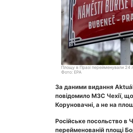
Площу в Празі перейменували 24 
Фото: ЕРА
За даними видання Aktuál
повідомило МЗС Чехії, що
Коруновачні, а не на пло
Російське посольство в 
перейменованій площі Бо