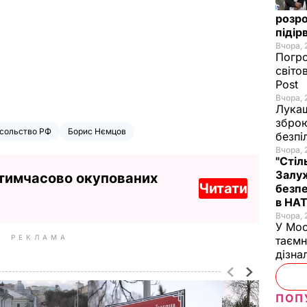
розро
підір
Вчора, 
Погро
світо
Post
Вчора, 
Лукаш
зброю
сольство РФ
Борис Нємцов
безпі
Вчора, 
"Стіл
Залуж
 тимчасово окупованих
Читати
безпе
в НА
Вчора, 
У Мос
РЕКЛАМА
таємн
дізна
ПОП