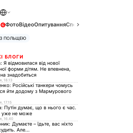
в
Фото
Відео
Опитування
Спецпроєкти
Війна в Укра
 З ПОЛЬЩЕЮ
І БЛОГИ
а:
Я відмовилася від нової
ної форми дітям. Не впевнена,
на знадобиться
я, 18.13
енко:
Російські танкери чомусь
ся йти додому з Мармурового
, 17.15
а:
Путін думає, що в нього є час.
Ф уже не може
я, 16.40
рник:
Думаєте – їдьте, вас ніхто
судить. Але...