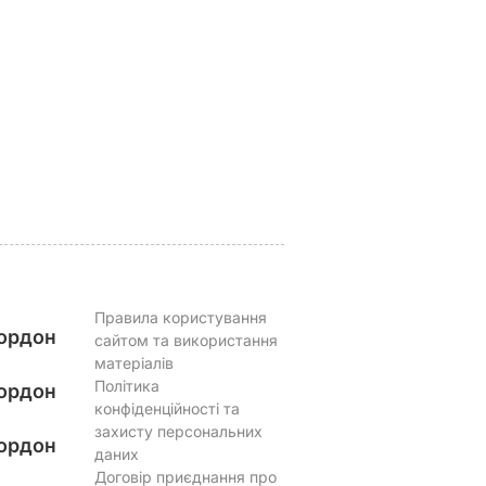
ервації,
кажуть, що буде
вафлі із
 кришки
важка зима, і я не
кисломолочного
знаю, що робити, бо в
сиру – ідеальні для
мене немає куди
чаювання. Рецепт з
їхати
точними
ВАР
пропорціями
5 серпня, 17.43
БУЛЬВАР
5 серпня, 16.39
БУЛЬВАР
Правила користування
ордон
сайтом та використання
матеріалів
Політика
ордон
конфіденційності та
захисту персональних
ордон
даних
Договір приєднання про