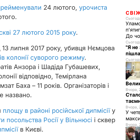
ерейменували
24 лютого,
урочиста
СВІ
ютого.
Сьогодн
Уламо
п'яти
скві 27 лютого 2015 року
.
До чо
Сьогодн
"Я не
д 13 липня 2017 року, убивця Нємцова
пішла
ків колонії суворого режиму
.
Сьогодн
атів Анзора і Шадіда Губашевих,
колонії відповідно, Темірлана
Велик
зат Баха – 11 років. Організаторів і
Вчора, 
е названо.
Стало
таємн
Вчора, 
и
площу в районі російської дипмісії
у
У чет
макси
и посольства Росії у Вільнюсі
і сквер
Вчора, 
ипмісії
в Києві.