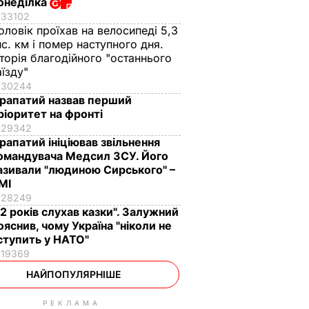
онеділка
33102
оловік проїхав на велосипеді 5,3
ис. км і помер наступного дня.
сторія благодійного "останнього
аїзду"
30244
рапатий назвав перший
ріоритет на фронті
29342
рапатий ініціював звільнення
омандувача Медсил ЗСУ. Його
азивали "людиною Сирського" –
МІ
28249
12 років слухав казки". Залужний
ояснив, чому Україна "ніколи не
ступить у НАТО"
19369
НАЙПОПУЛЯРНІШЕ
РЕКЛАМА