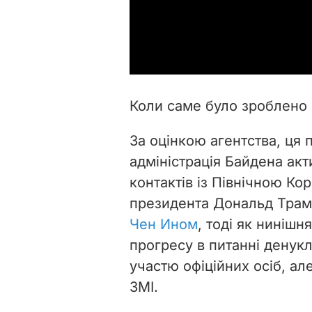
Коли саме було зроблено 
За оцінкою агентства, ця 
адміністрація Байдена ак
контактів із Північною К
президента Дональд Тра
Чен Ином
, тоді як нинішн
прогресу в питанні денук
участю офіційних осіб, ал
ЗМІ.