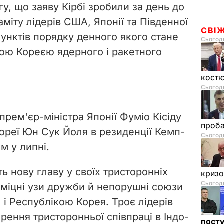
у, що заяву Кірбі зробили за день до
міту лідерів США, Японії та Південної
СВІ
пунктів порядку денного якого стане
Сьогодн
ною Кореєю ядерного і ракетного
костю
Сьогодн
рем'єр-міністра Японії Фуміо Кісіду
проб
Кореї Юн Сук Йоля в резиденції Кемп-
Сьогодн
м у липні.
ть нову главу у своїх тристоронніх
криз
Сьогодн
 міцні узи дружби й непорушні союзи
і Республікою Корея. Троє лідерів
рення тристоронньої співпраці в Індо-
посту