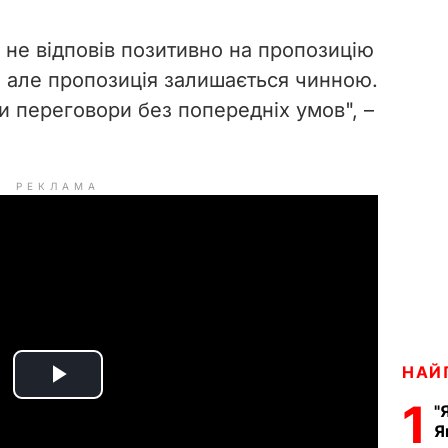
 не відповів позитивно на пропозицію
, але пропозиція залишається чинною.
ти переговори без попередніх умов", –
РЕКЛАМА
НАЙ
P
1
"
Я
l