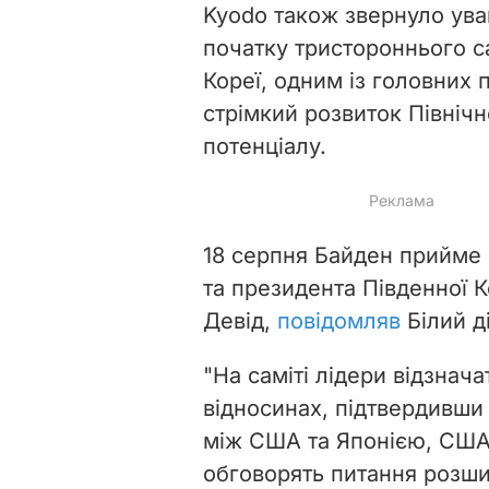
Kyodo також звернуло уваг
початку тристороннього са
Кореї, одним із головних 
стрімкий розвиток Північ
потенціалу.
18 серпня Байден прийме п
та президента Південної 
Девід,
повідомляв
Білий ді
"На саміті лідери відзнача
відносинах, підтвердивши
між США та Японією, США 
обговорять питання розши