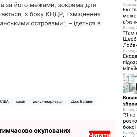
та за його межами, зокрема для
Сьогодн
Ексгл
шається, з боку КНДР, і зміцнення
може 
в'язн
еанськими островами", – ідеться в
Вчора, 
"Там 
Щерба
Лоба
Вчора, 
Ексде
підоз
мільй
Вчора, 
Ковал
США
саміт
денуклеаризація
Джо Байден
зброю
Вчора, 
"Я не
розпо
бокс
 тимчасово окупованих
Вчора, 
Читати