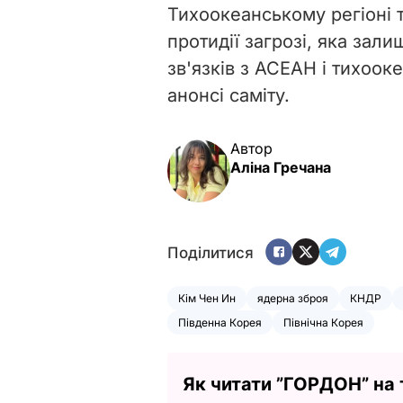
Тихоокеанському регіоні 
протидії загрозі, яка зали
зв'язків з АСЕАН і тихоок
анонсі саміту.
Автор
Аліна Гречана
Поділитися
Кім Чен Ин
ядерна зброя
КНДР
Південна Корея
Північна Корея
Як читати ”ГОРДОН” на