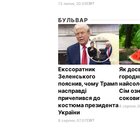
13 липня, 20.05
СВІТ
БУЛЬВАР
Екссоратник
Як дос
Зеленського
городн
пояснив, чому Трамп
найсол
насправді
Сім озн
причепився до
сокови
костюма президента
8 серпня, 
України
8 серпня, 07.07
СВІТ