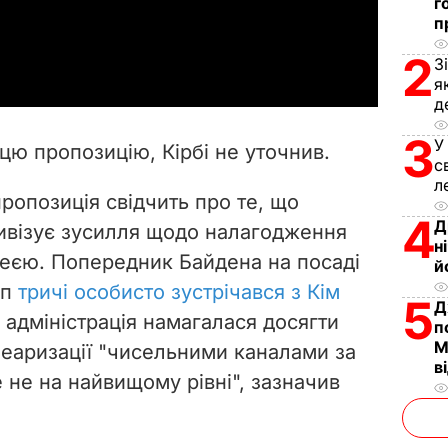
г
п
a
2
З
y
я
д
V
3
У
цю пропозицію, Кірбі не уточнив.
с
i
л
пропозиція свідчить про те, що
d
4
Д
тивізує зусилля щодо налагодження
н
e
ореєю. Попередник Байдена на посаді
й
мп
тричі особисто зустрічався з Кім
5
o
Д
я адміністрація намагалася досягти
п
М
леаризації "чисельними каналами за
в
е не на найвищому рівні", зазначив