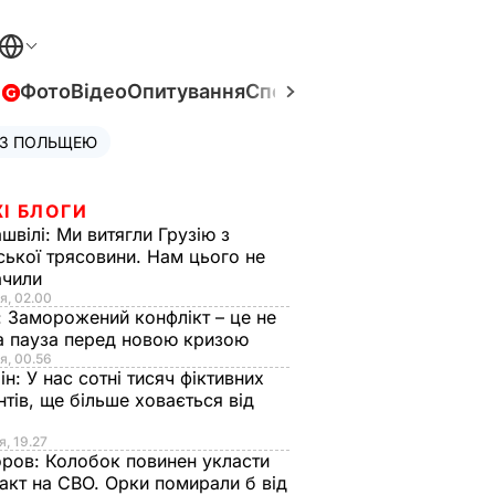
в
Фото
Відео
Опитування
Спецпроєкти
Війна в Укра
 З ПОЛЬЩЕЮ
І БЛОГИ
швілі:
Ми витягли Грузію з
ської трясовини. Нам цього не
ачили
я, 02.00
:
Заморожений конфлікт – це не
а пауза перед новою кризою
я, 00.56
ін:
У нас сотні тисяч фіктивних
нтів, ще більше ховається від
я, 19.27
оров:
Колобок повинен укласти
акт на СВО. Орки помирали б від