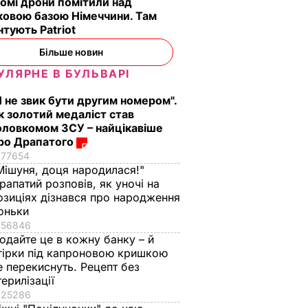
омі дрони помітили над
ковою базою Німеччини. Там
тують Patriot
Більше новин
УЛЯРНЕ В БУЛЬВАРІ
Я не звик бути другим номером".
к золотий медаліст став
оловкомом ЗСУ – найцікавіше
ро Драпатого
77654
Мішуня, доця народилася!"
рапатий розповів, як уночі на
озиціях дізнався про народження
оньки
56846
одайте це в кожну банку – й
гірки під капроновою кришкою
е перекиснуть. Рецепт без
терилізації
25286