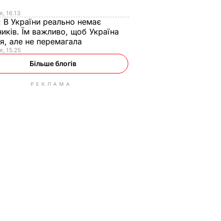
я
я, 16.13
:
В України реально немає
иків. Їм важливо, щоб Україна
я, але не перемагала
я, 15.25
Більше блогів
РЕКЛАМА