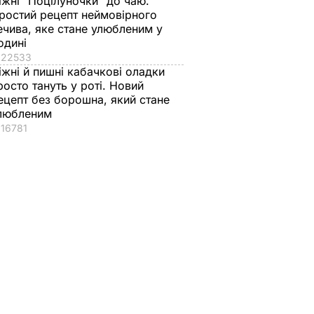
іжні "Поцілуночки" до чаю.
ростий рецепт неймовірного
ечива, яке стане улюбленим у
одині
22533
іжні й пишні кабачкові оладки
росто тануть у роті. Новий
ецепт без борошна, який стане
любленим
16781
аче
Гості думають, що
"Нічого нав'язувати
поки не
це закуска з
не буду". Драпатий
 мережу
ресторану. Як
розповів, яку
імки
приготувати ніжні
професію обрав йог
баклажанні
син
рулетики без зайвого
7 серпня, 19.28
БУЛЬВАР
жиру
ВАР
7 серпня, 20.16
БУЛЬВАР