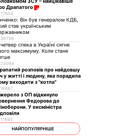
оловкомом ЗСУ – найцікавіше
ро Драпатого
77654
інченко:
Він був генералом КДБ,
кий став українським
ержавником
36738
 четвер спека в Україні сягне
вого максимуму. Коли стане
егше
23094
рапатий розповів про найдовшу
іч у житті і людину, яка порадила
ому виходити з "котла"
18487
жерело з ОП відкинуло
овернення Федорова до
іноборони. У ексміністра
ідповіли
17895
НАЙПОПУЛЯРНІШЕ