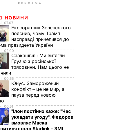
РЕКЛАМА
ЖІ НОВИНИ
і, 07.07
Екссоратник Зеленського
пояснив, чому Трамп
насправді причепився до
ма президента України
і, 02.00
Саакашвілі:
Ми витягли
Грузію з російської
трясовини. Нам цього не
ачили
і, 00.56
Юнус:
Заморожений
конфлікт – це не мир, а
пауза перед новою
ою
і, 00.51
"Ілон постійно каже: "Час
укладати угоду". Федоров
вмовляє Маска
питися щодо Starlink – ЗМІ