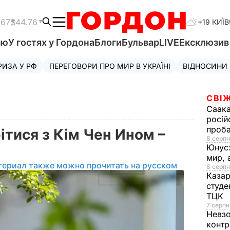
.67
$44.76
+19 КИЇВ
'ю
У гостях у Гордона
Блоги
Бульвар
LIVE
Ексклюзи
РИЗА У РФ
ПЕРЕГОВОРИ ПРО МИР В УКРАЇНІ
ВІДНОСИНИ
СВІЖ
Саака
росій
проб
ітися з Кім Чен Ином –
8 серпн
Юнус
мир, 
териал также можно прочитать на русском
8 серпн
Казар
студе
ТЦК
7 серпн
Невз
контр