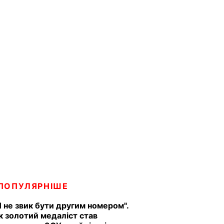
ПОПУЛЯРНІШЕ
Я не звик бути другим номером".
к золотий медаліст став