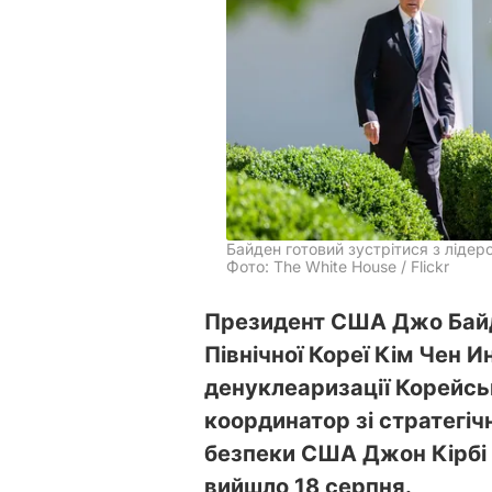
Байден готовий зустрітися з лідер
Фото: The White House / Flickr
Президент США Джо Байде
Північної Кореї Кім Чен 
денуклеаризації Корейсь
координатор зі стратегіч
безпеки США Джон Кірбі 
вийшло 18 серпня.