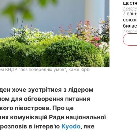
щаст
7 серпн
Левін
союзн
билас
7 серпн
ом КНДР "без попередніх умов", каже Кірбі
н хоче зустрітися з лідером
Ином для обговорення питання
кого півострова. Про це
них комунікацій Ради національної
розповів в інтерв'ю
Kyodo
, яке