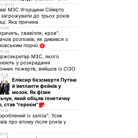
і, 00.27
аві МЗС Угорщини Сійярто
загрожувати до трьох років
иці. Яка причина
23.46
кричать, свавілля, кров".
чов розповів, як дивився з
новським порно
23.34
ржсекретар МЗС, якого
рюють у розкраданні
онних пожертв, вийшов із СІЗО
23.18
Еліксир безсмертя Путіна
й імпланти фейків у
мозок. Як фізик
ьчук, який обіцяв генетичну
, став "героєм"
22.53
 зроблений із заліза". Усик
вів про втому після років у
і
22.19