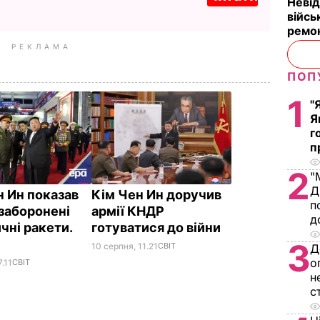
Невід
війсь
ремон
РЕКЛАМА
ПОП
1
"
Я
г
п
2
"
Д
н Ин показав
Кім Чен Ин доручив
п
заборонені
армії КНДР
д
чні ракети.
готуватися до війни
3
10 серпня, 11.21
СВІТ
Д
о
7.11
СВІТ
н
с