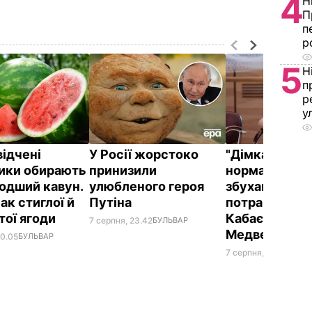
4
Н
П
п
р
5
Н
п
р
у
відчені
У Росії жорстоко
"Дімка був н
ики обирають
принизили
нормальний, 
одший кавун.
улюбленого героя
збухався". У
ак стиглої й
Путіна
потрапили зн
тої ягоди
Кабаєвої з
7 серпня, 23.42
БУЛЬВАР
Медведєвим
00.05
БУЛЬВАР
7 серпня, 20.39
БУЛЬ