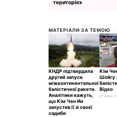
територіях
МАТЕРІАЛИ ЗА ТЕМОЮ
КНДР підтвердила
Кім Че
другий запуск
Шойгу 
міжконтинентальної
балісти
балістичної ракети.
Відео
Аналітики кажуть,
27 липня, 1
що Кім Чен Ин
запустив її зі своєї
садиби