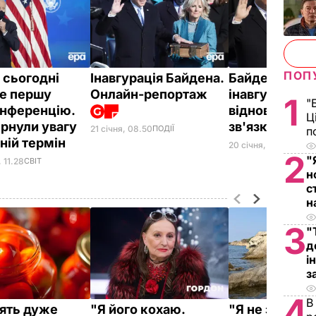
ПОП
 сьогодні
Інавгурація Байдена.
Байден на
е першу
Онлайн-репортаж
інавгурації: 
1
"
нференцію.
відновимо на
Ц
ернули увагу
зв'язки та с
21 січня, 08.50
ПОДІЇ
п
ізній термін
20 січня, 19.24
СВІТ
2
"
 11.28
СВІТ
н
с
н
3
"
д
і
з
4
В
ять дуже
"Я його кохаю.
"Я не здамся