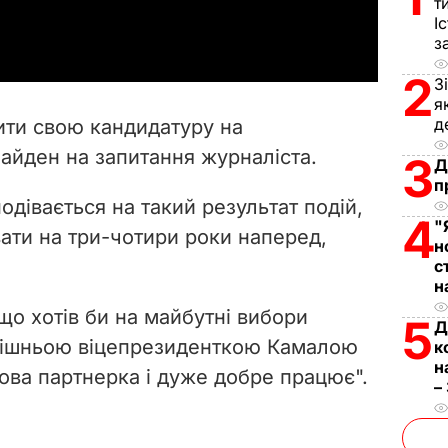
т
a
І
з
y
2
З
V
я
д
вити свою кандидатуру на
i
Байден на запитання журналіста.
3
Д
п
d
подівається на такий результат подій,
4
"
e
ати на три-
чотири
роки наперед,
н
с
o
н
що хотів би на майбутні вибори
5
Д
инішньою віцепрезиденткою Камалою
к
н
дова партнерка і дуже добре працює".
–