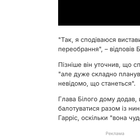
"Так, я сподіваюся виста
переобрання", – відповів 
Пізніше він уточнив, що с
"але дуже складно планув
невідомо, що станеться".
Глава Білого дому додав, 
балотуватися разом із н
Гарріс, оскільки "вона чу