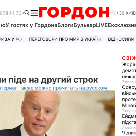
.67
$44.76
+30 КИЇВ
'ю
У гостях у Гордона
Блоги
Бульвар
LIVE
Ексклюзи
РИЗА У РФ
ПЕРЕГОВОРИ ПРО МИР В УКРАЇНІ
ВІДНОСИНИ
СВІ
Жорі
демот
нижч
чи піде на другий строк
7 серпн
Совс
атериал также можно прочитать на русском
війсь
проте
Міно
7 серпн
Ейдм
підст
7 серпн
Чепи