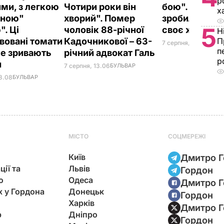
р
ми, з легкою
Чотири роки він
бою". Саліва
х
еною"
хворий". Помер
зробила заяв
5
". Ці
чоловік 88-річної
своє життя
Н
П
вовані томати
Кадочникової – 63-
7 серпня, 12.16
БУЛЬВ
п
не зривають
річний адвокат Галь
р
и
7 серпня, 13.06
БУЛЬВАР
13.08
БУЛЬВАР
МІСТО
СОЦМЕРЕЖІ
Київ
Дмитро Г
ції та
Львів
Гордон
ю
Одеса
Дмитро Г
х у Гордона
Донецьк
Гордон
Харків
Дмитро Г
р
Дніпро
Гордон