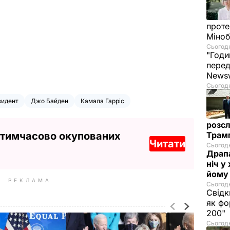
проте
Міно
Сьогодн
"Годи
перед
News
Сьогодн
зидент
Джо Байден
Камала Гарріс
розсл
 тимчасово окупованих
Трамп
Читати
Сьогодн
Драпа
ніч у
йому 
РЕКЛАМА
Сьогодн
Свідк
як фо
200"
Сьогодн