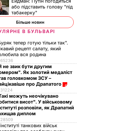
Ейдман:
Путін погодиться
або підставить голову "під
табакерку"
Більше новин
УЛЯРНЕ В БУЛЬВАРІ
Ми
Буряк тепер готую тільки так".
ші
ікавий рецепт салату, який
оюзи
олюбила вся родина
65236
Я не звик бути другим
омером". Як золотий медаліст
тав головкомом ЗСУ –
айцікавіше про Драпатого
31224
Такі можуть неочікувано
обитися висот". У військовому
нституті розповіли, як Драпатий
ахищав диплом
28509
 інституті танкових військ
 без
Денисенко
"У неї сталеві