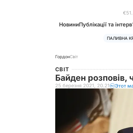
€51
Новини
Публікації та інтерв
ПАЛИВНА К
Гордон
Світ
СВІТ
Байден розповів, 
25 березня 2021, 20.21
Этот м