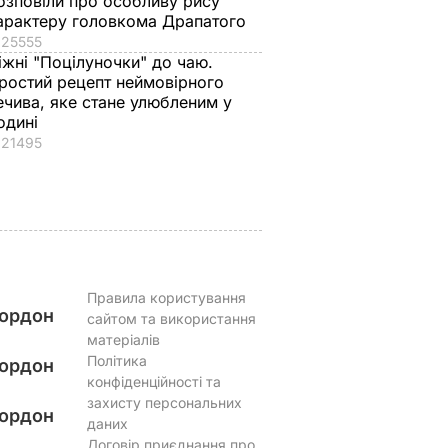
озповіли про особливу рису
нчук
пояснила, чому
нерви". Драпатий –
арактеру головкома Драпатого
у про
поспішає до осені
вперше відверто пр
25555
вийти заміж за
стосунки з
іжні "Поцілуночки" до чаю.
ростий рецепт неймовірного
обранця, який змінив
дружиною
АР
ечива, яке стане улюбленим у
прізвище
7 серпня, 11.19
БУЛЬВАР
одині
7 серпня, 11.45
БУЛЬВАР
21495
Правила користування
ордон
сайтом та використання
матеріалів
Політика
ордон
конфіденційності та
захисту персональних
ордон
даних
Договір приєднання про