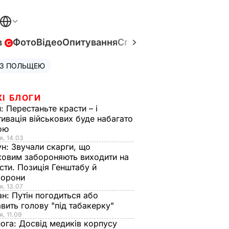
в
Фото
Відео
Опитування
Спецпроєкти
Війна в Укр
 З ПОЛЬЩЕЮ
ЖІ БЛОГИ
н:
Перестаньте красти – і
ивація військових буде набагато
ою
я, 14.03
ун:
Звучали скарги, що
ковим забороняють виходити на
сти. Позиція Генштабу й
борони
я, 13.07
ан:
Путін погодиться або
авить голову "під табакерку"
я, 11.09
нога:
Досвід медиків корпусу