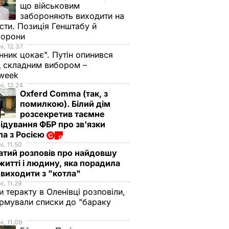
що військовим
забороняють виходити на
сти. Позиція Генштабу й
борони
і, 12.37
нник цокає". Путін опинився
 складним вибором –
week
і, 12.24
Oxferd Comma (так, з
помилкою). Білий дім
розсекретив таємне
ідування ФБР про зв'язки
а з Росією
і, 11.50
тий розповів про найдовшу
 житті і людину, яка порадила
виходити з "котла"
і, 11.29
и теракту в Оленівці розповіли,
рмували списки до "бараку
і, 11.09