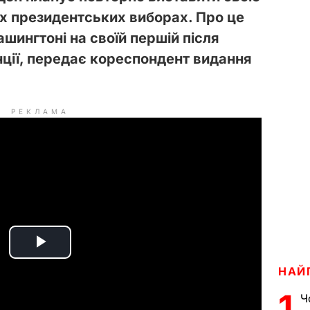
х президентських виборах. Про це
ашингтоні на своїй першій після
ції,
передає кореспондент видання
РЕКЛАМА
P
НАЙ
l
1
Ч