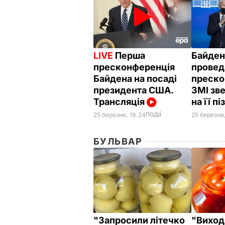
LIVE
Перша
Байден
пресконференція
провед
Байдена на посаді
преско
президента США.
ЗМІ зв
Трансляція
на її п
25 березня,
25 березня, 19.24
ПОДІЇ
БУЛЬВАР
"Запросили літечко
"Виход