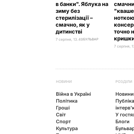
в банки". Яблука на
смачни
зиму без
"кваш
стерилізації –
ноткою
смачно, як у
консер
дитинстві
точно 
кришк
7 серпня, 13.49
БУЛЬВАР
7 серпня, 
НОВИНИ
РОЗДІЛИ
Війна в Україні
Новини
Політика
Публіка
Гроші
інтерв'
Світ
У гостя
Спорт
Блоги
Культура
Бульва