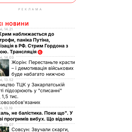
РЕКЛАМА
ЖІ НОВИНИ
і, 14.21
Крим наближається до
трофи, паніка Путіна,
ізація в РФ. Стрим Гордона з
ою. Трансляція
і, 14.03
Жорін:
Перестаньте красти
– і демотивація військових
буде набагато нижчою
і, 13.52
ництво ТЦК у Закарпатській
ті підозрюють у "списанні"
 1,5 тис.
ковозобов'язаних
і, 13.19
аль, не балістика. Поки що". У
і прогримів вибух. Що відомо
і, 13.07
Совсун:
Звучали скарги,