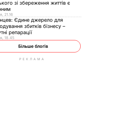
ького зі збереження життів є
інним
я, 21.16
нцев:
Єдине джерело для
одування збитків бізнесу –
тні репарації
я, 18.45
Більше блогів
РЕКЛАМА