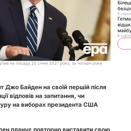
Білец
безц
6 серпн
Гетма
відшк
майбу
6 серпн
ив на посаду 20 січня 2021 року, за чотири роки
 Джо Байден на своїй першій після
ії відповів на запитання, чи
туру на виборах президента США
ен планує повторно виставити свою