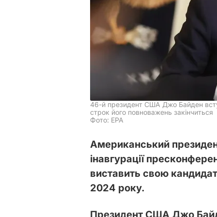
46-й президент США Джо Байден вступ
строк його повноважень закінчиться
Фото: ЕРА
Американський президент
інавгурації пресконференц
виставить свою кандида
2024 року.
Президент США Джо Байд