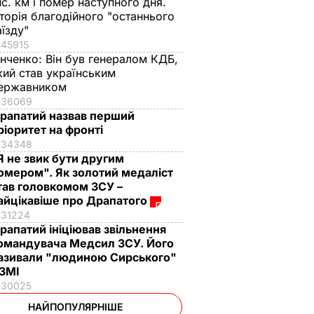
ис. км і помер наступного дня.
сторія благодійного "останнього
аїзду"
45915
інченко:
Він був генералом КДБ,
кий став українським
ержавником
36069
рапатий назвав перший
ріоритет на фронті
34348
Я не звик бути другим
омером". Як золотий медаліст
тав головкомом ЗСУ –
айцікавіше про Драпатого
31224
рапатий ініціював звільнення
омандувача Медсил ЗСУ. Його
азивали "людиною Сирського"
 ЗМІ
30025
НАЙПОПУЛЯРНІШЕ