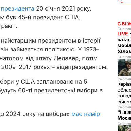
 президента
20 січня 2021 року.
м був 45-й президент США,
СВІ
Трамп.
Сьогодн
LIVE
катас
в найстаршим президентом в історії
мобіл
він займається політикою. У 1973–
Узлов
натором від штату Делавер, потім
Сьогодн
у 2009–2017 роках – віцепрезидентом.
Сьогодн
ибори у США заплановано на 5
Керів
удуть 60-ті президентські вибори в
облас
понад
війсь
Сьогодн
"На ж
що 2024 року
на виборах
має намір
Москв
Сьогодн