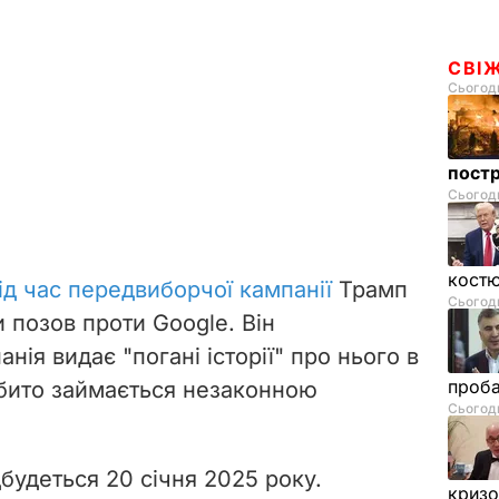
СВІ
Сьогодн
пост
Сьогодн
костю
ід час передвиборчої кампанії
Трамп
Сьогодн
 позов проти Google. Він
нія видає "погані історії" про нього в
проб
ібито займається незаконною
Сьогодн
дбудеться 20 січня 2025 року.
криз