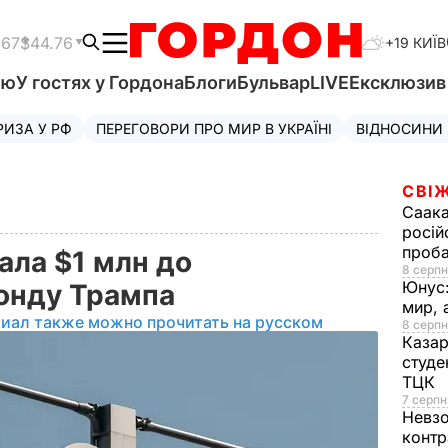
.67
$44.76
+19 КИЇВ
'ю
У гостях у Гордона
Блоги
Бульвар
LIVE
Ексклюзи
РИЗА У РФ
ПЕРЕГОВОРИ ПРО МИР В УКРАЇНІ
ВІДНОСИНИ
СВІЖ
Саака
росій
проб
ала $1 млн до
8 серпн
Юнус
фонду Трампа
мир, 
риал также можно прочитать на русском
8 серпн
Казар
студе
ТЦК
7 серпн
Невз
контр