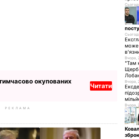
Сьогодн
посту
Сьогодн
Ексгл
може 
в'язн
Вчора, 
"Там 
Щерба
Лоба
 тимчасово окупованих
Вчора, 
Читати
Ексде
підоз
мільй
Вчора, 
РЕКЛАМА
Ковал
зброю