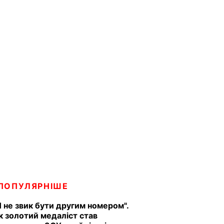
ПОПУЛЯРНІШЕ
Я не звик бути другим номером".
к золотий медаліст став