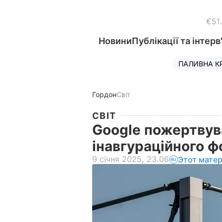
€51
Новини
Публікації та інтерв
ПАЛИВНА К
Гордон
Світ
СВІТ
Google пожертвув
інавгураційного 
9 січня 2025, 23.06
Этот мате