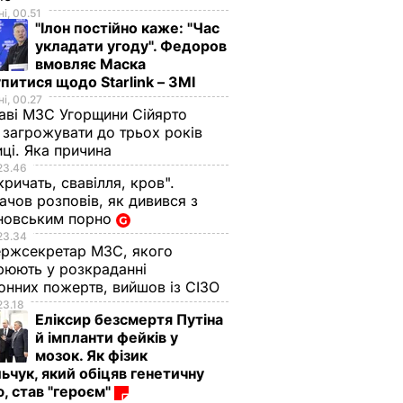
і, 00.51
"Ілон постійно каже: "Час
укладати угоду". Федоров
вмовляє Маска
питися щодо Starlink – ЗМІ
і, 00.27
аві МЗС Угорщини Сійярто
загрожувати до трьох років
иці. Яка причина
23.46
кричать, свавілля, кров".
чов розповів, як дивився з
новським порно
23.34
ржсекретар МЗС, якого
рюють у розкраданні
онних пожертв, вийшов із СІЗО
23.18
Еліксир безсмертя Путіна
й імпланти фейків у
мозок. Як фізик
ьчук, який обіцяв генетичну
, став "героєм"