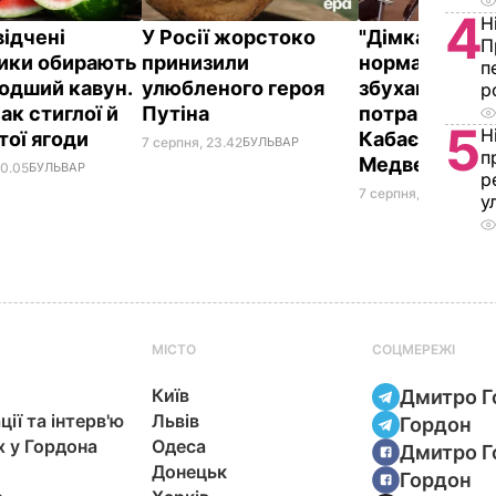
4
Н
відчені
У Росії жорстоко
"Дімка був н
П
ики обирають
принизили
нормальний, 
п
одший кавун.
улюбленого героя
збухався". У
р
ак стиглої й
Путіна
потрапили зн
5
Н
тої ягоди
Кабаєвої з
7 серпня, 23.42
БУЛЬВАР
п
Медведєвим
00.05
БУЛЬВАР
р
7 серпня, 20.39
БУЛЬ
у
МІСТО
СОЦМЕРЕЖІ
Київ
Дмитро Г
ції та інтерв'ю
Львів
Гордон
х у Гордона
Одеса
Дмитро Г
Донецьк
Гордон