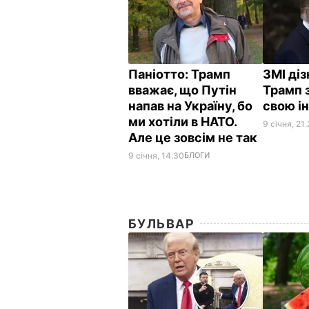
Паніотто:
Трамп
ЗМІ діз
вважає, що Путін
Трамп 
напав на Україну, бо
свою і
ми хотіли в НАТО.
9 січня, 21
Але це зовсім не так
9 січня, 14.30
БЛОГИ
БУЛЬВАР