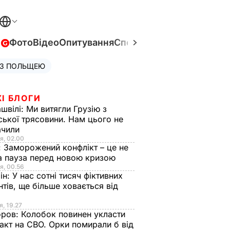
в
Фото
Відео
Опитування
Спецпроєкти
Війна в Укра
 З ПОЛЬЩЕЮ
І БЛОГИ
швілі:
Ми витягли Грузію з
ської трясовини. Нам цього не
ачили
я, 02.00
:
Заморожений конфлікт – це не
а пауза перед новою кризою
я, 00.56
ін:
У нас сотні тисяч фіктивних
нтів, ще більше ховається від
я, 19.27
оров:
Колобок повинен укласти
акт на СВО. Орки помирали б від