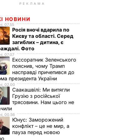
РЕКЛАМА
ЖІ НОВИНИ
і, 07.55
Росія вночі вдарила по
Києву та області. Серед
загиблих – дитина, є
раждалі. Фото
і, 07.07
Екссоратник Зеленського
пояснив, чому Трамп
насправді причепився до
ма президента України
і, 02.00
Саакашвілі:
Ми витягли
Грузію з російської
трясовини. Нам цього не
ачили
і, 00.56
Юнус:
Заморожений
конфлікт – це не мир, а
пауза перед новою
ою