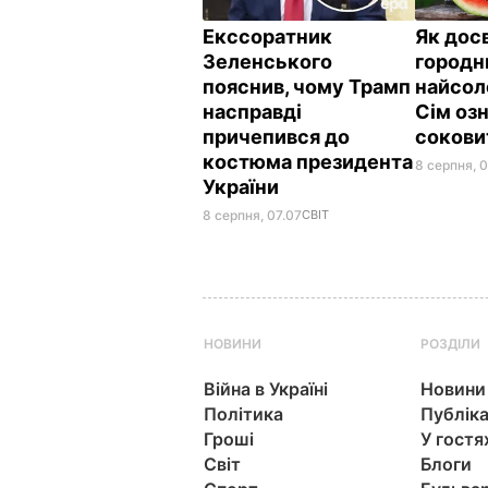
Екссоратник
Як дос
Зеленського
городн
пояснив, чому Трамп
найсол
насправді
Сім озн
причепився до
сокови
костюма президента
8 серпня, 
України
8 серпня, 07.07
СВІТ
НОВИНИ
РОЗДІЛИ
Війна в Україні
Новини
Політика
Публіка
Гроші
У гостя
Світ
Блоги