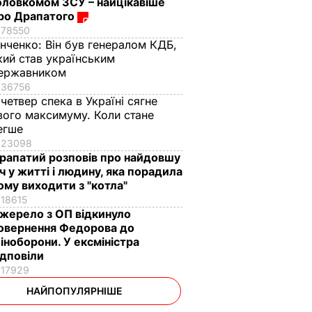
оловкомом ЗСУ – найцікавіше
ро Драпатого
78550
інченко:
Він був генералом КДБ,
кий став українським
ержавником
36756
 четвер спека в Україні сягне
вого максимуму. Коли стане
егше
23098
рапатий розповів про найдовшу
іч у житті і людину, яка порадила
ому виходити з "котла"
18615
жерело з ОП відкинуло
овернення Федорова до
іноборони. У ексміністра
ідповіли
17929
НАЙПОПУЛЯРНІШЕ