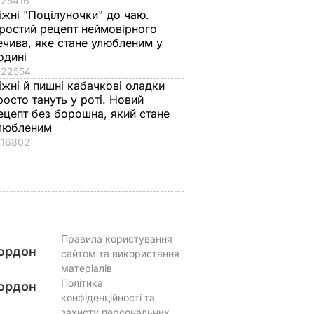
25416
іжні "Поцілуночки" до чаю.
аче
Гості думають, що
"Нічого нав'язувати
ростий рецепт неймовірного
поки не
це закуска з
не буду". Драпатий
ечива, яке стане улюбленим у
 мережу
ресторану. Як
розповів, яку
одині
імки
приготувати ніжні
професію обрав йог
22554
іжні й пишні кабачкові оладки
баклажанні
син
росто тануть у роті. Новий
рулетики без зайвого
7 серпня, 19.28
БУЛЬВАР
ецепт без борошна, який стане
жиру
ВАР
любленим
7 серпня, 20.16
БУЛЬВАР
16802
Правила користування
ордон
сайтом та використання
матеріалів
Політика
ордон
конфіденційності та
захисту персональних