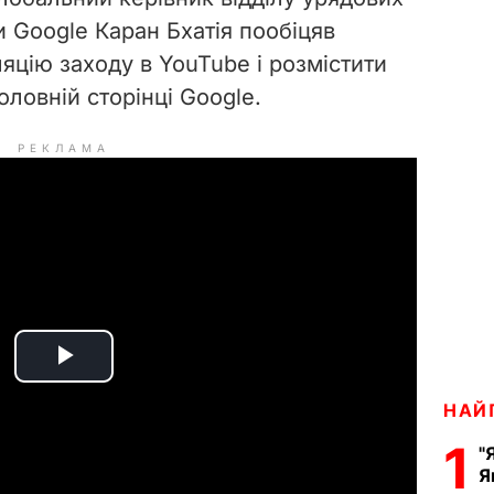
и Google Каран Бхатія пообіцяв
яцію заходу в YouTube і розмістити
оловній сторінці Google.
РЕКЛАМА
P
НАЙ
l
1
"
a
Я