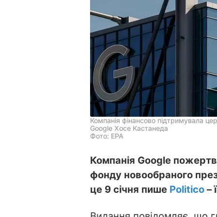
Компанія фінансово підтримувала цер
Google Хосе Кастанеда
Фото: EPA
Компанія Google пожертв
фонду новообраного пре
це 9 січня пише
Politico
– 
Видання повідомляє, що г