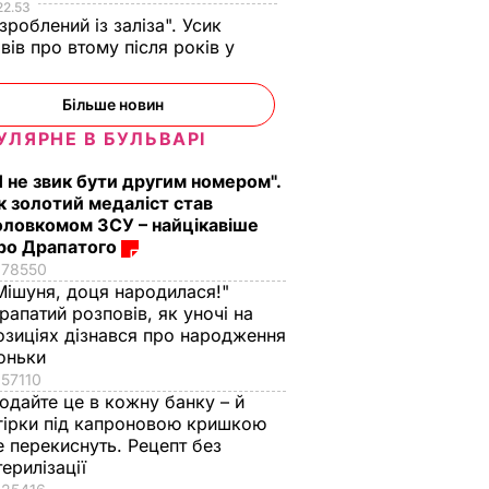
22.53
 зроблений із заліза". Усик
вів про втому після років у
і
Більше новин
УЛЯРНЕ В БУЛЬВАРІ
Я не звик бути другим номером".
к золотий медаліст став
оловкомом ЗСУ – найцікавіше
ро Драпатого
78550
Мішуня, доця народилася!"
рапатий розповів, як уночі на
озиціях дізнався про народження
оньки
57110
одайте це в кожну банку – й
гірки під капроновою кришкою
е перекиснуть. Рецепт без
терилізації