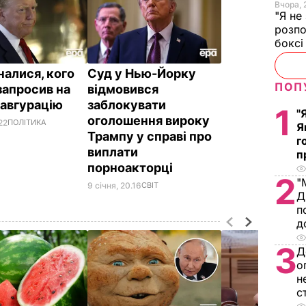
Вчора, 
"Я не
розпо
бокс
налися, кого
Суд у Нью-Йорку
ПОП
запросив на
відмовився
навгурацію
заблокувати
1
"
оголошення вироку
.22
ПОЛІТИКА
Я
Трампу у справі про
г
виплати
п
порноакторці
2
"
9 січня, 20.16
СВІТ
Д
п
д
3
Д
о
н
с