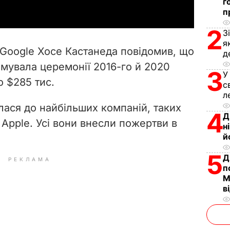
г
п
y
2
З
V
я
 Google Хосе Кастанеда повідомив, що
д
i
имувала церемонії 2016-го й 2020
3
У
о $285 тис.
d
с
л
e
лася до найбільших компаній, таких
4
Д
 Apple. Усі вони внесли пожертви в
н
o
й
5
Д
РЕКЛАМА
п
М
в