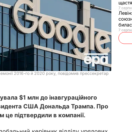
щаст
7 серпн
Левін
союзн
билас
7 серпн
емонії 2016-го й 2020 року, повідомив прессекретар
увала $1 млн до інавгураційного
зидента США Дональда Трампа. Про
їм це підтвердили в компанії.
лобальний керівник відділу урядових