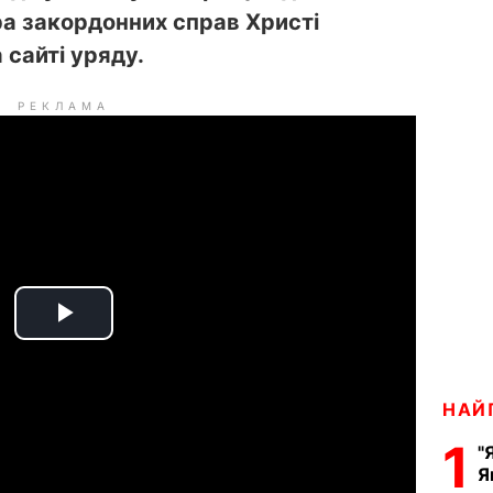
ра закордонних справ Христі
 сайті уряду.
РЕКЛАМА
P
l
НАЙ
a
1
"
Я
y