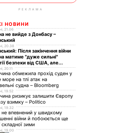
РЕКЛАМА
ЖІ НОВИНИ
і, 21.06
на не вийде з Донбасу –
нський
і, 20.38
ський: Після закінчення війни
на матиме "дуже сильні"
тії безпеки від США, але...
і, 20.11
чина обмежила прохід суден у
 море на тлі атак на
вельні судна – Bloomberg
і, 19.52
чина ризикує залишити Європу
азу взимку – Politico
і, 19.32
 не впевнений у швидкому
шенні війни й побоюється ще
ї складної зими
і, 19.00