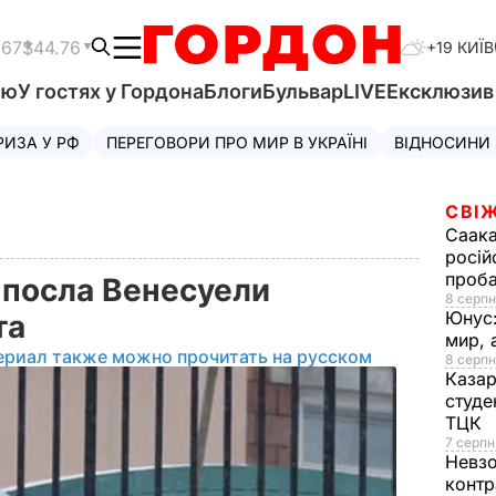
.67
$44.76
+19 КИЇВ
'ю
У гостях у Гордона
Блоги
Бульвар
LIVE
Ексклюзи
РИЗА У РФ
ПЕРЕГОВОРИ ПРО МИР В УКРАЇНІ
ВІДНОСИНИ
СВІЖ
Саака
росій
проб
 посла Венесуели
8 серпн
Юнус
та
мир, 
ериал также можно прочитать на русском
8 серпн
Казар
студе
ТЦК
7 серпн
Невз
контр