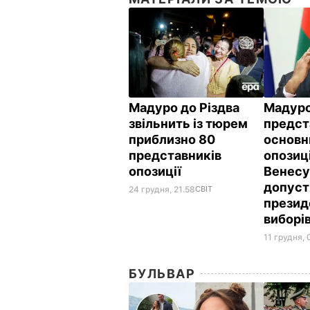
Мадуро до Різдва
Мадуро
звільнить із тюрем
предст
приблизно 80
основн
представників
опозиці
опозиції
Венесу
допуст
24 грудня, 21.58
СВІТ
презид
виборів
11 грудня, 
БУЛЬВАР