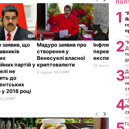
ПОП
1
"
Я
г
п
2
"
 заявив, що
Мадуро заявив про
Інфляція у Ве
Д
авників
створення у
перевищила 
п
их
Венесуелі власної
експерт
д
йних партій у
криптовалюти
22 листопада, 21.20
С
3
елі не
Д
4 грудня, 00.15
СВІТ
о
ять до
н
ентських
с
 у 2018 році
4
08.32
СВІТ
"
Я
с
5
Г