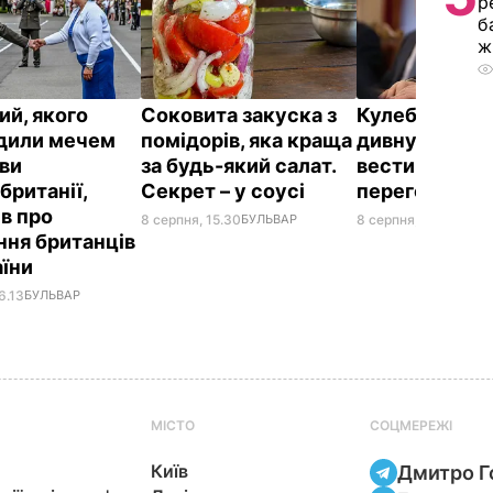
р
б
ж
ий, якого
Соковита закуска з
Кулеба розпо
дили мечем
помідорів, яка краща
дивну манеру
ви
за будь-який салат.
вести телефо
британії,
Секрет – у соусі
переговори
ів про
8 серпня, 15.30
БУЛЬВАР
8 серпня, 10.25
СВІТ
ння британців
аїни
6.13
БУЛЬВАР
МІСТО
СОЦМЕРЕЖІ
Київ
Дмитро Г