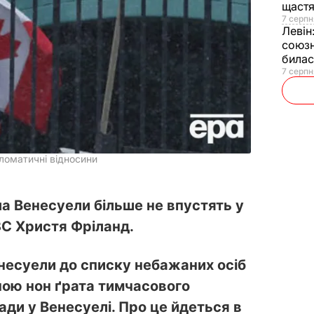
щаст
7 серпн
Левін
союзн
билас
7 серпн
ломатичні відносини
а Венесуели більше не впустять у
ЗС Христя Фріланд.
несуели до списку небажаних осіб
ною нон
ґ
рата тимчасового
ади у Венесуелі. Про це йдеться в