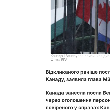
Канада і Венесуела припинили дип
Фото: ЕРА
Відкликаного раніше посл
Канаду, заявила глава М
Канада занесла посла Ве
через оголошення персо
повіреного у справах Кан