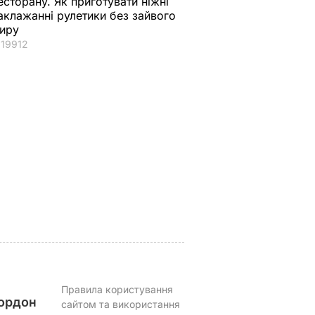
есторану. Як приготувати ніжні
аклажанні рулетики без зайвого
иру
19912
вів про
Кулеба пояснив,
Як досвідчені
 Путіна
чому Трамп
городники обирают
нні
насправді
найсолодший кавун
причепився до
Сім ознак стиглої й
костюма
соковитої ягоди
Зеленського
8 серпня, 00.05
БУЛЬВАР
8 серпня, 07.07
СВІТ
Правила користування
ордон
сайтом та використання