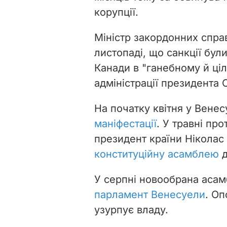
корупції.
Міністр закордонних спра
листопаді, що санкції бул
Канади в "ганебному й ці
адміністрації президента
На початку квітня у Вене
маніфестації
. У травні пр
президент країни Нікола
конституційну асамблею
д
У серпні новообрана аса
парламент Венесуели
. Оп
узурпує владу.