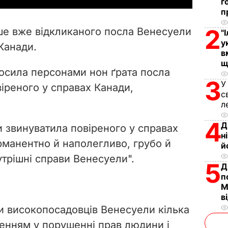
г
п
V
2
ше вже відкликаного посла Венесуели
"
i
у
Канади.
в
d
щ
лосила персонами нон
ґ
рата посла
3
У
e
віреного у справах Канади,
с
л
o
4
Д
 звинуватила повіреного у справах
н
ерманентно й наполегливо, грубо й
й
утрішні справи Венесуели".
5
Д
п
М
в
ти високопосадовців Венесуели кілька
ченням у порушенні прав людини і