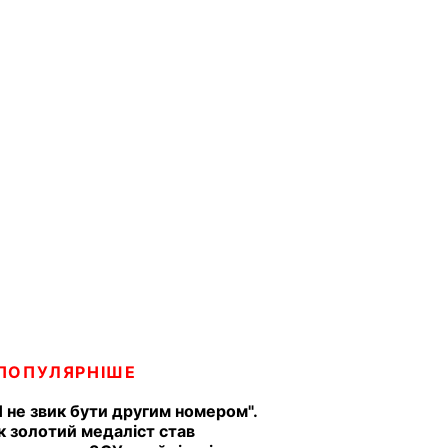
ПОПУЛЯРНІШЕ
Я не звик бути другим номером".
к золотий медаліст став