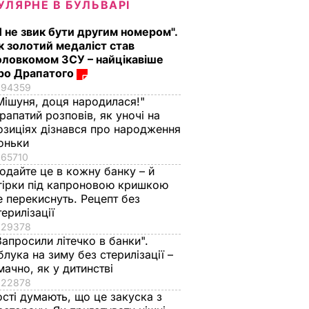
УЛЯРНЕ В БУЛЬВАРІ
Я не звик бути другим номером".
к золотий медаліст став
оловкомом ЗСУ – найцікавіше
ро Драпатого
94359
Мішуня, доця народилася!"
несуелі
Росія і ще три країни
рапатий розповів, як уночі на
4000% –
бойкотували зустріч
озиціях дізнався про народження
ООН щодо
оньки
Венесуели
65710
ВІТ
одайте це в кожну банку – й
14 листопада, 09.35
СВІТ
гірки під капроновою кришкою
е перекиснуть. Рецепт без
терилізації
29378
Запросили літечко в банки".
блука на зиму без стерилізації –
мачно, як у дитинстві
22878
ості думають, що це закуска з