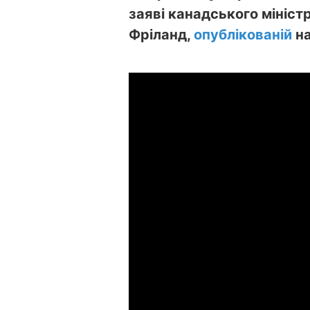
заяві канадського мініст
Фріланд,
опублікованій
на