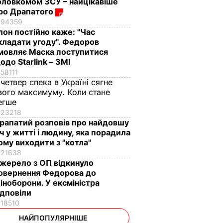
оловкомом ЗСУ – найцікавіше
ро Драпатого
94359
Ілон постійно каже: "Час
кладати угоду". Федоров
мовляє Маска поступитися
одо Starlink – ЗМІ
58111
 четвер спека в Україні сягне
вого максимуму. Коли стане
егше
23218
рапатий розповів про найдовшу
іч у житті і людину, яка порадила
ому виходити з "котла"
21638
жерело з ОП відкинуло
овернення Федорова до
іноборони. У ексміністра
ідповіли
18510
НАЙПОПУЛЯРНІШЕ