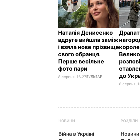
Наталія Денисенко
Драпат
вдруге вийшла заміж
нагоро
і взяла нове прізвище
короле
свого обранця.
Велико
Перше весільне
розпов
фото пари
ставле
до Укр
8 серпня, 16.27
БУЛЬВАР
8 серпня, 1
НОВИНИ
РОЗДІЛИ
Війна в Україні
Новини