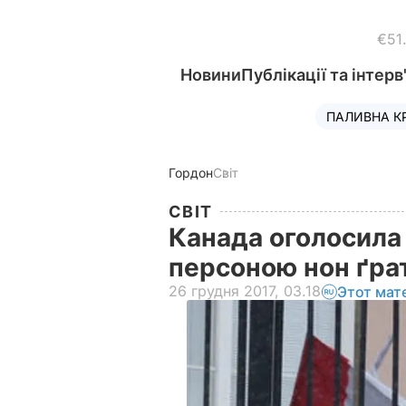
€51
Новини
Публікації та інтерв
ПАЛИВНА К
Гордон
Світ
СВІТ
Канада оголосила
персоною нон ґра
26 грудня 2017, 03.18
Этот мат