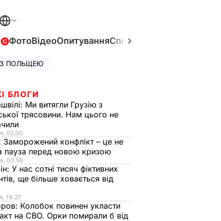
в
Фото
Відео
Опитування
Спецпроєкти
Війна в Укра
 З ПОЛЬЩЕЮ
І БЛОГИ
швілі:
Ми витягли Грузію з
ської трясовини. Нам цього не
ачили
я, 02.00
:
Заморожений конфлікт – це не
а пауза перед новою кризою
я, 00.56
ін:
У нас сотні тисяч фіктивних
нтів, ще більше ховається від
я, 19.27
оров:
Колобок повинен укласти
акт на СВО. Орки помирали б від