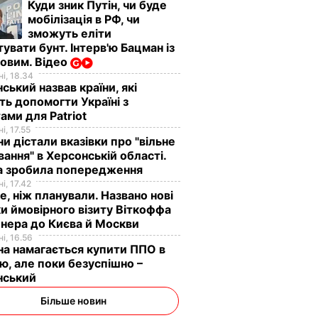
Куди зник Путін, чи буде
мобілізація в РФ, чи
зможуть еліти
увати бунт. Інтерв'ю Бацман із
овим. Відео
і, 18.34
ський назвав країни, які
ь допомогти Україні з
ами для Patriot
і, 17.55
ни дістали вказівки про "вільне
ання" в Херсонській області.
а зробила попередження
і, 17.42
е, ніж планували. Названо нові
и ймовірного візиту Віткоффа
нера до Києва й Москви
і, 16.56
на намагається купити ППО в
лю, але поки безуспішно –
нський
Більше новин