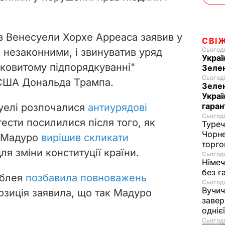
в Венесуели Хорхе Арреаса заявив у
СВІ
Сьогодн
и незаконними, і звинуватив уряд
Украї
лковитому підпорядкуванні"
Зеле
Сьогодн
 США Дональда Трампа.
Зелен
Украї
гаран
суелі розпочалися
антиурядові
Сьогодн
отести посилилися після того, як
Туреч
Чорне
с Мадуро
вирішив скликати
торго
ля зміни конституції країни.
Сьогодн
Німеч
без г
мблея
позбавила повноважень
Сьогодн
Вучич
озиція заявила, що так Мадуро
завер
одніє
Сьогодн