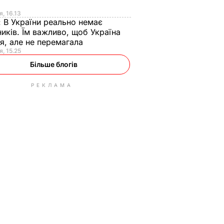
я
я, 16.13
:
В України реально немає
иків. Їм важливо, щоб Україна
я, але не перемагала
я, 15.25
Більше блогів
РЕКЛАМА