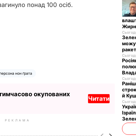
загинуло понад 100 осіб.
влашт
Жирн
Сьогодн
Зелен
можут
ракет
Сьогодн
Росія
полюв
Влад
персона нон ґрата
Сьогодн
Раніш
строк
 тимчасово окупованих
й Куш
Читати
Сьогодн
Украї
Ізраї
Зеле
РЕКЛАМА