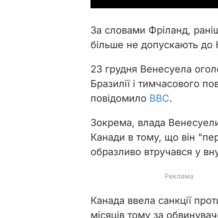
За словами Фріланд, рані
більше не допускають до 
23 грудня Венесуела ого
Бразилії і тимчасового по
повідомило
ВВС
.
Зокрема, влада Венесуели
Канади в тому, що він "п
образливо втручався у вн
Канада ввела санкції про
місяців тому за обвинува