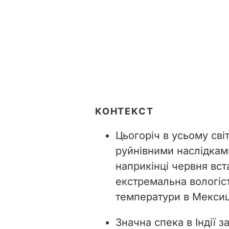
КОНТЕКСТ
Цьогоріч в усьому сві
руйнівними наслідкам
наприкінці червня вс
екстремальна вологіст
температури в Мексиц
Значна спека в Індії