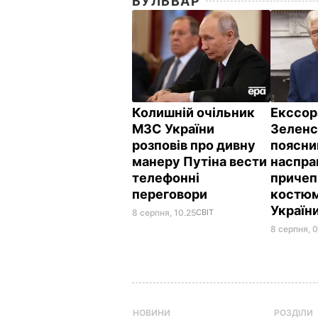
БУЛЬВАР
Колишній очільник
Екссор
МЗС України
Зеленс
розповів про дивну
поясни
манеру Путіна вести
наспра
телефонні
причеп
переговори
костюм
Україн
8 серпня, 10.25
СВІТ
8 серпня, 0
НОВИНИ
РОЗДІЛИ