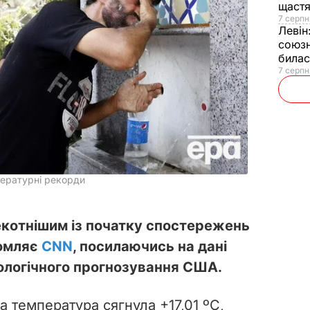
щаст
7 серпн
Левін
союзн
билас
7 серпн
пературні рекорди
екотнішим із початку спостережень
домляє
CNN
, посилаючись на дані
ологічного прогнозування США.
 температура сягнула +17,01 ºС,