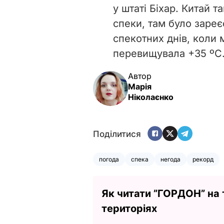
у штаті Біхар. Китай 
спеки, там було зареє
спекотних днів, коли
перевищувала +35 ºС
Автор
Марія
Ніколаєнко
Поділитися
погода
спека
негода
рекорд
Як читати ”ГОРДОН” на
територіях