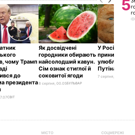
5
З
г
г
атник
Як досвідчені
У Росії жорс
ького
городники обирають
принизили
в, чому Трамп
найсолодший кавун.
улюбленого г
вді
Сім ознак стиглої й
Путіна
ився до
соковитої ягоди
7 серпня, 23.42
БУЛЬ
а президента
8 серпня, 00.05
БУЛЬВАР
и
7.07
СВІТ
МІСТО
СОЦМЕРЕЖІ