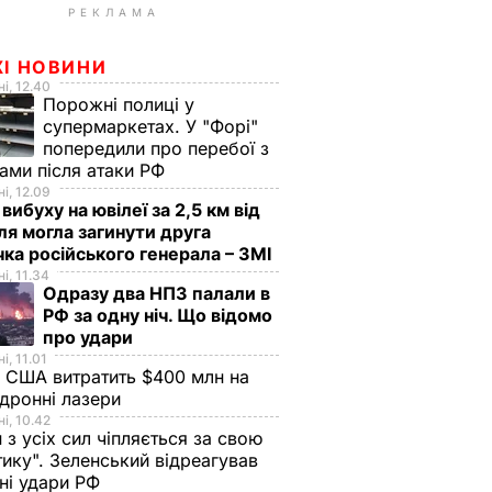
РЕКЛАМА
ЖІ НОВИНИ
і, 12.40
Порожні полиці у
супермаркетах. У "Форі"
попередили про перебої з
ами після атаки РФ
і, 12.09
 вибуху на ювілеї за 2,5 км від
я могла загинути друга
ка російського генерала – ЗМІ
і, 11.34
Одразу два НПЗ палали в
РФ за одну ніч. Що відомо
про удари
і, 11.01
 США витратить $400 млн на
дронні лазери
і, 10.42
н з усіх сил чіпляється за свою
тику". Зеленський відреагував
чні удари РФ