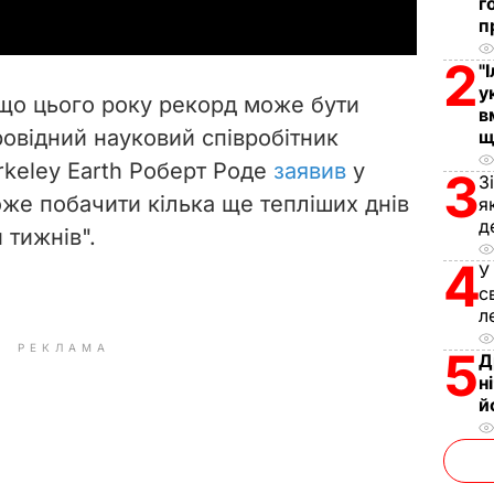
г
y
п
2
"
V
у
що цього року рекорд може бути
в
i
ровідний науковий співробітник
щ
erkeley Earth Роберт Роде
заявив
у
d
3
З
може побачити кілька ще тепліших днів
я
e
д
 тижнів".
4
o
У
с
л
РЕКЛАМА
5
Д
н
й