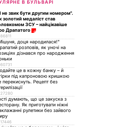
УЛЯРНЕ В БУЛЬВАРІ
Я не звик бути другим номером".
к золотий медаліст став
оловкомом ЗСУ – найцікавіше
ро Драпатого
86811
Мішуня, доця народилася!"
рапатий розповів, як уночі на
озиціях дізнався про народження
оньки
60731
одайте це в кожну банку – й
гірки під капроновою кришкою
е перекиснуть. Рецепт без
терилізації
27280
ості думають, що це закуска з
есторану. Як приготувати ніжні
аклажанні рулетики без зайвого
иру
17446