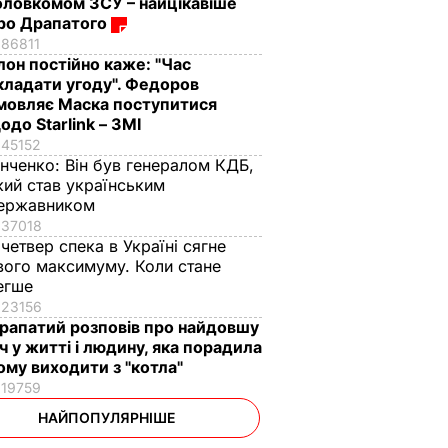
оловкомом ЗСУ – найцікавіше
ро Драпатого
86811
Ілон постійно каже: "Час
кладати угоду". Федоров
мовляє Маска поступитися
одо Starlink – ЗМІ
45152
інченко:
Він був генералом КДБ,
кий став українським
ержавником
37018
 четвер спека в Україні сягне
вого максимуму. Коли стане
егше
23156
рапатий розповів про найдовшу
іч у житті і людину, яка порадила
ому виходити з "котла"
19759
НАЙПОПУЛЯРНІШЕ