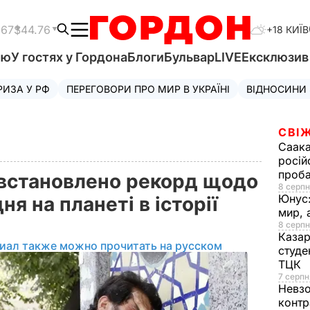
.67
$44.76
+18 КИЇВ
'ю
У гостях у Гордона
Блоги
Бульвар
LIVE
Ексклюзи
РИЗА У РФ
ПЕРЕГОВОРИ ПРО МИР В УКРАЇНІ
ВІДНОСИНИ
СВІЖ
Саака
росій
проб
 встановлено рекорд щодо
8 серпн
Юнус
я на планеті в історії
мир, 
8 серпн
Казар
иал также можно прочитать на русском
студе
ТЦК
7 серпн
Невз
контр