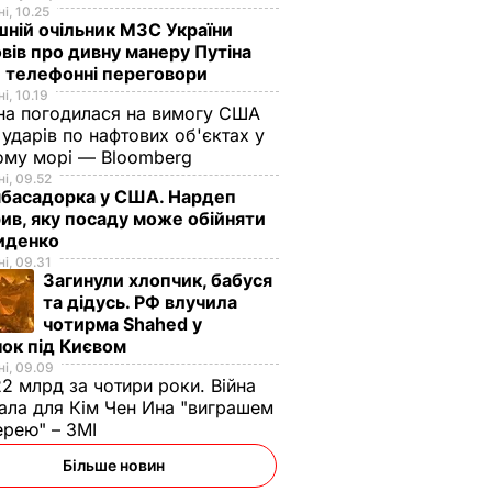
і, 10.25
ній очільник МЗС України
вів про дивну манеру Путіна
 телефонні переговори
і, 10.19
на погодилася на вимогу США
ударів по нафтових об'єктах у
ому морі — Bloomberg
і, 09.52
мбасадорка у США. Нардеп
ив, яку посаду може обійняти
иденко
і, 09.31
Загинули хлопчик, бабуся
та дідусь. РФ влучила
чотирма Shahed у
ок під Києвом
і, 09.09
2 млрд за чотири роки. Війна
ала для Кім Чен Ина "виграшем
ерею" – ЗМІ
Більше новин