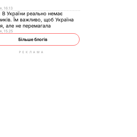
я
я, 16.13
:
В України реально немає
иків. Їм важливо, щоб Україна
я, але не перемагала
я, 15.25
Більше блогів
РЕКЛАМА