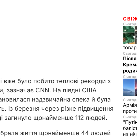
СВІ
Сьогодн
товар
Сьогодн
Після
Кремл
родич
Сьогодн
ті вже було побито теплові рекорди з
и, зазначає CNN. На півдні США
тановилася надзвичайна спека й була
Сьогодн
Армія
ь. Із березня через різке підвищення
проти
і загинуло щонайменше 112 людей.
Сьогодн
"Путі
баліс
 забрала життя щонайменше 44 людей
на ні