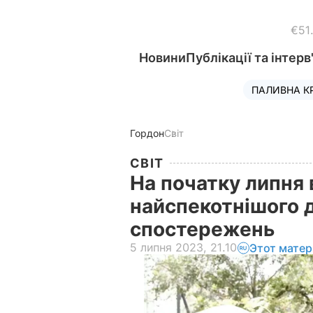
€51
Новини
Публікації та інтерв
ПАЛИВНА К
Гордон
Світ
СВІТ
На початку липня
найспекотнішого дн
спостережень
5 липня 2023, 21.10
Этот матер