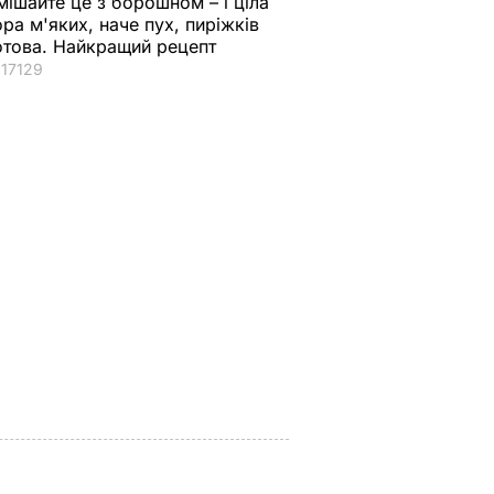
мішайте це з борошном – і ціла
ора м'яких, наче пух, пиріжків
отова. Найкращий рецепт
17129
токо
"Дімка був наче
Гості думають, що
нормальний, поки не
це закуска з
ероя
збухався". У мережу
ресторану. Як
потрапили знімки
приготувати ніжні
Кабаєвої з
баклажанні
ВАР
Медведєвим
рулетики без зайво
жиру
7 серпня, 20.39
БУЛЬВАР
7 серпня, 20.16
БУЛЬВАР