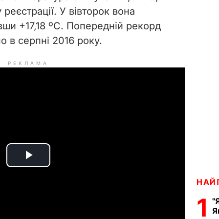
 реєстрації. У вівторок вона
вши +17,18 ºС. Попередній рекорд
о в серпні 2016 року.
РЕКЛАМА
P
НАЙ
l
1
"
a
Я