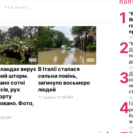
ПОП
РЕКЛАМА
1
"
Я
г
п
2
"
Д
п
д
рландах вирує
В Італії сталася
3
Д
ий шторм.
сильна повінь,
о
ано сотні
загинуло восьмеро
н
сів, рух
людей
с
орту
17 травня, 17.26
СВІТ
4
овано. Фото,
Г
р
б
.59
СВІТ
ж