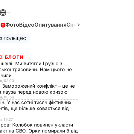
в
Фото
Відео
Опитування
Спецпроєкти
Війна в Укра
 З ПОЛЬЩЕЮ
І БЛОГИ
швілі:
Ми витягли Грузію з
ської трясовини. Нам цього не
ачили
я, 02.00
:
Заморожений конфлікт – це не
а пауза перед новою кризою
я, 00.56
ін:
У нас сотні тисяч фіктивних
нтів, ще більше ховається від
я, 19.27
оров:
Колобок повинен укласти
акт на СВО. Орки помирали б від