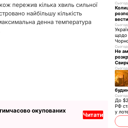
Сьогодн
також пережив кілька хвиль сильної
Колиш
стровано найбільшу кількість
розпо
вести
 максимальна денна температура
Сьогодн
Украї
.
щодо 
Чорн
Сьогодн
Не а
розкр
Свир
Сьогодн
будин
Сьогодн
До $2
РФ ст
 тимчасово окупованих
у лот
Читати