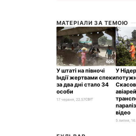
МАТЕРІАЛИ ЗА ТЕМОЮ
У штаті на півночі
У Ніде
Індії жертвами спеки
потужн
за два дні стало 34
Скасов
особи
авіарей
трансп
17 червня, 22.57
СВІТ
параліз
відео
5 липня, 16