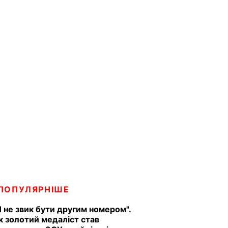
ПОПУЛЯРНІШЕ
Я не звик бути другим номером".
к золотий медаліст став