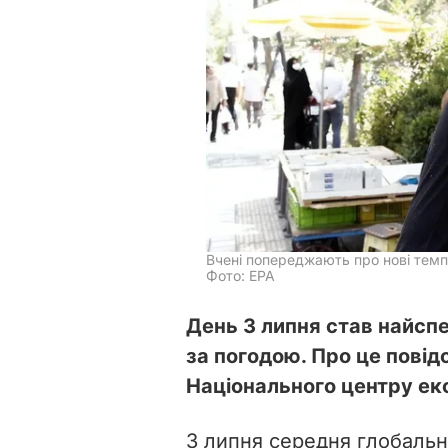
Вчені попереджають про нові тем
Фото: EPA
День 3 липня став найсп
за погодою. Про це пові
Національного центру ек
3 липня середня глобальна