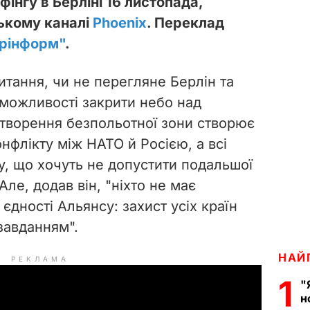
інгу в Берліні 16 листопада,
ькому каналі
Phoenix
. Переклад
рінформ"
.
итання, чи не перегляне Берлін та
 можливості закрити небо над
створення безпольотної зони створює
нфлікту між НАТО й Росією, а всі
, що хочуть не допустити подальшої
 Але, додав він, "ніхто не має
 єдності Альянсу: захист усіх країн
завданням".
НАЙ
РЕКЛАМА
1
"
н