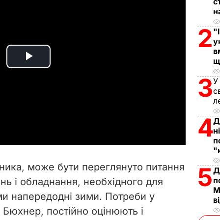
с
н
2
"
у
в
щ
P
3
У
l
с
л
a
4
Д
y
н
п
"
V
ника, може бути переглянуто питання
5
Д
i
п
нь і обладнання, необхідного для
М
и напередодні зими. Потреби у
d
в
в Бюхнер, постійно оцінюють і