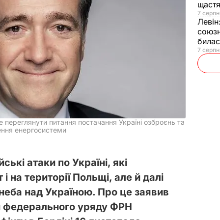
щаст
7 серпн
Левін
союзн
билас
7 серпн
 переглянути питання постачання Україні озброєнь та
лення енергосистеми
ькі атаки по Україні, які
і на території Польщі, але й далі
неба над Україною. Про це заявив
 федерального уряду ФРН