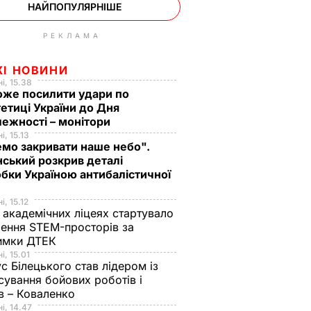
НАЙПОПУЛЯРНІШЕ
РЕКЛАМА
ЖІ НОВИНИ
і, 15.38
оже посилити удари по
етиці України до Дня
ежності – монітори
і, 15.13
мо закривати наше небо".
ський розкрив деталі
бки Україною антибалістичної
і, 15.12
 академічних ліцеях стартувало
ення STEM-просторів за
имки ДТЕК​
і, 15.01
с Білецького став лідером із
сування бойових роботів і
в – Коваленко
і, 14.47