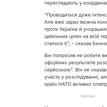
переглядають у координац
"Проводиться дуже інтенс
Але вже зараз можна конст
проти України й учорашня
цивільних цілях на всій те
сталося б", – сказав Бюхн
Він попросив не робити ви
офіційних результатів роз
серйозною". Він не сказа
участь у розслідуванні, а
країн НАТО активно співп