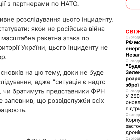
e
ії з партнерами по НАТО.
o
ивне розслідування цього інциденту.
атувати: якби не російська війна
СВІ
 масштабна ракетна атака по
Сьогодн
РФ м
риторії України, цього інциденту не
енерг
Незал
ер.
Сьогодн
"Буде
сновків на цю тему, доки не буде
Зелен
розро
слідування, адже "ситуація є надто
зброї
в, чи братимуть представники ФРН
Сьогодн
У 250
ле запевнив, що розвідслужби всіх
оновл
підтр
рацюють.
Сьогодн
Корпу
засто
дроні
Сьогодн