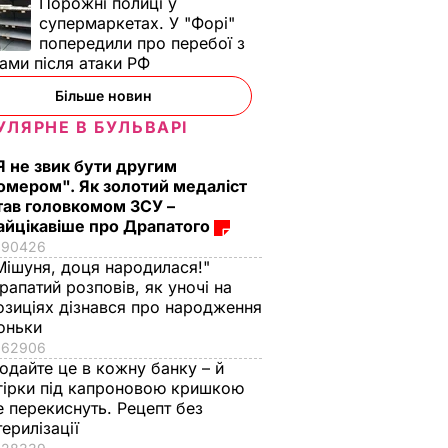
Порожні полиці у
супермаркетах. У "Форі"
попередили про перебої з
ами після атаки РФ
Більше новин
УЛЯРНЕ В БУЛЬВАРІ
Я не звик бути другим
омером". Як золотий медаліст
тав головкомом ЗСУ –
айцікавіше про Драпатого
90426
Мішуня, доця народилася!"
рапатий розповів, як уночі на
озиціях дізнався про народження
оньки
62906
одайте це в кожну банку – й
гірки під капроновою кришкою
е перекиснуть. Рецепт без
терилізації