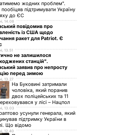
атимемо жодних проблем".
 пообіцяв підтримувати Україну
ляху до ЄС
і, 14.08
нський повідомив про
вленість із США щодо
чання ракет для Patriot. Є
нс
і, 13.51
тично не залишилося
коджених станцій".
ський заявив про непросту
ацію перед зимою
і, 13.27
На Буковині затримали
чоловіка, який поранив
двох поліцейських та 11
переховувався у лісі – Нацпол
і, 13.03
аптово усунули генерала, який
инував підтримку України в
і. Що відомо
і, 12.40