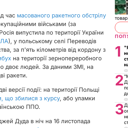
ід час
масованого ракетного обстрілу
товар
купаційними військами (за
осія випустила по території України
ПОП
ПЛА
), у польському селі Переводів
1
"
ва, за п'ять кілометрів від кордону з
н
ибух
на території зернопереробного
с
н
о двоє людей. За даними ЗМІ, на
2
ві ракети.
"
Д
п
і версії події: на території Польщі
д
и, що збилися з курсу
, або уламки
3
Д
аїнською ППО.
о
н
жей Дуда в ніч на 16 листопада
с