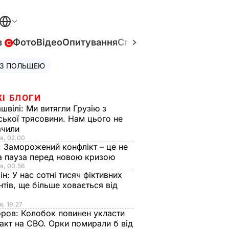
в
Фото
Відео
Опитування
Спецпроєкти
Війна в Укр
 З ПОЛЬЩЕЮ
ЖІ БЛОГИ
швілі:
Ми витягли Грузію з
ської трясовини. Нам цього не
ачили
я, 02.00
:
Заморожений конфлікт – це не
а пауза перед новою кризою
я, 00.56
ін:
У нас сотні тисяч фіктивних
нтів, ще більше ховається від
я, 19.27
оров:
Колобок повинен укласти
акт на СВО. Орки помирали б від