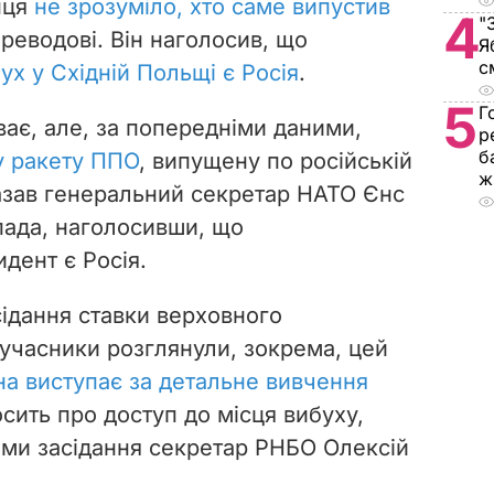
нця
не зрозуміло, хто саме випустив
4
"
ереводові. Він наголосив
, що
Я
с
ух у Східній Польщі є Росія
.
5
Г
ває, але, за попередніми даними,
р
б
у ракету ППО
, випущену по російській
ж
казав генеральний секретар НАТО Єнс
пада, наголосивши, що
идент є Росія.
сідання ставки верховного
учасники розглянули, зокрема, цей
на виступає за детальне вивчення
осить про доступ до місця вибуху,
ами засідання секретар РНБО Олексій