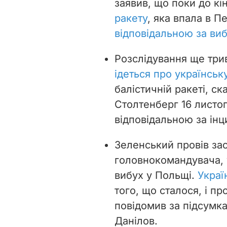
заявив, що поки до кі
ракету
, яка впала в П
відповідальною за виб
Розслідування ще три
ідеться про українськ
балістичній ракеті, с
Столтенберг 16 листо
відповідальною за інц
Зеленський провів за
головнокомандувача, 
вибух у Польщі.
Украї
того, що сталося, і пр
повідомив за підсумк
Данілов.