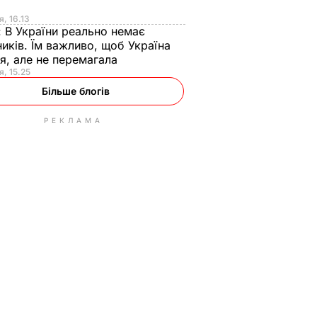
я
я, 16.13
:
В України реально немає
иків. Їм важливо, щоб Україна
я, але не перемагала
я, 15.25
Більше блогів
РЕКЛАМА