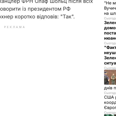
 канцлер ФРН Олаф Шольц після всіх
"Не м
Вучич
 говорити із президентом РФ
на ш
нер коротко відповів: "Так".
Сьогодн
Зеле
домо
РЕКЛАМА
поста
нюа
Сьогодн
"Фак
неуш
Зелен
ситу
Сьогодн
днів 
Сьогодн
США р
коорд
Європ
Сьогодн