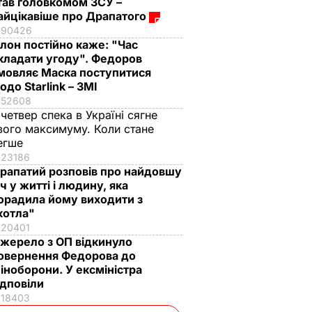
тав головкомом ЗСУ –
айцікавіше про Драпатого
90426
Ілон постійно каже: "Час
кладати угоду". Федоров
мовляє Маска поступитися
одо Starlink – ЗМІ
52608
 четвер спека в Україні сягне
вого максимуму. Коли стане
егше
23186
рапатий розповів про найдовшу
іч у житті і людину, яка
орадила йому виходити з
котла"
20401
жерело з ОП відкинуло
овернення Федорова до
іноборони. У ексміністра
ідповіли
18403