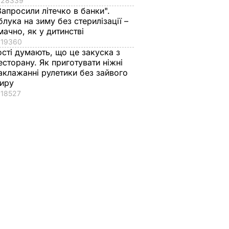
28339
Запросили літечко в банки".
блука на зиму без стерилізації –
мачно, як у дитинстві
19360
ості думають, що це закуска з
есторану. Як приготувати ніжні
аклажанні рулетики без зайвого
иру
18527