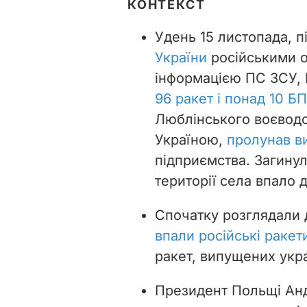
КОНТЕКСТ
Удень 15 листопада, п
України
російськими о
інформацією ПС ЗСУ, Р
96 ракет і понад 10 Б
Люблінського воєводст
Україною,
пролунав в
підприємства. Загинул
території села впало д
Спочатку розглядали дв
впали російські ракет
ракет, випущених укр
Президент Польщі Анд