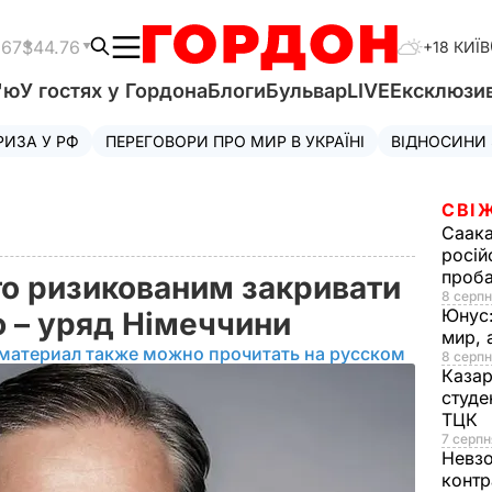
.67
$44.76
+18 КИЇВ
'ю
У гостях у Гордона
Блоги
Бульвар
LIVE
Ексклюзи
РИЗА У РФ
ПЕРЕГОВОРИ ПРО МИР В УКРАЇНІ
ВІДНОСИНИ
СВІ
Саака
росій
проб
о ризикованим закривати
8 серпн
Юнус
ю – уряд Німеччини
мир, 
материал также можно прочитать на русском
8 серпн
Казар
студе
ТЦК
7 серпн
Невз
контр