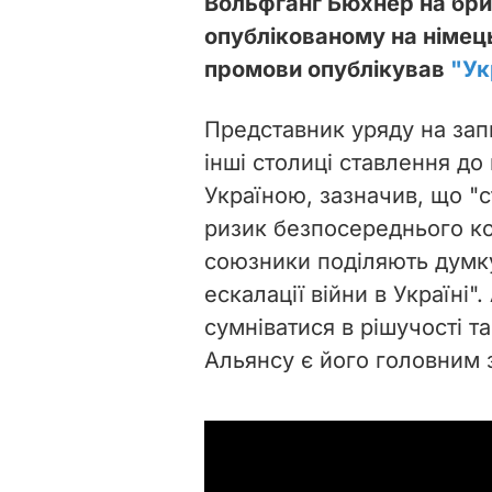
Вольфганг Бюхнер на бриф
опублікованому на німец
промови опублікував
"Ук
Представник уряду на зап
інші столиці ставлення до
Україною, зазначив, що "
ризик безпосереднього ко
союзники поділяють думку
ескалації війни в Україні".
сумніватися в рішучості та
Альянсу є його головним 