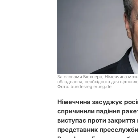
За словами Бюхнера, Німеччина може
обладнання, необхідного для віднов
Фото: bundesregierung.de
Німеччина засуджує російс
спричинили падіння ракет 
виступає проти закриття 
представник пресслужби