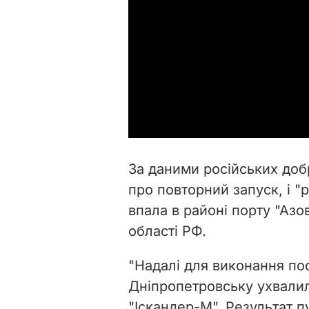
За даними російських доб
про повторний запуск, і "
впала в районі порту "Азо
області РФ.
"Надалі для виконання по
Дніпропетровську ухвали
"Іскандер-М". Результат п