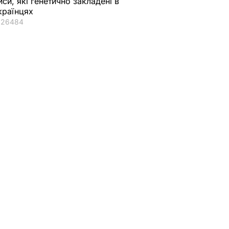
иси, які генетично закладені в
країнцях
26484