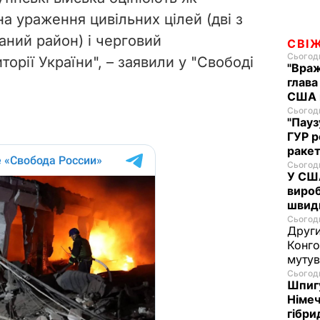
а ураження цивільних цілей (дві з
аний район) і черговий
СВІ
Сьогодн
торії України", – заявили у "Свободі
"Враж
глава
США н
Сьогодн
"Пауз
ГУР 
ракет
Сьогодн
У США
вироб
швид
Сьогодн
Други
Конго
муту
Сьогодн
Шпигу
Німеч
гібри