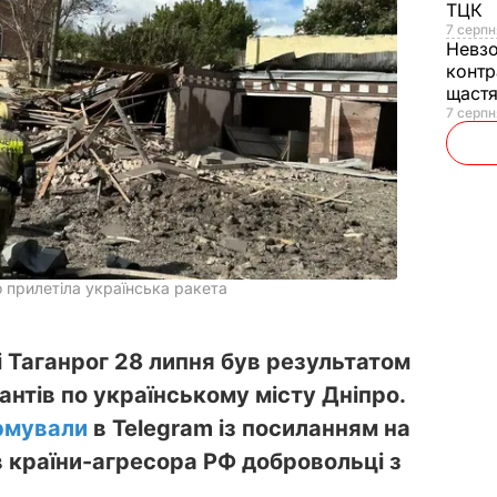
ТЦК
7 серпн
Невз
контр
щаст
7 серпн
о прилетіла українська ракета
і Таганрог 28 липня був результатом
антів по українському місту Дніпро.
рмували
в Telegram із посиланням на
 країни-агресора РФ добровольці з