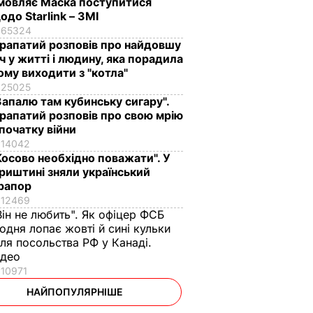
мовляє Маска поступитися
одо Starlink – ЗМІ
65324
рапатий розповів про найдовшу
іч у житті і людину, яка порадила
ому виходити з "котла"
25025
Запалю там кубинську сигару".
рапатий розповів про свою мрію
 початку війни
14042
Косово необхідно поважати". У
риштині зняли український
рапор
12469
Він не любить". Як офіцер ФСБ
одня лопає жовті й сині кульки
іля посольства РФ у Канаді.
ідео
10971
НАЙПОПУЛЯРНІШЕ