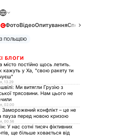
в
Фото
Відео
Опитування
Спецпроєкти
Війна в Укра
 З ПОЛЬЩЕЮ
І БЛОГИ
а місто постійно щось летить.
к кажуть у Ха, "свою ракету ти
очуєш"
я, 13.29
швілі:
Ми витягли Грузію з
ської трясовини. Нам цього не
ачили
я, 02.00
:
Заморожений конфлікт – це не
а пауза перед новою кризою
я, 00.56
ін:
У нас сотні тисяч фіктивних
нтів, ще більше ховається від