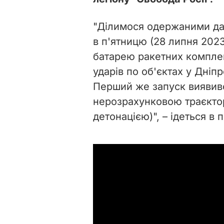
"Ділимося одержаними дан
в п'ятницю (28 липня 202
батарею ракетних комплек
ударів по об'єктах у Дніп
Перший же запуск виявивс
нерозрахунковою траєктор
детонацією)", – ідеться в 