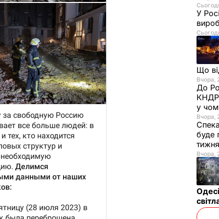
Сьогодн
У Рос
вироб
Сьогодн
Що в
Вчора, 
До Ро
КНДР 
у чом
Вчора, 
Спека
буде 
тижн
Вчора, 
Одесі
світл