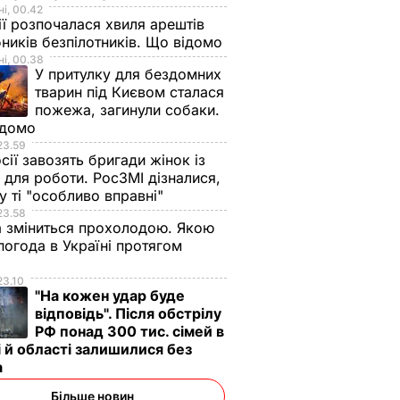
і, 00.42
ії розпочалася хвиля арештів
ників безпілотників. Що відомо
і, 00.38
У притулку для бездомних
тварин під Києвом сталася
пожежа, загинули собаки.
ідомо
23.59
сії завозять бригади жінок із
для роботи. РосЗМІ дізналися,
у ті "особливо вправні"
23.58
 зміниться прохолодою. Якою
погода в Україні протягом
я
23.10
"На кожен удар буде
відповідь". Після обстрілу
РФ понад 300 тис. сімей в
 й області залишилися без
а
Більше новин