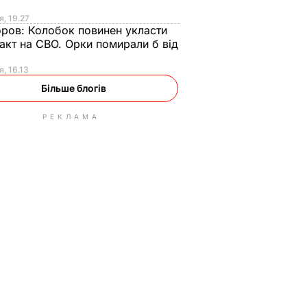
я, 19.27
оров:
Колобок повинен укласти
акт на СВО. Орки помирали б від
я
я, 16.13
Більше блогів
РЕКЛАМА