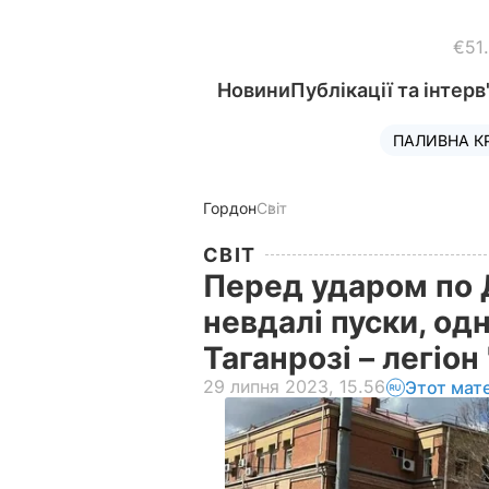
€51
Новини
Публікації та інтерв
ПАЛИВНА К
Гордон
Світ
СВІТ
Перед ударом по Д
невдалі пуски, одн
Таганрозі – легіон
29 липня 2023, 15.56
Этот мат