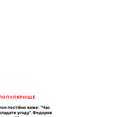
ПОПУЛЯРНІШЕ
Ілон постійно каже: "Час
кладати угоду". Федоров