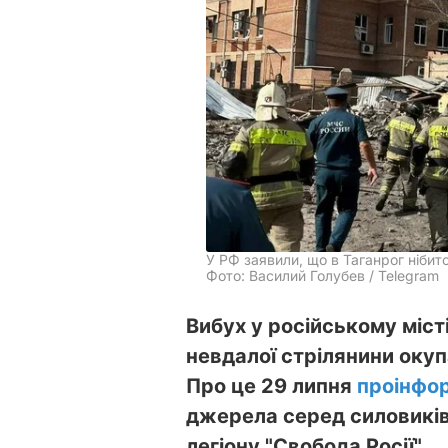
У РФ заявили, що в Таганрог нібит
Фото: Василий Голубев / Telegram
Вибух у російському міст
невдалої стрілянини окуп
Про це 29 липня
проінфо
джерела серед силовиків
легіону "Свобода Росії".