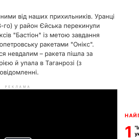
ими від наших прихильників. Уранці
3-го) у район Єйська перекинули
сів "Бастіон" із метою завдання
ропетровську ракетами "Онікс".
я невдалим – ракета пішла за
ією й упала в Таганрозі (з
повідомленні.
РЕКЛАМА
НАЙ
1
"
у