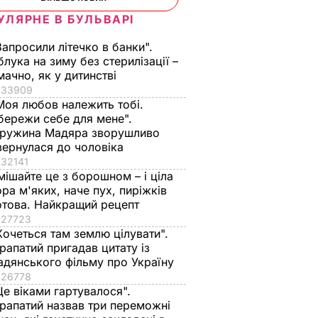
УЛЯРНЕ В БУЛЬВАРІ
Запросили літечко в банки".
блука на зиму без стерилізації –
мачно, як у дитинстві
33909
Моя любов належить тобі.
бережи себе для мене".
ружина Мадяра зворушливо
вернулася до чоловіка
32141
мішайте це з борошном – і ціла
ора м'яких, наче пух, пиріжків
отова. Найкращий рецепт
27723
Хочеться там землю цілувати".
рапатий пригадав цитату із
адянського фільму про Україну
26778
Це віками гартувалося".
рапатий назвав три переможні