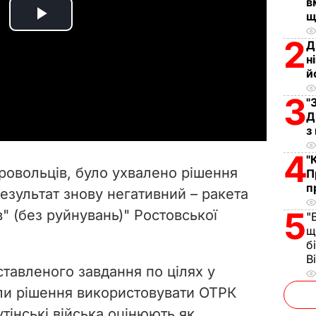
в
щ
P
2
Д
l
н
й
a
3
"
Д
y
з
V
4
"
ровольців, було ухвалено рішення
П
i
п
результат знову негативний – ракета
5
в" (без руйнувань)" Ростовської
d
"
щ
б
e
В
ставленого завдання по цілях у
o
ли рішення використовувати ОТРК
утінські війська оцінюють як