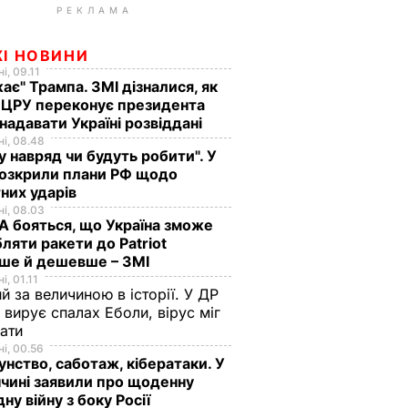
РЕКЛАМА
ЖІ НОВИНИ
і, 09.11
ає" Трампа. ЗМІ дізналися, як
 ЦРУ переконує президента
адавати Україні розвіддані
і, 08.48
у навряд чи будуть робити". У
розкрили плани РФ щодо
них ударів
і, 08.03
 бояться, що Україна зможе
ляти ракети до Patriot
ше й дешевше – ЗМІ
і, 01.11
й за величиною в історії. У ДР
 вирує спалах Еболи, вірус міг
вати
і, 00.56
нство, саботаж, кібератаки. У
чині заявили про щоденну
дну війну з боку Росії