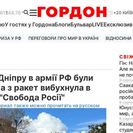
.61
$44.76
+20 КИЇВ
'ю
У гостях у Гордона
Блоги
Бульвар
LIVE
Ексклюзи
РИЗА У РФ
ПЕРЕГОВОРИ ПРО МИР В УКРАЇНІ
ВІДНОСИНИ
СВІЖ
Гін:
Н
Але я
не п
ніпру в армії РФ були
9 серпн
Саака
а з ракет вибухнула в
росій
 "Свобода Росії"
проб
8 серпн
ериал также можно прочитать на русском
Юнус
мир, 
8 серпн
Казар
студе