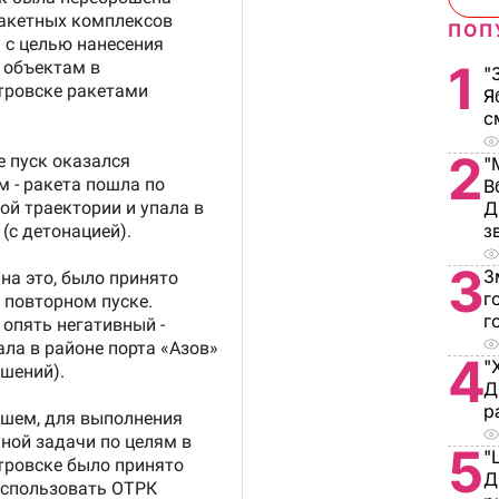
ПОП
1
"
Я
с
2
"
В
Д
з
3
З
г
г
4
"
Д
р
5
"
Д