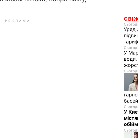
СВІ
РЕКЛАМА
Сьогодн
Уряд 
підви
тариф
Сьогодн
У Мар
води.
жорст
Сьогодн
гарно
басе
Сьогодн
У Киє
містя
обійм
Сьогодн