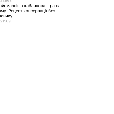
23968
айсмачніша кабачкова ікра на
иму. Рецепт консервації без
аснику
21509
атами
"Яка мама, такі й
Ветеран Роменськ
ко, а
діти". У мережі
розповів, чому в йо
 з
коментують нове
квартирі тепер
ецепт
відео Орбакайте з
завжди закриті
 всій
усіма її дітьми
штори