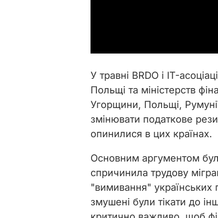
У травні BRDO і IT-асоціа
Польщі та міністерств фіна
Угорщини, Польщі, Румуні
змінювати податкове рези
опинилися в цих країнах.
Основним аргументом було
спричинила трудову мігра
"вимивання" українських п
змушені були тікати до ін
критично важливо, щоб фін