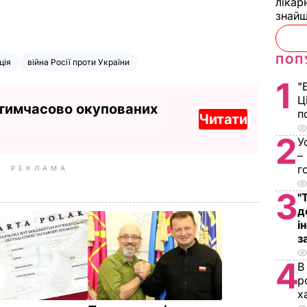
лікар
знайш
ПОП
ція
війна Росії проти України
1
"
Ц
 тимчасово окупованих
п
Читати
2
У
–
г
РЕКЛАМА
3
"
д
і
з
4
В
р
х