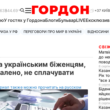
.63
$44.69
+37 КИЇВ
'ю
У гостях у Гордона
Блоги
Бульвар
LIVE
Ексклюзи
РИЗА У РФ
ПЕРЕГОВОРИ ПРО МИР В УКРАЇНІ
ВІДНОСИНИ
СВІЖ
Матві
до не
повод
 українським біженцям,
6 серпн
Казан
алено, не сплачувати
Рік т
"все 
6 серпн
риал также можно прочитать на русском
Біден
яйцях
рішен
6 серпн
Каза