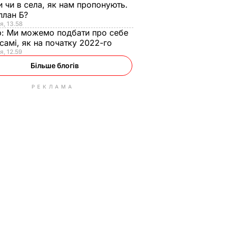
и чи в села, як нам пропонують.
план Б?
я, 13.58
р:
Ми можемо подбати про себе
самі, як на початку 2022-го
я, 12.59
Більше блогів
РЕКЛАМА