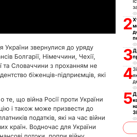
І
з
a
2
Х
y
м
д
п
V
ція України звернулися до уряду
3
Д
i
нсів Болгарії, Німеччини, Чехії,
п
ї та Словаччини з проханням не
d
4
З
дентство біженців-підприємців, які
я
e
д
5
o
Д
 те, що війна Росії проти України
к
н
цію і також може призвести до
З
латників податків, які на час війни
ших країн. Водночас для України
ансові потоки, попри війну,