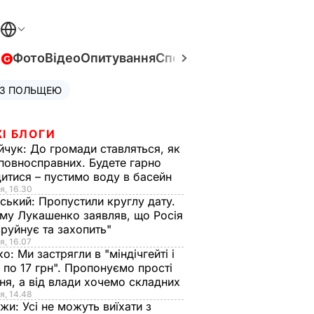
в
Фото
Відео
Опитування
Спецпроєкти
Війна в Укра
 З ПОЛЬЩЕЮ
І БЛОГИ
йчук:
До громади ставляться, як
повносправних. Будете гарно
итися – пустимо воду в басейн
я, 16.30
ський:
Пропустили круглу дату.
ому Лукашенко заявляв, що Росія
зруйнує та захопить"
я, 16.07
ко:
Ми застрягли в "міндічгейті і
 по 17 грн". Пропонуємо прості
ня, а від влади хочемо складних
я, 14.48
нжи:
Усі не можуть виїхати з