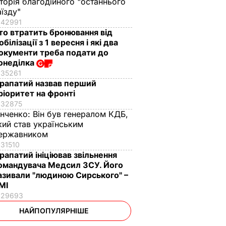
сторія благодійного "останнього
аїзду"
42991
то втратить бронювання від
обілізації з 1 вересня і які два
окументи треба подати до
онеділка
35261
рапатий назвав перший
ріоритет на фронті
32875
інченко:
Він був генералом КДБ,
кий став українським
ержавником
31510
рапатий ініціював звільнення
омандувача Медсил ЗСУ. Його
азивали "людиною Сирського" –
МІ
29693
НАЙПОПУЛЯРНІШЕ