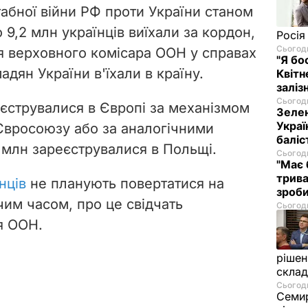
абної війни РФ проти України станом
 9,2 млн українців виїхали за кордон,
Росія
Сьогодн
я верховного комісара ООН у справах
"Я бо
адян України в'їхали в країну.
Квітн
заліз
Сьогодн
еєструвалися в Європі за механізмом
Зелен
Украї
Євросоюзу або за аналогічними
баліс
 млн зареєструвалися в Польщі.
Сьогодн
"Має 
трива
нців
не планують повертатися на
зроб
им часом, про це свідчать
Сьогодн
я ООН.
рішен
скла
Сьогодн
Семир