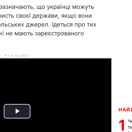
 зазначають, що українці можуть
ристь своєї держави, якщо вони
льських джерел. Ідеться про тих
які не мають зареєстрованого
РЕКЛАМА
НАЙ
P
1
Ч
т
l