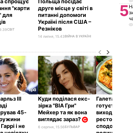
а спрощує
Польща посідає
5
Н
ння "карти
друге місце у світі в
з
" для
питанні допомоги
ч
ців
Україні після США –
Резніков
9.39
СВІТ
14 липня, 15.43
ВІЙНА В УКРАЇНІ
рльз III
Куди поділася екс-
Галета з том
вді
зірка "ВІА Гри"
готується лег
орував 45-
Мейхер та як вона
виходить – як
дружини
виглядає зараз?
ресторану. Р
Гаррі і не
сподобається
6 серпня, 15.56
БУЛЬВАР
ав невістку
родині