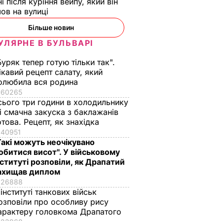
ні після куріння вейпу, який він
ов на вулиці
Більше новин
УЛЯРНЕ В БУЛЬВАРІ
Буряк тепер готую тільки так".
ікавий рецепт салату, який
олюбила вся родина
60265
сього три години в холодильнику
 і смачна закуска з баклажанів
отова. Рецепт, як знахідка
40951
Такі можуть неочікувано
обитися висот". У військовому
нституті розповіли, як Драпатий
ахищав диплом
26888
 інституті танкових військ
озповіли про особливу рису
арактеру головкома Драпатого