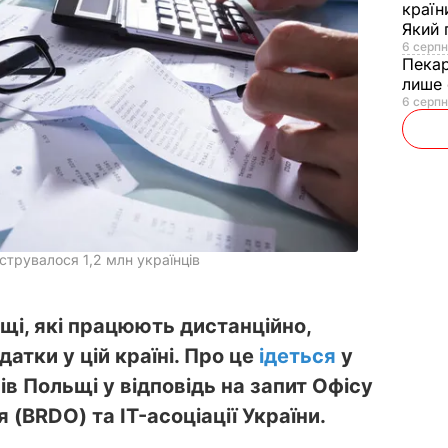
країн
Який 
6 серпн
Пека
лише 
6 серпн
єструвалося 1,2 млн українців
ьщі, які працюють дистанційно,
атки у цій країні. Про це
ідеться
у
ів Польщі у відповідь на запит Офісу
(BRDO) та IT-асоціації України.