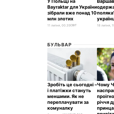
У Польщі на
Варшав
Bayraktar для України
одержа
зібрали вже понад 10
поляка
млн злотих
україн
11 липня, 00.35
СВІТ
18 липня, 1
БУЛЬВАР
Зробіть це сьогодні –
Чому Ча
і платіжки стануть
наспра
меншими. Як не
проігн
переплачувати за
річчя 
комуналку
принца 
привіт