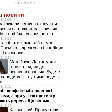
РЕКЛАМА
ЖІ НОВИНИ
і, 17.00
закликали негайно скасувати
щення вантажних залізничних
ів на тлі блокування портів
і, 16.50
ганці вже кілька діб немає
 Прем'єр відреагував і пообіцяв
кі висновки
і, 16.30
Матвійчук:
До громади
ставляться, як до
неповносправних. Будете
 поводитися – пустимо воду в
йн
і, 16.12
ві – конфлікт між владою і
нами, люди у знак протесту
ають дерева. Що відомо
і, 16.07
Казанський:
Пропустили