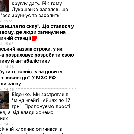
круглу дату. Рік тому
Лукашенко заявляв, що
 "все зруйнує та захопить"
і, 15.55
са йшла по склу". Що сталося у
евому, де люди загинули на
ничній станції
і, 15.05
ський назвав строки, у які
на розраховує розробити свою
тику й антибалістику
і, 14.48
бути готовність на досить
лі воєнні дії". У МЗС РФ
или заяву
і, 14.48
Біденко:
Ми застрягли в
"міндічгейті і яйцях по 17
грн". Пропонуємо прості
ня, а від влади хочемо
дних
і, 14.07
ічний хлопчик опинився в