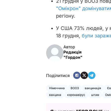
21 грудня у ВООЗ пові
"Омікрон" домінувати
регіону.
У США 73% людей, у як
18 грудня,
були зараж
Автор
Редакція
"Гордон"
Поділитися
Німеччина
ВООЗ
вакцинація
Єв
вакцина
коронавірус
штам
Омі