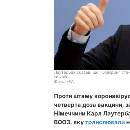
Лаутербах сказав, що "Омікрон" ста
тижнів
Фото: EPA
Проти штаму коронавіру
четверта доза вакцини, з
Німеччини Карл Лаутерба
ВООЗ, яку
транслювали
н