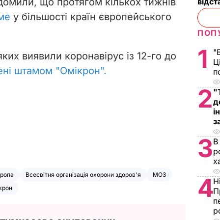
домили, що протягом кількох тижнів
відст
ме
у більшості країн європейського
ПОП
1
"
их виявили коронавірус із 12-го до
Ц
ені штамом "Омікрон".
п
2
"
д
і
з
3
В
р
х
ропа
Всесвітня організація охорони здоров'я
МОЗ
4
Н
крон
П
п
р