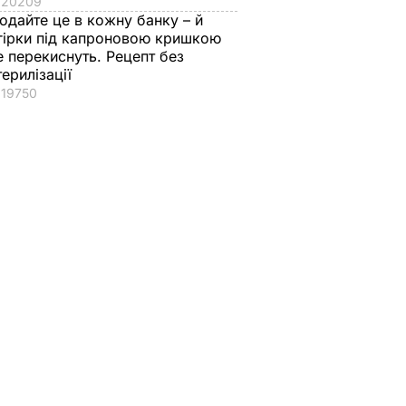
20209
одайте це в кожну банку – й
гірки під капроновою кришкою
е перекиснуть. Рецепт без
терилізації
19750