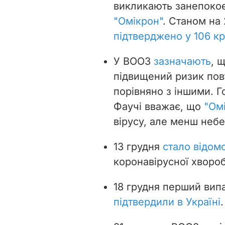
викликають занепоко
"Омікрон"
. Станом на
підтверджено у 106 кр
У ВООЗ
зазначають
, 
підвищений ризик пов
порівняно з іншими. Г
Фаучі вважає, що
"Омі
вірусу, але менш неб
13 грудня
стало відом
коронавірусної хворо
18 грудня перший ви
підтвердили в Україні
.