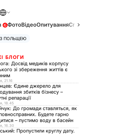
в
Фото
Відео
Опитування
Спецпроєкти
Війна в Укр
 З ПОЛЬЩЕЮ
ЖІ БЛОГИ
нога:
Досвід медиків корпусу
ького зі збереження життів є
інним
я, 21.16
нцев:
Єдине джерело для
одування збитків бізнесу –
тні репарації
я, 18.45
йчук:
До громади ставляться, як
повносправних. Будете гарно
итися – пустимо воду в басейн
я, 16.30
ський:
Пропустили круглу дату.