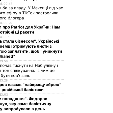
і, 00.47
ьба за владу. У Мексиці під час
го ефіру в TikTok застрелили
ого блогера
і, 00.29
 про Patriot для України: Нам
отрібні ці ракети
і, 00.13
а стала бізнесом". Українські
иємці отримують листи з
ою заплатити, щоб "уникнути
 Shahed"
23.58
 почав тиснути на Набіулліну і
в тон спілкування. Із чим це
бути пов'язано
23.28
ров назвав "найкращу зброю"
 російської балістики
23.03
е попадання". Федоров
нув, яку саме балістичну
у випробували в день