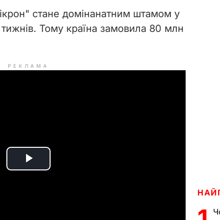
ікрон" стане домінанатним штамом у
 тижнів. Тому країна замовила 80 млн
РЕКЛАМА
P
l
НАЙ
1
a
Ч