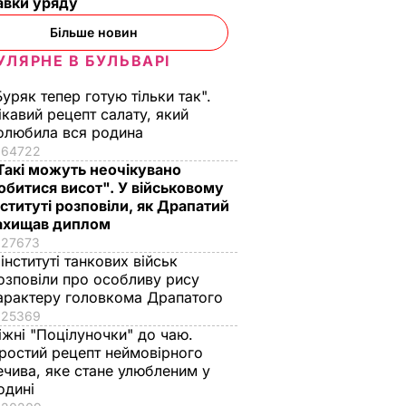
авки уряду
Більше новин
УЛЯРНЕ В БУЛЬВАРІ
Буряк тепер готую тільки так".
ікавий рецепт салату, який
олюбила вся родина
64722
Такі можуть неочікувано
обитися висот". У військовому
нституті розповіли, як Драпатий
ахищав диплом
27673
 інституті танкових військ
озповіли про особливу рису
арактеру головкома Драпатого
25369
іжні "Поцілуночки" до чаю.
ростий рецепт неймовірного
ечива, яке стане улюбленим у
одині