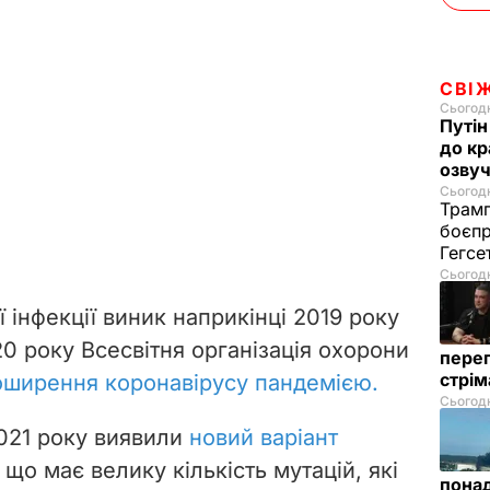
СВІ
Сьогодн
Путін
до кр
озвуч
Сьогодн
Трамп
боєпр
Гегс
Сьогодн
 інфекції виник наприкінці 2019 року
020 року Всесвітня організація охорони
перег
стрі
оширення коронавірусу пандемією.
Сьогодн
021 року виявили
новий варіант
, що має велику кількість мутацій, які
понад