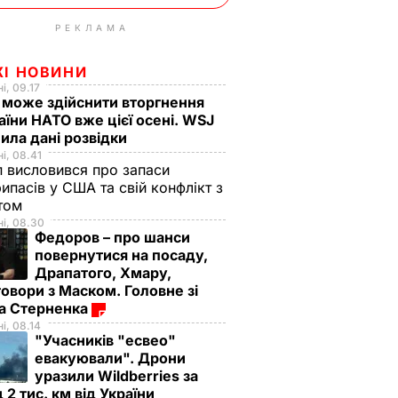
РЕКЛАМА
ЖІ НОВИНИ
і, 09.17
 може здійснити вторгнення
аїни НАТО вже цієї осені. WSJ
ила дані розвідки
і, 08.41
 висловився про запаси
ипасів у США та свій конфлікт з
етом
і, 08.30
Федоров – про шанси
повернутися на посаду,
Драпатого, Хмару,
овори з Маском. Головне зі
ма Стерненка
і, 08.14
"Учасників "есвео"
евакуювали". Дрони
уразили Wildberries за
 2 тис. км від України