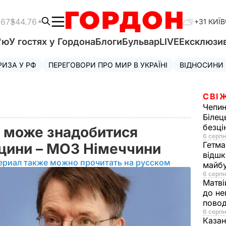
.67
$44.76
+31 КИЇВ
'ю
У гостях у Гордона
Блоги
Бульвар
LIVE
Ексклюзи
РИЗА У РФ
ПЕРЕГОВОРИ ПРО МИР В УКРАЇНІ
ВІДНОСИНИ
СВІ
Чепи
Білец
безц
 може знадобитися
6 серпн
Гетма
кцини – МОЗ Німеччини
відшк
ериал также можно прочитать на русском
майбу
6 серпн
Матві
до не
повод
6 серпн
Казан