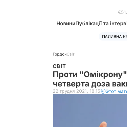
€51
Новини
Публікації та інтерв
ПАЛИВНА К
Гордон
Світ
СВІТ
Проти "Омікрону"
четверта доза ва
22 грудня 2021, 18.15
Этот мат