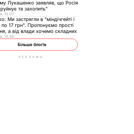
ому Лукашенко заявляв, що Росія
зруйнує та захопить"
я, 16.07
ко:
Ми застрягли в "міндічгейті і
 по 17 грн". Пропонуємо прості
ня, а від влади хочемо складних
я, 14.48
Більше блогів
РЕКЛАМА