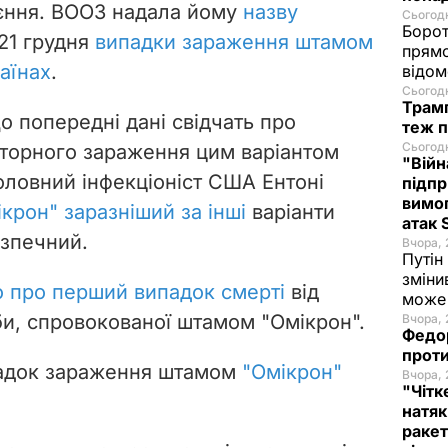
єння. ВООЗ надала йому
назву
Сьогодн
Борот
 21 грудня
випадки зараження штамом
прямо
аїнах
.
відом
Сьогодн
Трамп
що попередні дані свідчать про
теж п
Сьогодн
торного зараження цим варіантом
"Війн
оловний інфекціоніст США Ентоні
підпр
вимог
крон" заразніший за інші
варіанти
атак
езпечний.
Вчора, 
Путін
зміни
о про перший випадок смерті
від
може 
би, спровокованої штамом "Омікрон".
Вчора, 
Федо
проти
падок зараження штамом
"Омікрон"
Вчора, 
"Чітк
натяк
ракет