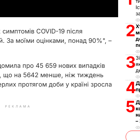
т
І
y
з
V
2
Х
х симптомів COVID-19 після
м
i
д
й. За моїми оцінками, понад 90%", –
п
d
3
З
я
e
домила про 45 659 нових випадків
д
, що на 5642 менше, ніж тиждень
o
4
Д
ерлих протягом доби у країні зросла
п
5
Д
РЕКЛАМА
к
н
–