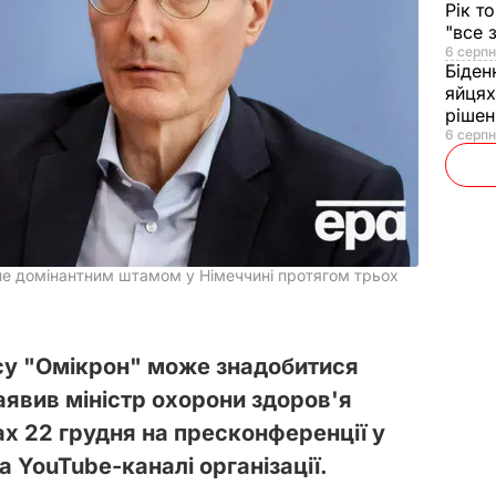
Рік т
"все 
6 серпн
Біден
яйцях
рішен
6 серпн
не домінантним штамом у Німеччині протягом трьох
су "Омікрон" може знадобитися
аявив міністр охорони здоров'я
х 22 грудня на пресконференції у
а YouTube-каналі організації.