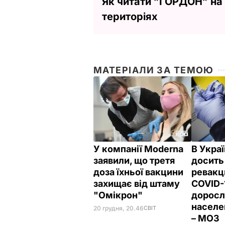
Як читати ”ГОРДОН” на
територіях
МАТЕРІАЛИ ЗА ТЕМОЮ
У компанії Moderna
В Украї
заявили, що третя
досить
доза їхньої вакцини
ревакц
захищає від штаму
COVID-
"Омікрон"
доросл
населе
20 грудня, 20.46
СВІТ
– МОЗ