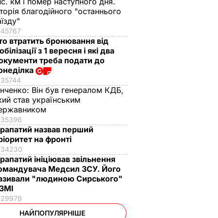
ис. км і помер наступного дня.
сторія благодійного "останнього
аїзду"
45767
то втратить бронювання від
обілізації з 1 вересня і які два
окументи треба подати до
онеділка
35744
інченко:
Він був генералом КДБ,
кий став українським
ержавником
35396
рапатий назвав перший
ріоритет на фронті
34230
рапатий ініціював звільнення
омандувача Медсил ЗСУ. Його
азивали "людиною Сирського"
 ЗМІ
29979
НАЙПОПУЛЯРНІШЕ