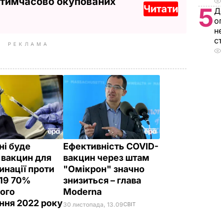
 тимчасово окупованих
Читати
5
Д
о
н
с
РЕКЛАМА
ні буде
Ефективність COVID-
 вакцин для
вакцин через штам
инації проти
"Омікрон" значно
19 70%
знизиться – глава
ого
Moderna
ння 2022 року
30 листопада, 13.09
СВІТ