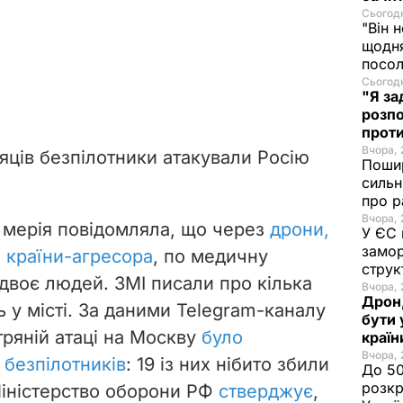
Сьогодн
"Він 
щодня
посол
Сьогодн
"Я за
розпо
проти
Вчора, 
яців безпілотники атакували Росію
Пошир
сильн
про р
Вчора, 
 мерія повідомляла, що через
дрони,
У ЄС 
замор
ю країни-агресора
, по медичну
струк
двоє людей. ЗМІ писали про кілька
Вчора, 
Дрон,
 у місті. За даними Telegram-каналу
бути 
ітряній атаці на Москву
було
краї
Вчора, 
 безпілотників
: 19 із них нібито збили
До 50
розкр
 Міністерство оборони РФ
стверджує
,