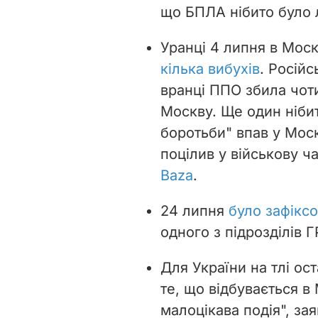
що БПЛА нібито було ли
Уранці 4 липня в Моск
кілька вибухів
. Росій
вранці ППО збила чоти
Москву. Ще один нібит
боротьби" впав у Моск
поцілив у військову ч
Baza
.
24 липня
було зафікс
одного з підрозділів Г
Для України на тлі ос
те, що відбувається в 
малоцікава подія", за