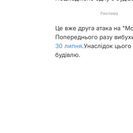
Це вже друга атака на "Мо
Попереднього разу вибухи
30 липня
.
Унаслідок цьог
будівлю.