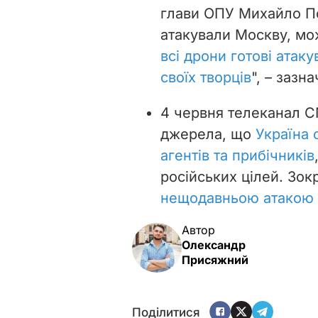
глави ОПУ Михайло По
атакували Москву, мо
всі дрони готові атаку
своїх творців
", – зазна
4 червня телеканал C
джерела, що
Україна 
агентів та прибічників
російських цілей. Зок
нещодавньою атакою 
Автор
Олександр
Присяжний
Поділитися