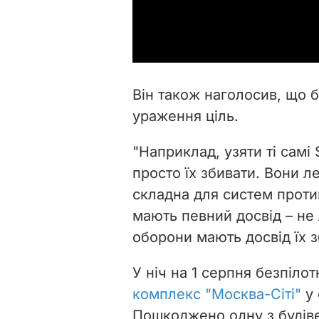
Він також наголосив, що б
ураження ціль.
"Наприклад, узяти ті самі 
просто їх збивати. Вони ле
складна для систем протип
мають певний досвід – не 
оборони мають досвід їх зб
У ніч на 1 серпня безпілот
комплекс "Москва-Сіті"
у 
Пошкоджено одну з будів