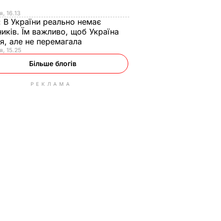
я
я, 16.13
:
В України реально немає
иків. Їм важливо, щоб Україна
я, але не перемагала
я, 15.25
Більше блогів
РЕКЛАМА