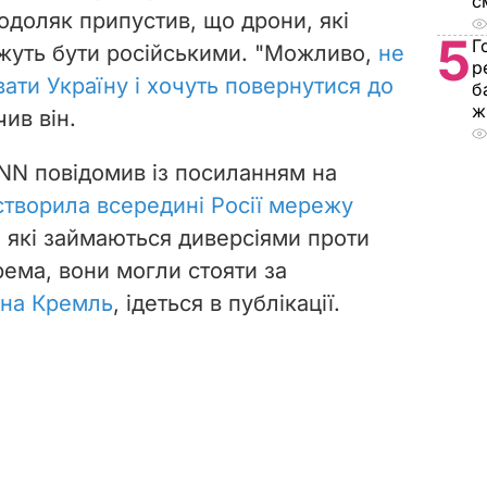
с
доляк припустив, що дрони, які
5
Г
жуть бути російськими. "Можливо,
не
р
вати Україну і хочуть повернутися до
б
ж
чив він.
NN повідомив із посиланням на
створила всередині Росії мережу
, які займаються диверсіями проти
рема, вони могли стояти за
на Кремль
, ідеться в публікації.