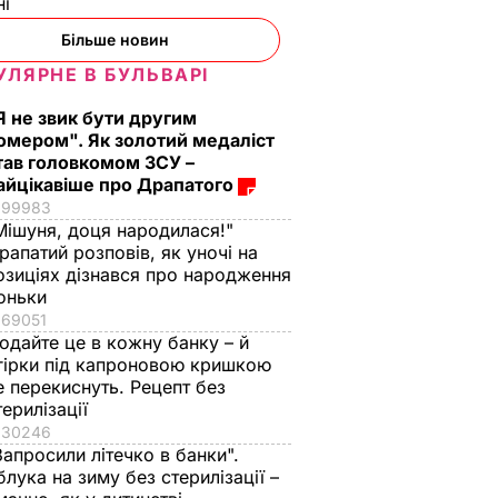
ні
Більше новин
УЛЯРНЕ В БУЛЬВАРІ
Я не звик бути другим
омером". Як золотий медаліст
тав головкомом ЗСУ –
айцікавіше про Драпатого
99983
Мішуня, доця народилася!"
рапатий розповів, як уночі на
озиціях дізнався про народження
оньки
69051
одайте це в кожну банку – й
гірки під капроновою кришкою
е перекиснуть. Рецепт без
терилізації
30246
Запросили літечко в банки".
блука на зиму без стерилізації –