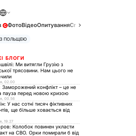
в
Фото
Відео
Опитування
Спецпроєкти
Війна в Укр
 З ПОЛЬЩЕЮ
ЖІ БЛОГИ
швілі:
Ми витягли Грузію з
ської трясовини. Нам цього не
ачили
я, 02.00
:
Заморожений конфлікт – це не
а пауза перед новою кризою
я, 00.56
ін:
У нас сотні тисяч фіктивних
нтів, ще більше ховається від
я, 19.27
оров:
Колобок повинен укласти
акт на СВО. Орки помирали б від