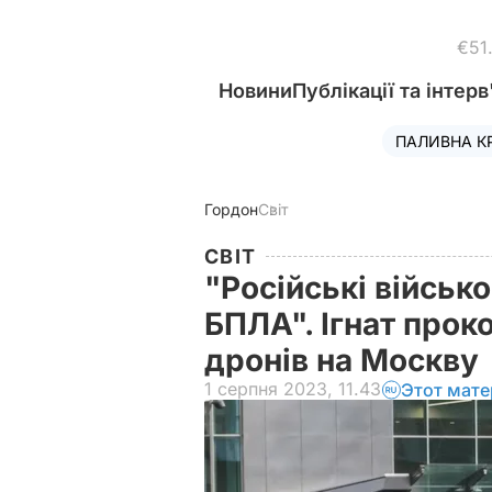
€51
Новини
Публікації та інтерв
ПАЛИВНА К
Гордон
Світ
СВІТ
"Російські військ
БПЛА". Ігнат прок
дронів на Москву
1 серпня 2023, 11.43
Этот мате