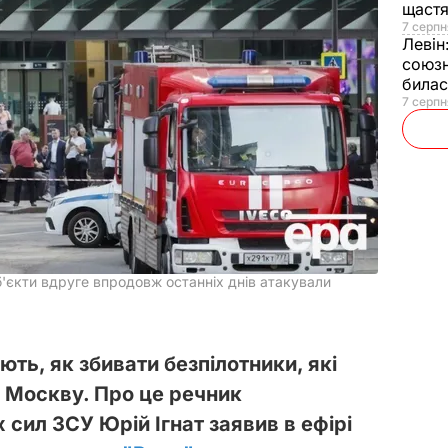
щаст
7 серпн
Левін
союзн
билас
7 серпн
 об'єкти вдруге впродовж останніх днів атакували
ають, як збивати безпілотники, які
 Москву. Про це речник
сил ЗСУ Юрій Ігнат заявив в ефірі