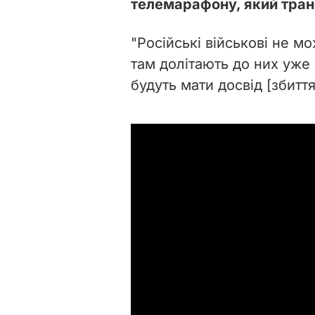
телемарафону, який тра
"Російські військові не м
там долітають до них уже 
будуть мати досвід [збиття]