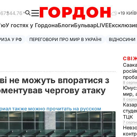
.67
$44.76
+19 КИЇВ
'ю
У гостях у Гордона
Блоги
Бульвар
LIVE
Ексклюзи
РИЗА У РФ
ПЕРЕГОВОРИ ПРО МИР В УКРАЇНІ
ВІДНОСИНИ
СВІ
Саака
росій
проб
ові не можуть впоратися з
8 серпн
Юнус
оментував чергову атаку
мир, 
8 серпн
Казар
риал также можно прочитать на русском
студе
ТЦК
7 серпн
Невз
контр