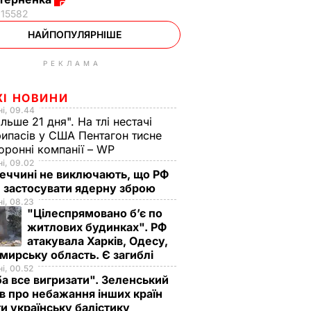
15582
НАЙПОПУЛЯРНІШЕ
РЕКЛАМА
ЖІ НОВИНИ
і, 09.44
ільше 21 дня". На тлі нестачі
ипасів у США Пентагон тисне
оронні компанії – WP
і, 09.02
еччині не виключають, що РФ
 застосувати ядерну зброю
і, 08.23
"Цілеспрямовано бʼє по
житлових будинках". РФ
атакувала Харків, Одесу,
ирську область. Є загиблі
і, 00.52
а все вигризати". Зеленський
в про небажання інших країн
и українську балістику