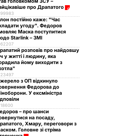
тав головкомом ЗСУ –
айцікавіше про Драпатого
99983
Ілон постійно каже: "Час
кладати угоду". Федоров
мовляє Маска поступитися
одо Starlink – ЗМІ
62207
рапатий розповів про найдовшу
іч у житті і людину, яка
орадила йому виходити з
котла"
23497
жерело з ОП відкинуло
овернення Федорова до
іноборони. У ексміністра
ідповіли
18600
едоров – про шанси
овернутися на посаду,
рапатого, Хмару, переговори з
аском. Головне зі стріма
терненка