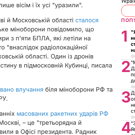
Украї
ше вісім і їх усі "уразили".
ві й Московській області
сталося
ПОП
ське міноборони повідомило, що
1
"
ри з п'яти БПЛА, які летіли на
н
с
о "внаслідок радіолокаційної
н
овській області. Один із дронів
2
"
астину в підмосковній Кубинці, писала
Д
п
д
овано влучання
біля міноборони РФ та
3
Д
РУ.
о
н
с
танніх
масованих ракетних ударів РФ
4
Москві, – це "третьорядна й
"
Я
явили в Офісі президента. Радник