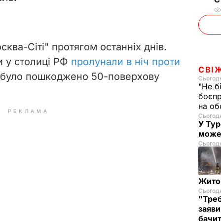
сква-Сіті" протягом останніх днів.
 у столиці РФ
пролунали в ніч проти
СВІ
о було пошкоджено 50-поверхову
Сьогодн
"Не б
боєпр
на об
РЕКЛАМА
Сьогодн
У Тур
може
Сьогодн
Житом
Сьогодн
"Треб
заяви
бачит