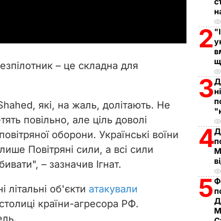
с
a
н
2
y
"
у
V
в
щ
езпілотник – це складна для
i
3
Д
н
d
п
Shahed, які, на жаль, долітають. Не
"
e
тять повільно, але ціль доволі
4
Д
овітряної оборони. Українські воїни
o
п
лише Повітряні сили, а всі сили
М
в
ивати", – зазначив Ігнат.
5
Ф
ні літальні об'єкти
атакували
п
Д
столиці країни-агресора РФ.
М
ель.
С