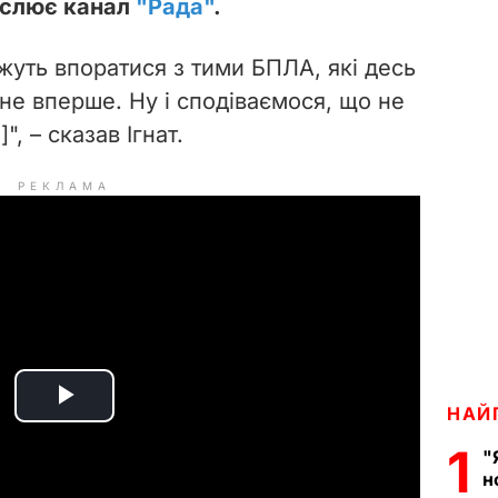
нслює канал
"Рада"
.
ожуть впоратися з тими БПЛА, які десь
не вперше. Ну і сподіваємося, що не
", – сказав Ігнат.
РЕКЛАМА
P
НАЙ
1
"
l
н