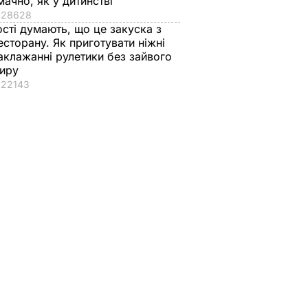
мачно, як у дитинстві
28628
ості думають, що це закуска з
есторану. Як приготувати ніжні
аклажанні рулетики без зайвого
иру
22143