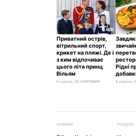
Приватний острів,
Завдяк
вітрильний спорт,
звичай
крикет на пляжі. Де і
перетв
з ким відпочиває
рестор
цього літа принц
Рідні 
Вільям
добав
6 серпня, 09.54
БУЛЬВАР
6 серпня, 
НОВИНИ
РОЗДІЛИ