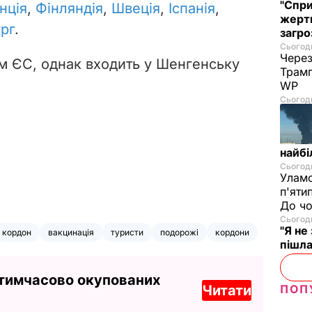
"Спри
нція
,
Фінляндія
,
Швеція
,
Іспанія
,
жертв
рг
.
загро
Сьогодн
Через
м ЄС, однак входить у Шенгенську
Трамп
WP
Сьогодн
найбі
Сьогодн
Уламо
п'яти
До чо
Сьогодн
"Я не
кордон
вакцинація
туристи
подорожі
кордони
пішла
 тимчасово окупованих
Читати
ПОП