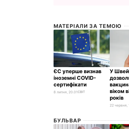
МАТЕРІАЛИ ЗА ТЕМОЮ
ЄС уперше визнав
У Швей
іноземні COVID-
дозвол
сертифікати
вакцин
віком в
8 липня, 20.01
СВІТ
років
22 червня, 
БУЛЬВАР