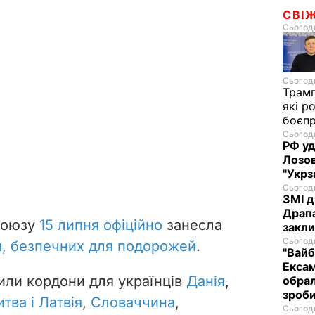
СВІ
Сьогодн
Сьогодн
Трам
які р
боєп
Сьогодн
РФ уд
Лозов
"Укрз
Сьогодн
ЗМІ д
Драпа
союзу
15 липня офіційно
занесла
закли
Сьогодн
н, безпечних для подорожей
.
"Вайб
Ексам
рили кордони для українців
Данія
,
обрал
зроби
итва і Латвія
,
Словаччина
,
Сьогодн