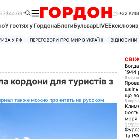
.63
$44.69
+32 КИЇВ
'ю
У гостях у Гордона
Блоги
Бульвар
LIVE
Ексклюзи
РИЗА У РФ
ПЕРЕГОВОРИ ПРО МИР В УКРАЇНІ
ВІДНОСИНИ
СВІЖ
Богд
1944 
6 серпн
а кордони для туристів з
Яров
шкіль
що во
ериал также можно прочитать на русском
5 серпн
Клим
боять
моря
5 серпня
Фурс
Та Р