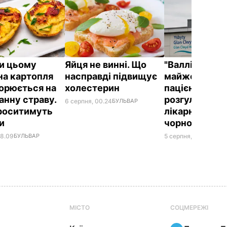
и цьому
Яйця не винні. Що
"Валлійський
на картопля
насправді підвищує
майже годину
орюється на
холестерин
пацієнтів,
анну страву.
розгулюючи н
6 серпня, 00.24
БУЛЬВАР
проситимуть
лікарні з косо
ки
чорному бал
08.09
БУЛЬВАР
5 серпня, 23.40
БУЛЬ
МІСТО
СОЦМЕРЕЖІ