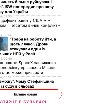
чинять більше руйнувань і
". ISW попередив про нову
зу для України
і, 08.50
 дефіцит ракет у США між
ом і Гегсетом виник конфлікт –
і, 08.14
"Треба на роботу йти, а
щось лячно". Дрони
атакували один із
льших НПЗ у Росії
і, 00.40
к ракети SpaceX заввишки з
поверхівку врізався в Місяць.
го це може призвести
і, 00.18
 зможу". Чому Стефанішина
 із суду в сльозах
Більше новин
УЛЯРНЕ В БУЛЬВАРІ