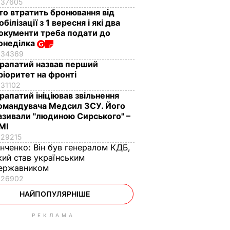
37605
то втратить бронювання від
обілізації з 1 вересня і які два
окументи треба подати до
онеділка
34369
рапатий назвав перший
ріоритет на фронті
31102
рапатий ініціював звільнення
омандувача Медсил ЗСУ. Його
азивали "людиною Сирського" –
МІ
29215
інченко:
Він був генералом КДБ,
кий став українським
ержавником
26902
НАЙПОПУЛЯРНІШЕ
РЕКЛАМА