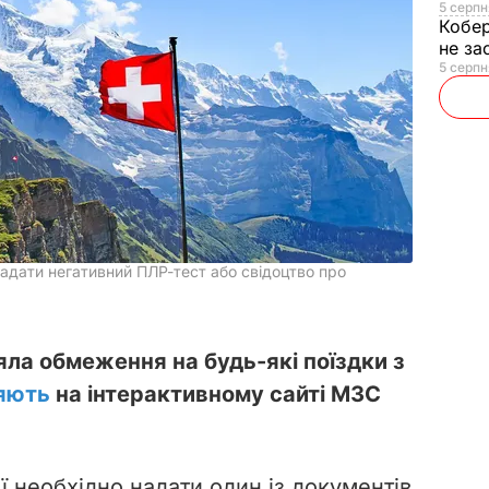
5 серпн
Кобе
не за
5 серпн
 надати негативний ПЛР-тест або свідоцтво про
яла обмеження на будь-які поїздки з
яють
на інтерактивному сайті МЗС
ії необхідно надати один із документів