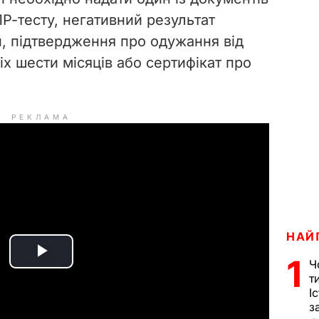
Р-тесту, негативний результат
н, підтвердження про одужання від
х шести місяців або сертифікат про
РЕКЛАМА
НАЙ
1
P
Ч
т
І
l
з