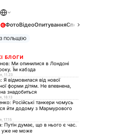
в
Фото
Відео
Опитування
Спецпроєкти
Війна в Укра
 З ПОЛЬЩЕЮ
І БЛОГИ
анов:
Ми опинилися в Лондоні
року. Їм кабзда
я, 11.23
а:
Я відмовилася від нової
ної форми дітям. Не впевнена,
на знадобиться
я, 18.13
енко:
Російські танкери чомусь
ся йти додому з Мармурового
, 17.15
а:
Путін думає, що в нього є час.
Ф уже не може