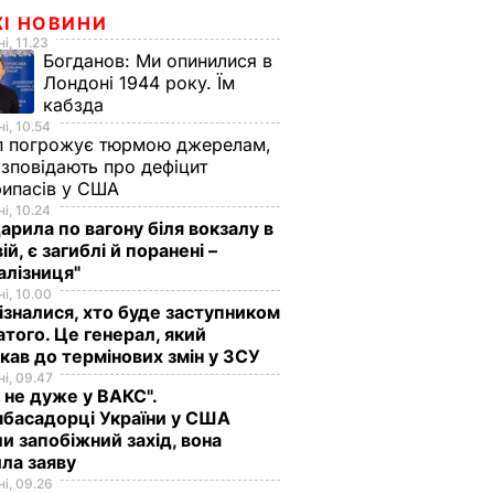
ЖІ НОВИНИ
і, 11.23
Богданов:
Ми опинилися в
Лондоні 1944 року. Їм
кабзда
і, 10.54
п погрожує тюрмою джерелам,
озповідають про дефіцит
рипасів у США
і, 10.24
арила по вагону біля вокзалу в
ій, є загиблі й поранені –
алізниця"
і, 10.00
ізналися, хто буде заступником
того. Це генерал, який
кав до термінових змін у ЗСУ
і, 09.47
 не дуже у ВАКС".
басадорці України у США
и запобіжний захід, вона
ла заяву
і, 09.26