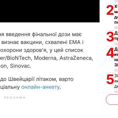
a
2
Х
м
y
д
п
V
3
Д
ня введення фінальної дози має
п
i
 визнає вакцини, схвалені EMА і
4
Д
 охорони здоров'я, у цей список
d
к
zer/BioNTech, Moderna, AstraZeneca,
н
e
З
on, Sinovac.
o
5
З
до Швейцарії літаком, варто
я
д
еціальну
онлайн-анкету
.
РЕКЛАМА