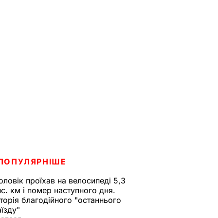
ПОПУЛЯРНІШЕ
оловік проїхав на велосипеді 5,3
ис. км і помер наступного дня.
сторія благодійного "останнього
аїзду"