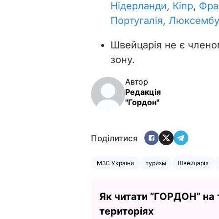
Нідерланди
,
Кіпр
,
Фра
Португалія
,
Люксембу
Швейцарія не є члено
зону.
Автор
Редакція
"Гордон"
Поділитися
МЗС України
туризм
Швейцарія
Як читати ”ГОРДОН” на
територіях