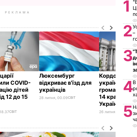
1
"
Ц
РЕКЛАМА
п
2
У
–
г
3
"
д
і
з
царії
Люксембург
Кордони для
4
В
или COVID-
відкриває в'їзд для
українських
р
ацію дітей
українців
громадян від
х
ід 12 до 15
14 країн ЄС 
28 липня, 00.09
СВІТ
України
5
Н
18.37
СВІТ
26 липня, 15.59
ПОЛІ
з
ч