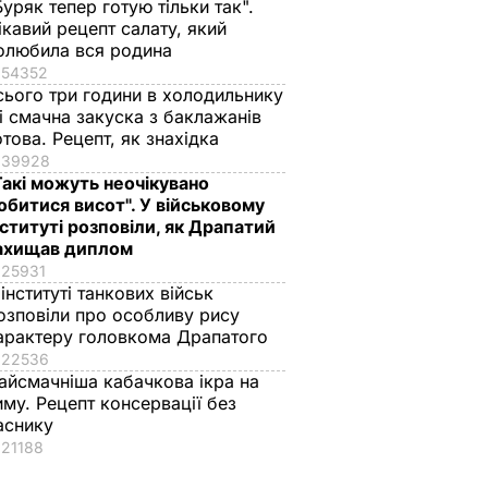
Буряк тепер готую тільки так".
ікавий рецепт салату, який
олюбила вся родина
54352
сього три години в холодильнику
 і смачна закуска з баклажанів
отова. Рецепт, як знахідка
39928
Такі можуть неочікувано
обитися висот". У військовому
нституті розповіли, як Драпатий
ахищав диплом
25931
 інституті танкових військ
озповіли про особливу рису
крило
арактеру головкома Драпатого
– МЗС
22536
айсмачніша кабачкова ікра на
ТИКА
иму. Рецепт консервації без
аснику
21188