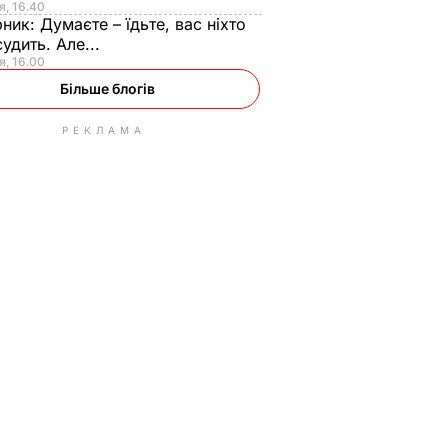
я, 16.40
рник:
Думаєте – їдьте, вас ніхто
судить. Але...
я, 16.00
Більше блогів
РЕКЛАМА