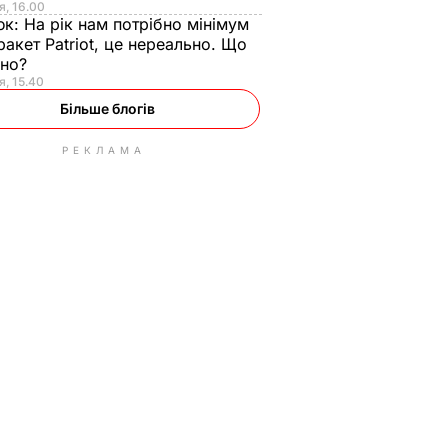
я, 16.00
юк:
На рік нам потрібно мінімум
ракет Patriot, це нереально. Що
ьно?
я, 15.40
Більше блогів
РЕКЛАМА