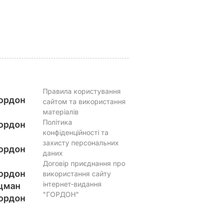
пропорціями
5 серпня, 17.43
БУЛЬВАР
5 серпня, 16.39
БУЛЬВАР
Правила користування
ордон
сайтом та використання
матеріалів
Політика
ордон
конфіденційності та
захисту персональних
ордон
даних
Договір приєднання про
ордон
використання сайту
інтернет-видання
цман
"ГОРДОН"
ордон