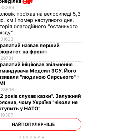
онеділка
33384
оловік проїхав на велосипеді 5,3
ис. км і помер наступного дня.
сторія благодійного "останнього
аїзду"
31623
рапатий назвав перший
ріоритет на фронті
29731
рапатий ініціював звільнення
омандувача Медсил ЗСУ. Його
азивали "людиною Сирського" –
МІ
28506
12 років слухав казки". Залужний
ояснив, чому Україна "ніколи не
ступить у НАТО"
19387
НАЙПОПУЛЯРНІШЕ
РЕКЛАМА