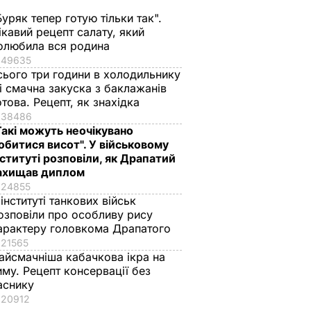
Буряк тепер готую тільки так".
ікавий рецепт салату, який
олюбила вся родина
49635
сього три години в холодильнику
 і смачна закуска з баклажанів
отова. Рецепт, як знахідка
38486
Такі можуть неочікувано
обитися висот". У військовому
нституті розповіли, як Драпатий
ахищав диплом
24855
 інституті танкових військ
озповіли про особливу рису
краща
Марія Бурмака: Нам
Ніжні бельгійські
арактеру головкома Драпатого
ервації,
кажуть, що буде
вафлі із
21565
айсмачніша кабачкова ікра на
 кришки
важка зима, і я не
кисломолочного
иму. Рецепт консервації без
знаю, що робити, бо в
сиру – ідеальні для
аснику
мене немає куди
чаювання. Рецепт з
20912
їхати
точними
ВАР