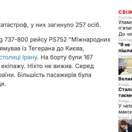
СВІ
Сьогодн
Уламо
катастроф, у них загинуло 257 осіб.
п'яти
До чо
ng 737-800 рейсу PS752 "Міжнародних
Сьогодн
"Я не
рямував із Тегерана до Києва,
пішла
столиці Ірану
. На борту були 167
Сьогодн
в екіпажу. Ніхто не вижив. Серед
раїни. Більшість пасажирів була
Велик
ди.
Вчора, 
Стало
таємн
Вчора, 
У чет
макси
Вчора, 