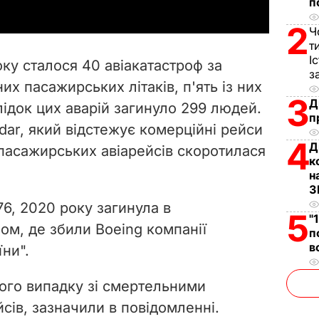
п
y
2
Ч
V
т
І
оку сталося 40 авіакатастроф за
з
i
х пасажирських літаків, п'ять із них
3
Д
ідок цих аварій загинуло 299 людей.
d
п
adar, який відстежує комерційні рейси
e
4
Д
ь пасажирських авіарейсів скоротилася
к
o
н
З
76, 2020 року загинула в
5
"
ном, де збили
Boeing компанії
п
в
їни".
ого випадку зі смертельними
сів, зазначили в повідомленні.