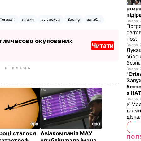
розро
підір
Тегеран
літаки
авіарейси
Boeing
загиблі
Вчора, 
Погро
світо
Post
 тимчасово окупованих
Читати
Вчора, 
Лукаш
зброю
безпі
РЕКЛАМА
Вчора, 
"Стіл
Залуж
безпе
в НА
Вчора, 
У Мос
таємн
дізна
році сталося
Авіакомпанія МАУ
ПОП
акатастроф
опублікувала імена