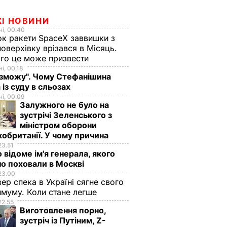
ЖІ НОВИНИ
і, 00.40
к ракети SpaceX заввишки з
поверхівку врізався в Місяць.
го це може призвести
і, 00.18
 зможу". Чому Стефанішина
 із суду в сльозах
і, 00.09
Залужного не було на
зустрічі Зеленського з
міністром оборони
обританії. У чому причина
23.51
 відоме ім'я генерала, якого
о поховали в Москві
23.00
вер спека в Україні сягне свого
муму. Коли стане легше
22.55
Виготовлення порно,
зустріч із Путіним, Z-