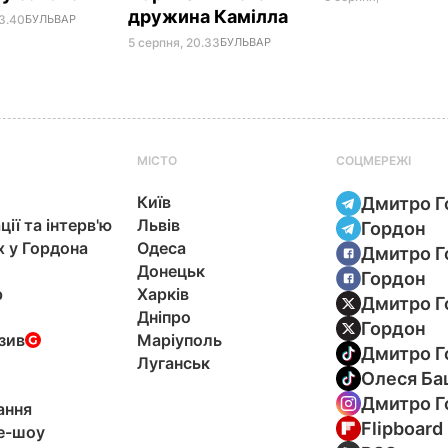
дружина Камілла
23.40
БУЛЬВАР
5 серпня, 20.33
БУЛЬВАР
МІСТО
СОЦМЕРЕЖІ
Київ
Дмитро Г
ції та інтерв'ю
Львів
Гордон
х у Гордона
Одеса
Дмитро Г
Донецьк
Гордон
р
Харків
Дмитро Г
Дніпро
Гордон
зив
Маріуполь
Дмитро Г
Луганськ
Олеся Ба
Дмитро Г
ання
Flipboard
e-шоу