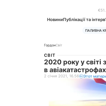
€51
Новини
Публікації та інтерв
ПАЛИВНА К
Гордон
Світ
СВІТ
2020 року у світі 
в авіакатастрофа
2 січня 2021, 16.56
Этот матер