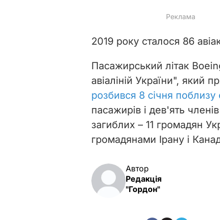
2019 року сталося 86 авіа
Пасажирський літак Boei
авіаліній України", який п
розбився 8 січня поблизу 
пасажирів і дев'ять члені
загиблих – 11 громадян Ук
громадянами Ірану і Кана
Автор
Редакція
"Гордон"