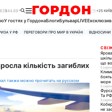
.63
$44.69
+25 КИЇВ
'ю
У гостях у Гордона
Блоги
Бульвар
LIVE
Ексклюзи
РИЗА У РФ
ПЕРЕГОВОРИ ПРО МИР В УКРАЇНІ
ВІДНОСИНИ
СВІЖ
Яров
шкіль
що во
зросла кількість загиблих
5 серпн
Клим
х
боять
иал также можно прочитать на русском
моря
5 серпня
Фурс
Та Р
5 серпн
Кобе
не за