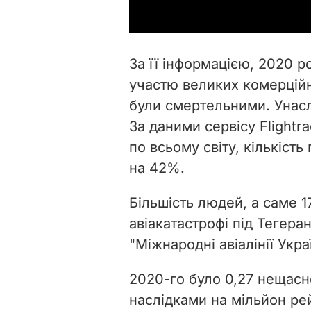
За її інформацією, 2020 р
участю великих комерційни
були смертельними. Унасл
За даними сервісу
Flightr
по всьому світу, кількіст
на 42%.
Більшість людей, а саме 1
авіакатастрофі під Тегера
"Міжнародні авіалінії Укра
2020-го було 0,27 нещасн
наслідками на мільйон рей