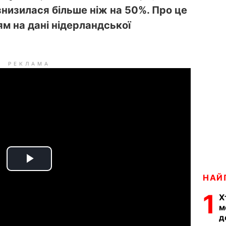
знизилася більше ніж на 50%. Про це
ям на дані нідерландської
РЕКЛАМА
P
НАЙ
l
1
Х
м
a
д