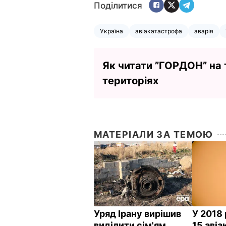
Поділитися
Україна
авіакатастрофа
аварія
Як читати ”ГОРДОН” на
територіях
МАТЕРІАЛИ ЗА ТЕМОЮ
Уряд Ірану вирішив
У 2018 
виділити сім'ям
15 аві