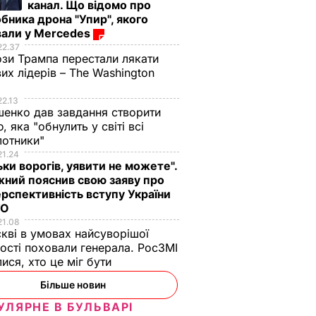
канал. Що відомо про
бника дрона "Упир", якого
вали у Mercedes
22.37
зи Трампа перестали лякати
вих лідерів – The Washington
22.13
енко дав завдання створити
, яка "обнулить у світі всі
лотники"
21.24
ьки ворогів, уявити не можете".
ний пояснив свою заяву про
рспективність вступу України
ТО
21.08
кві в умовах найсуворішої
ості поховали генерала. РосЗМІ
лися, хто це міг бути
Більше новин
УЛЯРНЕ В БУЛЬВАРІ