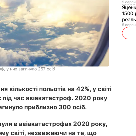
5 серпн
Яцен
1500 
реал
5 серпн
ф, у них загинуло 257 осіб
 кількості польотів на 42%, у світі
х під час авіакатастроф. 2020 року
загинуло приблизно 300 осіб.
инули в авіакатастрофах 2020 року,
ому світі, незважаючи на те, що