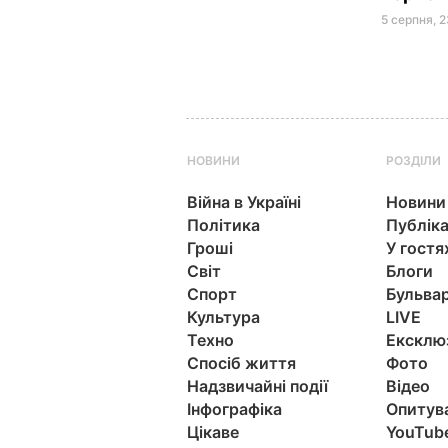
5 серпня, 
НОВИНИ
РОЗДІЛИ
Війна в Україні
Новини
Політика
Публіка
Гроші
У гостя
Світ
Блоги
Спорт
Бульва
Культура
LIVE
Техно
Ексклю
Спосіб життя
Фото
Надзвичайні події
Відео
Інфографіка
Опитув
Цікаве
YouTub