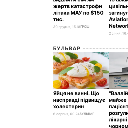
жертв катастрофи
цивільн
літака МАУ по $150
загинул
тис.
Aviatio
Netwo
30 грудня, 15.18
ГРОШІ
2 січня, 16
БУЛЬВАР
Яйця не винні. Що
"Валлі
насправді підвищує
майже 
холестерин
пацієнт
розгул
6 серпня, 00.24
БУЛЬВАР
лікарні
чорном