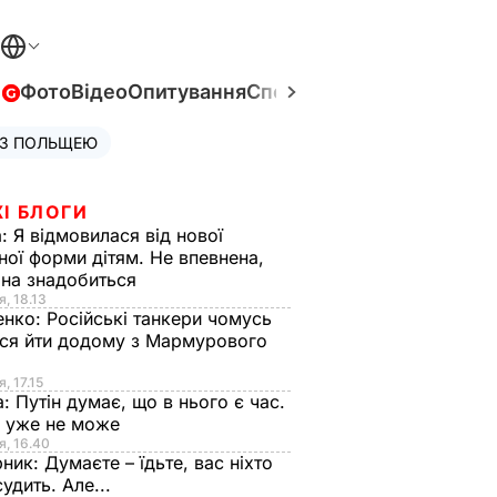
в
Фото
Відео
Опитування
Спецпроєкти
Війна в Укра
 З ПОЛЬЩЕЮ
І БЛОГИ
а:
Я відмовилася від нової
ної форми дітям. Не впевнена,
на знадобиться
я, 18.13
енко:
Російські танкери чомусь
ся йти додому з Мармурового
, 17.15
а:
Путін думає, що в нього є час.
Ф уже не може
я, 16.40
рник:
Думаєте – їдьте, вас ніхто
судить. Але...