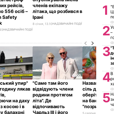
1
их рейсів,
членів екіпажу
"
о 556 осіб –
літака, що розбився в
Ц
п
n Safety
Ірані
rk
8 січня, 13.10
НАДЗВИЧАЙНІ ПОДІЇ
2
У
.45
НАДЗВИЧАЙНІ ПОДІЇ
–
г
3
"
д
і
з
4
В
р
йський упир"
"Саме там його
Названа най
х
годину лякав
відвідують члени
сіль для конс
5
Н
ів,
родини протягом
оберіть її – і
з
юючи на даху
літа". Де
на банках не
ч
 з косою і в
відпочивають
"позриває"
у балахоні
Чарльз III і його
5 серпня, 19.25
БУЛЬ