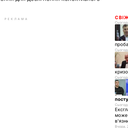
СВІ
РЕКЛАМА
Сьогодн
проб
Сьогодн
криз
Сьогодн
посту
Сьогодн
Ексгл
може 
в'язн
Вчора, 