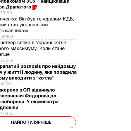
оловкомом ЗСУ – найцікавіше
ро Драпатого
75180
інченко:
Він був генералом КДБ,
кий став українським
ержавником
36684
 четвер спека в Україні сягне
вого максимуму. Коли стане
егше
23078
рапатий розповів про найдовшу
іч у житті і людину, яка порадила
ому виходити з "котла"
18129
жерело з ОП відкинуло
овернення Федорова до
іноборони. У ексміністра
ідповіли
17805
НАЙПОПУЛЯРНІШЕ