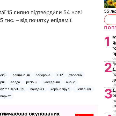
55 л
аї 15 липня підтвердили 54 нові
5 тис. – від початку епідемії.
ПОП
1
"
Я
г
п
2
"
Д
п
екін
вакцинація
заборона
КНР
хвороба
д
арні
влада
регіони
населення
анонс
3
oV-2 / COVID-19
пандемія
коронавірус
щеплення
Д
о
маркет
н
с
 тимчасово окупованих