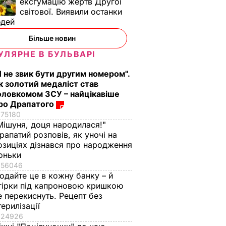
ексгумацію жертв Другої
світової. Виявили останки
юдей
Більше новин
УЛЯРНЕ В БУЛЬВАРІ
Я не звик бути другим номером".
к золотий медаліст став
оловкомом ЗСУ – найцікавіше
ро Драпатого
75180
Мішуня, доця народилася!"
рапатий розповів, як уночі на
озиціях дізнався про народження
оньки
56046
одайте це в кожну банку – й
гірки під капроновою кришкою
е перекиснуть. Рецепт без
терилізації
24926