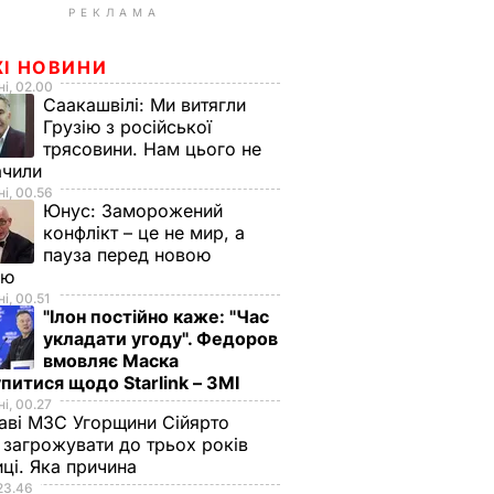
РЕКЛАМА
ЖІ НОВИНИ
і, 02.00
Саакашвілі:
Ми витягли
Грузію з російської
трясовини. Нам цього не
ачили
і, 00.56
Юнус:
Заморожений
конфлікт – це не мир, а
пауза перед новою
ою
і, 00.51
"Ілон постійно каже: "Час
укладати угоду". Федоров
вмовляє Маска
питися щодо Starlink – ЗМІ
і, 00.27
аві МЗС Угорщини Сійярто
загрожувати до трьох років
иці. Яка причина
23.46