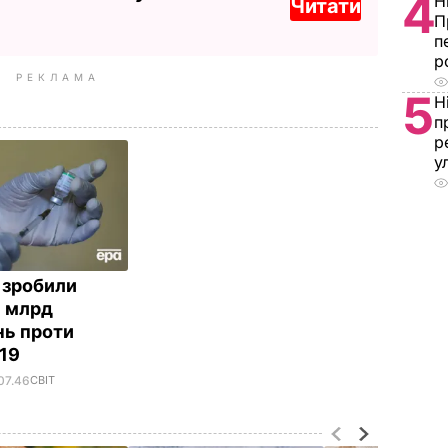
4
Н
Читати
П
п
р
РЕКЛАМА
5
Н
п
р
у
ї зробили
1 млрд
ь проти
-19
07.46
СВІТ