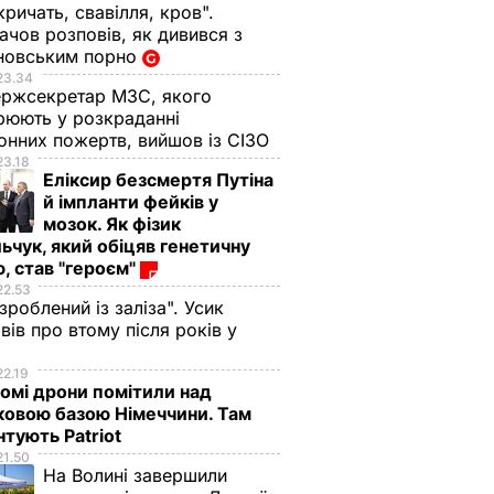
кричать, свавілля, кров".
чов розповів, як дивився з
новським порно
23.34
ржсекретар МЗС, якого
рюють у розкраданні
онних пожертв, вийшов із СІЗО
23.18
Еліксир безсмертя Путіна
й імпланти фейків у
мозок. Як фізик
ьчук, який обіцяв генетичну
, став "героєм"
22.53
 зроблений із заліза". Усик
вів про втому після років у
і
22.19
омі дрони помітили над
ковою базою Німеччини. Там
тують Patriot
21.50
На Волині завершили