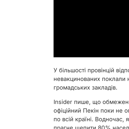
У більшості провінцій відп
невакцинованих поклали на
громадських закладів.
Insider пише, що обмеженн
офіційний Пекін поки не 
по всій країні. Водночас,
прагне щепити 80% насел