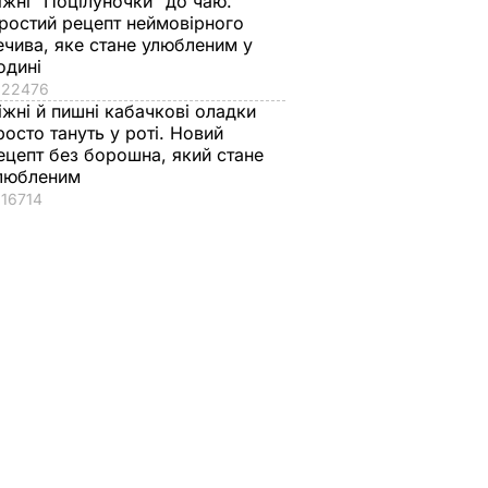
іжні "Поцілуночки" до чаю.
ростий рецепт неймовірного
ечива, яке стане улюбленим у
одині
22476
іжні й пишні кабачкові оладки
росто тануть у роті. Новий
ецепт без борошна, який стане
любленим
16714