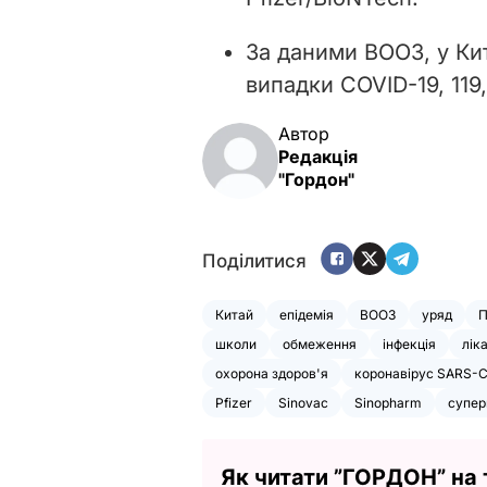
За даними ВООЗ, у Кит
випадки COVID-19, 119,
Автор
Редакція
"Гордон"
Поділитися
Китай
епідемія
ВООЗ
уряд
П
школи
обмеження
інфекція
лік
охорона здоров'я
коронавірус SARS-C
Pfizer
Sinovac
Sinopharm
супер
Як читати ”ГОРДОН” на