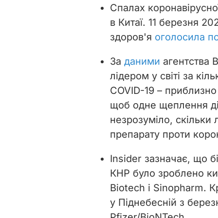
Спалах коронавірусної
в Китаї. 11 березня 2
здоров'я
оголосила п
За
даними
агентства B
лідером у світі за кі
COVID-19 – приблизно 
щоб одне щеплення д
незрозуміло, скільки 
препарату проти коро
Insider зазначає, що 
КНР було зроблено ки
Biotech і Sinopharm. К
у Піднебесній з бере
Pfizer/BioNTech.