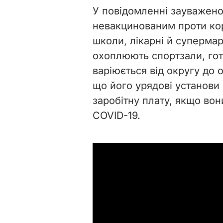
У повідомленні зауважено
невакцинованим проти кор
школи, лікарні й суперма
охоплюють спортзали, готе
варіюється від округу до 
що його урядові установи
заробітну плату, якщо вони
COVID-19.