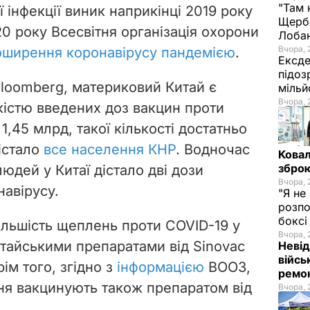
"Там 
 інфекції виник наприкінці 2019 року
Щерба
020 року Всесвітня організація охорони
Лоба
Вчора, 
оширення коронавірусу пандемією
.
Ексде
підоз
loomberg, материковий Китай є
мільй
Вчора, 
лькістю введених доз вакцин проти
1,45 млрд, такої кількості достатньо
істало
все населення КНР
. Водночас
Ковал
зброю
людей у Китаї дістало дві дози
Вчора, 
навірусу.
"Я не
розпо
бокс
більшість щеплень проти COVID-19 у
Вчора, 
тайськими препаратами від Sinovac
Невід
війсь
рім того, згідно з
інформацією
ВООЗ,
ремон
зня вакцинують також препаратом від
Вчора, 