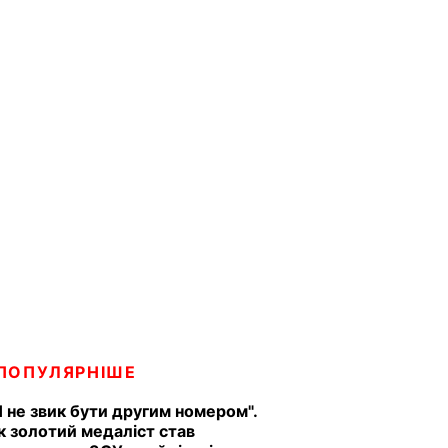
ПОПУЛЯРНІШЕ
Я не звик бути другим номером".
к золотий медаліст став