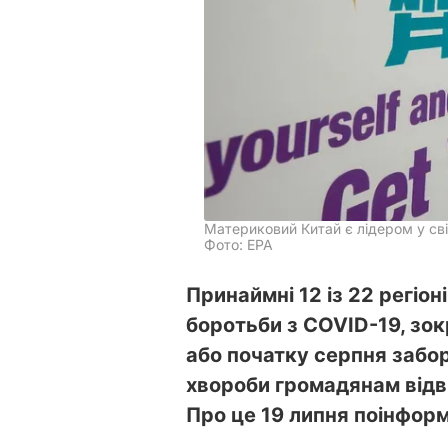
Материковий Китай є лідером у сві
Фото: EPA
Принаймні 12 із 22 регіон
боротьби з COVID-19, зок
або початку серпня забо
хвороби громадянам відв
Про це 19 липня поінфор