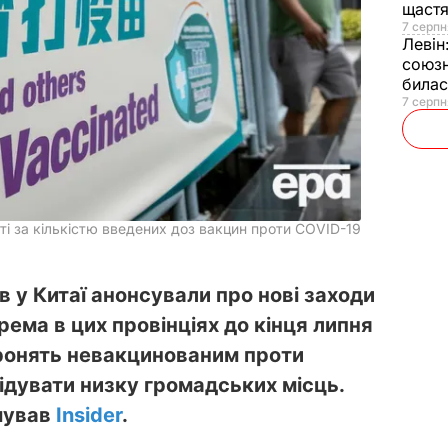
щаст
7 серпн
Левін
союзн
билас
7 серпн
ті за кількістю введених доз вакцин проти COVID-19
ів у Китаї анонсували про нові заходи
рема в цих провінціях до кінця липня
ронять невакцинованим проти
ідувати низку громадських місць.
мував
Insider
.