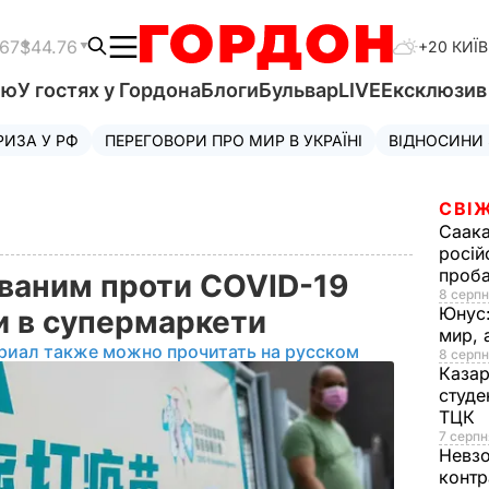
.67
$44.76
+20 КИЇВ
'ю
У гостях у Гордона
Блоги
Бульвар
LIVE
Ексклюзи
РИЗА У РФ
ПЕРЕГОВОРИ ПРО МИР В УКРАЇНІ
ВІДНОСИНИ
СВІЖ
Саака
росій
проб
ованим проти COVID-19
8 серпн
Юнус
и в супермаркети
мир, 
риал также можно прочитать на русском
8 серпн
Казар
студе
ТЦК
7 серпн
Невз
контр