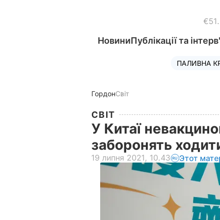
€51
Новини
Публікації та інтерв
ПАЛИВНА К
Гордон
Світ
СВІТ
У Китаї невакцин
заборонять ходит
19 липня 2021, 10.43
Этот мате