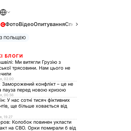
в
Фото
Відео
Опитування
Спецпроєкти
Війна в Укра
 З ПОЛЬЩЕЮ
І БЛОГИ
швілі:
Ми витягли Грузію з
ської трясовини. Нам цього не
ачили
я, 02.00
:
Заморожений конфлікт – це не
а пауза перед новою кризою
я, 00.56
ін:
У нас сотні тисяч фіктивних
нтів, ще більше ховається від
я, 19.27
оров:
Колобок повинен укласти
акт на СВО. Орки помирали б від