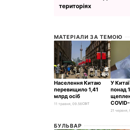
територіях
МАТЕРІАЛИ ЗА ТЕМОЮ
Населення Китаю
У Кита
перевищило 1,41
понад 
млрд осіб
щеплен
COVID
11 травня, 09.56
СВІТ
21 червня, 
БУЛЬВАР