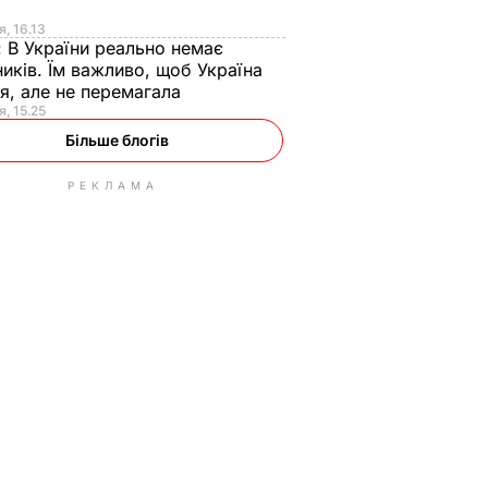
я
я, 16.13
:
В України реально немає
иків. Їм важливо, щоб Україна
я, але не перемагала
я, 15.25
Більше блогів
РЕКЛАМА