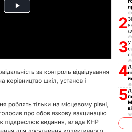
г
п
P
2
З
l
я
д
a
3
У
с
y
л
V
4
Д
овідальність за контроль відвідування
н
i
й
 керівництво шкіл, установ і
5
d
Д
п
М
e
я роблять тільки на місцевому рівні,
в
оголосив про обов'язкову вакцинацію
o
 як підкреслює видання, влада КНР
ення для досягнення колективного