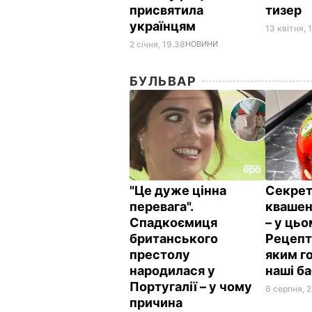
присвятила
тизер
українцям
13 квітня, 1
2 січня, 19.38
НОВИНИ
БУЛЬВАР
"Це дуже цінна
Секрет
перевага".
квашен
Спадкоємиця
– у цьо
британського
Рецепт 
престолу
яким г
народилася у
наші б
Португалії – у чому
6 серпня, 2
причина