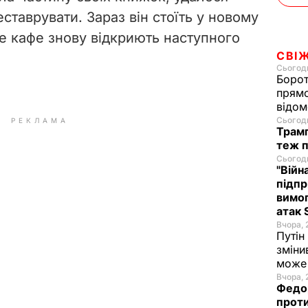
еставрувати. Зараз він стоїть у новому
ре кафе знову відкриють наступного
СВІ
Сьогодн
Борот
прямо
відом
Сьогодн
РЕКЛАМА
Трамп
теж п
Сьогодн
"Війн
підпр
вимог
атак 
Вчора, 
Путін
зміни
може 
Вчора, 
Федор
проти