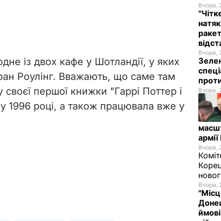
Вчора, 
"Чітк
натяк
ракет
відст
Вчора, 
одне із двох кафе у Шотландії, у яких
Зелен
спеці
ан Роулінг. Вважають, що саме там
проти
 своєї першої книжки "Гаррі Поттер і
Вчора, 
у 1996 році, а також працювала вже у
масш
армії
Вчора, 
Коміт
Корец
новог
Вчора, 
"Місц
Донец
ймові