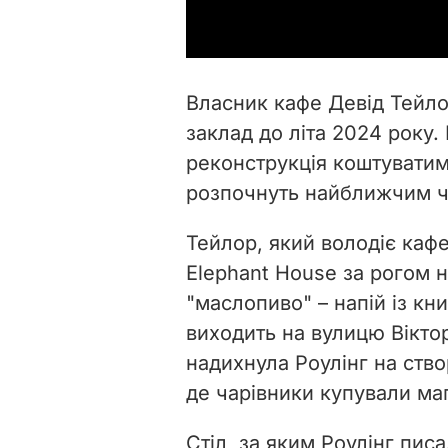
Власник кафе Девід Тейло
заклад до літа 2024 року.
реконструкція коштуватим
розпочнуть найближчим ч
Тейлор, який володіє кафе
Elephant House за рогом н
"маслопиво" – напій із кн
виходить на вулицю Віктор
надихнула Роулінг на ство
де чарівники купували маг
Стіл, за яким Роулінг пис