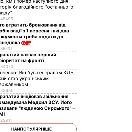
ис. км і помер наступного дня.
сторія благодійного "останнього
аїзду"
45495
то втратить бронювання від
обілізації з 1 вересня і які два
окументи треба подати до
онеділка
35537
рапатий назвав перший
ріоритет на фронті
34070
інченко:
Він був генералом КДБ,
кий став українським
ержавником
33680
рапатий ініціював звільнення
омандувача Медсил ЗСУ. Його
азивали "людиною Сирського" –
МІ
29911
НАЙПОПУЛЯРНІШЕ