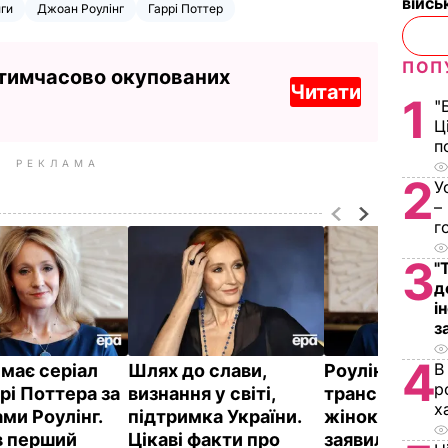
війс
ги
Джоан Роулінг
Гаррі Поттер
ПОП
 тимчасово окупованих
Читати
1
"
Ц
п
РЕКЛАМА
2
У
–
г
3
"
д
і
з
4
В
імає серіал
Шлях до слави,
Роулінг не в
р
рі Поттера за
визнання у світі,
трансгендер
х
ми Роулінг.
підтримка України.
жінок за жіно
 перший
Цікаві факти про
заявила, що г