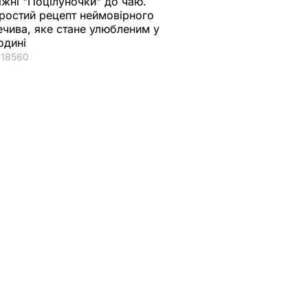
іжні "Поцілуночки" до чаю.
ростий рецепт неймовірного
ечива, яке стане улюбленим у
одині
НДАЛИ
18560
що
"Хрумкі зовні й ніжні
Дружину Роналду
у.
всередині".
назвали товстою. Щ
нючої
Найсмачніші
сказав її кривдник
смажені кабачки
футболіст
ВАР
6 серпня, 18.09
БУЛЬВАР
6 серпня, 18.05
БУЛЬВАР