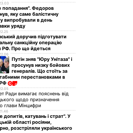
23.03
е попадання". Федоров
нув, яку саме балістичну
у випробували в день
авки уряду
22.25
ський доручив підготувати
альну санкційну операцію
 РФ. Про що йдеться
22.06
Путін зняв "Юру Унітаза" і
просунув низку бойових
генералів. Що стоїть за
табними перестановками в
 РФ
22.05
ет Ради вимагає пояснень від
ького щодо призначення
о глави Мінцифри
21.46
е допитів, катувань і страт". У
ькій області росіяни,
рно, розстріляли українського