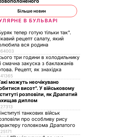
ьковополоненого
Більше новин
УЛЯРНЕ В БУЛЬВАРІ
Буряк тепер готую тільки так".
ікавий рецепт салату, який
олюбила вся родина
64003
сього три години в холодильнику
 і смачна закуска з баклажанів
отова. Рецепт, як знахідка
41365
Такі можуть неочікувано
обитися висот". У військовому
нституті розповіли, як Драпатий
ахищав диплом
27313
 інституті танкових військ
важає
озповіли про особливу рису
них
арактеру головкома Драпатого
к. Вона
25171
отова