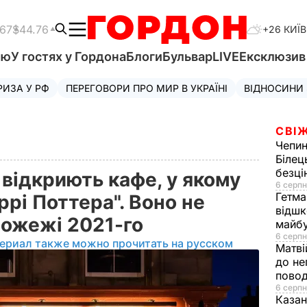
.67
$44.76
+26 КИЇВ
'ю
У гостях у Гордона
Блоги
Бульвар
LIVE
Ексклюзи
РИЗА У РФ
ПЕРЕГОВОРИ ПРО МИР В УКРАЇНІ
ВІДНОСИНИ
СВІЖ
Чепи
Білец
безц
 відкриють кафе, у якому
6 серпн
Гетма
ррі Поттера". Воно не
відшк
пожежі 2021-го
майбу
6 серпн
ериал также можно прочитать на русском
Матві
до не
повод
6 серпн
Казан