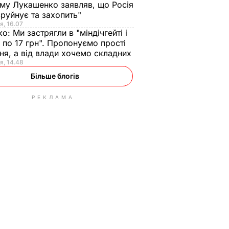
ому Лукашенко заявляв, що Росія
зруйнує та захопить"
я, 16.07
ко:
Ми застрягли в "міндічгейті і
 по 17 грн". Пропонуємо прості
ня, а від влади хочемо складних
я, 14.48
Більше блогів
РЕКЛАМА