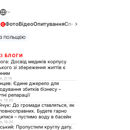
в
Фото
Відео
Опитування
Спецпроєкти
Війна в Укра
 З ПОЛЬЩЕЮ
І БЛОГИ
нога:
Досвід медиків корпусу
ького зі збереження життів є
інним
я, 21.16
нцев:
Єдине джерело для
одування збитків бізнесу –
тні репарації
я, 18.45
йчук:
До громади ставляться, як
повносправних. Будете гарно
итися – пустимо воду в басейн
я, 16.30
ський:
Пропустили круглу дату.