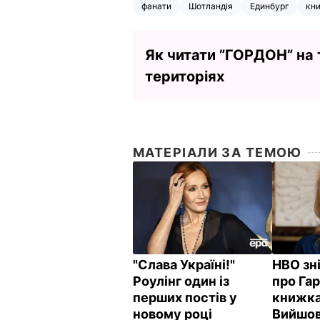
фанати
Шотландія
Единбург
кни
Як читати ”ГОРДОН” на
територіях
МАТЕРІАЛИ ЗА ТЕМОЮ
"Слава Україні!"
HBO зн
Роулінг один із
про Гар
перших постів у
книжка
новому році
Вийшов