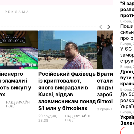
"Я за
розпо
РЕКЛАМА
проти
Вчора, 
Пошир
сильн
про р
Вчора, 
У ЄС 
замор
струк
Вчора, 
Дрон,
іненерго
Російський фахівець
Брати Вінклв
бути 
 зламали і
із криптовалют,
стали перши
країн
ють викуп у
якого викрадали в
людьми, які
Вчора, 
нах
Києві, віддав
заробили $1 
До 50
розкр
зловмисникам понад
біткоінах – З
НАДЗВИЧАЙНІ
Украї
ПОДІЇ
$1 млн у біткоінах
3 грудня, 15.06
ГРОШ
Вчора, 
29 грудня,
НАДЗВИЧАЙНІ
Украї
ПОДІЇ
23.38
Зеле