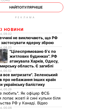
НАЙПОПУЛЯРНІШЕ
РЕКЛАМА
ЖІ НОВИНИ
і, 09.02
еччині не виключають, що РФ
 застосувати ядерну зброю
і, 08.23
"Цілеспрямовано бʼє по
житлових будинках". РФ
атакувала Харків, Одесу,
ирську область. Є загиблі
і, 00.52
а все вигризати". Зеленський
в про небажання інших країн
и українську балістику
і, 00.29
не любить". Як офіцер ФСБ
 лопає жовті й сині кульки біля
ьства РФ у Канаді. Відео
і, 00.06