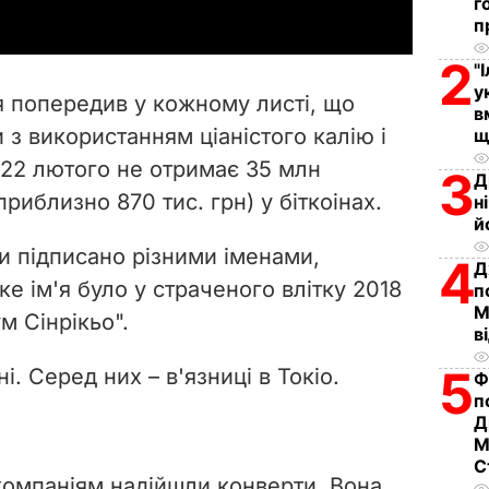
г
y
п
2
"
V
у
 попередив у кожному листі, що
в
i
и з використанням ціаністого калію і
щ
 22 лютого не отримає 35 млн
d
3
Д
риблизно 870 тис. грн) у біткоінах.
н
e
й
и підписано різними іменами,
4
o
Д
е ім'я було у страченого влітку 2018
п
М
м Сінрікьо".
в
5
і. Серед них – в'язниці в Токіо.
Ф
п
Д
М
С
 компаніям надійшли конверти. Вона