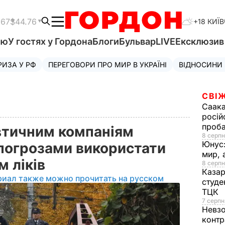
.67
$44.76
+18 КИЇВ
'ю
У гостях у Гордона
Блоги
Бульвар
LIVE
Ексклюзи
РИЗА У РФ
ПЕРЕГОВОРИ ПРО МИР В УКРАЇНІ
ВІДНОСИНИ
СВІЖ
Саака
росій
проб
втичним компаніям
8 серпн
Юнус
 погрозами використати
мир, 
м ліків
8 серпн
Казар
риал также можно прочитать на русском
студе
ТЦК
7 серпн
Невз
контр