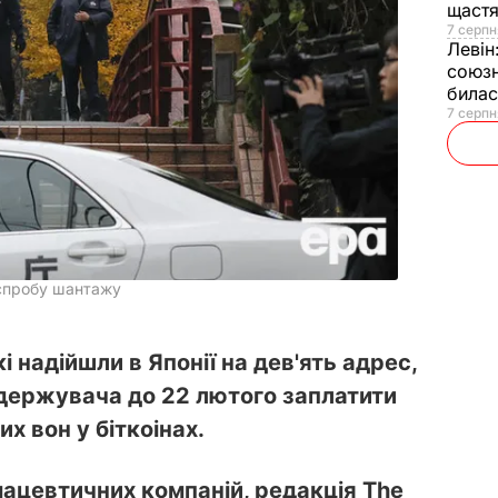
щаст
7 серпн
Левін
союзн
билас
7 серпн
 спробу шантажу
кі надійшли в Японії на дев'ять адрес,
держувача до 22 лютого заплатити
х вон у біткоінах.
рмацевтичних компаній, редакція The