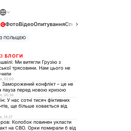
в
Фото
Відео
Опитування
Спецпроєкти
Війна в Укра
 З ПОЛЬЩЕЮ
І БЛОГИ
швілі:
Ми витягли Грузію з
ської трясовини. Нам цього не
ачили
я, 02.00
:
Заморожений конфлікт – це не
а пауза перед новою кризою
я, 00.56
ін:
У нас сотні тисяч фіктивних
нтів, ще більше ховається від
я, 19.27
оров:
Колобок повинен укласти
акт на СВО. Орки помирали б від