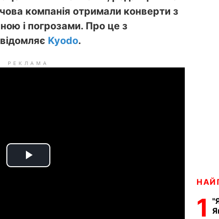
рчова компанія отримали конверти з
ою і погрозами. Про це з
овідомляє
Kyodo
.
РЕКЛАМА
P
НАЙ
l
1
"
a
Я