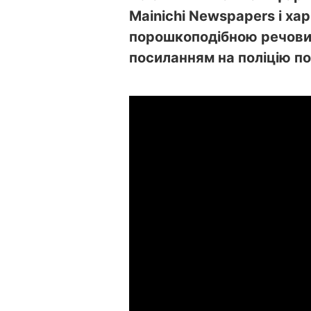
Mainichi Newspapers і ха
порошкоподібною речовин
посиланням на поліцію п