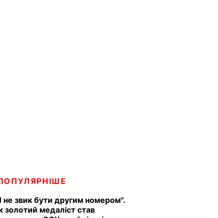
ПОПУЛЯРНІШЕ
Я не звик бути другим номером".
к золотий медаліст став