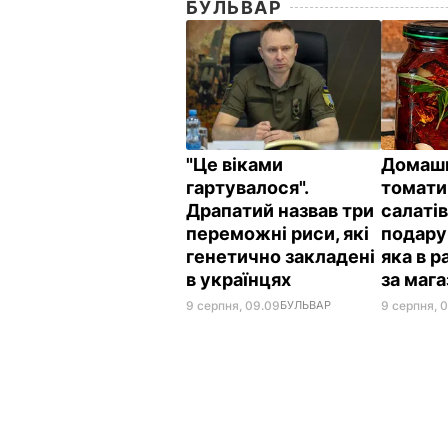
БУЛЬВАР
"Це віками
Домашн
гартувалося".
томати 
Драпатий назвав три
салатів
переможні риси, які
подару
генетично закладені
яка в 
в українцях
за маг
9 серпня, 09.09
БУЛЬВАР
9 серпня, 