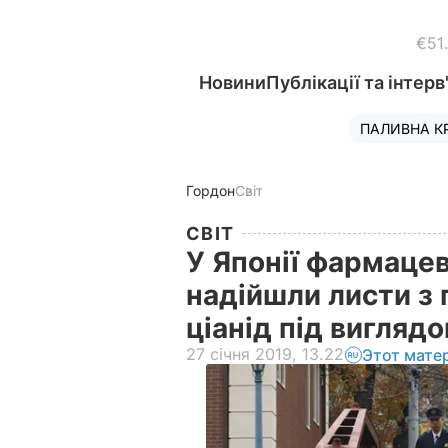
€51
Новини
Публікації та інтерв
ПАЛИВНА К
Гордон
Світ
СВІТ
У Японії фармаце
надійшли листи з
ціанід під виглядо
27 січня 2019, 13.22
Этот мате