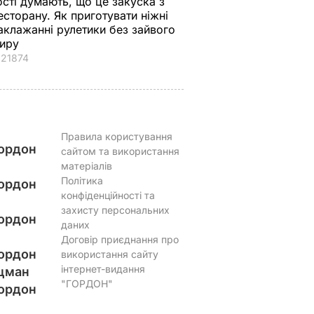
ості думають, що це закуска з
есторану. Як приготувати ніжні
аклажанні рулетики без зайвого
иру
21874
Правила користування
ордон
сайтом та використання
матеріалів
Політика
ордон
конфіденційності та
захисту персональних
ордон
даних
Договір приєднання про
ордон
використання сайту
інтернет-видання
цман
"ГОРДОН"
ордон