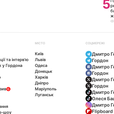
5
Г
р
б
ж
МІСТО
СОЦМЕРЕЖІ
Київ
Дмитро Г
ції та інтерв'ю
Львів
Гордон
х у Гордона
Одеса
Дмитро Г
Донецьк
Гордон
р
Харків
Дмитро Г
Дніпро
Гордон
зив
Маріуполь
Дмитро Г
Луганськ
Олеся Ба
Дмитро Г
ання
Flipboard
e-шоу