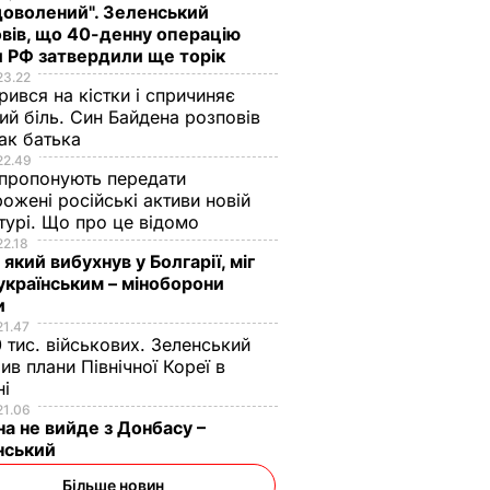
доволений". Зеленський
вів, що 40-денну операцію
 РФ затвердили ще торік
23.22
ився на кістки і спричиняє
ий біль. Син Байдена розповів
ак батька
22.49
пропонують передати
ожені російські активи новій
турі. Що про це відомо
22.18
 який вибухнув у Болгарії, міг
осси
У швейцарському
Університет у
українським – міноборони
ми
місті К'яссо
Швейцарії почав
и
дозволили податкові
приймати оплату за
21.47
млрд на
платежі в біткоінах
навчання в біткоіна
 тис. військових. Зеленський
ив плани Північної Кореї в
МІ
12 вересня, 13.00
СВІТ
8 жовтня, 12.51
СВІТ
ні
І
21.06
на не вийде з Донбасу –
нський
Більше новин