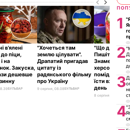
ПОП
1
"
Я
г
п
2
і в’ялені
"Хочеться там
"Що дивитес
"
до піци,
землю цілувати".
Пишіть рецеп
Д
п
 і на
Драпатий пригадав
Знамениті
д
нок. Закуска,
цитату із
херсонські
рази дешевше
радянського фільму
помідори, як
3
Д
азинну
про Україну
їсти вже на д
о
день
08.39
БУЛЬВАР
9 серпня, 08.08
БУЛЬВАР
н
с
8 серпня, 23.55
БУЛЬ
4
"
Я
с