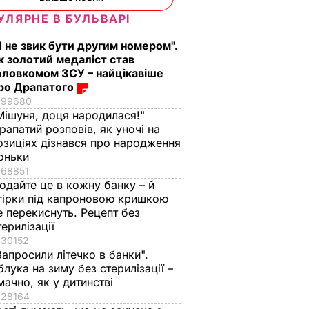
УЛЯРНЕ В БУЛЬВАРІ
Я не звик бути другим номером".
к золотий медаліст став
оловкомом ЗСУ – найцікавіше
ро Драпатого
99680
я?
Поширився на кістки
Що відбувається в
Мішуня, доця народилася!"
т!"
і спричиняє сильний
Буковелі після
рапатий розповів, як уночі на
озиціях дізнався про народження
біль. Син Байдена
сильного дощу.
оньки
розповів про рак
Відео
68851
і можна
батька
8 серпня, 22.10
БУЛЬВАР
одайте це в кожну банку – й
ругий
8 серпня, 23.22
СВІТ
гірки під капроновою кришкою
е перекиснуть. Рецепт без
терилізації
ВАР
30152
Запросили літечко в банки".
блука на зиму без стерилізації –
мачно, як у дитинстві
28164