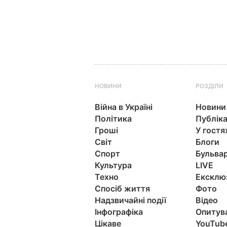
НОВИНИ
РОЗДІЛИ
Війна в Україні
Новини
Політика
Публіка
Гроші
У гостя
Світ
Блоги
Спорт
Бульва
Культура
LIVE
Техно
Ексклю
Спосіб життя
Фото
Надзвичайні події
Відео
Інфографіка
Опитув
Цікаве
YouTub