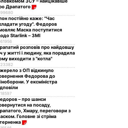
оловкомом ЗСУ – найцікавіше
ро Драпатого
99680
Ілон постійно каже: "Час
кладати угоду". Федоров
мовляє Маска поступитися
одо Starlink – ЗМІ
61956
рапатий розповів про найдовшу
іч у житті і людину, яка порадила
ому виходити з "котла"
23382
жерело з ОП відкинуло
овернення Федорова до
іноборони. У ексміністра
ідповіли
18597
едоров – про шанси
овернутися на посаду,
рапатого, Хмару, переговори з
аском. Головне зі стріма
терненка
15546