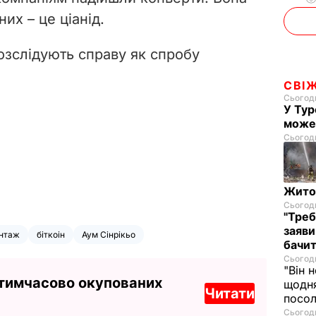
их – це ціанід.
озслідують справу як спробу
СВІ
Сьогодн
У Тур
може
Сьогодн
Житом
Сьогодн
"Треб
заяви
нтаж
біткоін
Аум Сінрікьо
бачит
Сьогодн
"Він 
 тимчасово окупованих
щодня
Читати
посол
Сьогодн