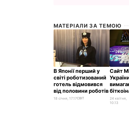
МАТЕРІАЛИ ЗА ТЕМОЮ
В Японії перший у
Сайт М
світі роботизований
України
готель відмовився
вимага
від половини роботів
біткоі
18 січня, 17.17
СВІТ
24 квітня,
10.13