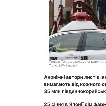
Поліція Токіо розслідує справу як
Фото: ЕРА (архів)
Анонімні автори листів, я
вимагають від кожного о
35 млн південнокорейськи
25 січня в Японії сім фа