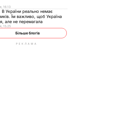
я
я, 16.13
:
В України реально немає
иків. Їм важливо, щоб Україна
я, але не перемагала
я, 15.25
Більше блогів
РЕКЛАМА