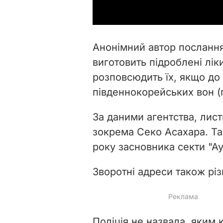
Анонімний автор послання
виготовить підроблені лік
розповсюдить їх, якщо до
південнокорейських вон (п
За даними агентства, лист
зокрема Секо Асахара. Так
року засновника секти "Ау
Зворотні адреси також різн
Поліція не назвала, яким