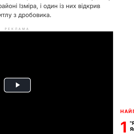
айоні Ізміра, і один із них відкрив
итлу з дробовика.
РЕКЛАМА
P
l
НАЙ
a
1
"
Я
y