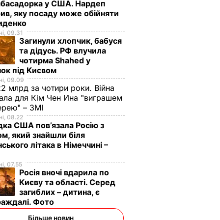
мбасадорка у США. Нардеп
ив, яку посаду може обійняти
иденко
і, 09.31
Загинули хлопчик, бабуся
ькому
та дідусь. РФ влучила
чотирма Shahed у
сталася
ок під Києвом
облизу
і, 09.09
загиблі
2 млрд за чотири роки. Війна
ала для Кім Чен Ина "виграшем
ерею" – ЗМІ
і, 08.22
дка США пов’язала Росію з
м, який знайшли біля
нського літака в Німеччині –
і, 07.55
Росія вночі вдарила по
Києву та області. Серед
загиблих – дитина, є
раждалі. Фото
Більше новин