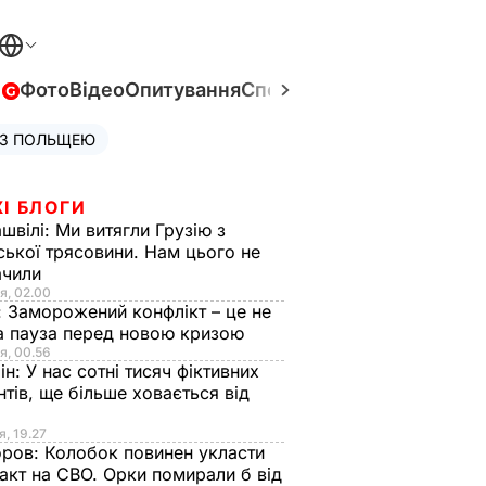
в
Фото
Відео
Опитування
Спецпроєкти
Війна в Укра
 З ПОЛЬЩЕЮ
І БЛОГИ
швілі:
Ми витягли Грузію з
ської трясовини. Нам цього не
ачили
я, 02.00
:
Заморожений конфлікт – це не
а пауза перед новою кризою
я, 00.56
ін:
У нас сотні тисяч фіктивних
нтів, ще більше ховається від
я, 19.27
оров:
Колобок повинен укласти
акт на СВО. Орки помирали б від