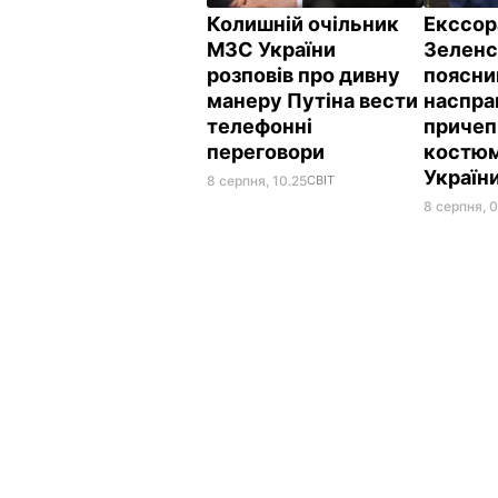
Колишній очільник
Екссор
МЗС України
Зеленс
розповів про дивну
поясни
манеру Путіна вести
наспра
телефонні
причеп
переговори
костюм
Україн
8 серпня, 10.25
СВІТ
8 серпня, 0