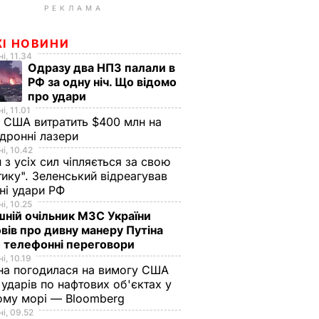
РЕКЛАМА
ЖІ НОВИНИ
і, 11.34
Одразу два НПЗ палали в
РФ за одну ніч. Що відомо
про удари
і, 11.01
 США витратить $400 млн на
дронні лазери
і, 10.42
н з усіх сил чіпляється за свою
тику". Зеленський відреагував
чні удари РФ
і, 10.25
ній очільник МЗС України
вів про дивну манеру Путіна
 телефонні переговори
і, 10.19
на погодилася на вимогу США
ударів по нафтових об'єктах у
ому морі — Bloomberg
і, 09.52