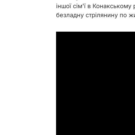
іншої сім'ї в Конакському р
безладну стрілянину по ж