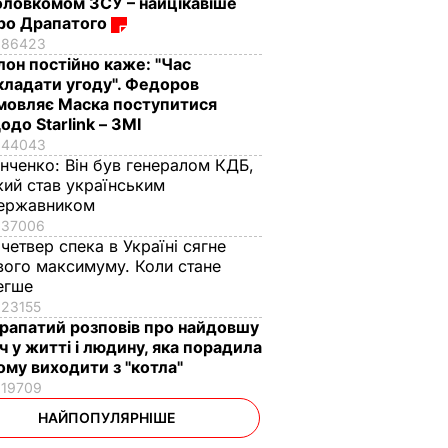
оловкомом ЗСУ – найцікавіше
ро Драпатого
86423
Ілон постійно каже: "Час
кладати угоду". Федоров
мовляє Маска поступитися
одо Starlink – ЗМІ
44043
інченко:
Він був генералом КДБ,
кий став українським
ержавником
37006
 четвер спека в Україні сягне
вого максимуму. Коли стане
егше
23155
рапатий розповів про найдовшу
іч у житті і людину, яка порадила
ому виходити з "котла"
19709
НАЙПОПУЛЯРНІШЕ