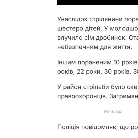
Унаслідок стрілянини пора
шестеро дітей. У молодшог
влучило сім дробинок. Ст
небезпечним для життя.
Іншим пораненим 10 років, 1
років, 22 роки, 30 років, 3
У район стрільби було ск
правоохоронців. Затримано
Поліція повідомляє, що р