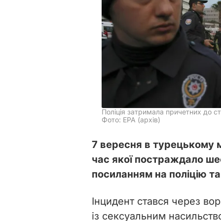
Поліція затримала причетних до с
Фото: ЕРА (архів)
7 вересня в турецькому мі
час якої постраждало шес
посиланням на поліцію т
Інцидент стався через во
із сексуальним насильств