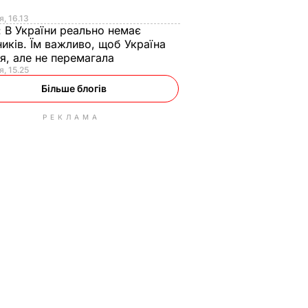
я
я, 16.13
:
В України реально немає
иків. Їм важливо, щоб Україна
я, але не перемагала
я, 15.25
Більше блогів
РЕКЛАМА