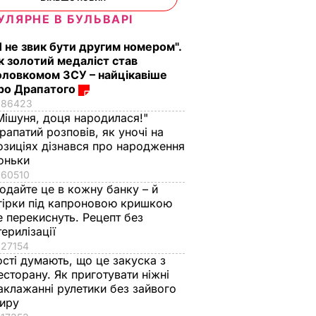
токо
"Дімка був наче
Гості думають, що
УЛЯРНЕ В БУЛЬВАРІ
нормальний, поки не
це закуска з
Я не звик бути другим номером".
ероя
збухався". У мережу
ресторану. Як
к золотий медаліст став
потрапили знімки
приготувати ніжні
оловкомом ЗСУ – найцікавіше
Кабаєвої з
баклажанні
ВАР
ро Драпатого
Медведєвим
рулетики без зайво
86423
жиру
7 серпня, 20.39
БУЛЬВАР
Мішуня, доця народилася!"
рапатий розповів, як уночі на
7 серпня, 20.16
БУЛЬВАР
озиціях дізнався про народження
оньки
60510
одайте це в кожну банку – й
гірки під капроновою кришкою
е перекиснуть. Рецепт без
терилізації
27154
ості думають, що це закуска з
есторану. Як приготувати ніжні
аклажанні рулетики без зайвого
иру