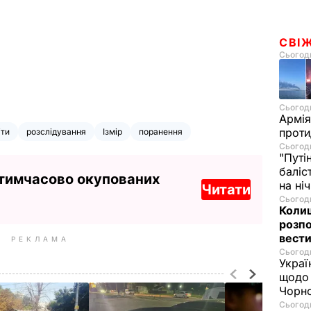
СВІ
Сьогодн
Сьогодн
Армія
проти
іти
розслідування
Ізмір
поранення
Сьогодн
"Путі
баліс
 тимчасово окупованих
на ні
Читати
Сьогодн
Колиш
розпо
вести
РЕКЛАМА
Сьогодн
Украї
щодо 
Чорн
Сьогодн