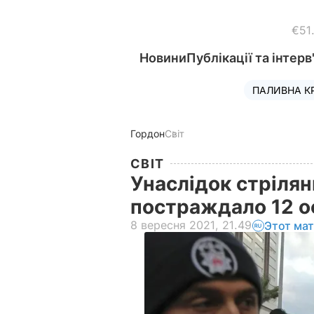
€51
Новини
Публікації та інтерв
ПАЛИВНА К
Гордон
Світ
СВІТ
Унаслідок стрілян
постраждало 12 ос
8 вересня 2021, 21.49
Этот ма