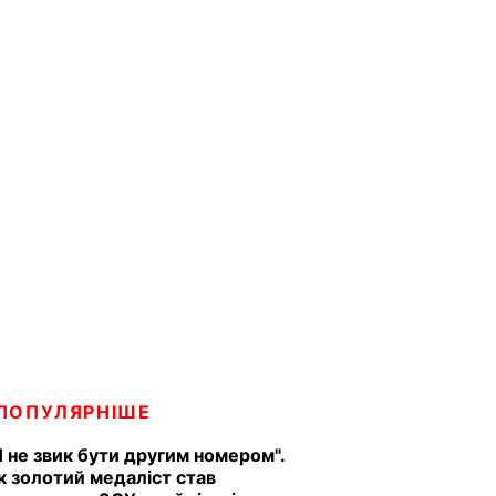
ПОПУЛЯРНІШЕ
Я не звик бути другим номером".
к золотий медаліст став