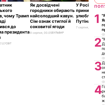
атник
Як досвідчені
У Росії жорс
ПОП
ького
городники обирають
принизили
1
"
в, чому Трамп
найсолодший кавун.
улюбленого г
Я
вді
Сім ознак стиглої й
Путіна
г
ився до
соковитої ягоди
7 серпня, 23.42
БУЛЬ
п
а президента
8 серпня, 00.05
БУЛЬВАР
и
2
"
Д
7.07
СВІТ
п
д
3
Д
о
н
с
4
Г
р
б
ж