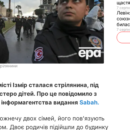
щаст
7 серпн
Левін
союзн
билас
7 серпн
трілянини
сті Ізмір сталася стрілянина, під
теро дітей. Про це повідомило з
а інформагентства видання
Sabah.
рожнечу двох сімей, його пов'язують
ом. Двоє родичів підійшли до будинку