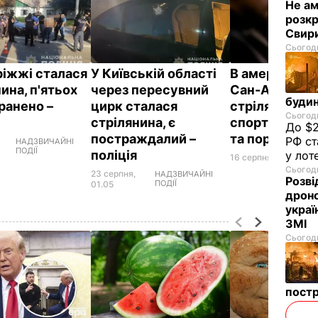
Не а
розкр
Свир
Сьогодн
ріжжі сталася
У Київській області
В американс
ина, п'ятьох
через пересувний
Сан-Антоніо 
будин
ранено –
цирк сталася
стрілянина п
Сьогодн
я
стрілянина, є
спортбару, є 
До $2
постраждалий –
та поранені
РФ ст
НАДЗВИЧАЙНІ
ПОДІЇ
поліція
у лот
16 серпня, 02.03
СВІТ
Сьогодн
23 серпня,
НАДЗВИЧАЙНІ
Розві
ПОДІЇ
01.05
дроно
украї
ЗМІ
Сьогодн
пост