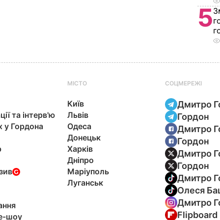
5
З
г
г
МІСТО
СОЦМЕРЕЖІ
Київ
Дмитро Г
ції та інтерв'ю
Львів
Гордон
х у Гордона
Одеса
Дмитро Г
Донецьк
Гордон
р
Харків
Дмитро Г
Дніпро
Гордон
зив
Маріуполь
Дмитро Г
Луганськ
Олеся Ба
Дмитро Г
ання
Flipboard
e-шоу