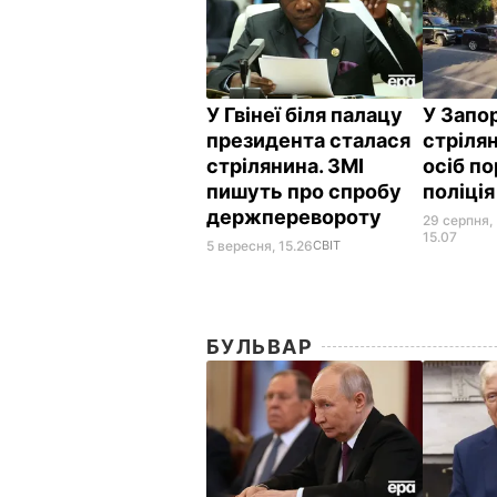
У Гвінеї біля палацу
У Запо
президента сталася
стрілян
стрілянина. ЗМІ
осіб по
пишуть про спробу
поліці
держперевороту
29 серпня,
15.07
5 вересня, 15.26
СВІТ
БУЛЬВАР