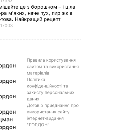
17353
мішайте це з борошном – і ціла
ора м'яких, наче пух, пиріжків
отова. Найкращий рецепт
17003
Правила користування
ордон
сайтом та використання
матеріалів
Політика
ордон
конфіденційності та
захисту персональних
ордон
даних
Договір приєднання про
ордон
використання сайту
інтернет-видання
цман
"ГОРДОН"
ордон