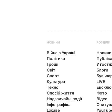
НОВИНИ
РОЗДІЛИ
Війна в Україні
Новини
Політика
Публіка
Гроші
У гостя
Світ
Блоги
Спорт
Бульва
Культура
LIVE
Техно
Ексклю
Спосіб життя
Фото
Надзвичайні події
Відео
Інфографіка
Опитув
Цікаве
YouTub