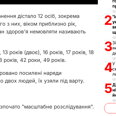
г
п
V
2
нення дістало 12 осіб, зокрема
"
i
у
о з них, віком приблизно рік,
в
ан здоров'я немовляти називають
d
щ
3
З
e
я
3 років (двоє), 16 років, 17 років, 18
д
o
8 років, 42 роки, 49 років.
4
У
с
еровано посилені наряди
л
 двох людей, їх узяли під варту.
5
Д
н
й
озпочато "масштабне розслідування".