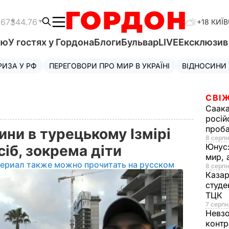
.67
$44.76
+18 КИЇВ
'ю
У гостях у Гордона
Блоги
Бульвар
LIVE
Ексклюзи
РИЗА У РФ
ПЕРЕГОВОРИ ПРО МИР В УКРАЇНІ
ВІДНОСИНИ
СВІЖ
Саака
росій
проб
ини в турецькому Ізмірі
8 серпн
Юнус
іб, зокрема діти
мир, 
териал также можно прочитать на русском
8 серпн
Казар
студе
ТЦК
7 серпн
Невз
контр