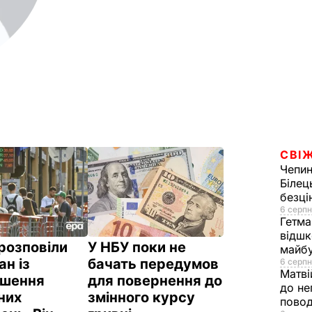
СВІЖ
Чепи
Білец
безц
6 серпн
Гетма
відшк
розповіли
У НБУ поки не
майбу
ан із
бачать передумов
6 серпн
Матві
кшення
для повернення до
до не
них
змінного курсу
повод