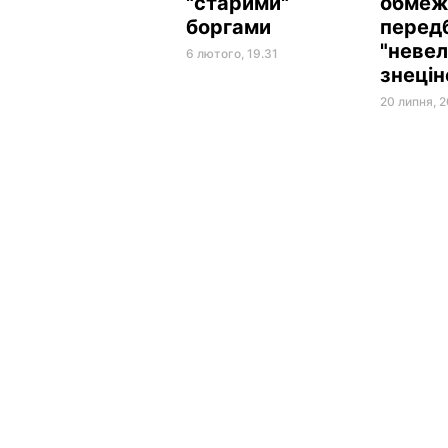
"старими"
обмеже
боргами
перед
"неве
6 лютого, 19.31
знецін
20 липня, 