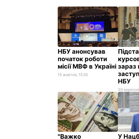
НБУ анонсував
Підста
початок роботи
курсов
місії МВФ в Україні
зараз 
заступ
15 жовтня, 15.55
НБУ
30 вересня
"Важко
У Нац