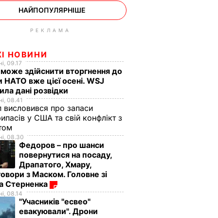
НАЙПОПУЛЯРНІШЕ
РЕКЛАМА
ЖІ НОВИНИ
і, 09.17
 може здійснити вторгнення до
и НАТО вже цієї осені. WSJ
ила дані розвідки
і, 08.41
 висловився про запаси
ипасів у США та свій конфлікт з
етом
і, 08.30
Федоров – про шанси
повернутися на посаду,
Драпатого, Хмару,
овори з Маском. Головне зі
ма Стерненка
і, 08.14
"Учасників "есвео"
евакуювали". Дрони