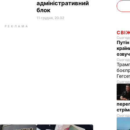
адміністративний
блок
11 грудня, 20.02
РЕКЛАМА
СВІ
Сьогодн
Путін
країн
озвуч
Сьогодн
Трамп
боєпр
Гегс
Сьогодн
перег
стрі
Сьогодн