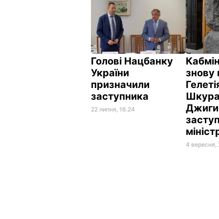
Голові Нацбанку
Кабмін
України
знову
призначили
Гелеті
заступника
Шкура
Джиги
22 липня, 16.24
засту
мініст
4 вересня,