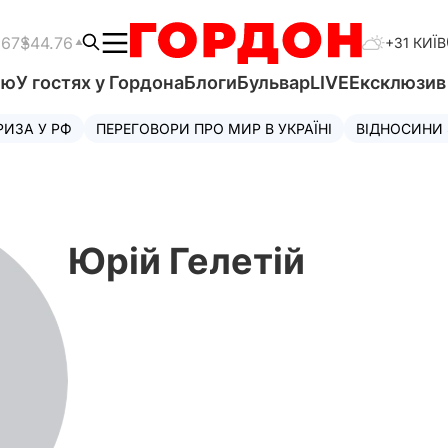
.67
$44.76
+31 КИЇВ
'ю
У гостях у Гордона
Блоги
Бульвар
LIVE
Ексклюзи
РИЗА У РФ
ПЕРЕГОВОРИ ПРО МИР В УКРАЇНІ
ВІДНОСИНИ
Юрій Гелетій