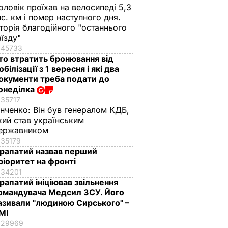
оловік проїхав на велосипеді 5,3
ис. км і помер наступного дня.
сторія благодійного "останнього
аїзду"
45733
то втратить бронювання від
обілізації з 1 вересня і які два
окументи треба подати до
онеділка
35717
інченко:
Він був генералом КДБ,
кий став українським
ержавником
35179
рапатий назвав перший
ріоритет на фронті
34201
рапатий ініціював звільнення
омандувача Медсил ЗСУ. Його
азивали "людиною Сирського" –
МІ
29969