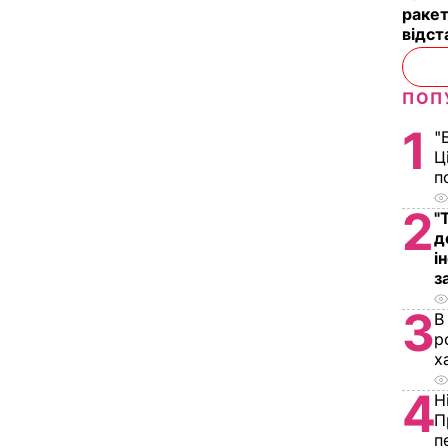
ракет
відст
ПОП
1
"
Ц
п
2
"
д
і
з
3
В
р
х
4
Н
П
п