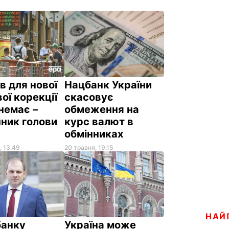
в для нової
Нацбанк України
ої корекції
скасовує
немає –
обмеження на
ник голови
курс валют в
обмінниках
, 13.49
20 травня, 19.15
НАЙ
банку
Україна може