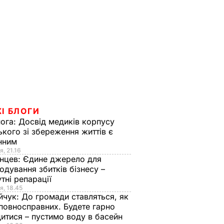
І БЛОГИ
нога:
Досвід медиків корпусу
ького зі збереження життів є
інним
я, 21.16
нцев:
Єдине джерело для
одування збитків бізнесу –
тні репарації
я, 18.45
йчук:
До громади ставляться, як
повносправних. Будете гарно
итися – пустимо воду в басейн