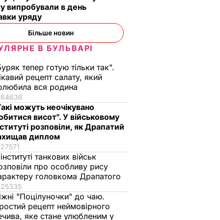
у випробували в день
авки уряду
Більше новин
УЛЯРНЕ В БУЛЬВАРІ
Буряк тепер готую тільки так".
ікавий рецепт салату, який
олюбила вся родина
64636
Такі можуть неочікувано
обитися висот". У військовому
нституті розповіли, як Драпатий
ахищав диплом
27571
 інституті танкових військ
озповіли про особливу рису
арактеру головкома Драпатого
25335
іжні "Поцілуночки" до чаю.
ростий рецепт неймовірного
ечива, яке стане улюбленим у