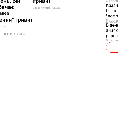
нь. Він
гривні
6 серпн
Казан
бачає
20 жовтня, 19.35
Рік т
лике
"все 
ення" гривні
6 серпн
Біден
20.06
яйцях
РЕКЛАМА
рішен
6 серпн