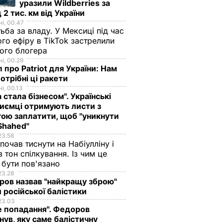
уразили Wildberries за
 2 тис. км від України
і, 00.47
ьба за владу. У Мексиці під час
го ефіру в TikTok застрелили
ого блогера
і, 00.29
 про Patriot для України: Нам
отрібні ці ракети
і, 00.13
а стала бізнесом". Українські
иємці отримують листи з
ою заплатити, щоб "уникнути
Shahed"
23.58
 почав тиснути на Набіулліну і
в тон спілкування. Із чим це
бути пов'язано
23.28
ов назвав "найкращу зброю"
 російської балістики
23.03
е попадання". Федоров
нув, яку саме балістичну