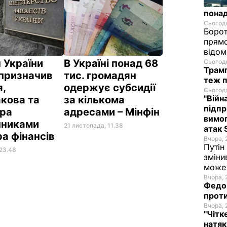
понад
Сьогодн
Борот
прямо
відом
 України
В Україні понад 68
Сьогодн
Трамп
 призначив
тис. громадян
теж п
я,
одержує субсидії
Сьогодн
"Війн
кова та
за кількома
підпр
ра
адресами – Мінфін
вимог
пниками
21 листопада, 11.38
атак 
ра фінансів
Вчора, 
Путін
 23.48
зміни
може 
Вчора, 
Федор
проти
Вчора, 
"Чітк
натяк