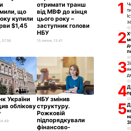
1
Ч
и
отримати транш
т
мили, що
від МВФ до кінця
І
року купили
цього року –
з
рви $1,45
заступник голови
2
НБУ
Х
м
, 07.56
15 липня, 13.41
д
п
3
З
я
д
4
Д
п
нк України
НБУ змінив
5
Д
ив облікову
структуру.
к
у
Рожковій
н
підпорядкували
14.49
З
фінансово-