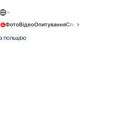
в
Фото
Відео
Опитування
Спецпроєкти
Війна в Укра
 З ПОЛЬЩЕЮ