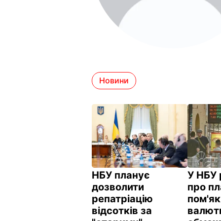
Новини
НБУ планує
У НБУ 
дозволити
про пл
репатріацію
пом'я
відсотків за
валют