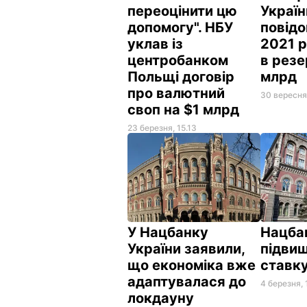
переоцінити цю
Україн
допомогу". НБУ
повідо
уклав із
2021 
центробанком
в резе
Польщі договір
млрд
про валютний
30 вересня
своп на $1 млрд
23 березня, 15.13
У Нацбанку
Нацба
України заявили,
підвищ
що економіка вже
ставк
адаптувалася до
4 березня, 
локдауну