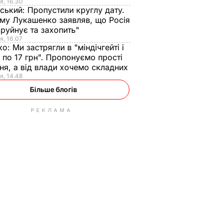
я, 16.30
ський:
Пропустили круглу дату.
ому Лукашенко заявляв, що Росія
зруйнує та захопить"
я, 16.07
ко:
Ми застрягли в "міндічгейті і
 по 17 грн". Пропонуємо прості
ня, а від влади хочемо складних
я, 14.48
Більше блогів
РЕКЛАМА