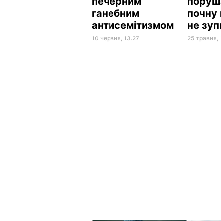
печерним
поруш
ганебним
почну 
антисемітизмом
не зу
10 червня, 13.27
25 травня, 