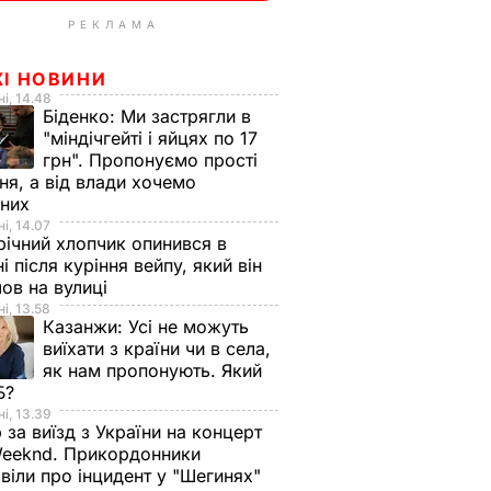
РЕКЛАМА
ЖІ НОВИНИ
і, 14.48
Біденко:
Ми застрягли в
"міндічгейті і яйцях по 17
грн". Пропонуємо прості
ня, а від влади хочемо
дних
і, 14.07
ічний хлопчик опинився в
ні після куріння вейпу, який він
ов на вулиці
і, 13.58
Казанжи:
Усі не можуть
виїхати з країни чи в села,
як нам пропонують. Який
Б?
і, 13.39
 за виїзд з України на концерт
eeknd. Прикордонники
віли про інцидент у "Шегинях"