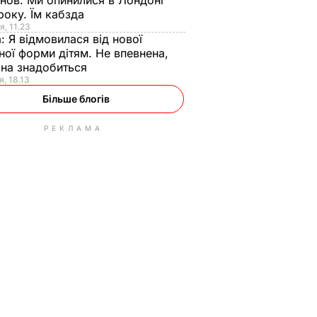
анов:
Ми опинилися в Лондоні
року. Їм кабзда
я, 11.23
а:
Я відмовилася від нової
ної форми дітям. Не впевнена,
на знадобиться
я, 18.13
Більше блогів
РЕКЛАМА