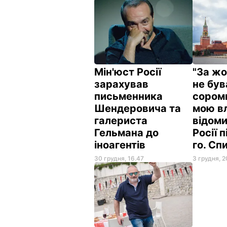
Мін'юст Росії
"За жо
зарахував
не був
письменника
соромн
Шендеровича та
мою вл
галериста
відоми
Гельмана до
Росії 
іноагентів
го. Сп
30 грудня, 16.47
3 грудня, 2