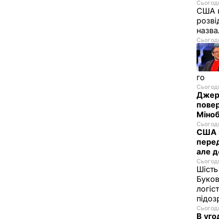
Сьогодн
США п
розві
назв
Сьогодн
го
Сьогодн
Джере
пове
Міноб
Сьогодн
США з
перед
але д
Сьогодн
Шість
Буков
логіс
підо
Сьогодн
В уго