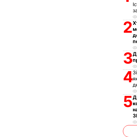
І
з
2
Х
м
д
п
3
Д
п
4
З
я
д
5
Д
к
н
З