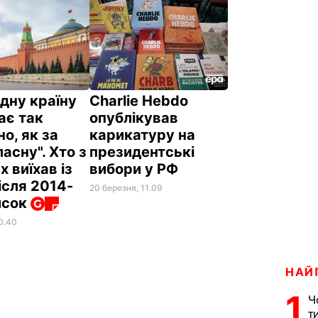
дну країну
Charlie Hebdo
ає так
опублікував
о, як за
карикатуру на
асну". Хто з
президентські
х виїхав із
вибори у РФ
після 2014-
20 березня, 11.09
исок
0.40
НАЙ
1
Ч
т