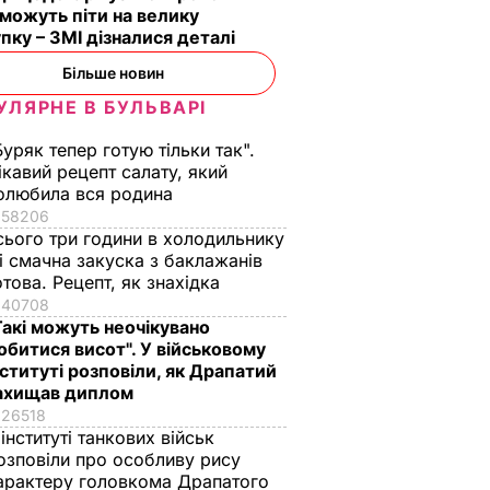
 можуть піти на велику
пку – ЗМІ дізналися деталі
Більше новин
УЛЯРНЕ В БУЛЬВАРІ
Буряк тепер готую тільки так".
ікавий рецепт салату, який
олюбила вся родина
58206
сього три години в холодильнику
 і смачна закуска з баклажанів
отова. Рецепт, як знахідка
40708
Такі можуть неочікувано
обитися висот". У військовому
нституті розповіли, як Драпатий
ахищав диплом
26518
 інституті танкових військ
озповіли про особливу рису
арактеру головкома Драпатого