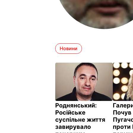
Новини
Роднянський:
Галери
Російське
Почув 
суспільне життя
Пугачо
завирувало
проти