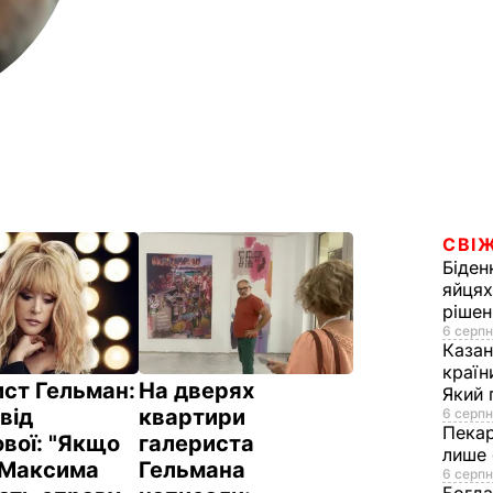
СВІЖ
Біден
яйцях
рішен
6 серпн
Каза
країн
ст Гельман:
На дверях
Який 
від
квартири
6 серпн
Пека
вої: "Якщо
галериста
лише 
 Максима
Гельмана
6 серпн