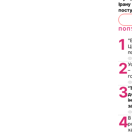
Ірану
посту
ПОП
1
"
Ц
п
2
У
–
г
3
"
д
і
з
4
В
р
х