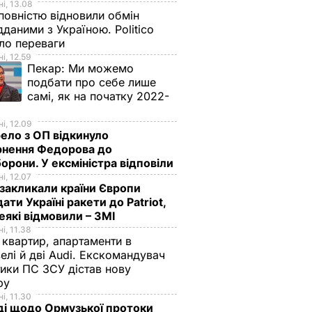
і, 13.08
овністю відновили обмін
дданими з Україною. Politico
ало переваги
і, 12.59
Пекар:
Ми можемо
подбати про себе лише
самі, як на початку 2022-
і, 12.09
ло з ОП відкинуло
рнення Федорова до
орони. У ексміністра відповіли
і, 12.07
акликали країни Європи
ати Україні ракети до Patriot,
еякі відмовили – ЗМІ
і, 11.38
 квартир, апартаменти в
елі й дві Audi. Екскомандувач
тики ПС ЗСУ дістав нову
зру
і, 11.30
ді щодо Ормузької протоки