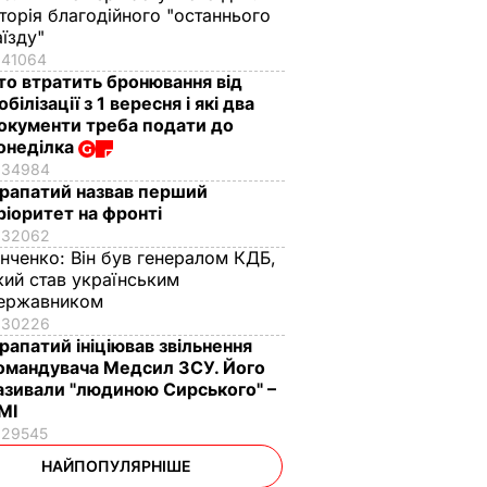
сторія благодійного "останнього
аїзду"
41064
то втратить бронювання від
обілізації з 1 вересня і які два
окументи треба подати до
онеділка
34984
рапатий назвав перший
ріоритет на фронті
32062
інченко:
Він був генералом КДБ,
кий став українським
ержавником
30226
рапатий ініціював звільнення
омандувача Медсил ЗСУ. Його
азивали "людиною Сирського" –
МІ
29545
НАЙПОПУЛЯРНІШЕ