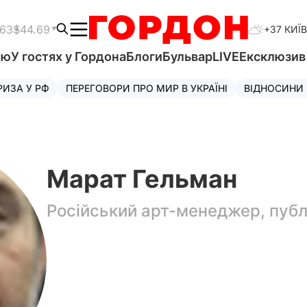
.63
$44.69
+37 КИЇВ
'ю
У гостях у Гордона
Блоги
Бульвар
LIVE
Ексклюзи
РИЗА У РФ
ПЕРЕГОВОРИ ПРО МИР В УКРАЇНІ
ВІДНОСИНИ
Марат Гельман
Російський арт-менеджер, публі