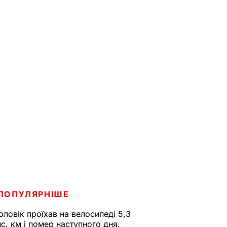
ПОПУЛЯРНІШЕ
оловік проїхав на велосипеді 5,3
ис. км і помер наступного дня.