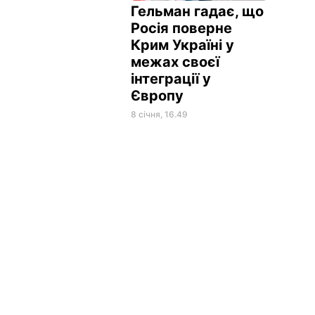
Гельман гадає, що
Росія поверне
Крим Україні у
межах своєї
інтеграції у
Європу
8 січня, 16.49