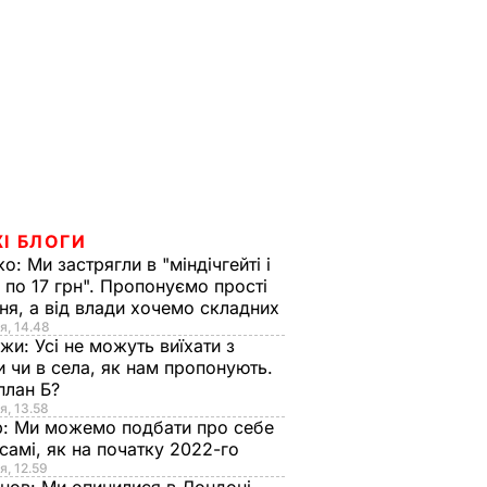
І БЛОГИ
ко:
Ми застрягли в "міндічгейті і
 по 17 грн". Пропонуємо прості
ня, а від влади хочемо складних
я, 14.48
нжи:
Усі не можуть виїхати з
и чи в села, як нам пропонують.
план Б?
я, 13.58
р:
Ми можемо подбати про себе
самі, як на початку 2022-го
я, 12.59