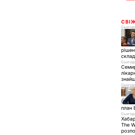
СВІ
Сьогодн
рішен
скла
Сьогодн
Семир
лікар
знайш
Сьогодн
план 
Сьогодн
Хабар
The W
розпо