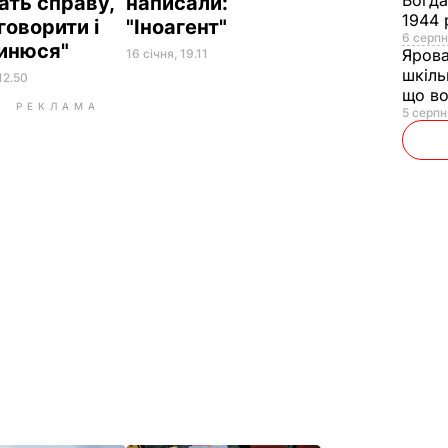
Богд
ать справу,
написали:
1944 
говорити і
"Іноагент"
6 серпн
пинюся"
Яров
16 січня, 19.11
шкіль
12.50
що во
РЕКЛАМА
5 серпн