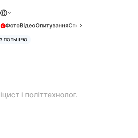
в
Фото
Відео
Опитування
Спецпроєкти
Війна в Укра
 З ПОЛЬЩЕЮ
цист і політтехнолог.