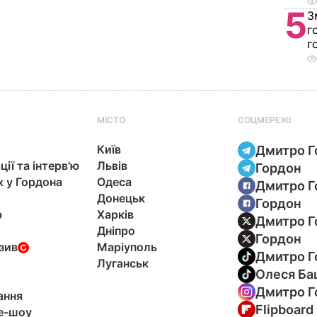
5
З
г
г
МІСТО
СОЦМЕРЕЖІ
Київ
Дмитро Г
ції та інтерв'ю
Львів
Гордон
х у Гордона
Одеса
Дмитро Г
Донецьк
Гордон
р
Харків
Дмитро Г
Дніпро
Гордон
зив
Маріуполь
Дмитро Г
Луганськ
Олеся Ба
Дмитро Г
ання
Flipboard
e-шоу