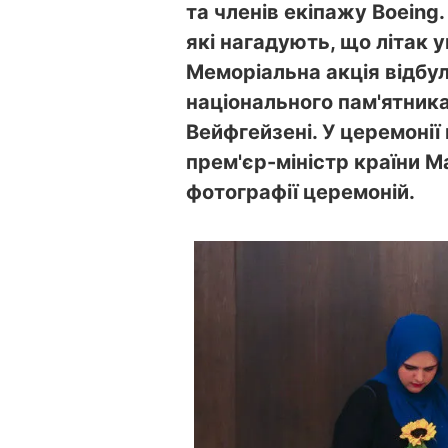
та членів екіпажу Boeing
які нагадують, що літак 
Меморіальна акція відбул
національного пам'ятник
Вейфгейзені. У церемонії 
прем'єр-міністр країни 
фотографії церемоній.