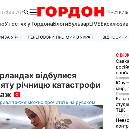
.67
$44.76
+21 КИЇВ
'ю
У гостях у Гордона
Блоги
Бульвар
LIVE
Ексклюзи
РИЗА У РФ
ПЕРЕГОВОРИ ПРО МИР В УКРАЇНІ
ВІДНОСИНИ
СВІЖ
Саака
росій
проб
ерландах відбулися
8 серпн
Юнус
'яту річницю катастрофи
мир, 
таж
8 серпн
Казар
риал также можно прочитать на русском
студе
ТЦК
7 серпн
Невз
контр