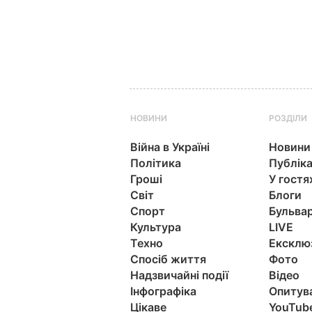
НОВИНИ
РОЗДІЛИ
Війна в Україні
Новини
Політика
Публіка
Гроші
У гостя
Світ
Блоги
Спорт
Бульва
Культура
LIVE
Техно
Ексклю
Спосіб життя
Фото
Надзвичайні події
Відео
Інфографіка
Опитув
Цікаве
YouTub