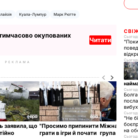
лайзія
Куала-Лумпур
Марк Рютте
СВІ
 тимчасово окупованих
Сьогодн
Читати
"Поки
повед
відкр
Сьогодн
РЕКЛАМА
найм
Сьогодн
Болга
посла
вибух
Сьогодн
"Не б
боєпр
ь заявила, що
"Просимо припинити
Міжнародна 
на об
тійно
грати в ігри й почати
група повідо
Сьогодн