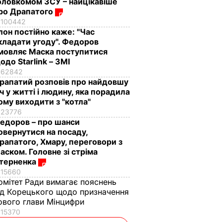
оловкомом ЗСУ – найцікавіше
ро Драпатого
100442
Ілон постійно каже: "Час
кладати угоду". Федоров
мовляє Маска поступитися
одо Starlink – ЗМІ
62842
рапатий розповів про найдовшу
іч у житті і людину, яка порадила
ому виходити з "котла"
23776
едоров – про шанси
овернутися на посаду,
рапатого, Хмару, переговори з
аском. Головне зі стріма
терненка
15660
омітет Ради вимагає пояснень
ід Корецького щодо призначення
ового глави Мінцифри
15370