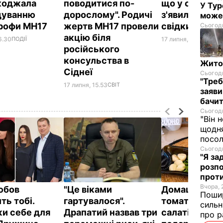
коджала
поводитися по-
що у справі 
У Тур
дуванню
дорослому". Родичі
з'явилися нов
може
рофи MH17
жертв MH17 провели
свідки
Сьогодн
акцію біля
6.30
ПОДІЇ
17 липня, 15.32
СВІТ
російського
консульства в
Житом
Сіднеї
Сьогодн
"Треб
17 липня, 15.53
СВІТ
заяви
бачит
Сьогодн
"Він 
щодня
посол
Сьогодн
"Я за
розпо
проти
Вчора, 
юбов
"Це віками
Домашні в’ял
Пошир
ть тобі.
гартувалося".
томати до піц
сильн
и себе для
Драпатий назвав три
салатів і на
про р