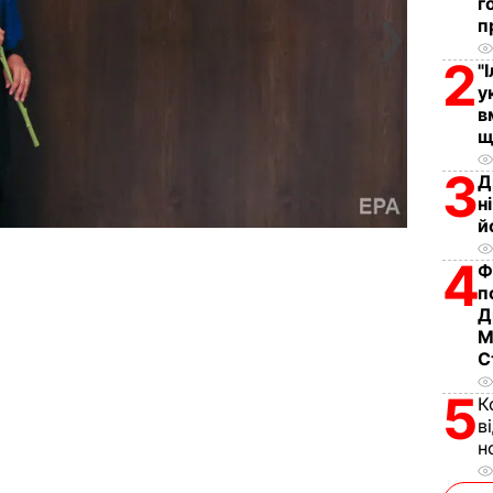
г
❯
п
2
"
у
в
щ
3
Д
н
й
4
Ф
п
Д
М
С
5
К
в
н