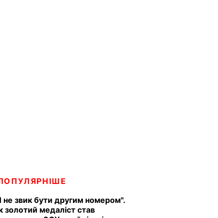
ПОПУЛЯРНІШЕ
Я не звик бути другим номером".
к золотий медаліст став