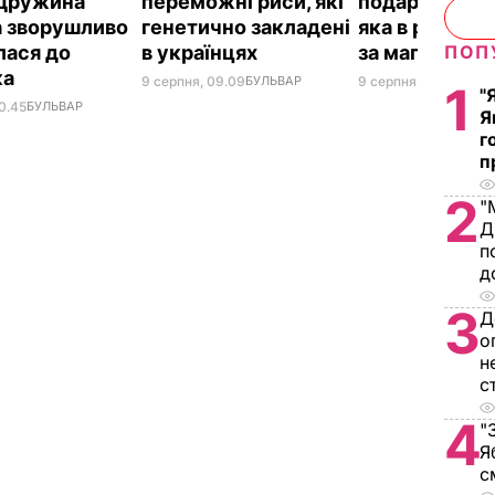
 Дружина
переможні риси, які
подарунок. З
 зворушливо
генетично закладені
яка в рази д
лася до
в українцях
за магазинну
ПОП
ка
9 серпня, 09.09
БУЛЬВАР
9 серпня, 08.39
БУЛЬ
1
"
0.45
БУЛЬВАР
Я
г
п
2
"
Д
п
д
3
Д
о
н
с
4
"
Я
с