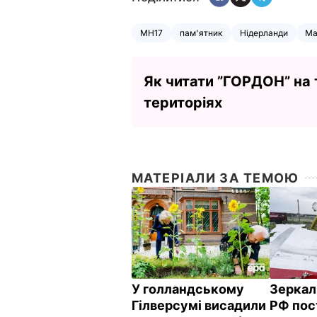
MH17
пам'ятник
Нідерланди
Ма
Як читати ”ГОРДОН” на
територіях
МАТЕРІАЛИ ЗА ТЕМОЮ
У голландському
Зеркал
Гілверсумі висадили
РФ пос