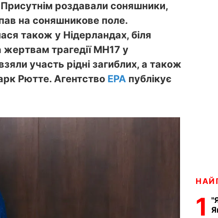
. Присутнім роздавали соняшники,
упав на соняшникове поле.
ася також у Нідерландах, біля
а жертвам трагедії MH17 у
взяли участь рідні загиблих, а також
Марк Рютте. Агентство
ЕРА
публікує
НАЙ
1
"
Я