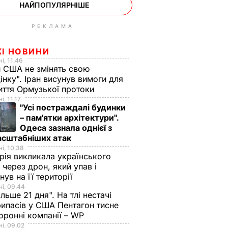
НАЙПОПУЛЯРНІШЕ
РЕКЛАМА
ЖІ НОВИНИ
і, 11.46
 США не змінять свою
інку". Іран висунув вимоги для
иття Ормузької протоки
і, 11.17
"Усі постраждалі будинки
– пам'ятки архітектури".
Одеса зазнала однієї з
асштабніших атак
і, 10.38
рія викликала українського
 через дрон, який упав і
нув на її території
і, 09.44
ільше 21 дня". На тлі нестачі
ипасів у США Пентагон тисне
слідча
оронні компанії – WP
мила,
і, 09.02