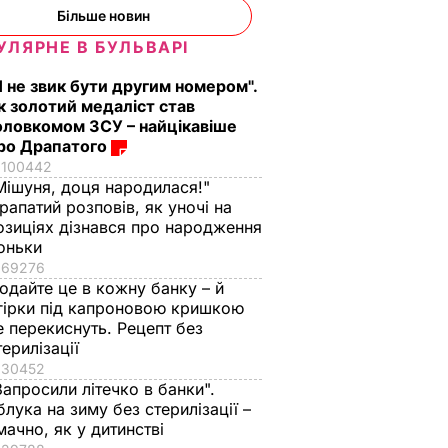
акуска,
цитату із
херсонські
Більше новин
ешевше
радянського фільму
помідори, які можн
про Україну
їсти вже на другий
УЛЯРНЕ В БУЛЬВАРІ
день
ВАР
9 серпня, 08.08
БУЛЬВАР
Я не звик бути другим номером".
8 серпня, 23.55
БУЛЬВАР
к золотий медаліст став
оловкомом ЗСУ – найцікавіше
ро Драпатого
100442
Мішуня, доця народилася!"
рапатий розповів, як уночі на
озиціях дізнався про народження
оньки
69276
одайте це в кожну банку – й
гірки під капроновою кришкою
е перекиснуть. Рецепт без
терилізації
30452
Запросили літечко в банки".
блука на зиму без стерилізації –
мачно, як у дитинстві