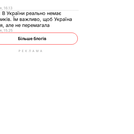
я
я, 16.13
:
В України реально немає
иків. Їм важливо, щоб Україна
я, але не перемагала
я, 15.25
Більше блогів
РЕКЛАМА