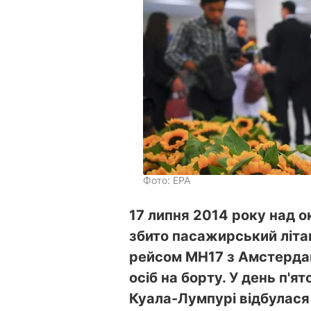
Фото: ЕРА
17 липня 2014 року над 
збито пасажирський літак
рейсом MH17 з Амстердам
осіб на борту. У день п'ят
Куала-Лумпурі відбулася