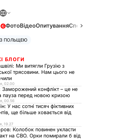
в
Фото
Відео
Опитування
Спецпроєкти
Війна в Укра
 З ПОЛЬЩЕЮ
І БЛОГИ
швілі:
Ми витягли Грузію з
ської трясовини. Нам цього не
ачили
я, 02.00
:
Заморожений конфлікт – це не
а пауза перед новою кризою
я, 00.56
ін:
У нас сотні тисяч фіктивних
нтів, ще більше ховається від
я, 19.27
оров:
Колобок повинен укласти
акт на СВО. Орки помирали б від