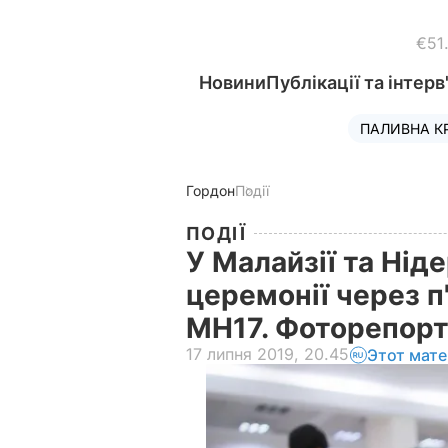
€51
Новини
Публікації та інтерв
ПАЛИВНА К
Гордон
Події
ПОДІЇ
У Малайзії та Нід
церемонії через п
MH17. Фоторепор
17 липня 2019, 20.45
Этот мате