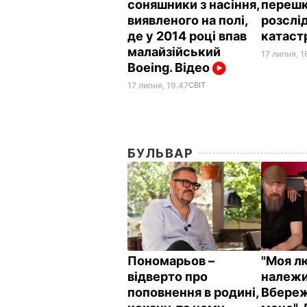
соняшники з насіння,
переш
виявленого на полі,
розслі
де у 2014 році впав
катаст
малайзійський
17 липня, 1
Boeing. Відео
17 липня, 19.47
СВІТ
БУЛЬВАР
Пономарьов –
"Моя л
відверто про
належи
поповнення в родині,
Вбереж