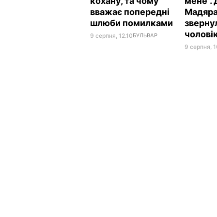
кохану, та чому
мене".
вважає попередні
Мадяра
шлюби помилками
зверну
чолові
9 серпня, 12.10
БУЛЬВАР
9 серпня, 1