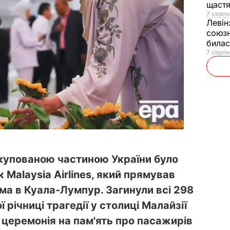
щаст
7 серпн
Левін
союзн
билас
7 серпн
окупованою частиною України було
 Malaysia Airlines, який прямував
а в Куала-Лумпур. Загинули всі 298
ої річниці трагедії у столиці Малайзії
 церемонія на пам'ять про пасажирів