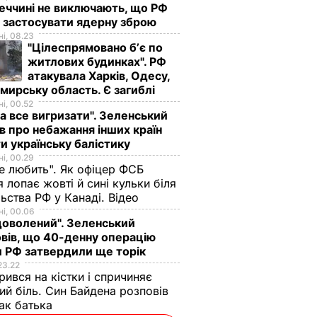
MH17
еччині не виключають, що РФ
і
 застосувати ядерну зброю
і, 08.23
"Цілеспрямовано бʼє по
житлових будинках". РФ
атакувала Харків, Одесу,
ирську область. Є загиблі
і, 00.52
а все вигризати". Зеленський
в про небажання інших країн
и українську балістику
і, 00.29
не любить". Як офіцер ФСБ
 лопає жовті й сині кульки біля
ьства РФ у Канаді. Відео
і, 00.06
доволений". Зеленський
вів, що 40-денну операцію
 РФ затвердили ще торік
23.22
ені
"Хочеться там
"Що дивитеся?
ився на кістки і спричиняє
и,
землю цілувати".
Пишіть рецепт!"
ий біль. Син Байдена розповів
Драпатий пригадав
Знамениті
ак батька