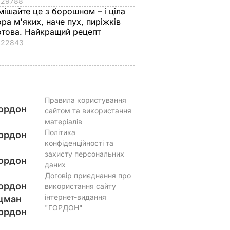
29788
мішайте це з борошном – і ціла
ора м'яких, наче пух, пиріжків
отова. Найкращий рецепт
22843
Правила користування
ордон
сайтом та використання
матеріалів
Політика
ордон
конфіденційності та
захисту персональних
ордон
даних
Договір приєднання про
ордон
використання сайту
інтернет-видання
цман
"ГОРДОН"
ордон