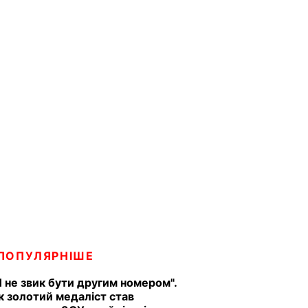
ПОПУЛЯРНІШЕ
Я не звик бути другим номером".
к золотий медаліст став