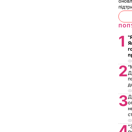
оновл
підтр
ПОП
1
"
Я
г
п
2
"
Д
п
д
3
Д
о
н
с
4
"