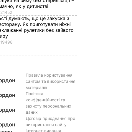
блука на зиму без стерилізації –
мачно, як у дитинстві
21452
ості думають, що це закуска з
есторану. Як приготувати ніжні
аклажанні рулетики без зайвого
иру
19498
Правила користування
ордон
сайтом та використання
матеріалів
Політика
ордон
конфіденційності та
захисту персональних
ордон
даних
Договір приєднання про
ордон
використання сайту
інтернет-видання
цман