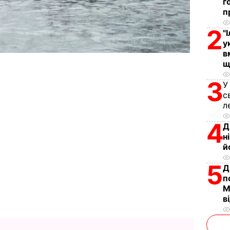
г
п
2
"
у
в
щ
3
У
с
л
4
Д
н
й
5
Д
п
М
в