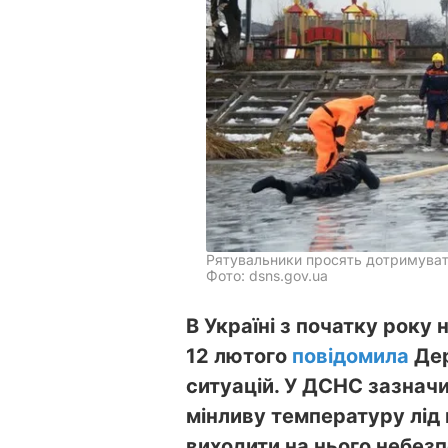
Рятувальники просять дотримувати
Фото: dsns.gov.ua
В Україні з початку року 
12 лютого
повідомила
Дер
ситуацій. У ДСНС зазнач
мінливу температуру лід н
виходити на нього небез