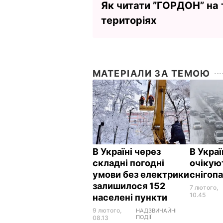
Як читати ”ГОРДОН” на
територіях
МАТЕРІАЛИ ЗА ТЕМОЮ
В Україні через
В Украї
складні погодні
очікую
умови без електрики
снігоп
залишилося 152
7 лютого,
10.45
населені пункти
9 лютого,
НАДЗВИЧАЙНІ
ПОДІЇ
08.13