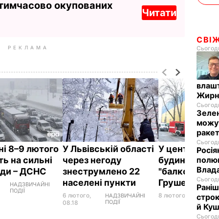
 тимчасово окупованих
Читати
СВІ
РЕКЛАМА
Сьогодн
влашт
Жирн
Сьогодн
Зелен
можут
ракет
Сьогодн
ні 8–9 лютого
У Львівській області
У центрі Києв
Росія
ть на сильні
через негоду
будинок із
полюв
Влад
ади – ДСНС
знеструмлено 22
"балконом
Сьогодн
населені пункти
Грушевськог
НАДЗВИЧАЙНІ
Раніш
ПОДІЇ
6 лютого,
8 лютого, 22.32
ПОДІЇ
НАДЗВИЧАЙНІ
строк
ПОДІЇ
08.18
й Куш
Сьогодн