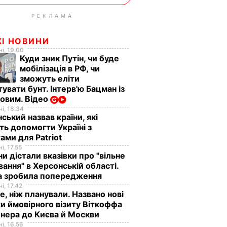
РЕКЛАМА
ЖІ НОВИНИ
і, 19.00
Куди зник Путін, чи буде
мобілізація в РФ, чи
зможуть еліти
увати бунт. Інтерв'ю Бацман із
овим. Відео
і, 18.34
ський назвав країни, які
ь допомогти Україні з
ами для Patriot
і, 17.55
а горів
5 лютого в Карпатах
ни дістали вказівки про "вільне
очікують значної
ання" в Херсонській області.
а зробила попередження
лавинної небезпеки –
і, 17.42
о"
ДСНС
е, ніж планували. Названо нові
4 лютого,
НАДЗВИЧАЙНІ
и ймовірного візиту Віткоффа
ПОДІЇ
22.01
нера до Києва й Москви
і, 16.56