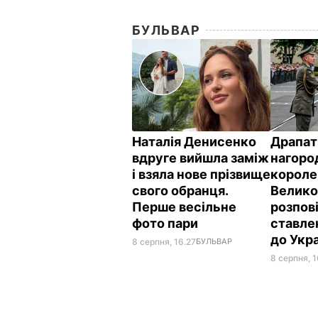
БУЛЬВАР
Наталія Денисенко
Драпат
вдруге вийшла заміж
нагоро
і взяла нове прізвище
короле
свого обранця.
Велико
Перше весільне
розпов
фото пари
ставле
до Укр
8 серпня, 16.27
БУЛЬВАР
8 серпня, 1