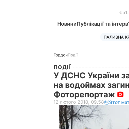
€51
Новини
Публікації та інтерв
ПАЛИВНА К
Гордон
Події
ПОДІЇ
У ДСНС України за
на водоймах загин
Фоторепортаж
12 лютого 2018, 09.58
Этот ма