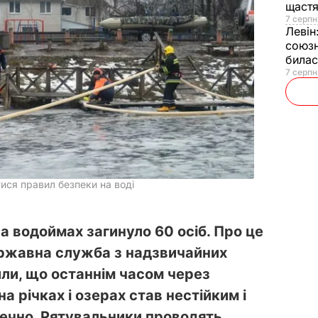
щаст
7 серпн
Левін
союзн
билас
7 серпн
ся правил безпеки на воді
на водоймах загинуло 60 осіб. Про це
жавна служба з надзвичайних
или, що останнім часом через
а річках і озерах став нестійким і
печно. Рятувальники проводять