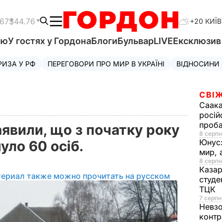
.67
$44.76
+20 КИЇВ
'ю
У гостях у Гордона
Блоги
Бульвар
LIVE
Ексклюзи
РИЗА У РФ
ПЕРЕГОВОРИ ПРО МИР В УКРАЇНІ
ВІДНОСИНИ
СВІЖ
Саака
росій
проб
явили, що з початку року
8 серпн
Юнус
уло 60 осіб.
мир, 
8 серпн
Казар
териал также можно прочитать на русском
студе
ТЦК
7 серпн
Невз
контр