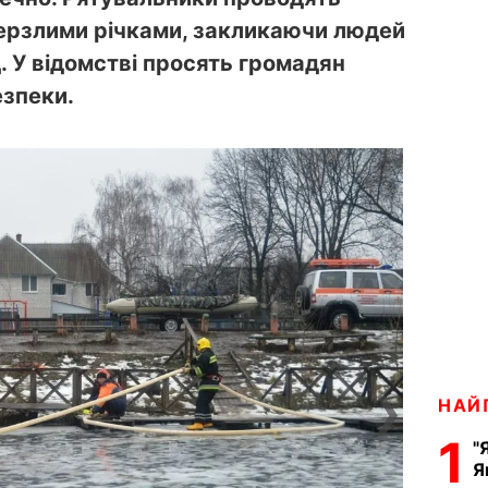
ерзлими річками, закликаючи людей
д. У відомстві просять громадян
зпеки.
❯
НАЙ
1
"
Я