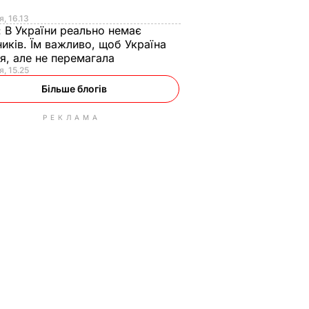
я
я, 16.13
:
В України реально немає
иків. Їм важливо, щоб Україна
я, але не перемагала
я, 15.25
Більше блогів
РЕКЛАМА