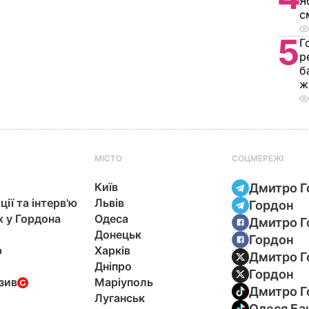
Я
с
5
Г
р
б
ж
МІСТО
СОЦМЕРЕЖІ
Київ
Дмитро Г
ції та інтерв'ю
Львів
Гордон
х у Гордона
Одеса
Дмитро Г
Донецьк
Гордон
р
Харків
Дмитро Г
Дніпро
Гордон
зив
Маріуполь
Дмитро Г
Луганськ
Олеся Ба