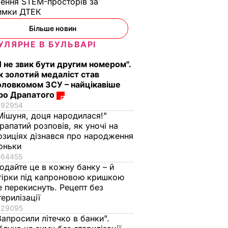
ення STEM-просторів за
имки ДТЕК​
Більше новин
УЛЯРНЕ В БУЛЬВАРІ
Я не звик бути другим номером".
к золотий медаліст став
оловкомом ЗСУ – найцікавіше
ро Драпатого
92954
Мішуня, доця народилася!"
рапатий розповів, як уночі на
озиціях дізнався про народження
оньки
64455
одайте це в кожну банку – й
гірки під капроновою кришкою
е перекиснуть. Рецепт без
терилізації
29095
Запросили літечко в банки".