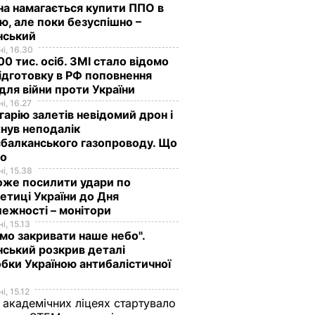
на намагається купити ППО в
лю, але поки безуспішно –
нський
і, 16.30
0 тис. осіб. ЗМІ стало відомо
ідготовку в РФ поповнення
 для війни проти України
і, 16.27
гарію залетів невідомий дрон і
нув неподалік
вів про
Кулеба пояснив,
Як досвідчені
балканського газопроводу. Що
 Путіна
чому Трамп
городники обирают
мо
нні
насправді
найсолодший кавун
і, 15.38
оже посилити удари по
причепився до
Сім ознак стиглої й
етиці України до Дня
костюма
соковитої ягоди
ежності – монітори
Зеленського
8 серпня, 00.05
БУЛЬВАР
і, 15.13
мо закривати наше небо".
8 серпня, 07.07
СВІТ
ський розкрив деталі
бки Україною антибалістичної
і, 15.12
 академічних ліцеях стартувало