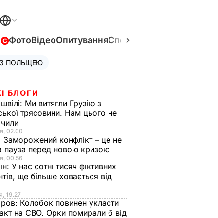
в
Фото
Відео
Опитування
Спецпроєкти
Війна в Укра
 З ПОЛЬЩЕЮ
І БЛОГИ
швілі:
Ми витягли Грузію з
ської трясовини. Нам цього не
ачили
я, 02.00
:
Заморожений конфлікт – це не
а пауза перед новою кризою
я, 00.56
ін:
У нас сотні тисяч фіктивних
нтів, ще більше ховається від
я, 19.27
оров:
Колобок повинен укласти
акт на СВО. Орки помирали б від