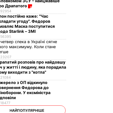
оловкомом ЗСУ – найцікавіше
ро Драпатого
92954
Ілон постійно каже: "Час
кладати угоду". Федоров
мовляє Маска поступитися
одо Starlink – ЗМІ
56395
 четвер спека в Україні сягне
вого максимуму. Коли стане
егше
23207
рапатий розповів про найдовшу
іч у житті і людину, яка порадила
ому виходити з "котла"
21084
жерело з ОП відкинуло
овернення Федорова до
іноборони. У ексміністра
ідповіли
18477
НАЙПОПУЛЯРНІШЕ