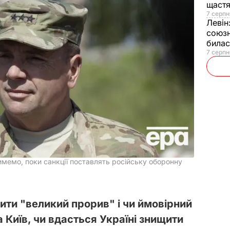
щаст
7 серпн
Левін
союзн
билас
7 серпн
имемо, поки санкції поставлять російську оборонну
ити "великий прорив" і чи ймовірний
а Київ, чи вдасться Україні знищити