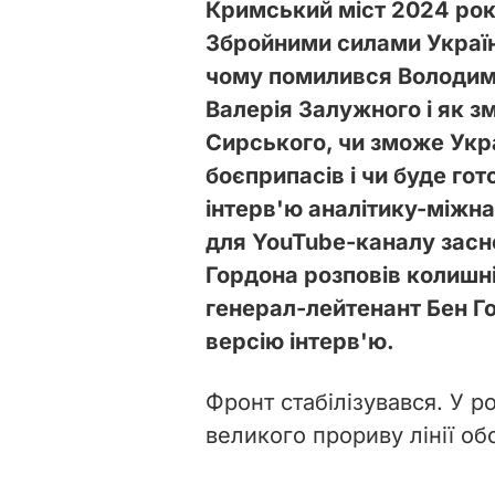
Кримський міст 2024 року
Збройними силами Україн
чому помилився Володими
Валерія Залужного і як з
Сирського, чи зможе Укр
боєприпасів і чи буде гот
інтерв'ю аналітику-між
для YouTube-каналу зас
Гордона розповів колишн
генерал-лейтенант Бен Г
версію інтерв'ю.
Фронт стабілізувався. У 
великого прориву лінії о