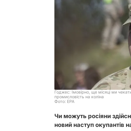
Годжес: Імовірно, ще місяці ми чекат
промисловість на коліна
Фото: EPA
Чи можуть росіяни здійсн
новий наступ окупантів н