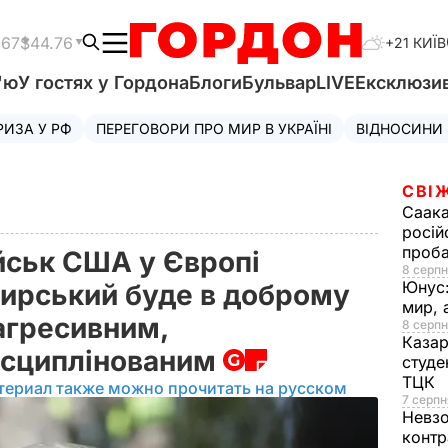
.67
$44.76
+21 КИЇВ
'ю
У гостях у Гордона
Блоги
Бульвар
LIVE
Ексклюзи
РИЗА У РФ
ПЕРЕГОВОРИ ПРО МИР В УКРАЇНІ
ВІДНОСИНИ
СВІ
Саака
росій
проб
йськ США у Європі
8 серпн
Юнус
ирський буде в доброму
мир, 
агресивним,
8 серпн
Казар
исциплінованим
студе
ТЦК
териал также можно прочитать на русском
7 серпн
Невз
контр