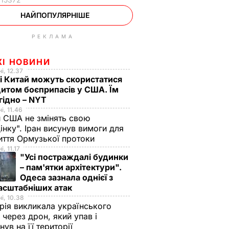
НАЙПОПУЛЯРНІШЕ
РЕКЛАМА
ЖІ НОВИНИ
і, 12.37
 і Китай можуть скористатися
итом боєприпасів у США. Їм
гідно – NYT
і, 11.46
 США не змінять свою
інку". Іран висунув вимоги для
иття Ормузької протоки
, 11.17
"Усі постраждалі будинки
– пам'ятки архітектури".
Одеса зазнала однієї з
асштабніших атак
і, 10.38
рія викликала українського
 через дрон, який упав і
нув на її території