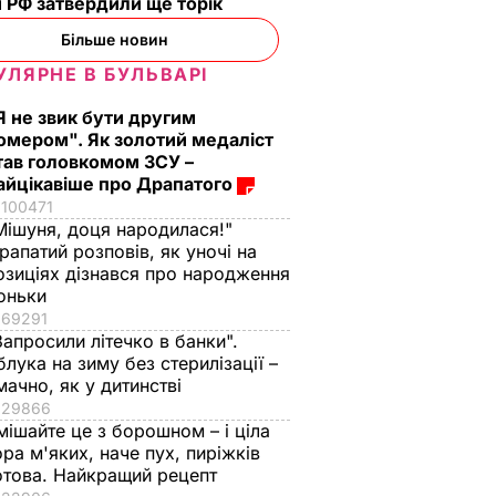
 РФ затвердили ще торік
Більше новин
УЛЯРНЕ В БУЛЬВАРІ
Я не звик бути другим
омером". Як золотий медаліст
тав головкомом ЗСУ –
айцікавіше про Драпатого
100471
Мішуня, доця народилася!"
рапатий розповів, як уночі на
озиціях дізнався про народження
оньки
69291
Запросили літечко в банки".
блука на зиму без стерилізації –
мачно, як у дитинстві
29866
мішайте це з борошном – і ціла
ора м'яких, наче пух, пиріжків
отова. Найкращий рецепт