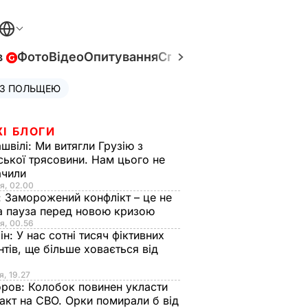
в
Фото
Відео
Опитування
Спецпроєкти
Війна в Укр
 З ПОЛЬЩЕЮ
ЖІ БЛОГИ
швілі:
Ми витягли Грузію з
ської трясовини. Нам цього не
ачили
я, 02.00
:
Заморожений конфлікт – це не
а пауза перед новою кризою
я, 00.56
ін:
У нас сотні тисяч фіктивних
нтів, ще більше ховається від
я, 19.27
оров:
Колобок повинен укласти
акт на СВО. Орки помирали б від