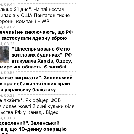
і, 09.44
ільше 21 дня". На тлі нестачі
ипасів у США Пентагон тисне
оронні компанії – WP
і, 09.02
еччині не виключають, що РФ
 застосувати ядерну зброю
і, 08.23
"Цілеспрямовано бʼє по
житлових будинках". РФ
атакувала Харків, Одесу,
ирську область. Є загиблі
і, 00.52
а все вигризати". Зеленський
в про небажання інших країн
и українську балістику
і, 00.29
не любить". Як офіцер ФСБ
 лопає жовті й сині кульки біля
ьства РФ у Канаді. Відео
і, 00.06
доволений". Зеленський
вів, що 40-денну операцію