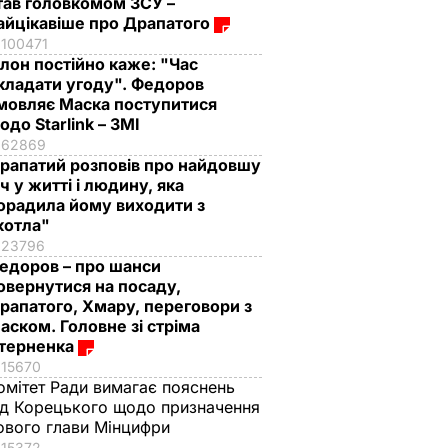
тав головкомом ЗСУ –
айцікавіше про Драпатого
100471
Ілон постійно каже: "Час
кладати угоду". Федоров
мовляє Маска поступитися
одо Starlink – ЗМІ
62869
рапатий розповів про найдовшу
іч у житті і людину, яка
орадила йому виходити з
котла"
23796
едоров – про шанси
овернутися на посаду,
рапатого, Хмару, переговори з
аском. Головне зі стріма
терненка
15670
омітет Ради вимагає пояснень
ід Корецького щодо призначення
ового глави Мінцифри
15372