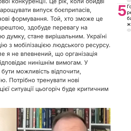
вої конкуренції. Це рік, коли обидві
5
Г
арощувати випуск боєприпасів,
р
нові формування. Той, хто зможе це
б
ж
зрештою, здобуде перевагу на
ою думку, стане вирішальним. Україні
ію з мобілізацією людського ресурсу.
ле я не впевнений, що організація
ідповідає нинішнім вимогам. У
 бути можливість відпочити,
ю. Потрібно тренувати нові
цієї ситуації цьогоріч буде критичним