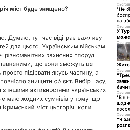
Сьогодн
оріч міст буде знищено?
"Не б
боєпр
на об
Сьогодн
У Тур
може
но. Думаю, тут час відіграє важливу
Сьогодн
тей для цього. Українським військам
ч різноманітних захисних споруд.
впевненими, що вони зможуть це
Житом
Сьогодн
 просто підірвати якусь частину, а
"Треб
повністю знищити об'єкт. Вибір часу,
заяви
бачит
й з іншими активностями українських
Сьогодн
"Він 
 не маю жодних сумнівів у тому, що
щодня
и Кримський міст цьогоріч, коли
посол
Сьогодн
"Я за
розпо