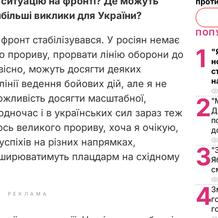
 ситуацію на фронті? Де можуть
проти
більші виклики для України?
ПОП
 фронт стабілізувався. У росіян немає
1
"
 прориву, прорвати лінію оборони до
н
вісно, можуть досягти деяких
с
н
лінії ведення бойових дій, але я не
ожливість досягти масштабної,
2
"
Д
Водночас і в українських сил зараз теж
п
ось великого прориву, хоча я очікую,
д
спіхів на різних напрямках,
3
"
озширюватимуть плацдарм на східному
Я
с
4
З
РЕКЛАМА
г
г