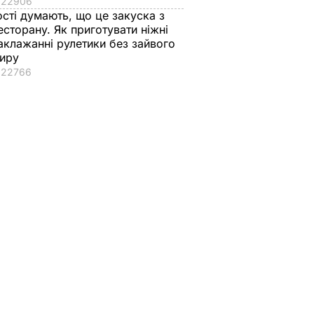
22906
ості думають, що це закуска з
есторану. Як приготувати ніжні
аклажанні рулетики без зайвого
иру
22766