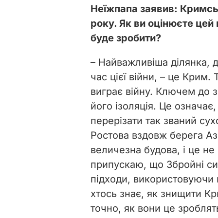
Неїжпапа заявив: Кримсь
року. Як ви оцінюєте цей 
буде зробити?
– Найважливіша ділянка, 
час цієї війни, – це Крим
виграє війну. Ключем до 
його ізоляція. Це означає
перерізати так званий сух
Ростова вздовж берега Аз
величезна будова, і це н
припускаю, що Збройні си
підходи, використовуючи п
хтось знає, як знищити Кр
точно, як вони це зроблят