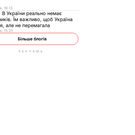
я
я, 16.13
:
В України реально немає
иків. Їм важливо, щоб Україна
я, але не перемагала
я, 15.25
Більше блогів
РЕКЛАМА