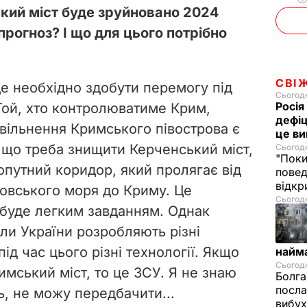
кий міст буде зруйновано 2024
d
прогноз? І що для цього потрібно
e
o
СВІ
де необхідно здобути перемогу під
Сьогодн
Росія
. Той, хто контролюватиме Крим,
дефіц
звільнення Кримського півострова є
це ви
, що треба знищити Керченський міст,
Сьогодн
"Поки
опутний коридор, який пролягає від
повед
відкр
овського моря до Криму. Це
Сьогодні
е буде легким завданням. Однак
ли України розробляють різні
ід час цього різні технології. Якщо
найм
Сьогодн
имський міст, то це ЗСУ. Я не знаю
Болга
посла
ь, не можу передбачити...
вибух