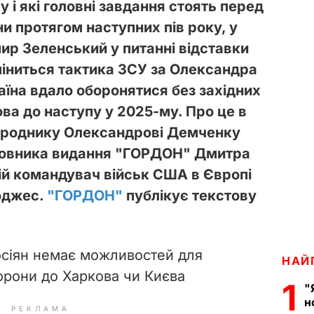
 і які головні завдання стоять перед
и протягом наступних пів року, у
р Зеленський у питанні відставки
міниться тактика ЗСУ за Олександра
аїна вдало оборонятися без західних
ова до наступу у 2025-му. Про це в
народнику Олександрові Демченку
новника видання "ГОРДОН" Дмитра
ій командувач військ США в Європі
оджес.
"ГОРДОН"
публікує текстову
росіян немає можливостей для
НАЙ
борони до Харкова чи Києва
1
"
н
РЕКЛАМА