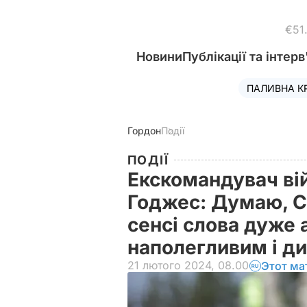
€51
Новини
Публікації та інтерв
ПАЛИВНА К
Гордон
Події
ПОДІЇ
Екскомандувач ві
Годжес: Думаю, С
сенсі слова дуже 
наполегливим і д
21 лютого 2024, 08.00
Этот ма