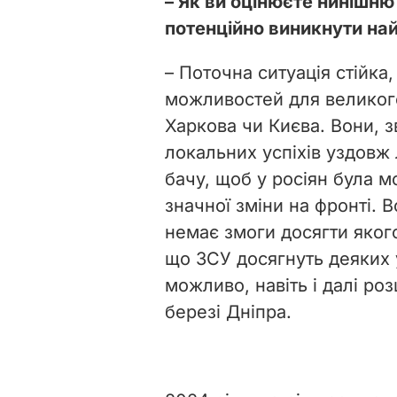
– Як ви оцінюєте нинішню
потенційно виникнути най
– Поточна ситуація стійка,
можливостей для великого
Харкова чи Києва. Вони, з
локальних успіхів уздовж 
бачу, щоб у росіян була м
значної зміни на фронті. 
немає змоги досягти яког
що ЗСУ досягнуть деяких у
можливо, навіть і далі р
березі Дніпра.