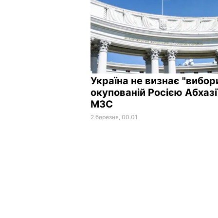
Україна не визнає "вибор
окупованій Росією Абхазії
МЗС
2 березня, 00.01