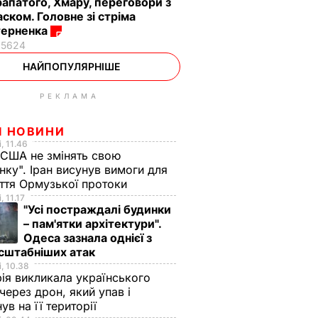
апатого, Хмару, переговори з
ском. Головне зі стріма
терненка
15624
НАЙПОПУЛЯРНІШЕ
РЕКЛАМА
І НОВИНИ
, 11.46
 США не змінять свою
нку". Іран висунув вимоги для
иття Ормузької протоки
, 11.17
"Усі постраждалі будинки
– пам'ятки архітектури".
Одеса зазнала однієї з
сштабніших атак
, 10.38
ія викликала українського
через дрон, який упав і
ув на її території