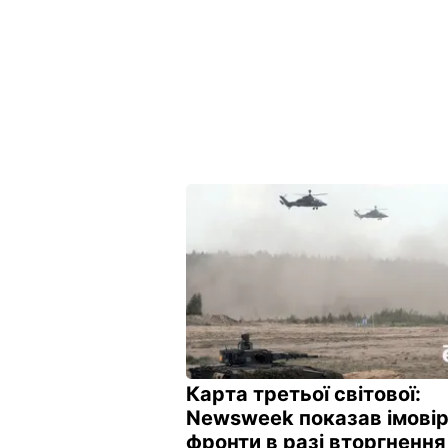
Карта третьої світової:
Newsweek показав імовір
фронти в ​​разі вторгнення