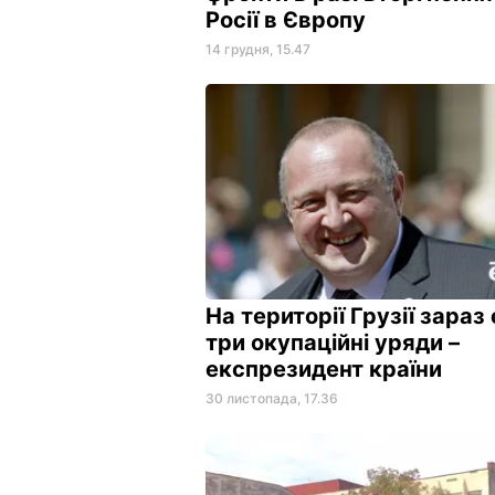
Росії в Європу
14 грудня, 15.47
На території Грузії зараз 
три окупаційні уряди –
експрезидент країни
30 листопада, 17.36