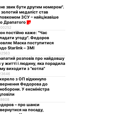
 не звик бути другим номером".
 золотий медаліст став
ловкомом ЗСУ – найцікавіше
о Драпатого
100252
лон постійно каже: "Час
ладати угоду". Федоров
овляє Маска поступитися
до Starlink – ЗМІ
62563
апатий розповів про найдовшу
ч у житті і людину, яка порадила
му виходити з "котла"
23646
ерело з ОП відкинуло
вернення Федорова до
ноборони. У ексміністра
дповіли
18608
доров – про шанси
вернутися на посаду,