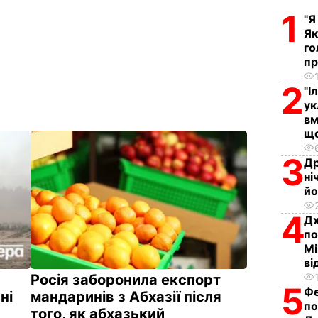
1
"Я
Як
го
пр
2
"І
ук
вм
що
3
Др
ні
йо
4
Дж
по
Мі
ві
Росія заборонила експорт
5
Фе
ні
мандаринів з Абхазії після
по
того, як абхазький