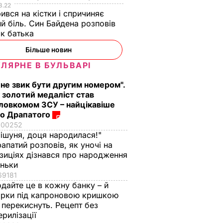
3.22
вся на кістки і спричиняє
й біль. Син Байдена розповів
ак батька
Більше новин
ЛЯРНЕ В БУЛЬВАРІ
 не звик бути другим номером".
 золотий медаліст став
ловкомом ЗСУ – найцікавіше
о Драпатого
100252
ішуня, доця народилася!"
апатий розповів, як уночі на
зиціях дізнався про народження
оньки
69181
дайте це в кожну банку – й
ірки під капроновою кришкою
 перекиснуть. Рецепт без
ерилізації