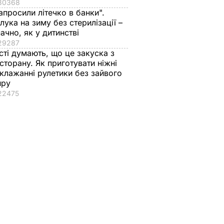
30368
апросили літечко в банки".
лука на зиму без стерилізації –
ачно, як у дитинстві
29287
сті думають, що це закуска з
сторану. Як приготувати ніжні
клажанні рулетики без зайвого
иру
22475