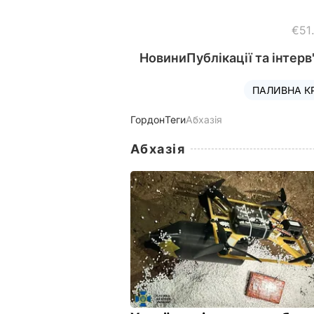
€51
Новини
Публікації та інтерв
ПАЛИВНА К
Гордон
Теги
Абхазія
Абхазія