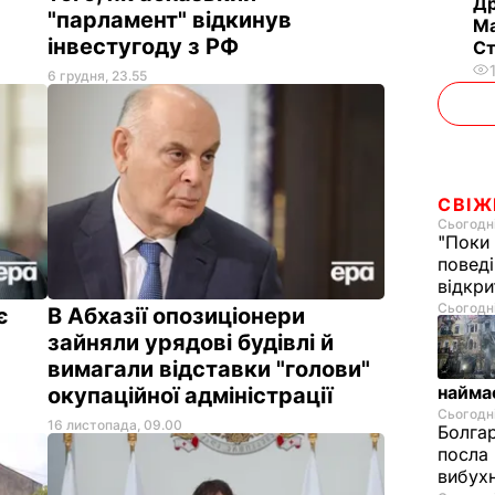
Др
"парламент" відкинув
Ма
інвестугоду з РФ
С
6 грудня, 23.55
СВІЖ
Сьогодні
"Поки
поведі
відкр
Сьогодні
є
В Абхазії опозиціонери
зайняли урядові будівлі й
вимагали відставки "голови"
найма
окупаційної адміністрації
Сьогодні
16 листопада, 09.00
Болгар
посла 
вибухн