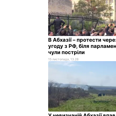
В Абхазії – протести чере
угоду з РФ, біля парламе
чули постріли
15 листопада, 13.28
У невизнаній Абхазії впав