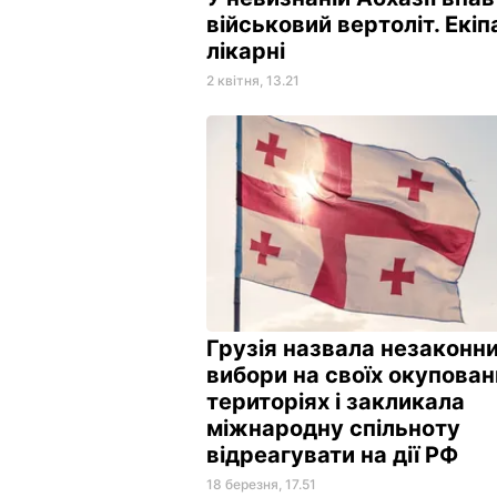
військовий вертоліт. Екіп
лікарні
2 квітня, 13.21
Грузія назвала незаконн
вибори на своїх окупован
територіях і закликала
міжнародну спільноту
відреагувати на дії РФ
18 березня, 17.51