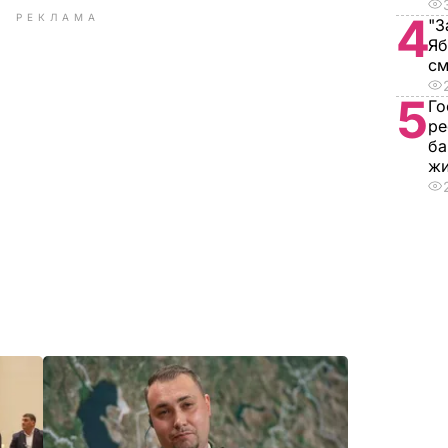
4
РЕКЛАМА
"З
Яб
см
5
Го
ре
ба
ж