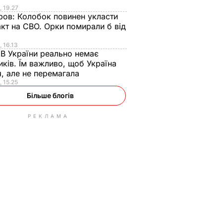
, 19.27
ров:
Колобок повинен укласти
кт на СВО. Орки помирали б від
, 16.13
:
В України реально немає
ків. Їм важливо, щоб Україна
я, але не перемагала
, 15.25
Більше блогів
РЕКЛАМА