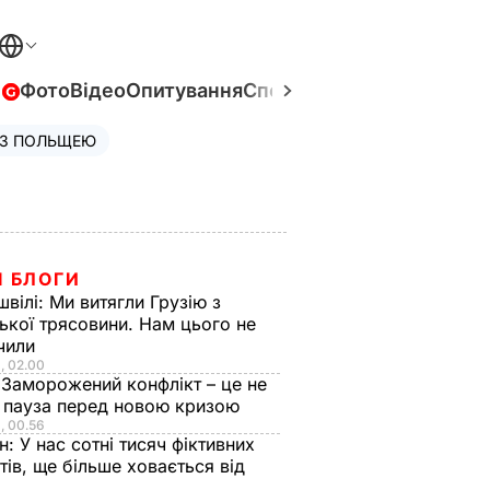
в
Фото
Відео
Опитування
Спецпроєкти
Війна в Укра
 З ПОЛЬЩЕЮ
І БЛОГИ
швілі:
Ми витягли Грузію з
ької трясовини. Нам цього не
чили
, 02.00
:
Заморожений конфлікт – це не
а пауза перед новою кризою
, 00.56
ін:
У нас сотні тисяч фіктивних
тів, ще більше ховається від