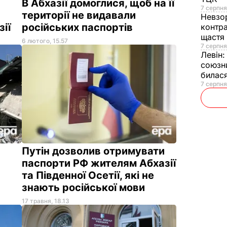
В Абхазії домоглися, щоб на її
7 серпня
території не видавали
Невзо
зії
російських паспортів
контра
щастя
6 лютого, 15.57
7 серпня
Левін
союзни
билас
7 серпня
Путін дозволив отримувати
паспорти РФ жителям Абхазії
та Південної Осетії, які не
знають російської мови
17 травня, 18.13