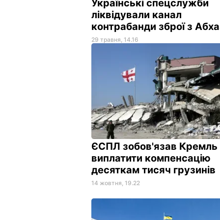
Українські спецслужби
ліквідували канал
контрабанди зброї з Абха
29 травня, 14.16
ЄСПЛ зобов'язав Кремль
виплатити компенсацію
десяткам тисяч грузинів
14 жовтня, 19.22