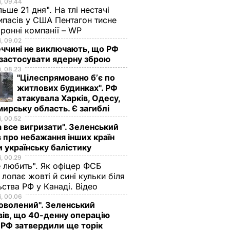
, 09.44
льше 21 дня". На тлі нестачі
ипасів у США Пентагон тисне
ронні компанії – WP
, 09.02
еччині не виключають, що РФ
застосувати ядерну зброю
, 08.23
"Цілеспрямовано бʼє по
житлових будинках". РФ
атакувала Харків, Одесу,
ирську область. Є загиблі
, 00.52
 все вигризати". Зеленський
 про небажання інших країн
 українську балістику
, 00.29
е любить". Як офіцер ФСБ
лопає жовті й сині кульки біля
ства РФ у Канаді. Відео
, 00.06
доволений". Зеленський
вів, що 40-денну операцію
 РФ затвердили ще торік