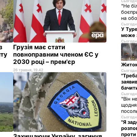
Сьогодні
"Не бі
боєпр
на обо
Сьогодні
У Тур
може 
Сьогодні
з
Грузія має стати
нту
повноправним членом ЄС у
2030 році – прем'єр
Житом
26 травня, 19.42
Сьогодні
"Треба
заявив
бачити
Сьогодні
"Він н
щодня 
посоль
Сьогодні
"Я за
розпо
проти
Захищаючи Україну, загинув