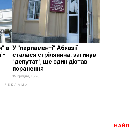
и" в
У "парламенті" Абхазії
 –
сталася стрілянина, загинув
"депутат", ще один дістав
поранення
19 грудня, 15.20
РЕКЛАМА
НАЙ