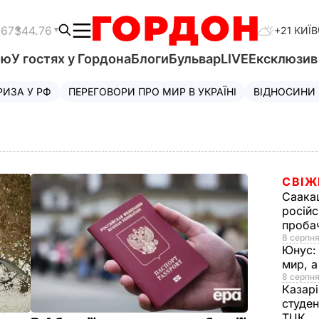
.67
$44.76
+21 КИЇВ
'ю
У гостях у Гордона
Блоги
Бульвар
LIVE
Ексклюзи
РИЗА У РФ
ПЕРЕГОВОРИ ПРО МИР В УКРАЇНІ
ВІДНОСИНИ
СВІЖ
Саака
російс
проба
8 серпня
Юнус
мир, 
8 серпня
Казар
студен
ТЦК