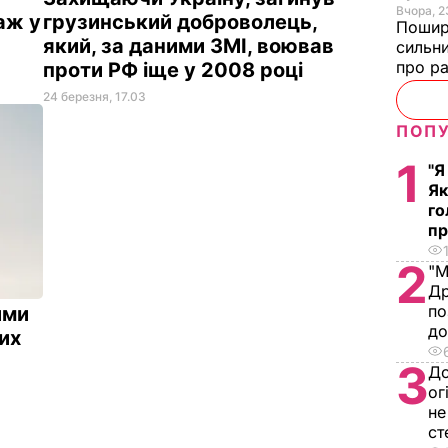
Вчора, 2
аж у
грузинський доброволець,
Пошири
який, за даними ЗМІ, воював
сильни
про р
проти РФ іще у 2008 році
24 березня, 17.03
ПОПУ
1
"Я
Як
го
пр
2
"М
Др
по
ими
д
их
3
До
ог
не
ст