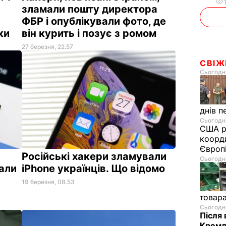
зламали пошту директора
ФБР і опублікували фото, де
аки
він курить і позує з ромом
27 березня, 22.57
СВІЖ
Сьогодні
днів п
Сьогодні
США р
коорди
Європ
Російські хакери зламували
Сьогодні
мали
iPhone українців. Що відомо
19 березня, 08.53
товар
Сьогодні
Після 
Кремл