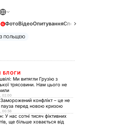
в
Фото
Відео
Опитування
Спецпроєкти
Війна в Укра
 З ПОЛЬЩЕЮ
І БЛОГИ
швілі:
Ми витягли Грузію з
ької трясовини. Нам цього не
чили
, 02.00
:
Заморожений конфлікт – це не
а пауза перед новою кризою
, 00.56
ін:
У нас сотні тисяч фіктивних
тів, ще більше ховається від