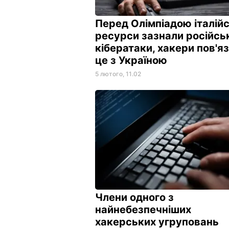
Перед Олімпіадою італійс
ресурси зазнали російсь
кібератаки, хакери пов'я
це з Україною
5 лютого, 11.02
Члени одного з
найнебезпечніших
хакерських угруповань