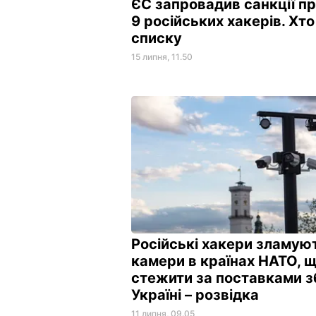
ЄС запровадив санкції п
9 російських хакерів. Хто
списку
15 липня, 11.50
Російські хакери зламую
камери в країнах НАТО, 
стежити за поставками з
Україні – розвідка
11 липня, 09.05