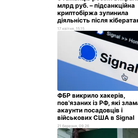
млрд руб. – підсанкційна
криптобіржа зупинила
діяльність після кіберат
17 квітня, 15.15
ФБР викрило хакерів,
пов'язаних із РФ, які зла
акаунти посадовців і
військових США в Signal
21 березня, 09.26