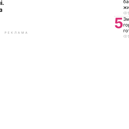
ба
і.
ж
з
5
Зм
го
го
РЕКЛАМА