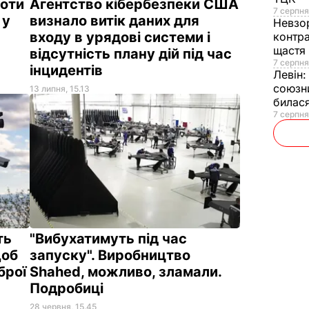
роти
Агентство кібербезпеки США
7 серпня
 у
визнало витік даних для
Невзо
входу в урядові системи і
контра
щастя
відсутність плану дій під час
7 серпня
інцидентів
Левін
союзни
13 липня, 15.13
билас
7 серпня
ть
"Вибухатимуть під час
щоб
запуску". Виробництво
брої
Shahed, можливо, зламали.
Подробиці
28 червня, 15.45