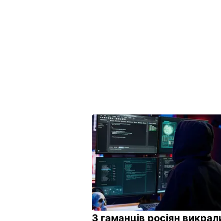
З гаманців росіян викрал