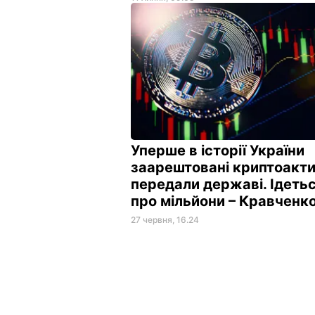
Уперше в історії України
заарештовані криптоакт
передали державі. Ідеть
про мільйони – Кравченк
27 червня, 16.24