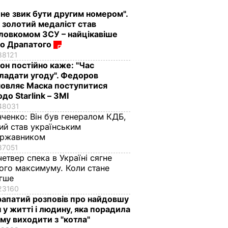
 не звик бути другим номером".
 золотий медаліст став
ловкомом ЗСУ – найцікавіше
о Драпатого
88121
лон постійно каже: "Час
ладати угоду". Федоров
овляє Маска поступитися
до Starlink – ЗМІ
48031
нченко:
Він був генералом КДБ,
ий став українським
ержавником
37051
четвер спека в Україні сягне
ого максимуму. Коли стане
егше
23160
апатий розповів про найдовшу
ч у житті і людину, яка порадила
му виходити з "котла"