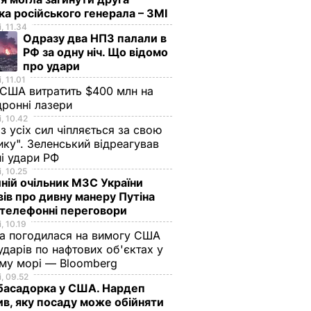
ка російського генерала – ЗМІ
, 11.34
Одразу два НПЗ палали в
РФ за одну ніч. Що відомо
про удари
, 11.01
 США витратить $400 млн на
дронні лазери
, 10.42
 з усіх сил чіпляється за свою
ику". Зеленський відреагував
ні удари РФ
, 10.25
ній очільник МЗС України
ів про дивну манеру Путіна
 телефонні переговори
, 10.19
на погодилася на вимогу США
дарів по нафтових об'єктах у
му морі — Bloomberg
, 09.52
басадорка у США. Нардеп
ив, яку посаду може обійняти