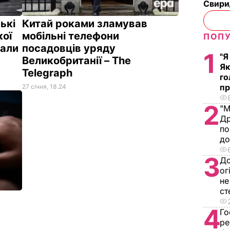
Свири
ькі
Китай роками зламував
кої
мобільні телефони
ПОПУ
зали
посадовців уряду
1
"Я
Великобританії – The
Як
Telegraph
го
пр
27 січня, 18.24
2
"М
Др
по
д
3
До
ог
не
ст
4
Го
ре