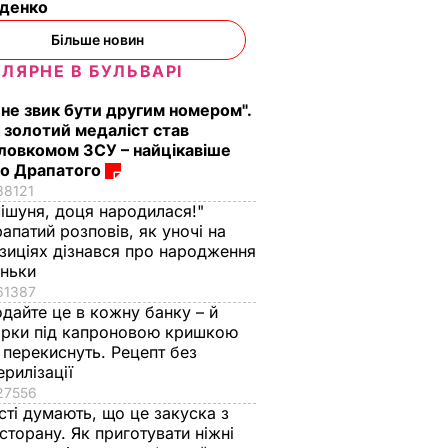
денко
Більше новин
ЛЯРНЕ В БУЛЬВАРІ
 не звик бути другим номером".
 золотий медаліст став
ловкомом ЗСУ – найцікавіше
о Драпатого
88121
ішуня, доця народилася!"
апатий розповів, як уночі на
зиціях дізнався про народження
оньки
61387
дайте це в кожну банку – й
ірки під капроновою кришкою
 перекиснуть. Рецепт без
ерилізації
27556
сті думають, що це закуска з
сторану. Як приготувати ніжні