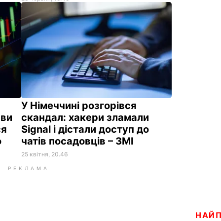
У Німеччині розгорівся
иви
скандал: хакери зламали
ся
Signal і дістали доступ до
о
чатів посадовців – ЗМІ
25 квітня, 20.46
РЕКЛАМА
НАЙ