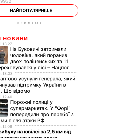
19932
НАЙПОПУЛЯРНІШЕ
РЕКЛАМА
І НОВИНИ
, 13.27
На Буковині затримали
чоловіка, який поранив
двох поліцейських та 11
ереховувався у лісі – Нацпол
, 13.03
аптово усунули генерала, який
нував підтримку України в
і. Що відомо
, 12.40
Порожні полиці у
супермаркетах. У "Форі"
попередили про перебої з
ами після атаки РФ
, 12.09
вибуху на ювілеї за 2,5 км від
я могла загинути друга