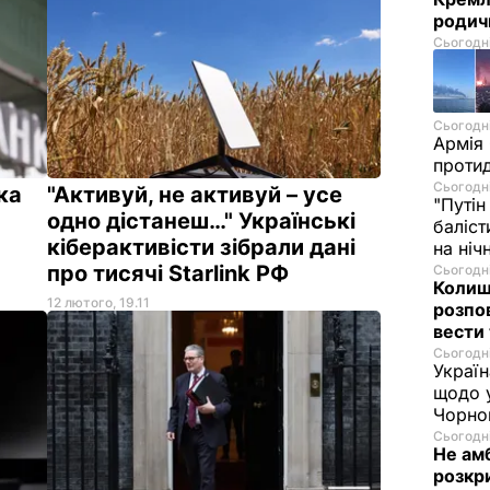
родич
Сьогодні
Сьогодні
Армія
проти
Сьогодні
ка
"Активуй, не активуй – усе
"Путін
одно дістанеш…" Українські
баліст
кіберактивісти зібрали дані
на ніч
про тисячі Starlink РФ
Сьогодні
Колиш
12 лютого, 19.11
розпов
вести
Сьогодні
Украї
щодо у
Чорно
Сьогодні
Не ам
розкр