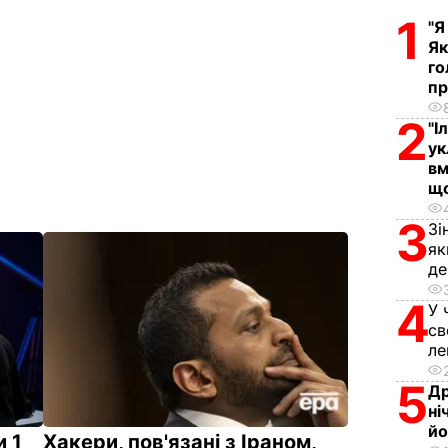
1
"Я
Як
го
пр
2
"І
ук
вм
що
3
Зі
як
д
4
У 
св
л
5
Др
ні
йо
и 1
Хакери, пов'язані з Іраном,