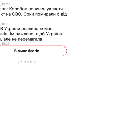
, 19.27
ров:
Колобок повинен укласти
кт на СВО. Орки помирали б від
, 16.13
:
В України реально немає
ків. Їм важливо, щоб Україна
я, але не перемагала
, 15.25
Більше блогів
РЕКЛАМА