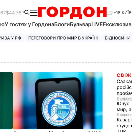
.67
$44.76
+18 КИЇВ
'ю
У гостях у Гордона
Блоги
Бульвар
LIVE
Ексклюзи
РИЗА У РФ
ПЕРЕГОВОРИ ПРО МИР В УКРАЇНІ
ВІДНОСИНИ
СВІЖ
Саака
російс
проба
8 серпня
Юнус
мир, 
8 серпня
Казар
студен
ТЦК