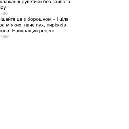
клажанні рулетики без зайвого
иру
17801
ішайте це з борошном – і ціла
ра м'яких, наче пух, пиріжків
това. Найкращий рецепт
17555