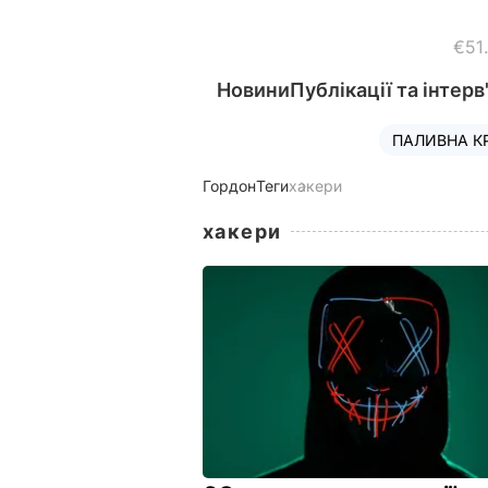
€51
Новини
Публікації та інтерв
ПАЛИВНА К
Гордон
Теги
хакери
хакери