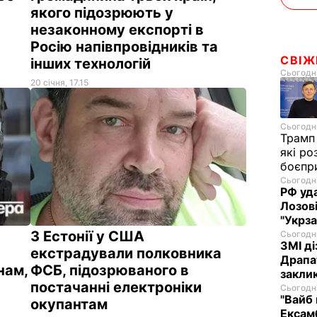
якого підозрюють у
незаконному експорті в
Росію напівпровідників та
СВІЖ
інших технологій
Сьогодні
20 січня, 17.15
Сьогодні
Трамп
які ро
боєпр
Сьогодні
РФ уда
Лозові
"Укрз
З Естонії у США
Сьогодні
ЗМІ ді
екстрадували полковника
Драпат
нам,
ФСБ, підозрюваного в
заклик
постачанні електроніки
Сьогодні
"Вайб 
окупантам
Ексам