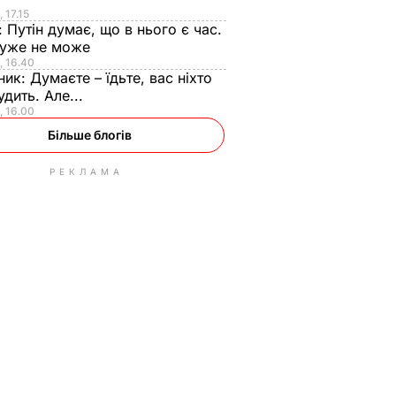
 17.15
:
Путін думає, що в нього є час.
 уже не може
, 16.40
ник:
Думаєте – їдьте, вас ніхто
удить. Але...
, 16.00
Більше блогів
РЕКЛАМА