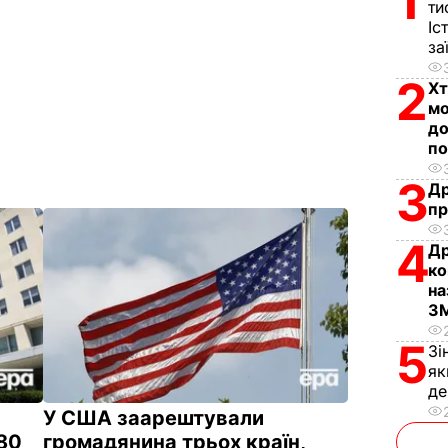
1
ти
Іс
за
2
Хт
мо
до
по
3
Др
пр
4
Др
ко
на
З
5
Зі
як
д
У США заарештували
280
громадянина трьох країн,