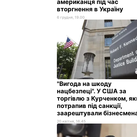
американця під час
вторгнення в Україну
6 грудня, 19.00
"Вигода на шкоду
нацбезпеці". У США за
торгівлю з Курченком, як
потрапив під санкції,
заарештували бізнесмен
20 квітня, 16.45