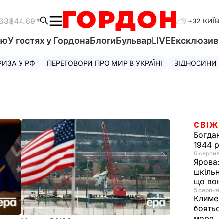
.63
$44.69
+32 КИЇВ
'ю
У гостях у Гордона
Блоги
Бульвар
LIVE
Ексклюзи
РИЗА У РФ
ПЕРЕГОВОРИ ПРО МИР В УКРАЇНІ
ВІДНОСИНИ
СВІЖ
Богда
1944 р
6 серпня
Ярова
шкільн
що во
5 серпня
Климе
боять
моря