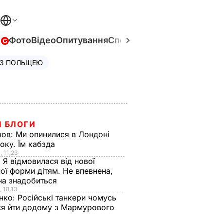
в
Фото
Відео
Опитування
Спецпроєкти
Війна в Укра
 З ПОЛЬЩЕЮ
І БЛОГИ
нов:
Ми опинилися в Лондоні
оку. Їм кабзда
, 11.23
:
Я відмовилася від нової
ої форми дітям. Не впевнена,
на знадобиться
, 18.13
нко:
Російські танкери чомусь
ся йти додому з Мармурового