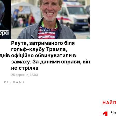
Раута, затриманого біля
гольф-клубу Трампа,
днів
офіційно обвинуватили в
замаху. За даними справи, він
не стріляв
25 вересня, 12.03
РЕКЛАМА
НАЙ
Чо