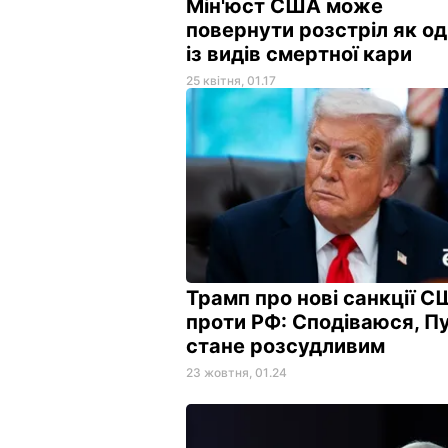
Мін'юст США може
повернути розстріл як о
із видів смертної кари
25 квітня, 01.17
Трамп про нові санкції 
проти РФ: Сподіваюся, Пу
стане розсудливим
23 жовтня, 01.24