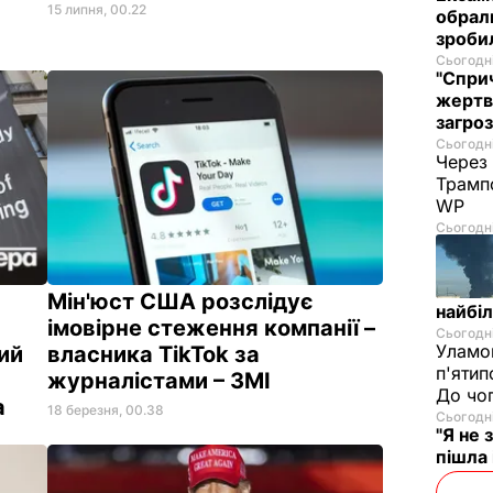
15 липня, 00.22
обрали
зроби
Сьогодні
"Сприч
жертв
загроз
Сьогодні
Через
Трампо
WP
Сьогодні
Мін'юст США розслідує
найбі
імовірне стеження компанії –
Сьогодні
Уламо
ий
власника TikTok за
п'ятип
журналістами – ЗМІ
До чо
а
18 березня, 00.38
Сьогодні
"Я не
пішла 