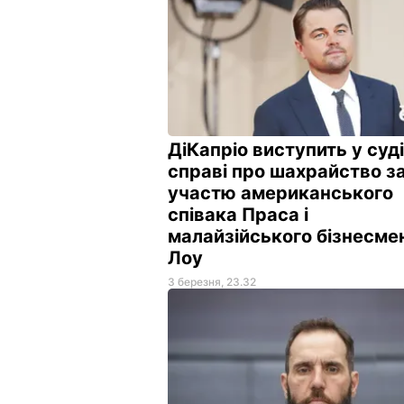
ДіКапріо виступить у суді
справі про шахрайство з
участю американського
співака Праса і
малайзійського бізнесме
Лоу
3 березня, 23.32