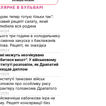
ЛЯРНЕ В БУЛЬВАРІ
уряк тепер готую тільки так".
кавий рецепт салату, який
любила вся родина
54334
ього три години в холодильнику
і смачна закуска з баклажанів
това. Рецепт, як знахідка
39924
акі можуть неочікувано
битися висот". У військовому
ституті розповіли, як Драпатий
хищав диплом
25928
інституті танкових військ
зповіли про особливу рису
рактеру головкома Драпатого
22535
йсмачніша кабачкова ікра на
му. Рецепт консервації без