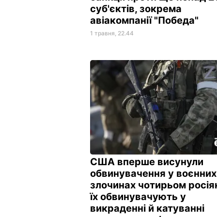
суб'єктів, зокрема
авіакомпанії "Победа"
1 травня, 22.44
США вперше висунули
обвинувачення у воєнних
злочинах чотирьом росія
їх обвинувачують у
викраденні й катуванні