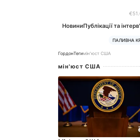
€51
Новини
Публікації та інтерв
ПАЛИВНА К
Гордон
Теги
мін'юст США
мін'юст США