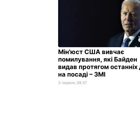
Мін'юст США вивчає
помилування, які Байден
видав протягом останніх 
на посаді – ЗМІ
3 червня, 08.57