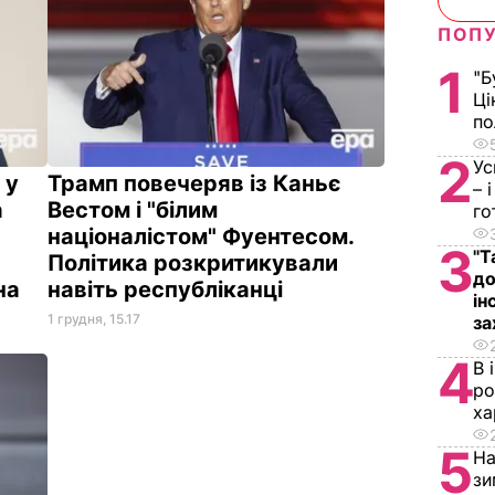
ПОПУ
1
"Б
Ці
по
2
Ус
 у
Трамп повечеряв із Каньє
– 
а
Вестом і "білим
го
націоналістом" Фуентесом.
3
"Т
Політика розкритикували
до
на
навіть республіканці
ін
1 грудня, 15.17
за
4
В 
ро
ха
5
На
зи