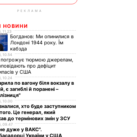
РЕКЛАМА
І НОВИНИ
, 11.23
Богданов:
Ми опинилися в
Лондоні 1944 року. Їм
кабзда
, 10.54
 погрожує тюрмою джерелам,
зповідають про дефіцит
ипасів у США
, 10.24
рила по вагону біля вокзалу в
й, є загиблі й поранені –
алізниця"
, 10.00
зналися, хто буде заступником
ого. Це генерал, який
ав до термінових змін у ЗСУ
, 09.47
не дуже у ВАКС".
басадорці України у США