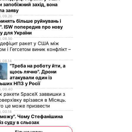
 запобіжний захід, вона
ла заяву
, 09.26
инять більше руйнувань і
". ISW попередив про нову
у для України
, 08.50
 дефіцит ракет у США між
м і Гегсетом виник конфлікт –
, 08.14
"Треба на роботу йти, а
щось лячно". Дрони
атакували один із
льших НПЗ у Росії
, 00.40
к ракети SpaceX заввишки з
оверхівку врізався в Місяць.
го це може призвести
, 00.18
 зможу". Чому Стефанішина
із суду в сльозах
Більше новин