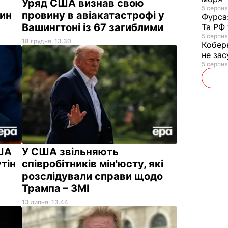
Уряд США визнав свою
5 серпня,
дин
провину в авіакатастрофі у
Фурса
Вашингтоні із 67 загиблими
Та РФ
5 серпня
18 грудня, 13.30
Кобер
не зас
5 серпня
США
У США звільняють
тін
співробітників мін'юсту, які
розслідували справи щодо
Трампа – ЗМІ
13 липня, 13.44