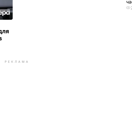
ча
для
в
РЕКЛАМА