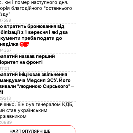
с. км і помер наступного дня.
торія благодійного "останнього
їзду"
37599
о втратить бронювання від
білізації з 1 вересня і які два
кументи треба подати до
неділка
34367
апатий назвав перший
іоритет на фронті
31101
апатий ініціював звільнення
мандувача Медсил ЗСУ. Його
зивали "людиною Сирського" –
МІ
29213
нченко:
Він був генералом КДБ,
ий став українським
ержавником
26889
НАЙПОПУЛЯРНІШЕ