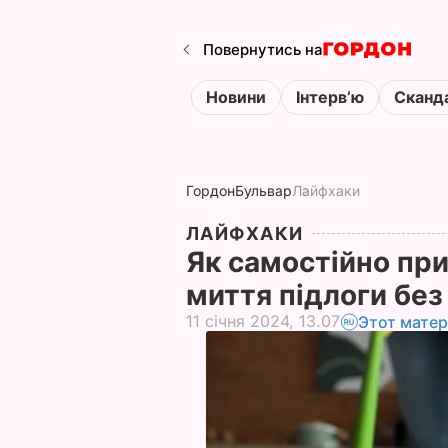
Повернутись на
Новини
Інтервʼю
Сканд
Гордон
Бульвар
Лайфхаки
ЛАЙФХАКИ
Як самостійно при
миття підлоги без
11 січня 2024, 13.07
Этот матер