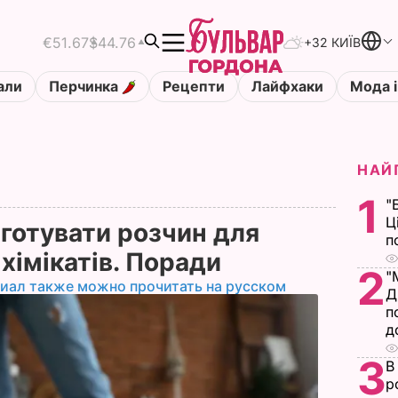
€51.67
$44.76
+32 КИЇВ
али
Перчинка
Рецепти
Лайфхаки
Мода і
НАЙ
1
"
Ц
готувати розчин для
п
 хімікатів. Поради
2
"
иал также можно прочитать на русском
Д
п
д
3
В
р