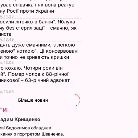
уває співачка і як вона реагує
йну Росії проти України
я, 14.33
осили літечко в банки". Яблука
му без стерилізації – смачно, як
инстві
я, 13.49
дять дуже смачними, з легкою
еною" ноткою". Ці консервовані
и точно не зривають кришки
я, 13.08
го кохаю. Чотири роки він
й". Помер чоловік 88-річної
никової – 63-річний адвокат
я, 13.06
Більше новин
ГИ
Вадим Крищенко
кві Євдокимов обладнав
кання з портретом Шевченка.