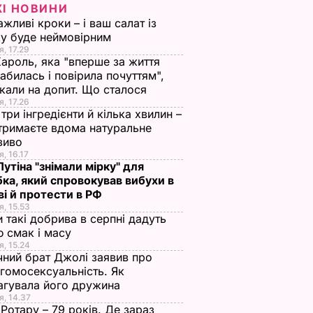
ЖІ НОВИНИ
ажливі кроки – і ваш салат із
у буде неймовірним
я, 17.29
Кароль, яка "вперше за життя
абилась і повірила почуттям",
кали на допит. Що сталося
я, 17.26
три інгредієнти й кілька хвилин –
отримаєте вдома натуральне
зиво
я, 16.17
 Путіна "знімали мірку" для
ка, який спровокував вибухи в
і й протести в РФ
я, 15.53
и такі добрива в серпні дадуть
 смак і масу
я, 15.24
чний брат Джолі заявив про
гомосексуальність. Як
агувала його дружина
я, 14.37
 Ротару – 79 років. Де зараз