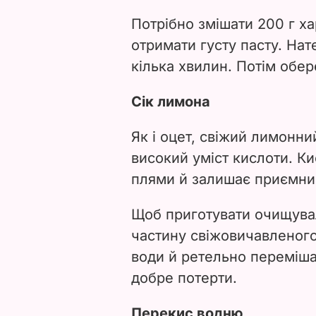
Потрібно змішати 200 г хар
отримати густу пасту. Нат
кілька хвилин. Потім обе
Сік лимона
Як і оцет, свіжий лимонн
високий уміст кислоти. К
плями й залишає приємни
Щоб приготувати очищувал
частину свіжовичавленог
води й ретельно переміша
добре потерти.
Перекис водню