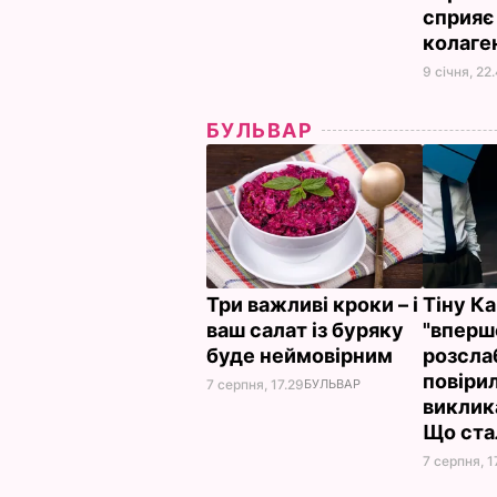
сприяє
колаге
9 січня, 22
БУЛЬВАР
Три важливі кроки – і
Тіну Ка
ваш салат із буряку
"вперш
буде неймовірним
розсла
повірил
7 серпня, 17.29
БУЛЬВАР
виклик
Що ст
7 серпня, 1