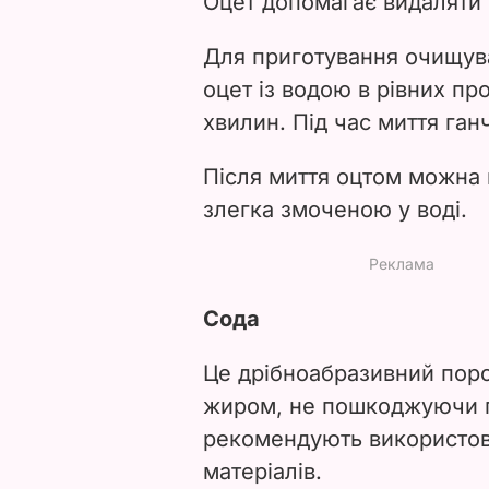
Оцет допомагає видаляти б
Для приготування очищув
оцет із водою в рівних пр
хвилин. Під час миття ган
Після миття оцтом можна 
злегка змоченою у воді.
Сода
Це дрібноабразивний поро
жиром, не пошкоджуючи п
рекомендують використову
матеріалів.