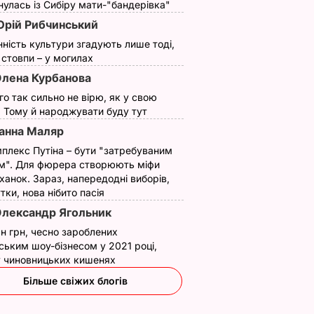
улась із Сибіру мати-"бандерівка"
рій Рибчинський
нність культури згадують лише тоді,
ї стовпи – у могилах
лена Курбанова
ого так сильно не вірю, як у свою
. Тому й народжувати буду тут
анна Маляр
плекс Путіна – бути "затребуваним
м". Для фюрера створюють міфи
ханок. Зараз, напередодні виборів,
утки, нова нібито пасія
лександр Ягольник
н грн, чесно зароблених
ським шоу-бізнесом у 2021 році,
 у чиновницьких кишенях
Більше свіжих блогів