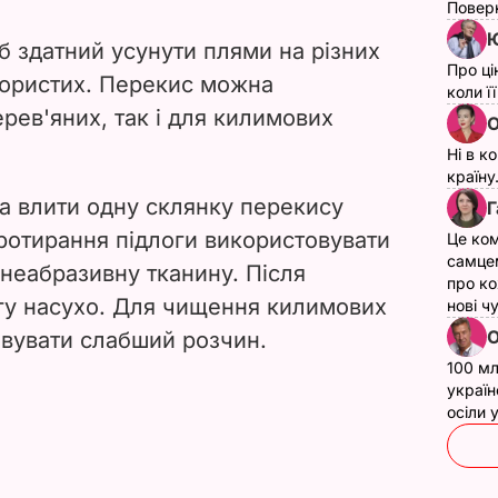
Поверн
Ю
б здатний усунути плями на різних
Про ці
пористих. Перекис можна
коли ї
рев'яних, так і для килимових
О
Ні в к
країну
а влити одну склянку перекису
Г
протирання підлоги використовувати
Це ком
самце
 неабразивну тканину. Після
про ко
гу насухо. Для чищення килимових
нові ч
О
овувати слабший розчин.
100 мл
україн
осіли