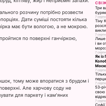
руд, кіптяву, жир і неприємні запахи.
СВІ
i
Три в
ального розчину потрібно розвести
буряк
d
7 серпн
опорціях. Дати суміші постояти кілька
Тіну 
e
розсл
чірка має бути вологою, а не мокрою.
викли
7 серпн
o
пройтися по поверхні ганчіркою,
Лише 
і ви 
моро
7 серпн
Як із
Колоб
Москв
7 серпн
Тільк
перцю
шок, тому може впоратися з брудом і
7 серпн
53-рі
оверхні. Але харчову соду не
свою 
вати для паркету і кам'яних
відре
7 серпн
Софії