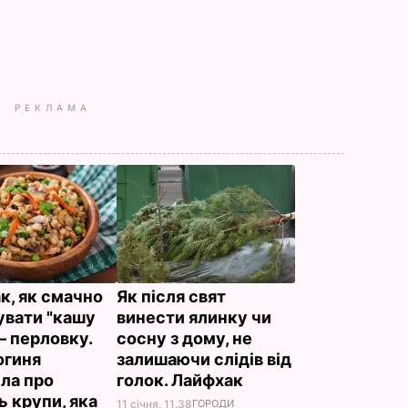
РЕКЛАМА
к, як смачно
Як після свят
увати "кашу
винести ялинку чи
– перловку.
сосну з дому, не
огиня
залишаючи слідів від
іла про
голок. Лайфхак
ь крупи, яка
11 січня, 11.38
ГОРОДИ