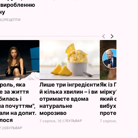
 виробленню
ну
.40
РЕЦЕПТИ
роль, яка
Лише три інгредієнти
Як із Путіна 
е за життя
й кілька хвилин – і ви
мірку" для Ко
билась і
отримаєте вдома
який спровок
а почуттям",
натуральне
вибухи в Моск
али на допит.
морозиво
протести в 
алося
7 серпня, 16.17
БУЛЬВАР
7 серпня, 15.53
БУЛЬ
7.26
БУЛЬВАР