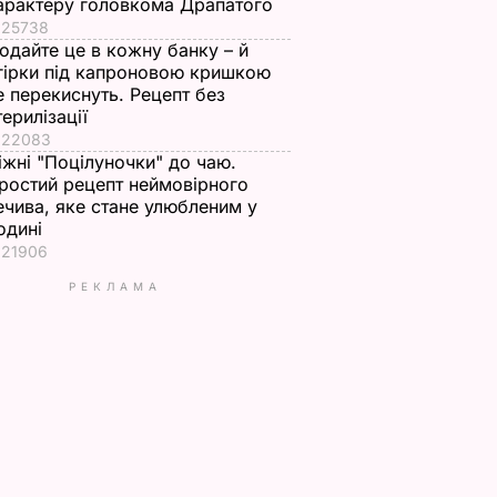
арактеру головкома Драпатого
25738
одайте це в кожну банку – й
гірки під капроновою кришкою
е перекиснуть. Рецепт без
терилізації
22083
іжні "Поцілуночки" до чаю.
ростий рецепт неймовірного
ечива, яке стане улюбленим у
одині
21906
РЕКЛАМА