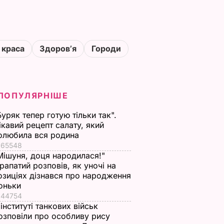
 краса
Здоровʼя
Городи
ПОПУЛЯРНІШЕ
Буряк тепер готую тільки так".
ікавий рецепт салату, який
олюбила вся родина
65548
Мішуня, доця народилася!"
рапатий розповів, як уночі на
озиціях дізнався про народження
оньки
44754
 інституті танкових військ
озповіли про особливу рису