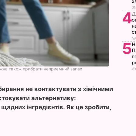
х
4
Д
о
н
с
5
Н
П
п
р
ожна також прибрати неприємний запах
бирання не контактувати з хімічними
товувати альтернативу:
щадних інгредієнтів. Як це зробити,