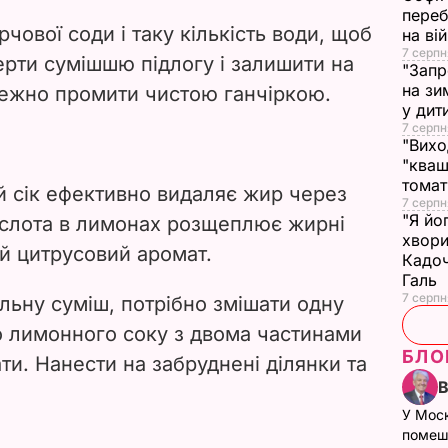
переб
чової соди і таку кількість води, щоб
на ві
7 серпн
ерти сумішшю підлогу і залишити на
"Запр
на зи
режно промити чистою ганчіркою.
у дит
7 серпн
"Вихо
"кваш
томат
ий сік ефективно видаляє жир через
7 серпн
"Я йо
ислота в лимонах розщеплює жирні
хвори
й цитрусовий аромат.
Кадоч
Галь
7 серпн
ьну суміш, потрібно змішати одну
о лимонного соку з двома частинами
БЛО
ти. Нанести на забруднені ділянки та
У Мос
помеш