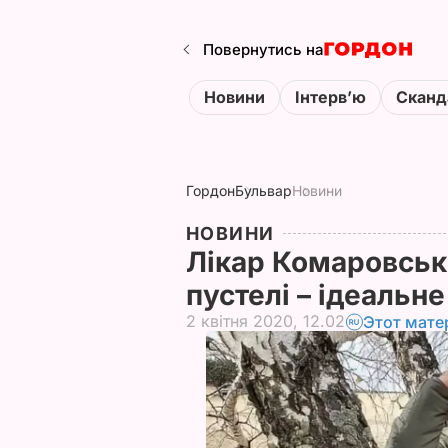
Повернутись на
Новини
Інтервʼю
Сканд
Гордон
Бульвар
Новини
НОВИНИ
Лікар Комаровськ
пустелі – ідеальн
2 квітня 2020, 12.02
Этот мате