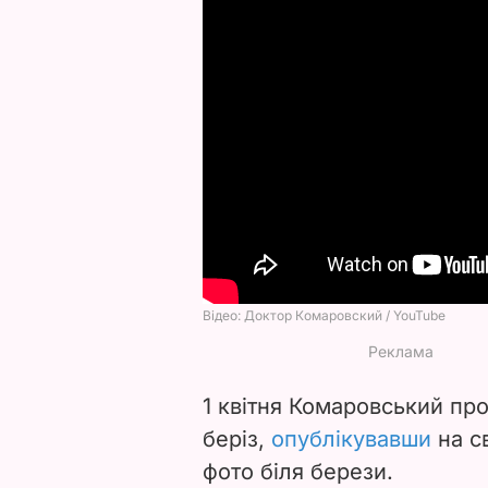
1 квітня Комаровський пр
беріз,
опублікувавши
на св
фото біля берези.