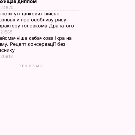
ахищав диплом
24870
 інституті танкових військ
озповіли про особливу рису
арактеру головкома Драпатого
21585
айсмачніша кабачкова ікра на
иму. Рецепт консервації без
аснику
20918
РЕКЛАМА