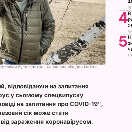
з
4
В
р
х
5
Н
з
ч
ерезами була відстань не менше ніж два метри
й, відповідаючи на запитання
ірус у сьомому спецвипуску
повіді на запитання про COVID-19
"
,
резовий сік може стати
від зараження коронавірусом.