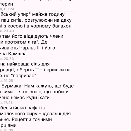
стерин
я, 00.24
ійський упир" майже годину
 пацієнтів, розгулюючи на даху
ні з косою і в чорному балахоні
я, 23.40
 там його відвідують члени
и протягом літа". Де
чивають Чарльз III і його
ина Камілла
я, 20.33
на найкраща сіль для
рвації, оберіть її – і кришки на
х не "позриває"
я, 19.25
 Бурмака: Нам кажуть, що буде
 зима, і я не знаю, що робити,
мене немає куди їхати
я, 17.43
бельгійські вафлі із
молочного сиру – ідеальні для
ння. Рецепт з точними
орціями
я, 16.39