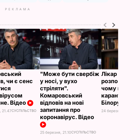
РЕКЛАМА
овський
"Може бути свербіж
Лікар Комар
в, чи є сенс
у носі, у вухо
розповів про 
тися
стріляти".
чому не ввод
вірусом
Комаровський
карантину Рос
не. Відео
відповів на нові
Білорусь
запитання про
, 21.47
СУСПІЛЬСТВО
24 березня, 17.43
СУ
коронавірус. Відео
25 березня, 21.10
СУСПІЛЬСТВО