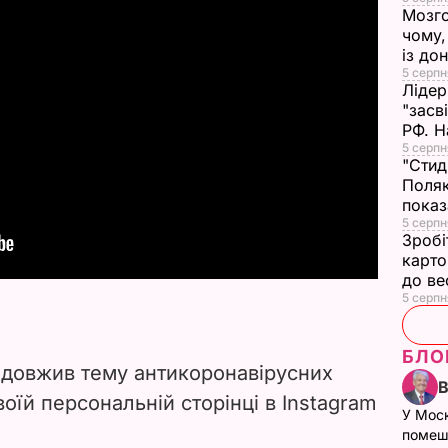
Мозго
чому,
із до
5 серпн
Лідер
"засв
РФ. Н
5 серпн
"Стид
Поляк
показ
5 серпня
Зробі
карто
до в
5 серпн
БЛО
одовжив тему антикоронавірусних
оїй персональній сторінці в Instagram
У Мос
помеш