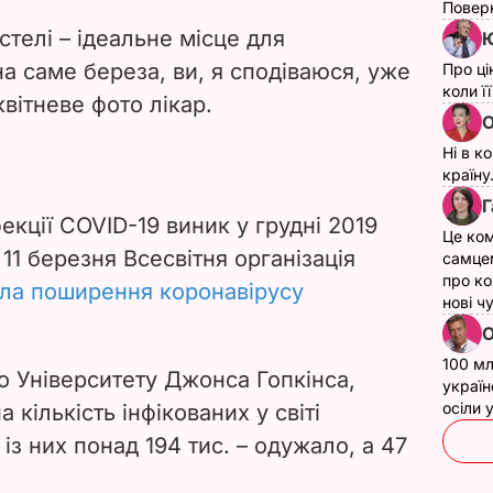
Поверн
телі – ідеальне місце для
Ю
на саме береза, ви, я сподіваюся, уже
Про ці
коли ї
квітневе фото лікар.
О
Ні в к
країну
Г
екції COVID-19 виник у грудні 2019
Це ком
 11 березня Всесвітня організація
самце
про ко
ла поширення коронавірусу
нові ч
О
100 мл
 Університету Джонса Гопкінса,
україн
осіли
 кількість інфікованих у світі
із них понад 194 тис. – одужало, а 47