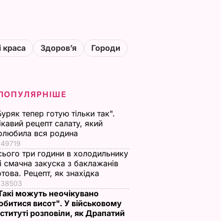
і краса
Здоровʼя
Городи
ПОПУЛЯРНІШЕ
Буряк тепер готую тільки так".
ікавий рецепт салату, який
олюбила вся родина
49719
сього три години в холодильнику
 і смачна закуска з баклажанів
отова. Рецепт, як знахідка
38503
Такі можуть неочікувано
обитися висот". У військовому
нституті розповіли, як Драпатий