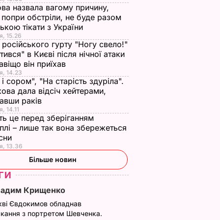
ва назвала вагому причину,
 попри обстріли, не буде разом
нькою тікати з України
я, 15.26
 російського гурту "Ногу свело!"
ітився" в Києві після нічної атаки
авіщо він приїхав
я, 14.23
 і сором", "На старість здуріла".
ова дала відсіч хейтерами,
авши раків
, 14.11
ть це перед зберіганням
плі – лише так вона збережеться
есни
я, 13.36
Більше новин
ГИ
Вадим Крищенко
кві Євдокимов обладнав
кання з портретом Шевченка.