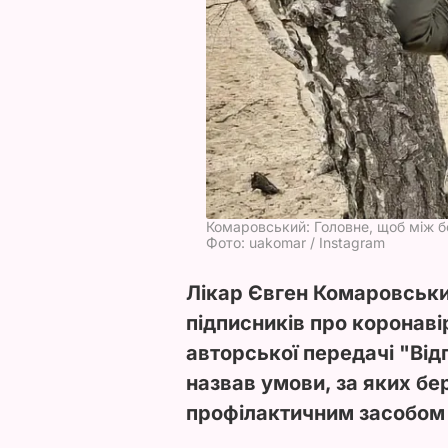
Комаровський: Головне, щоб між б
Фото: uakomar / Instagram
Лікар Євген Комаровськи
підписників про коронав
авторської передачі
"Від
назвав умови, за яких бе
профілактичним засобом 