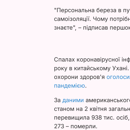
"Персональна береза в пус
самоізоляції. Чому потріб
знаєте", – підписав першо
Спалах коронавірусної інф
року в китайському Ухані.
охорони здоров'я
оголоси
пандемією
.
За
даними
американського
станом на 2 квітня загальна
перевищила 938 тис. осіб, 
273 – померли.