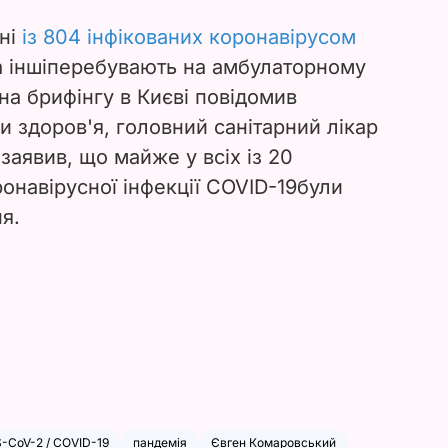
їні
із 804 інфікованих коронавірусом
а інші
перебувають на амбулаторному
 на брифінгу в Києві повідомив
и здоров'я, головний санітарний лікар
 заявив, що майже у всіх із 20
ронавірусної інфекції COVID-19
були
я.
-CoV-2 / COVID-19
пандемія
Євген Комаровський