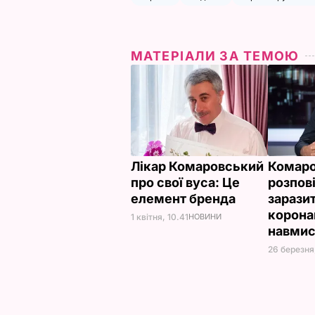
МАТЕРІАЛИ ЗА ТЕМОЮ
Лікар Комаровський
Комар
про свої вуса: Це
розпові
елемент бренда
зарази
корона
1 квітня, 10.41
НОВИНИ
навмис
26 березня