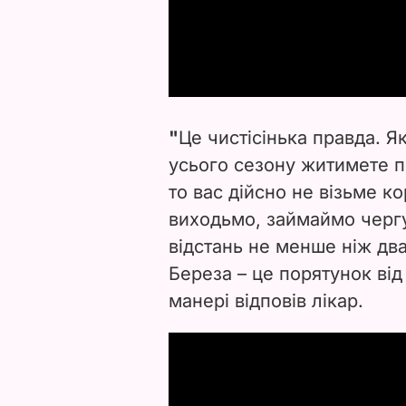
"
Це чистісінька правда.
Як
усього сезону житимете п
то вас дійсно не візьме ко
виходьмо, займаймо чергу
відстань не менше ніж дв
Береза – це порятунок від 
манері відповів лікар.