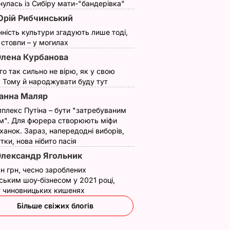
улась із Сибіру мати-"бандерівка"
рій Рибчинський
нність культури згадують лише тоді,
ї стовпи – у могилах
лена Курбанова
ого так сильно не вірю, як у свою
. Тому й народжувати буду тут
анна Маляр
плекс Путіна – бути "затребуваним
м". Для фюрера створюють міфи
ханок. Зараз, напередодні виборів,
утки, нова нібито пасія
лександр Ягольник
н грн, чесно зароблених
ським шоу-бізнесом у 2021 році,
 у чиновницьких кишенях
Більше свіжих блогів