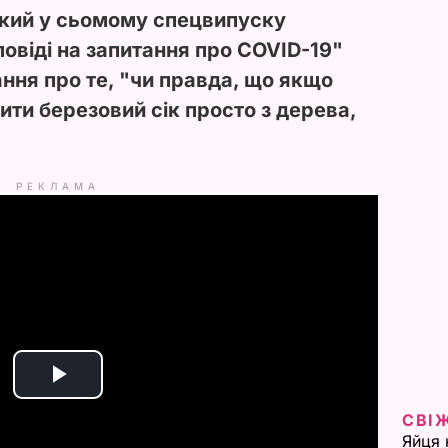
кий у сьомому спецвипуску
повіді на запитання про
COVID-19"
ння про те, "чи правда, що якщо
ити березовий сік просто з дерева,
РЕКЛАМА
P
СВІ
l
Яйця 