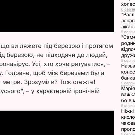
холе
a
6 серпн
"Валл
лякав
y
лікар
5 серпн
V
"Саме
родин
що ви ляжете під березою і протягом
відпо
i
ід березою, не підходячи до людей,
друж
5 серпн
ронавірус. Усі, хто хоче рятуватися, –
d
Назва
консе
. Головне, щоб між березами була
e
банка
а метри. Зрозуміли? Тож стежте!
5 серпн
Марія
усього", – у характерній іронічній
o
важка
бо в 
5 серпн
Ніжні 
кисло
чаюва
проп
5 серпн