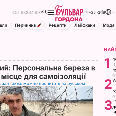
€51.63
$44.69
+25 КИЇВ
али
Перчинка
Рецепти
Лайфхаки
Мода 
НАЙ
1
"
Ц
ий: Персональна береза в
п
е місце для самоізоляції
2
У
риал также можно прочитать на русском
–
г
3
"
д
і