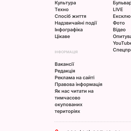
Культура
Бульва
Техно
LIVE
Спосіб життя
Ексклю
Надзвичайні події
Фото
Інфографіка
Відео
Цікаве
Опитув
YouTub
Спецпр
ІНФОРМАЦІЯ
Вакансії
Редакція
Реклама на сайті
Правова інформація
Як нас читати на
тимчасово
окупованих
територіях