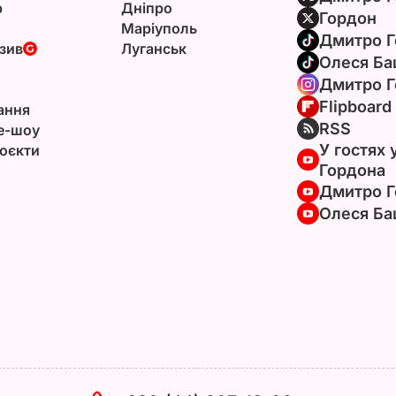
р
Дніпро
Гордон
Маріуполь
Дмитро Г
зив
Луганськ
Олеся Ба
Дмитро Г
Flipboard
ання
RSS
e-шоу
У гостях 
оєкти
Гордона
Дмитро Г
Олеся Ба