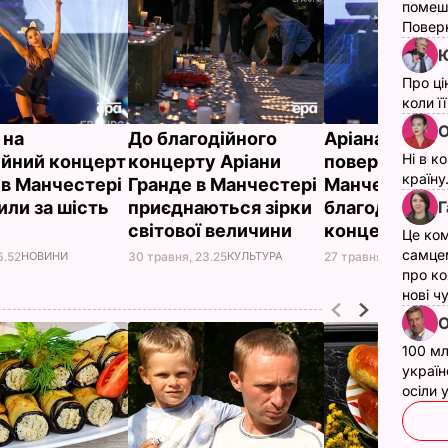
помеш
Поверн
Ю
Про ці
коли ї
О
 на
До благодійного
Аріана Гранд
Ні в к
ійний концерт
концерту Аріани
повернеться 
країну
 в Манчестері
Гранде в Манчестері
Манчестера і
Г
или за шість
приєднаються зірки
благодійний
н
світової величини
концерт
Це ком
самце
6.52
НОВИНИ
30 травня, 23.25
КУЛЬТУРА
27 травня, 00.37
КУЛ
про ко
нові ч
О
100 мл
україн
осіли