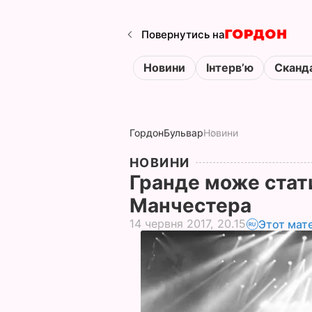
Повернутись на
Новини
Інтервʼю
Сканд
Гордон
Бульвар
Новини
НОВИНИ
Гранде може стат
Манчестера
14 червня 2017, 20.15
Этот мат