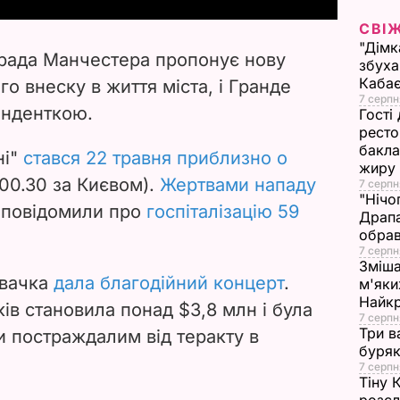
СВІ
V
"Дімк
 рада Манчестера пропонує нову
збуха
i
Каба
о внеску в життя міста, і Гранде
7 серпн
енденткою.
d
Гості
ресто
бакла
e
ні"
стався 22 травня приблизно о
жиру
00.30 за Києвом).
Жертвами нападу
7 серпн
o
"Нічо
 повідомили про
госпіталізацію 59
Драпа
обрав
7 серпн
Зміша
івачка
дала благодійний концерт
.
м'яки
Найк
ів становила понад $3,8 млн і була
7 серпн
Три в
 постраждалим від теракту в
буряк
7 серпн
Тіну 