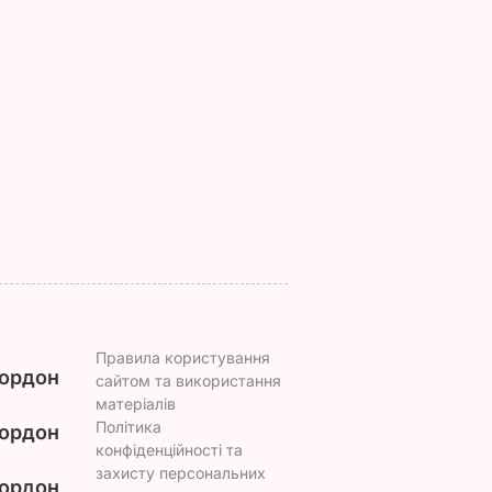
з
Три важливі кроки – і
Тіну Кароль, яка
ціла
ваш салат із буряку
"вперше за життя
аче пух,
буде неймовірним
розслабилась і
ва.
повірила почуттям",
7 серпня, 17.29
БУЛЬВАР
ецепт
викликали на допит
Що сталося
ВАР
7 серпня, 17.26
БУЛЬВАР
Правила користування
ордон
сайтом та використання
матеріалів
Політика
ордон
конфіденційності та
захисту персональних
ордон