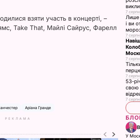
розсл
викли
7 серпн
Лише 
одилися взяти участь в концерті, –
і ви 
ьямс, Take That, Майлі Сайрус, Фарелл
моро
7 серпн
Навіщ
Колоб
Москв
7 серпн
Тільк
перцю
7 серпн
53-рі
свою 
відре
7 серпн
анчестер
Аріана Гранде
БЛО
РЕКЛАМА
У Мос