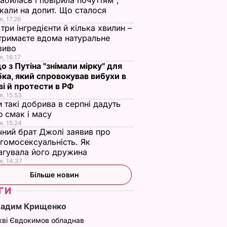
абилась і повірила почуттям",
кали на допит. Що сталося
я, 17.26
три інгредієнти й кілька хвилин –
отримаєте вдома натуральне
зиво
я, 16.17
о з Путіна "знімали мірку" для
ка, який спровокував вибухи в
і й протести в РФ
я, 15.53
и такі добрива в серпні дадуть
 смак і масу
я, 15.24
чний брат Джолі заявив про
гомосексуальність. Як
агувала його дружина
я, 14.37
Більше новин
ГИ
Вадим Крищенко
кві Євдокимов обладнав