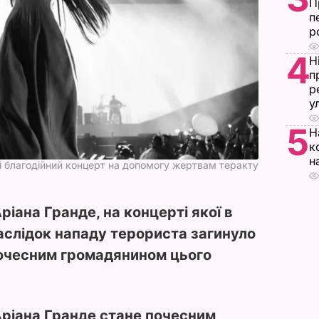
П
п
р
4
Н
п
р
у
5
Н
к
н
і благодійний концерт на допомогу жертвам теракту
іана Гранде, на концерті якої в
аслідок нападу терориста загинуло
почесним громадянином цього
ріана Гранде стане почесним