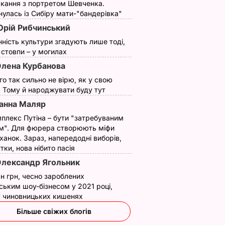
кання з портретом Шевченка.
улась із Сибіру мати-"бандерівка"
рій Рибчинський
нність культури згадують лише тоді,
ї стовпи – у могилах
лена Курбанова
е
ого так сильно не вірю, як у свою
до
. Тому й народжувати буду тут
 дасть
анна Маляр
плекс Путіна – бути "затребуваним
м". Для фюрера створюють міфи
ЬТУРА
ханок. Зараз, напередодні виборів,
утки, нова нібито пасія
лександр Ягольник
н грн, чесно зароблених
ським шоу-бізнесом у 2021 році,
 у чиновницьких кишенях
Більше свіжих блогів