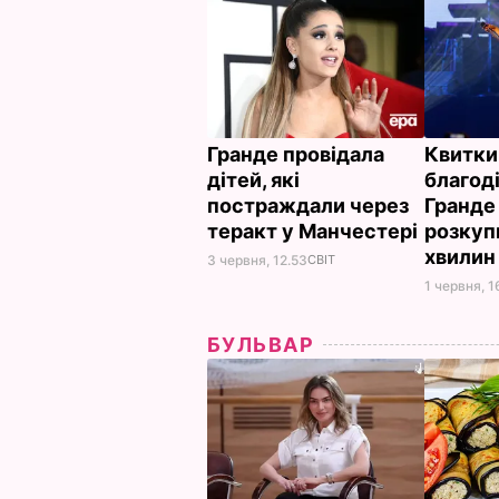
Гранде провідала
Квитки
дітей, які
благод
постраждали через
Гранде
теракт у Манчестері
розкуп
хвили
3 червня, 12.53
СВІТ
1 червня, 1
БУЛЬВАР