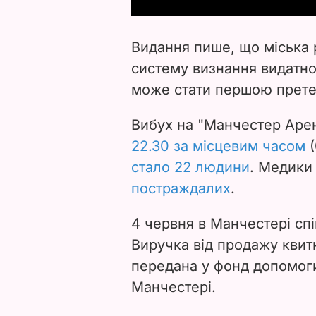
Видання пише, що міська
систему визнання видатног
може стати першою прет
Вибух на "Манчестер Аре
22.30 за місцевим часом
(
стало 22 людини
. Медики
постраждалих
.
4 червня в Манчестері сп
Виручка від продажу квитк
передана у фонд допомоги
Манчестері.