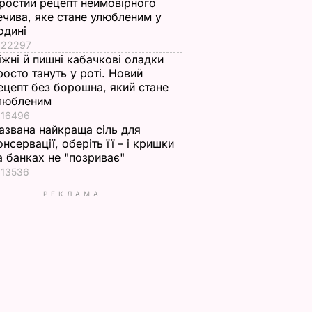
ростий рецепт неймовірного
ечива, яке стане улюбленим у
одині
22297
іжні й пишні кабачкові оладки
росто тануть у роті. Новий
ецепт без борошна, який стане
любленим
16496
азвана найкраща сіль для
онсервації, оберіть її – і кришки
а банках не "позриває"
13536
РЕКЛАМА