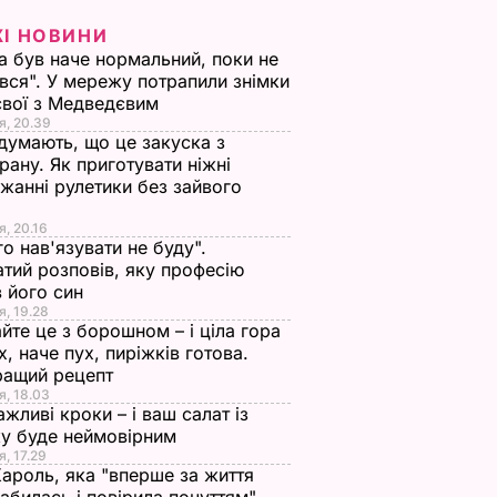
ЖІ НОВИНИ
а був наче нормальний, поки не
вся". У мережу потрапили знімки
євої з Медведєвим
я, 20.39
 думають, що це закуска з
рану. Як приготувати ніжні
жанні рулетики без зайвого
я, 20.16
го нав'язувати не буду".
тий розповів, яку професію
 його син
я, 19.28
йте це з борошном – і ціла гора
х, наче пух, пиріжків готова.
ращий рецепт
я, 18.03
ажливі кроки – і ваш салат із
у буде неймовірним
я, 17.29
Кароль, яка "вперше за життя