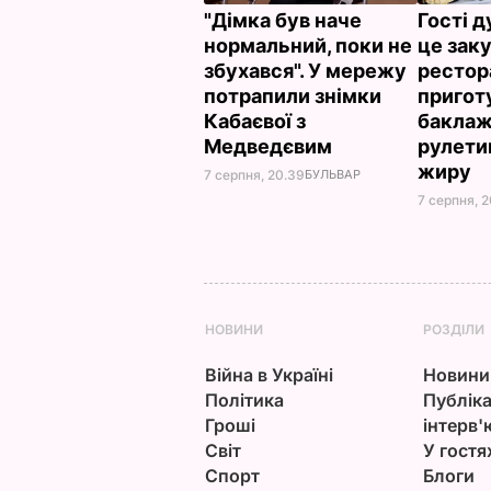
"Дімка був наче
Гості 
нормальний, поки не
це заку
збухався". У мережу
рестор
потрапили знімки
пригот
Кабаєвої з
баклаж
Медведєвим
рулети
жиру
7 серпня, 20.39
БУЛЬВАР
7 серпня, 2
НОВИНИ
РОЗДІЛИ
Війна в Україні
Новини
Політика
Публіка
Гроші
інтерв'
Світ
У гостя
Спорт
Блоги