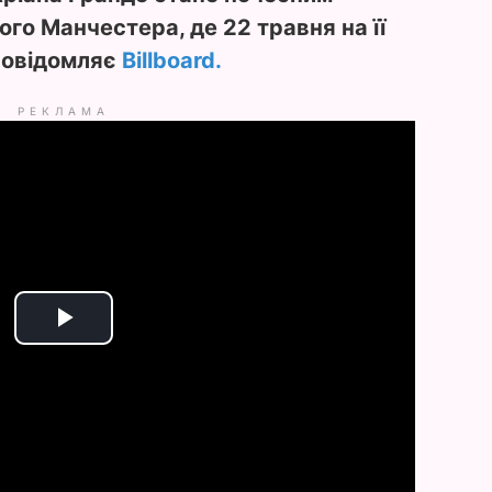
го Манчестера, де 22 травня на її
 повідомляє
Billboard.
РЕКЛАМА
P
l
a
y