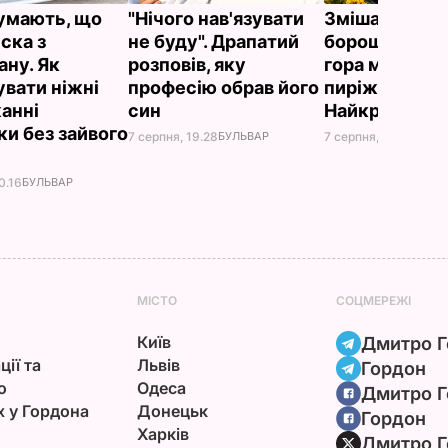
думають, що
"Нічого нав'язувати
Змішайте це 
ска з
не буду". Драпатий
борошном – і 
ану. Як
розповів, яку
гора м'яких, н
увати ніжні
професію обрав його
пиріжків гото
анні
син
Найкращий р
ки без зайвого
7 серпня, 19.28
БУЛЬВАР
7 серпня, 18.03
БУЛЬ
0.16
БУЛЬВАР
МІСТО
СОЦМЕРЕЖІ
Київ
Дмитро Г
ції та
Львів
Гордон
ю
Одеса
Дмитро Г
х у Гордона
Донецьк
Гордон
Харків
Дмитро Г