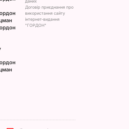
даних
Договір приєднання про
ордон
використання сайту
інтернет-видання
цман
"ГОРДОН"
ордон
у
ордон
цман