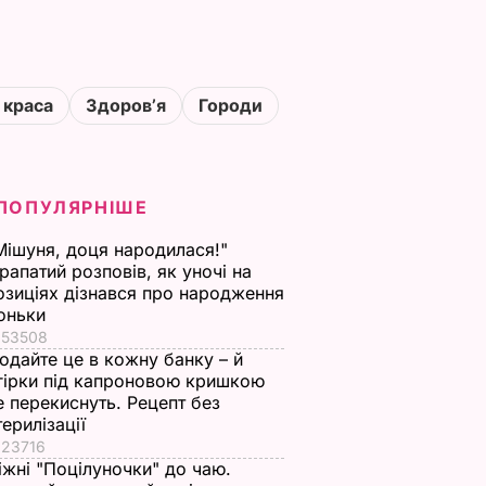
 краса
Здоровʼя
Городи
ПОПУЛЯРНІШЕ
Мішуня, доця народилася!"
рапатий розповів, як уночі на
озиціях дізнався про народження
оньки
53508
одайте це в кожну банку – й
гірки під капроновою кришкою
е перекиснуть. Рецепт без
терилізації
23716
іжні "Поцілуночки" до чаю.