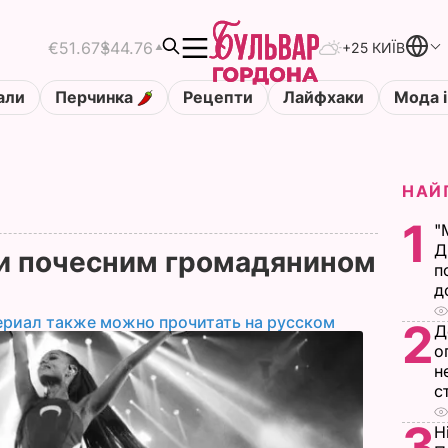
€51.67
$44.76
+25 КИЇВ
али
Перчинка
Рецепти
Лайфхаки
Мода і
НАЙ
1
"
Д
и почесним громадянином
п
д
ериал также можно прочитать на русском
2
Д
о
н
с
3
Н