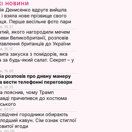
ЖІ НОВИНИ
ія Денисенко вдруге вийшла
 і взяла нове прізвище свого
ця. Перше весільне фото пари
я, 16.27
тий, якого нагородили мечем
еви Великобританії, розповів
тавлення британців до України
я, 16.13
ита закуска з помідорів, яка
 за будь-який салат. Секрет – у
я, 15.30
а розповів про дивну манеру
а вести телефонні переговори
я, 10.25
а пояснив, чому Трамп
авді причепився до костюма
нського
я, 07.07
свідчені городники обирають
лодший кавун. Сім ознак стиглої
овитої ягоди
я, 00.05