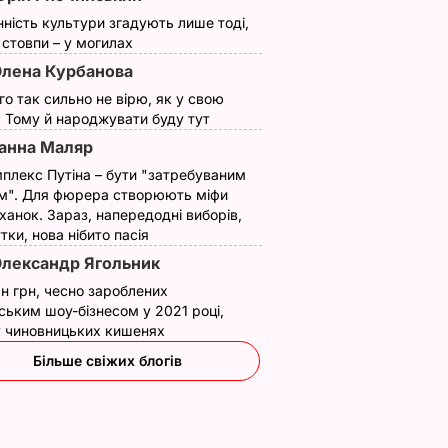
 на
нність культури згадують лише тоді,
ї стовпи – у могилах
машній
лена Курбанова
НИ
ого так сильно не вірю, як у свою
. Тому й народжувати буду тут
анна Маляр
плекс Путіна – бути "затребуваним
м". Для фюрера створюють міфи
ханок. Зараз, напередодні виборів,
утки, нова нібито пасія
лександр Ягольник
н грн, чесно зароблених
ським шоу-бізнесом у 2021 році,
 у чиновницьких кишенях
Більше свіжих блогів
вів про
Кулеба пояснив,
Як досвідчені
 Путіна
чому Трамп
городники обирают
нні
насправді
найсолодший кавун