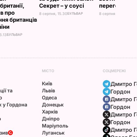
британії,
Секрет – у соусі
переговори
ів про
8 серпня, 15.30
БУЛЬВАР
8 серпня, 10.25
СВІТ
ння британців
аїни
6.13
БУЛЬВАР
МІСТО
СОЦМЕРЕЖІ
Київ
Дмитро Г
ції та
Львів
Гордон
ю
Одеса
Дмитро Г
х у Гордона
Донецьк
Гордон
Харків
Дмитро Г
р
Дніпро
Гордон
Маріуполь
Дмитро Г
зив
Луганськ