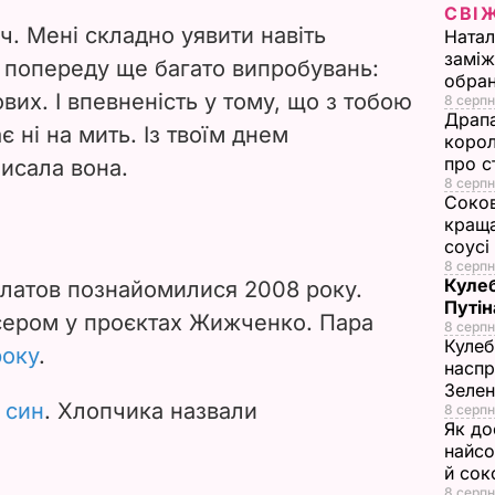
V
СВІ
ч. Мені складно уявити навіть
Натал
i
заміж
 попереду ще багато випробувань:
обран
вих. І впевненість у тому, що з тобою
d
8 серпн
Драпа
є ні на мить. Із твоїм днем
корол
e
про с
исала вона.
8 серпн
o
Соков
краща
соусі
8 серпн
Кулеб
ілатов познайомилися 2008 року.
Путін
сером у проєктах Жижченко. Пара
8 серпн
Кулеб
року
.
наспр
Зеле
 син
. Хлопчика назвали
8 серпн
Як до
найсо
й сок
8 серпн