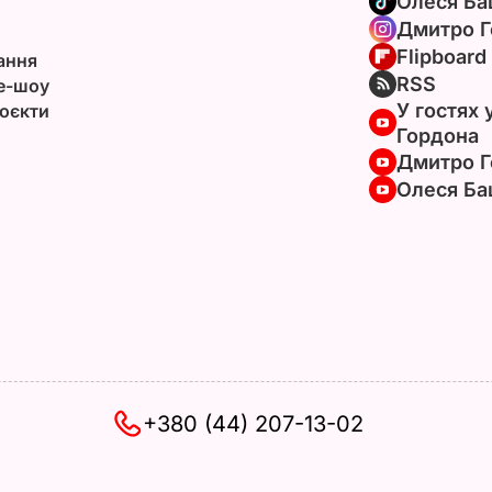
Олеся Ба
Дмитро Г
Flipboard
ання
RSS
e-шоу
У гостях 
оєкти
Гордона
Дмитро Г
Олеся Ба
+380 (44) 207-13-02