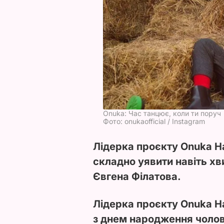
Onuka: Час танцює, коли ти поруч
Фото: onukaofficial / Instagram
Лідерка проєкту Onuka Н
складно уявити навіть хв
Євгена Філатова.
Лідерка проєкту Onuka Н
з днем народження чолов