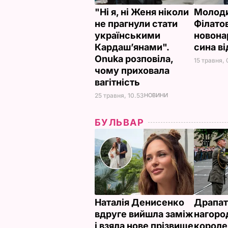
"Ні я, ні Женя ніколи
Молоди
не прагнули стати
Філато
українськими
новона
Кардаш’янами".
сина в
Onuka розповіла,
15 травня,
чому приховала
вагітність
25 травня, 10.53
НОВИНИ
БУЛЬВАР
Наталія Денисенко
Драпат
вдруге вийшла заміж
нагоро
і взяла нове прізвище
короле