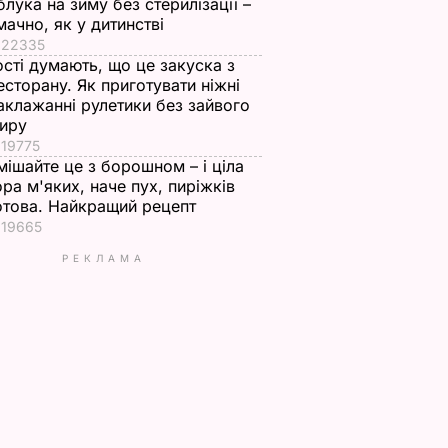
блука на зиму без стерилізації –
мачно, як у дитинстві
22335
ості думають, що це закуска з
есторану. Як приготувати ніжні
аклажанні рулетики без зайвого
иру
19775
мішайте це з борошном – і ціла
ора м'яких, наче пух, пиріжків
отова. Найкращий рецепт
19665
РЕКЛАМА