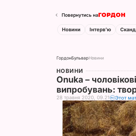
Повернутись на
Новини
Інтервʼю
Сканд
Гордон
Бульвар
Новини
НОВИНИ
Onuka – чоловіков
випробувань: тво
28 травня 2020, 09.21
Этот ма