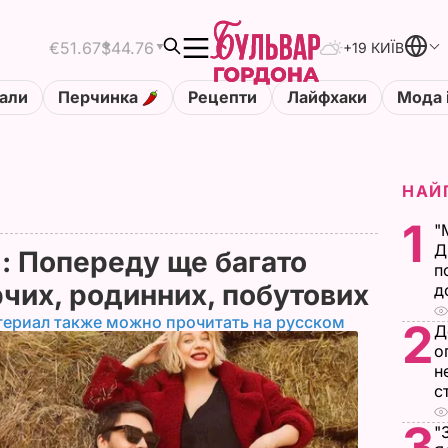
€51.67
$44.76
+19 КИЇВ
али
Перчинка
Рецепти
Лайфхаки
Мода 
НАЙ
1
"
Д
і: Попереду ще багато
п
рчих, родинних, побутових
д
териал также можно прочитать на русском
2
Д
о
н
с
3
"