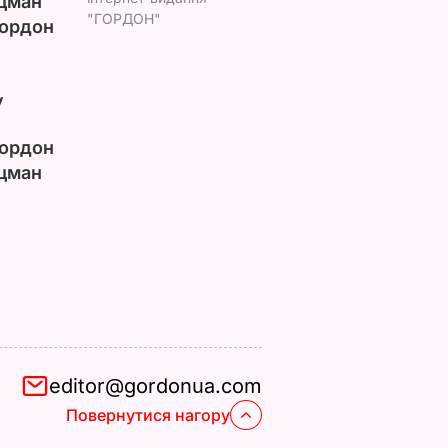
цман
"ГОРДОН"
ордон
у
ордон
цман
editor@gordonua.com
Повернутися нагору