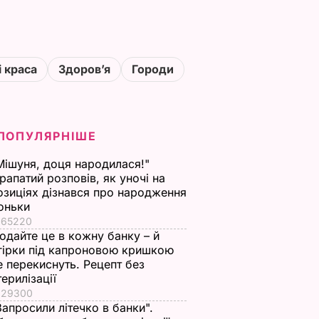
і краса
Здоровʼя
Городи
ПОПУЛЯРНІШЕ
Мішуня, доця народилася!"
рапатий розповів, як уночі на
озиціях дізнався про народження
оньки
65220
одайте це в кожну банку – й
гірки під капроновою кришкою
е перекиснуть. Рецепт без
терилізації
29300
Запросили літечко в банки".