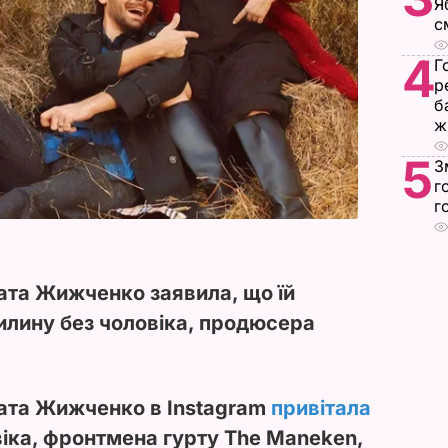
Я
с
4
Г
р
б
ж
5
З
г
г
ата Жижченко заявила, що їй
илину без чоловіка, продюсера
ата Жижченко в Instagram
привітала
іка, фронтмена гурту The Maneken,