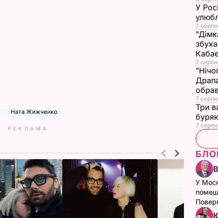
У Рос
улюбл
7 серпн
"Дімк
збуха
Каба
7 серпн
"Нічо
Драпа
обрав
7 серпн
Три в
Ната Жижченко
буряк
7 серпн
РЕКЛАМА
БЛО
У Мос
помеш
Поверн
Ю