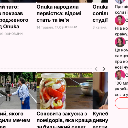
й тато:
Onuka народила
Onuka зіграла
Про ці
коли ї
в показав
первістка: відомі
сопілці в до
родженого
стать та ім'я
студії
О
ід Onuka
14 травня, 17.09
НОВИНИ
3 квітня, 10.03
НОВИ
Ні в к
країну
 09.00
НОВИНИ
Г
Це ком
самце
про ко
нові ч
О
100 мл
україн
осіли
ий, якого
Соковита закуска з
Кулеба розпо
дили мечем
помідорів, яка краща
дивну манеру
ви
за будь-який салат.
вести телефо