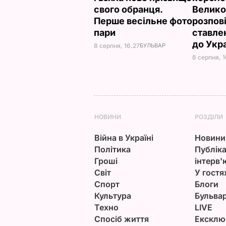
свого обранця.
Велико
Перше весільне фото
розпов
пари
ставле
до Укр
8 серпня, 16.27
БУЛЬВАР
8 серпня, 1
НОВИНИ
РОЗДІЛИ
Війна в Україні
Новини
Політика
Публіка
Гроші
інтерв'
Світ
У гостя
Спорт
Блоги
Культура
Бульва
Техно
LIVE
Спосіб життя
Ексклю