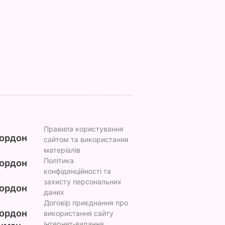
причепився до
Сім ознак стиглої й
костюма
соковитої ягоди
Зеленського
8 серпня, 00.05
БУЛЬВАР
8 серпня, 07.07
СВІТ
Правила користування
ордон
сайтом та використання
матеріалів
Політика
ордон
конфіденційності та
захисту персональних
ордон
даних
Договір приєднання про
ордон
використання сайту
інтернет-видання