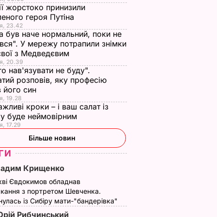
ії жорстоко принизили
еного героя Путіна
я, 23.42
а був наче нормальний, поки не
вся". У мережу потрапили знімки
євої з Медведєвим
я, 20.39
го нав'язувати не буду".
тий розповів, яку професію
 його син
я, 19.28
ажливі кроки – і ваш салат із
у буде неймовірним
я, 17.29
Більше новин
ГИ
Вадим Крищенко
кві Євдокимов обладнав
кання з портретом Шевченка.
улась із Сибіру мати-"бандерівка"
рій Рибчинський