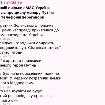
ЖІ НОВИНИ
ній очільник МЗС України
вів про дивну манеру Путіна
 телефонні переговори
я, 10.25
ратник Зеленського пояснив,
Трамп насправді причепився до
ма президента України
я, 07.07
свідчені городники обирають
лодший кавун. Сім ознак стиглої
овитої ягоди
я, 00.05
ії жорстоко принизили
еного героя Путіна
я, 23.42
а був наче нормальний, поки не
вся". У мережу потрапили знімки
євої з Медведєвим
я, 20.39
го нав'язувати не буду".
тий розповів, яку професію
 його син
я, 19.28