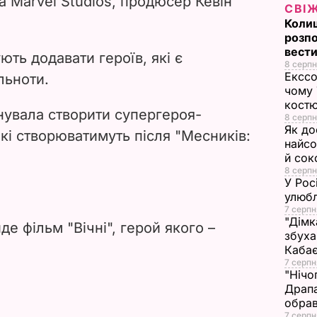
ва Marvel Studios, продюсер Кевін
СВІ
d
Колиш
розпо
вести
e
ють додавати героїв, які є
8 серпн
Екссо
льноти.
o
чому 
костю
анувала створити супергероя-
8 серпн
Як до
які створюватимуть після "Месників:
найсо
й сок
8 серпн
У Рос
улюбл
7 серпн
"Дімк
де фільм "Вічні", герой якого –
збуха
Каба
7 серпн
"Нічо
Драпа
обрав
7 серпн