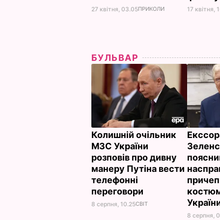
27 квітня, 03.05
ПРИКОЛИ
17 квітня, 
БУЛЬВАР
Колишній очільник
Екссор
МЗС України
Зеленс
розповів про дивну
поясни
манеру Путіна вести
наспра
телефонні
причеп
переговори
костюм
Україн
8 серпня, 10.25
СВІТ
8 серпня, 0