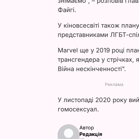
знімаємо", – розповів гла
Файгі.
У кіновсесвіті також плану
представниками ЛГБТ-спі
Marvel ще у 2019 році пл
трансгендера у стрічках, 
Війна нескінченності".
У листопаді 2020 року вий
гомосексуал.
Автор
Редакція