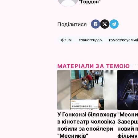
"Гордон"
Поділитися
фільм
трансгендер
гомосексуальні
МАТЕРІАЛИ ЗА ТЕМОЮ
У Гонконзі біля входу
"Месни
в кінотеатр чоловіка
Заверш
побили за спойлери
новий 
"Месників"
фільму