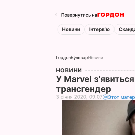
Повернутись на
Новини
Інтервʼю
Сканд
Гордон
Бульвар
Новини
НОВИНИ
У Marvel з'явитьс
трансгендер
3 січня 2020, 09.07
Этот матер