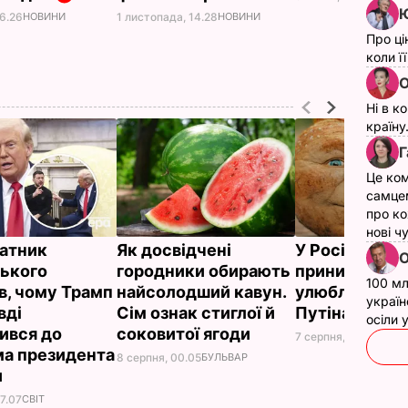
Ю
1 листопада, 14.28
НОВИНИ
16.26
НОВИНИ
Про ці
коли ї
О
Ні в к
країну
Г
Це ком
самце
про ко
нові ч
атник
Як досвідчені
У Росії жорс
О
ького
городники обирають
принизили
100 мл
в, чому Трамп
найсолодший кавун.
улюбленого г
україн
вді
Сім ознак стиглої й
Путіна
осіли
ився до
соковитої ягоди
7 серпня, 23.42
БУЛЬ
а президента
8 серпня, 00.05
БУЛЬВАР
и
7.07
СВІТ