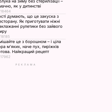
блука на зиму без стерилізації –
мачно, як у дитинстві
18464
ості думають, що це закуска з
есторану. Як приготувати ніжні
аклажанні рулетики без зайвого
иру
18185
мішайте це з борошном – і ціла
ора м'яких, наче пух, пиріжків
отова. Найкращий рецепт
17962
РЕКЛАМА