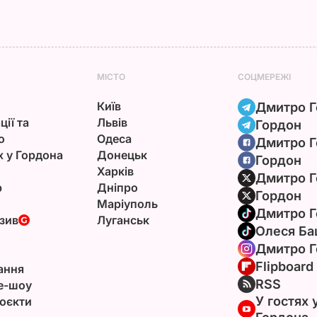
МІСТО
СОЦМЕРЕЖІ
Київ
Дмитро Г
ції та
Львів
Гордон
ю
Одеса
Дмитро Г
х у Гордона
Донецьк
Гордон
Харків
Дмитро Г
р
Дніпро
Гордон
Маріуполь
Дмитро Г
зив
Луганськ
Олеся Ба
Дмитро Г
Flipboard
ання
RSS
e-шоу
У гостях 
оєкти