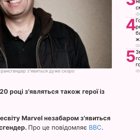
Я
с
4
Г
р
б
ж
5
З
г
г
-трансгендер з'явиться дуже скоро
020 році з'являться також герої із
сесвіту Marvel незабаром з'явиться
сгендер.
Про це повідомляє
BBC
.