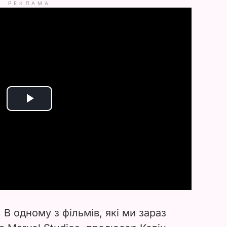
РЕКЛАМА
P
l
a
y
V
 В одному з фільмів, які ми зараз
i