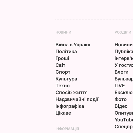
НОВИНИ
РОЗДІЛИ
Війна в Україні
Новини
Політика
Публіка
Гроші
інтерв'
Світ
У гостя
Спорт
Блоги
Культура
Бульва
Техно
LIVE
Спосіб життя
Ексклю
Надзвичайні події
Фото
Інфографіка
Відео
Цікаве
Опитув
YouTub
Спецпр
ІНФОРМАЦІЯ