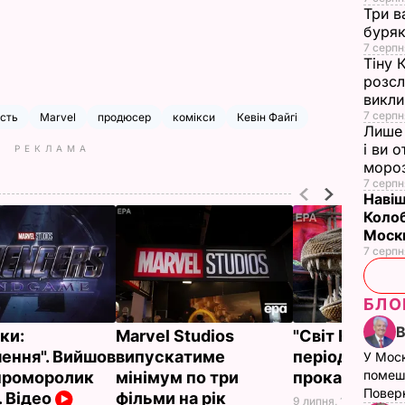
Три в
буряк
7 серпн
Тіну 
розсл
викли
7 серпн
сть
Marvel
продюсер
комікси
Кевін Файгі
Лише 
і ви 
РЕКЛАМА
моро
7 серпн
Навіщ
Колоб
Москв
7 серпн
БЛО
ки:
Marvel Studios
"Світ Юрсько
ення". Вийшов
випускатиме
періоду 2" за
У Мос
помеш
проморолик
мінімум по три
прокаті $1 м
Поверн
. Відео
фільми на рік
9 липня, 14.29
НОВИН