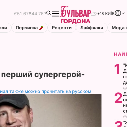
€51.67
$44.76
+18 КИЇВ
али
Перчинка
Рецепти
Лайфхаки
Мода і
НАЙ
1
"
Д
я перший супергерой-
п
д
иал также можно прочитать на русском
2
Д
о
н
с
3
"