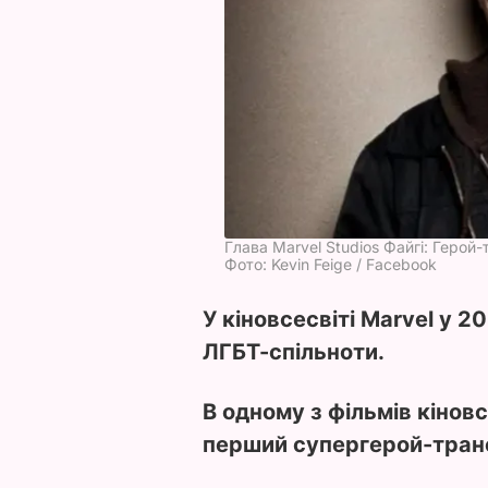
Глава Marvel Studios Файгі: Герой
Фото: Kevin Feige / Facebook
У кіновсесвіті Marvel у 2
ЛГБТ-спільноти.
В одному з фільмів кінов
перший супергерой-тран