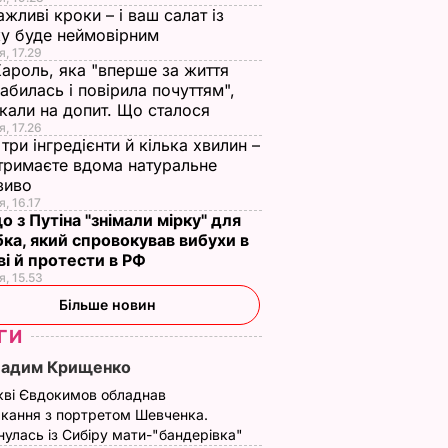
ажливі кроки – і ваш салат із
у буде неймовірним
я, 17.29
Кароль, яка "вперше за життя
абилась і повірила почуттям",
кали на допит. Що сталося
я, 17.26
три інгредієнти й кілька хвилин –
отримаєте вдома натуральне
зиво
я, 16.17
о з Путіна "знімали мірку" для
ка, який спровокував вибухи в
і й протести в РФ
я, 15.53
Більше новин
ГИ
Вадим Крищенко
го
Том Голланд веде
Режисер "Володаря
робив у
переговори про
кілець"
кві Євдокимов обладнав
кання з портретом Шевченка.
лрд
зйомки у стрічці
використовує архів
улась із Сибіру мати-"бандерівка"
режисерів
ВВС для свого
И