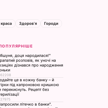
 краса
Здоровʼя
Городи
ПОПУЛЯРНІШЕ
Мішуня, доця народилася!"
рапатий розповів, як уночі на
озиціях дізнався про народження
оньки
62208
одайте це в кожну банку – й
гірки під капроновою кришкою
е перекиснуть. Рецепт без
терилізації
27975
Запросили літечко в банки".