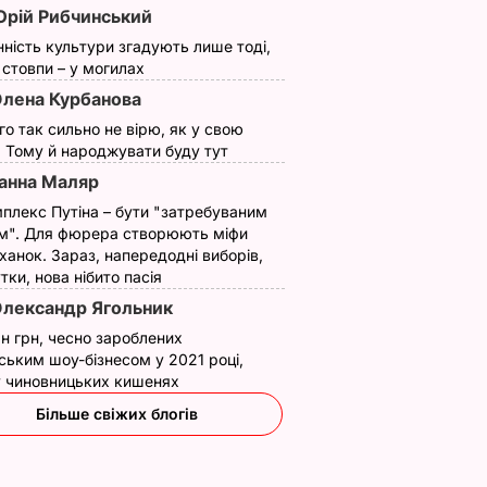
рій Рибчинський
"Месників: Війна
документального
нескінченності"
фільму
нність культури згадують лише тоді,
ї стовпи – у могилах
13 березня, 11.20
НОВИНИ
22 січня, 21.20
НОВИНИ
лена Курбанова
ого так сильно не вірю, як у свою
. Тому й народжувати буду тут
анна Маляр
плекс Путіна – бути "затребуваним
м". Для фюрера створюють міфи
ханок. Зараз, напередодні виборів,
утки, нова нібито пасія
токо
"Дімка був наче
Гості думають, що
лександр Ягольник
нормальний, поки не
це закуска з
н грн, чесно зароблених
ероя
збухався". У мережу
ресторану. Як
ським шоу-бізнесом у 2021 році,
потрапили знімки
приготувати ніжні
 у чиновницьких кишенях
Кабаєвої з
баклажанні
ВАР
Більше свіжих блогів
Медведєвим
рулетики без зайво
жиру
7 серпня, 20.39
БУЛЬВАР
7 серпня, 20.16
БУЛЬВАР