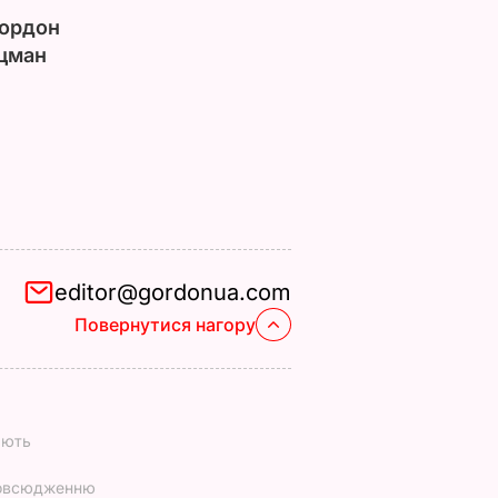
ордон
цман
editor@gordonua.com
Повернутися нагору
ають
повсюдженню