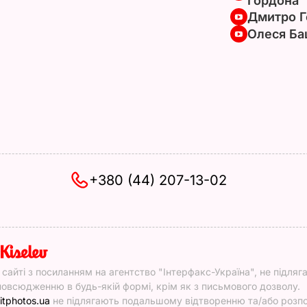
Гордона
Дмитро Г
Олеся Ба
+380 (44) 207-13-02
y
у сайті з посиланням на агентство "Інтерфакс-Україна", не підляг
овсюдженню в будь-якій формі, крім як з письмового дозволу.
itphotos.ua
не підлягають подальшому відтворенню та/або роз