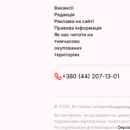
Вакансії
Редакція
Реклама на сайті
Правова інформація
Як нас читати на
тимчасово
окупованих
територіях
+380 (44) 207-13-01
© 2026. Всі права захищені
Designed b
Всі матеріали, які розміщені на цьом
подальшому відтворенню та/або розп
Усі опубліковані фотоматеріали
Depos